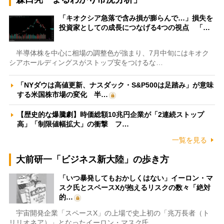
「キオクシア急落で含み損が膨らんで…」損失を
投資家としての成長につなげる4つの視点 「…
半導体株を中心に相場の調整色が強まり、7月中旬にはキオク
シアホールディングスがストップ安をつけるな…
「NYダウは高値更新、ナスダック・S&P500は足踏み」が意味
する米国株市場の変化 半…
【歴史的な爆騰劇】時価総額10兆円企業が「2連続ストップ
高」「制限値幅拡大」の衝撃 フ…
一覧を見る
大前研一「ビジネス新大陸」の歩き方
「いつ暴発してもおかしくはない」イーロン・マ
スク氏とスペースXが抱えるリスクの数々「絶対
的…
宇宙開発企業「スペースX」の上場で史上初の「兆万長者（ト
リリオネア）」となったイーロン・マスク氏。…