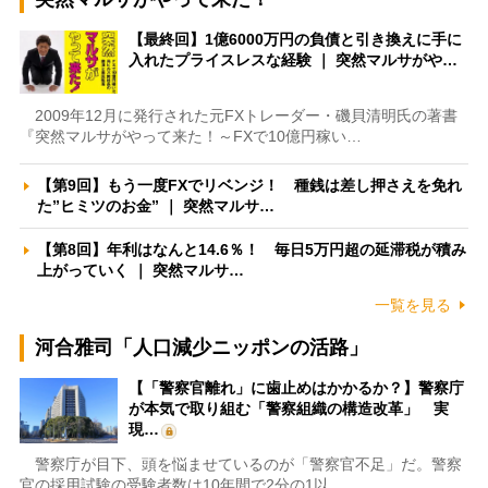
【最終回】1億6000万円の負債と引き換えに手に
入れたプライスレスな経験 ｜ 突然マルサがや…
2009年12月に発行された元FXトレーダー・磯貝清明氏の著書
『突然マルサがやって来た！～FXで10億円稼い…
【第9回】もう一度FXでリベンジ！ 種銭は差し押さえを免れ
た”ヒミツのお金” ｜ 突然マルサ…
【第8回】年利はなんと14.6％！ 毎日5万円超の延滞税が積み
上がっていく ｜ 突然マルサ…
一覧を見る
河合雅司「人口減少ニッポンの活路」
【「警察官離れ」に歯止めはかかるか？】警察庁
が本気で取り組む「警察組織の構造改革」 実
現…
警察庁が目下、頭を悩ませているのが「警察官不足」だ。警察
官の採用試験の受験者数は10年間で2分の1以…