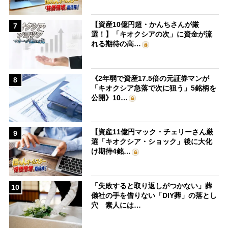
【資産10億円超・かんちさんが厳
7
選！】「キオクシアの次」に資金が流
れる期待の高…
《2年弱で資産17.5倍の元証券マンが
8
「キオクシア急落で次に狙う」5銘柄を
公開》10…
【資産11億円マック・チェリーさん厳
9
選「キオクシア・ショック」後に大化
け期待4銘…
「失敗すると取り返しがつかない」葬
10
儀社の手を借りない「DIY葬」の落とし
穴 素人には…