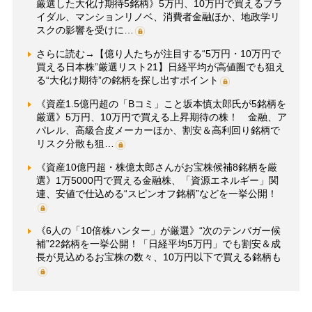
厳選した大化け期待5銘柄》5万円、10万円で買えるブラ
イダル、マンションリノベ、消費者金融ほか、地政学リ
スクの影響を受けに…
さらに読む→【億り人たちが注目する“5万円・10万円で
買える日本株”厳選リスト21】日経平均が高値圏でも狙え
る“大化け期待”の銘柄を探し出すポイント
《資産1.5億円超の「Bコミ」こと坂本慎太郎氏が5銘柄を
厳選》5万円、10万円で買える上昇期待の株！ 金融、ア
パレル、高級合皮メーカーほか、割安＆高利回り銘柄で
リスク分散も狙…
《資産10億円超・株億太郎さんがお宝株候補8銘柄を厳
選》1万5000円で買える金融株、「資源エネルギー」関
連、安値で仕込める“スピンオフ銘柄”などを一挙公開！
《6人の「10倍株ハンター」が厳選》“次のテンバガー候
補”22銘柄を一挙公開！「日経平均5万円」でも割安＆成
長が見込めるお宝株の数々、10万円以下で買える銘柄も