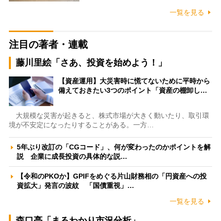
一覧を見る
注目の著者・連載
藤川里絵「さあ、投資を始めよう！」
【資産運用】大災害時に慌てないために平時から
備えておきたい3つのポイント「資産の棚卸し…
大規模な災害が起きると、株式市場が大きく動いたり、取引環
境が不安定になったりすることがある。一方…
5年ぶり改訂の「CGコード」、何が変わったのかポイントを解
説 企業に成長投資の具体的な説…
【令和のPKOか】GPIFをめぐる片山財務相の「円資産への投
資拡大」発言の波紋 「国債重視」…
一覧を見る
森口亮「まるわかり市況分析」