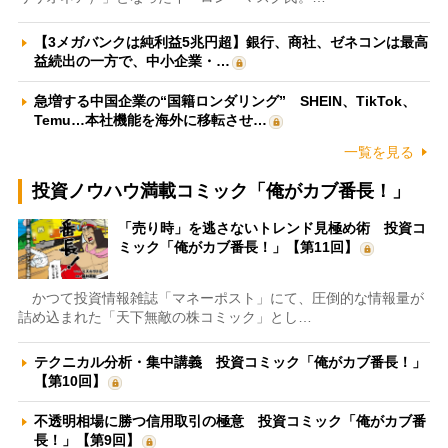
【3メガバンクは純利益5兆円超】銀行、商社、ゼネコンは最高
益続出の一方で、中小企業・…
急増する中国企業の“国籍ロンダリング” SHEIN、TikTok、
Temu…本社機能を海外に移転させ…
一覧を見る
投資ノウハウ満載コミック「俺がカブ番長！」
「売り時」を逃さないトレンド見極め術 投資コ
ミック「俺がカブ番長！」【第11回】
かつて投資情報雑誌「マネーポスト」にて、圧倒的な情報量が
詰め込まれた「天下無敵の株コミック」とし…
テクニカル分析・集中講義 投資コミック「俺がカブ番長！」
【第10回】
不透明相場に勝つ信用取引の極意 投資コミック「俺がカブ番
長！」【第9回】