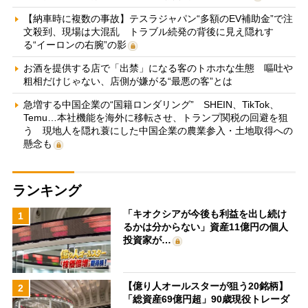
【納車時に複数の事故】テスラジャパン“多額のEV補助金”で注
文殺到、現場は大混乱 トラブル続発の背後に見え隠れす
る“イーロンの右腕”の影
お酒を提供する店で「出禁」になる客のトホホな生態 嘔吐や
粗相だけじゃない、店側が嫌がる“最悪の客”とは
急増する中国企業の“国籍ロンダリング” SHEIN、TikTok、
Temu…本社機能を海外に移転させ、トランプ関税の回避を狙
う 現地人を隠れ蓑にした中国企業の農業参入・土地取得への
懸念も
ランキング
「キオクシアが今後も利益を出し続け
1
るかは分からない」資産11億円の個人
投資家が…
【億り人オールスターが狙う20銘柄】
2
「総資産69億円超」90歳現役トレーダ