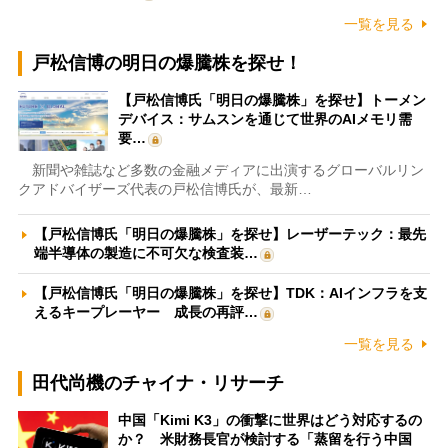
一覧を見る
戸松信博の明日の爆騰株を探せ！
【戸松信博氏「明日の爆騰株」を探せ】トーメン
デバイス：サムスンを通じて世界のAIメモリ需
要…
新聞や雑誌など多数の金融メディアに出演するグローバルリン
クアドバイザーズ代表の戸松信博氏が、最新…
【戸松信博氏「明日の爆騰株」を探せ】レーザーテック：最先
端半導体の製造に不可欠な検査装…
【戸松信博氏「明日の爆騰株」を探せ】TDK：AIインフラを支
えるキープレーヤー 成長の再評…
一覧を見る
田代尚機のチャイナ・リサーチ
中国「Kimi K3」の衝撃に世界はどう対応するの
か？ 米財務長官が検討する「蒸留を行う中国