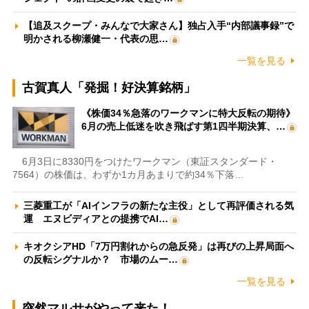
【追及スクープ・みんなで大家さん】独占入手“内部議事録”で
明かされる柳瀬健一・代表の思…
一覧を見る
古賀真人「発掘！好決算銘柄」
《株価34％急落のワークマンに特大反転の期待》
6月の売上低迷を吹き飛ばす第1四半期決算、…
6月3日に8330円をつけたワークマン（東証スタンダード・
7564）の株価は、わずか1カ月あまりで約34％下落…
三菱重工が「AIインフラの新たな主役」として再評価される気
運 エヌビディアとの提携でAI…
キオクシアHD「7万円割れからの急反発」は再びの上昇局面へ
の反転シグナルか？ 市場のムー…
一覧を見る
突然マルサがやって来た！