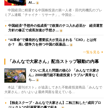
AI…
中国経済に精通する中国株投資の第一人者・田代尚機氏のプレ
ミアム連載「チャイナ・リサーチ」。中国企…
中国経済“予想外の低成長”で政策のテコ入れ必至か 経済運営
方針の修正で成長加速が予想さ…
“AI革命”で爆発的な需要拡大が見込まれる「CXO」とは何
か？ 高い競争力を持つ中国の医薬品…
一覧を見る
「みんなで大家さん」配当ストップ騒動の内幕
《ついに見えた問題の核心》「みんなで大家さ
ん」2000億円超不動産投資トラブル“異常なく
ら…
本誌『週刊ポスト』が追及してきた不動産投資商品「みんなで
大家さん」がいよいよ最終局面を迎えている…
【独走スクープ・みんなで大家さん】二転三転した“成田プロ
ジェクト”の計画変更の裏で起き…