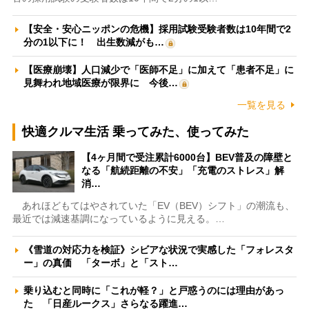
【安全・安心ニッポンの危機】採用試験受験者数は10年間で2
分の1以下に！ 出生数減がも…
【医療崩壊】人口減少で「医師不足」に加えて「患者不足」に
見舞われ地域医療が限界に 今後…
一覧を見る
快適クルマ生活 乗ってみた、使ってみた
【4ヶ月間で受注累計6000台】BEV普及の障壁と
なる「航続距離の不安」「充電のストレス」解
消…
あれほどもてはやされていた「EV（BEV）シフト」の潮流も、
最近では減速基調になっているように見える。…
《雪道の対応力を検証》シビアな状況で実感した「フォレスタ
ー」の真価 「ターボ」と「スト…
乗り込むと同時に「これが軽？」と戸惑うのには理由があっ
た 「日産ルークス」さらなる躍進…