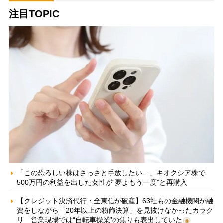
注目TOPIC
「この恐ろしい株はさっさと手放したい…」キオクシア株で
500万円の利益を出した女性が“夢よもう一度”と再購入
【クレジット決済代行・全東信が破産】63社もの金融機関が融
資をしながら「20年以上の粉飾決算」を見抜けなかったカラク
リ 営業現場では“自転車操業”の焦りも表出していた