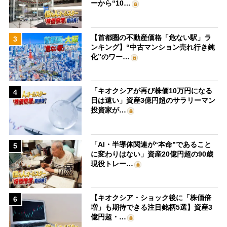
ーから“10…
【首都圏の不動産価格「危ない駅」ラ
3
ンキング】“中古マンション売れ行き鈍
化”のワー…
「キオクシアが再び株価10万円になる
4
日は遠い」資産3億円超のサラリーマン
投資家が…
「AI・半導体関連が“本命”であること
5
に変わりはない」資産20億円超の90歳
現役トレー…
【キオクシア・ショック後に「株価倍
6
増」も期待できる注目銘柄5選】資産3
億円超・…