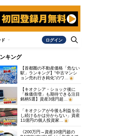
ンド
ログイン
ンキング
【首都圏の不動産価格「危ない
駅」ランキング】“中古マンシ
ョン売れ行き鈍化”のワ…
【キオクシア・ショック後に
「株価倍増」も期待できる注目
銘柄5選】資産3億円超…
「キオクシアが今後も利益を出
し続けるかは分からない」資産
11億円の個人投資家…
《200万円→資産10億円超の