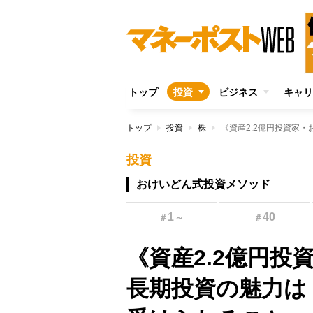
トップ
投資
ビジネス
キャリ
トップ
投資
株
投資
おけいどん式投資メソッド
1
40
＃
～
＃
《資産2.2億円
長期投資の魅力は