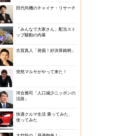
田代尚機のチャイナ・リサーチ
「みんなで大家さん」配当スト
ップ騒動の内幕
古賀真人「発掘！好決算銘柄」
突然マルサがやって来た！
河合雅司「人口減少ニッポンの
活路」
快適クルマ生活 乗ってみた、
使ってみた
大竹聡の「昼酒御免！」