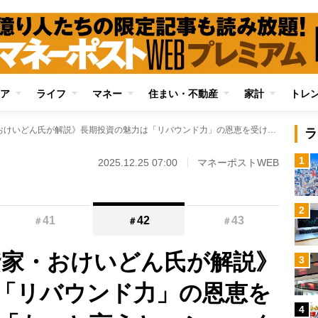
ア
ライフ
マネー
住まい・不動産
家計
トレ
《資産2.2億円投資家・おけいどん氏が解説》長期投資の魅力は「リバウンド力」の恩恵を受けられること 「もっと言うと、ショックのときに追加投資できる人が強い」
ラ
1
2025.12.25 07:00
マネーポストWEB
2
41
42
43
＃
＃
＃
投資家・おけいどん氏が解説》
3
「リバウンド力」の恩恵を
4