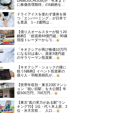
DAIBOUCHOU氏が「年末まで
に株価倍増期待」の5銘柄を…
ドライアイスを使わず遺体を保
つ「エンバーミング」が日本で
も普及 1～2週間は…
【億り人オールスターが狙う20
銘柄】「総資産69億円超」90歳
現役トレーダーから“1…
「キオクシアが再び株価10万円
になる日は遠い」資産3億円超
のサラリーマン投資家…
【キオクシア・ショックの後に
狙う5銘柄】イベント投資家の
億り人・羽根英樹氏が…
【世帯年収別・東京23区マンシ
ョン「狙い目駅」を大公開】年
収500万円、700万円…
【東京“真の実力がある駅”ラン
キング70】1位・代々木上原、2
位・水天宮前… 人口…