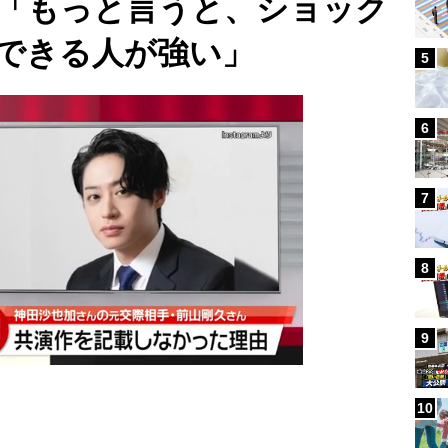
「もっと言うと、ショック
できる人が強い」
5
6
7
8
9
10