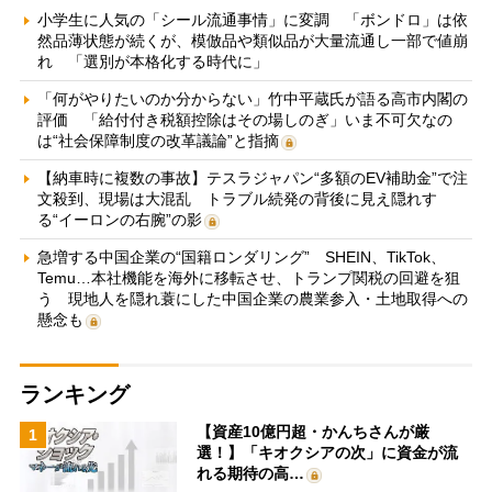
小学生に人気の「シール流通事情」に変調 「ボンドロ」は依
然品薄状態が続くが、模倣品や類似品が大量流通し一部で値崩
れ 「選別が本格化する時代に」
「何がやりたいのか分からない」竹中平蔵氏が語る高市内閣の
評価 「給付付き税額控除はその場しのぎ」いま不可欠なの
は“社会保障制度の改革議論”と指摘
【納車時に複数の事故】テスラジャパン“多額のEV補助金”で注
文殺到、現場は大混乱 トラブル続発の背後に見え隠れす
る“イーロンの右腕”の影
急増する中国企業の“国籍ロンダリング” SHEIN、TikTok、
Temu…本社機能を海外に移転させ、トランプ関税の回避を狙
う 現地人を隠れ蓑にした中国企業の農業参入・土地取得への
懸念も
ランキング
【資産10億円超・かんちさんが厳
1
選！】「キオクシアの次」に資金が流
れる期待の高…