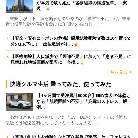
が本気で取り組む「警察組織の構造改革」 実
現…
警察庁が目下、頭を悩ませているのが「警察官不足」だ。警察
官の採用試験の受験者数は10年間で2分の1以…
【安全・安心ニッポンの危機】採用試験受験者数は10年間で2
分の1以下に！ 出生数減がも…
【医療崩壊】人口減少で「医師不足」に加えて「患者不足」に
見舞われ地域医療が限界に 今後…
一覧を見る
快適クルマ生活 乗ってみた、使ってみた
【4ヶ月間で受注累計6000台】BEV普及の障壁と
なる「航続距離の不安」「充電のストレス」解
消…
あれほどもてはやされていた「EV（BEV）シフト」の潮流も、
最近では減速基調になっているように見える。…
《雪道の対応力を検証》シビアな状況で実感した「フォレスタ