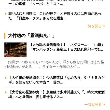
ー」の真価 「ターボ」と「スト…
乗り込むと同時に「これが軽？」と戸惑うのには理由があっ
た 「日産ルークス」さらなる躍進…
一覧を見る
大竹聡の「昼酒御免！」
【大竹聡の昼酒御免！】「ネグローニ」「山崎」
「マンハッタン」新宿三丁目の隠れ家バーで1…
お酒はいつ飲んでもいいものだが、昼から飲むお酒にはまた格
別の味わいがある――。ライター・作家の大竹…
【大竹聡の昼酒御免！】今の若者は「なめろう」や「キヌカツ
ギ」を知らないって本当？ 昔の…
【大竹聡の昼酒御免！】京急線で多摩川越えて「川崎の大衆酒
場」へと昼酒旅 押し寄せるノス…
一覧を見る