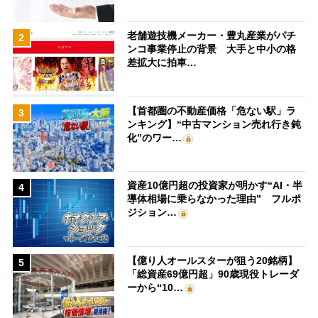
老舗遊技機メーカー・豊丸産業がパチ
2
ンコ事業停止の背景 大手と中小の格
差拡大に拍車…
【首都圏の不動産価格「危ない駅」ラ
3
ンキング】“中古マンション売れ行き鈍
化”のワー…
資産10億円超の投資家が明かす“AI・半
4
導体相場に乗らなかった理由” フルポ
ジション…
【億り人オールスターが狙う20銘柄】
5
「総資産69億円超」90歳現役トレーダ
ーから“10…