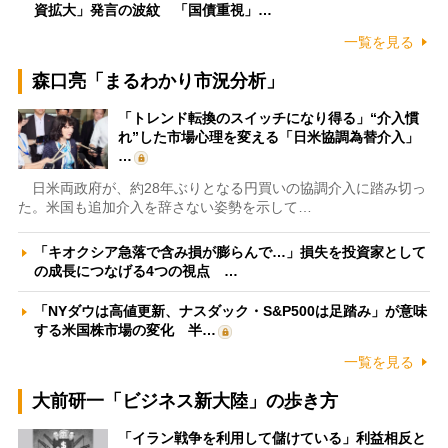
資拡大」発言の波紋 「国債重視」…
一覧を見る
森口亮「まるわかり市況分析」
「トレンド転換のスイッチになり得る」“介入慣
れ”した市場心理を変える「日米協調為替介入」
…
日米両政府が、約28年ぶりとなる円買いの協調介入に踏み切っ
た。米国も追加介入を辞さない姿勢を示して…
「キオクシア急落で含み損が膨らんで…」損失を投資家として
の成長につなげる4つの視点 …
「NYダウは高値更新、ナスダック・S&P500は足踏み」が意味
する米国株市場の変化 半…
一覧を見る
大前研一「ビジネス新大陸」の歩き方
「イラン戦争を利用して儲けている」利益相反と