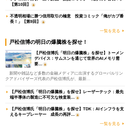
【第10回】
不透明相場に勝つ信用取引の極意 投資コミック「俺がカブ番
長！」【第9回】
一覧を見る
戸松信博の明日の爆騰株を探せ！
【戸松信博氏「明日の爆騰株」を探せ】トーメン
デバイス：サムスンを通じて世界のAIメモリ需
要…
新聞や雑誌など多数の金融メディアに出演するグローバルリン
クアドバイザーズ代表の戸松信博氏が、最新…
【戸松信博氏「明日の爆騰株」を探せ】レーザーテック：最先
端半導体の製造に不可欠な検査装…
【戸松信博氏「明日の爆騰株」を探せ】TDK：AIインフラを支
えるキープレーヤー 成長の再評…
一覧を見る