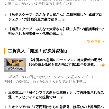
大家さん」がいよいよ最終局面を迎えている…
【独走スクープ・みんなで大家さん】二転三転した“成田プロ
ジェクト”の計画変更の裏で起き…
【追及スクープ・みんなで大家さん】独占入手“内部議事録”で
明かされる柳瀬健一・代表の思…
一覧を見る
古賀真人「発掘！好決算銘柄」
《株価34％急落のワークマンに特大反転の期待》
6月の売上低迷を吹き飛ばす第1四半期決算、…
6月3日に8330円をつけたワークマン（東証スタンダード・
7564）の株価は、わずか1カ月あまりで約34％下落…
三菱重工が「AIインフラの新たな主役」として再評価される気
運 エヌビディアとの提携でAI…
キオクシアHD「7万円割れからの急反発」は再びの上昇局面へ