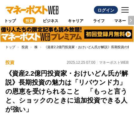
ログイン
トップ
投資
ビジネス
キャリア
ライフ
マネー
トップ
投資
株
《資産2.2億円投資家・おけいどん氏が解説》長期投資の
投資
2025.12.25 07:00
マネーポストWEB
《資産2.2億円投資家・おけいどん氏が解
説》長期投資の魅力は「リバウンド力」
の恩恵を受けられること 「もっと言う
と、ショックのときに追加投資できる人
が強い」
Loaded
:
97.13%
/
Unmute