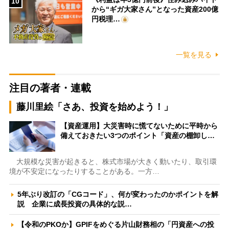
10
から“ギガ大家さん”となった資産200億
円税理…
一覧を見る
注目の著者・連載
藤川里絵「さあ、投資を始めよう！」
【資産運用】大災害時に慌てないために平時から
備えておきたい3つのポイント「資産の棚卸し…
大規模な災害が起きると、株式市場が大きく動いたり、取引環
境が不安定になったりすることがある。一方…
5年ぶり改訂の「CGコード」、何が変わったのかポイントを解
説 企業に成長投資の具体的な説…
【令和のPKOか】GPIFをめぐる片山財務相の「円資産への投