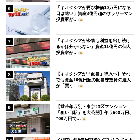
「キオクシアが再び株価10万円になる
6
日は遠い」資産3億円超のサラリーマン
投資家が…
「キオクシアが今後も利益を出し続け
7
るかは分からない」資産11億円の個人
投資家が…
【キオクシアが「配当」導入へ】それ
8
でも資産10億円超の配当株投資の達人
が「買う…
【世帯年収別・東京23区マンション
9
「狙い目駅」を大公開】年収500万円、
700万円で…
《利益は年5億円前後》住み込みバイト