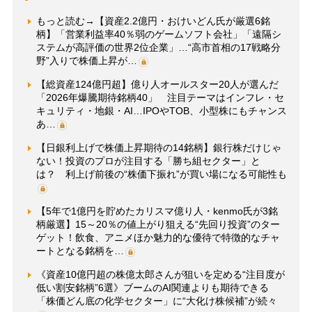
もっと読む→【資産2.2億円・おけいどん氏が厳選6銘
柄】「営業利益率40％弱のゲームソフト会社」「遠隔シ
ステムが高評価の世界2位企業」…“高市首相の17戦略分
野”入りで株価上昇が…
【総資産124億円超】億り人オールスター20人が選んだ
「2026年爆騰期待銘柄40」 注目テーマはインフレ・セ
キュリティ・地銀・AI…IPOやTOB、小型株にもチャンス
あ…
【日銀利上げで株価上昇期待の14銘柄】銀行株だけじゃ
ない！投資のプロが注目する「勝ち組セクター」と
は？ 利上げ前後の“株価下振れ”が買い場になる可能性も
【5年で1億円を貯めたカリスマ億り人・kenmo氏が3銘
柄厳選】15～20％の値上がり狙える“先回り投資”のター
ゲット！飲食、アニメほか魅力的な優待で特徴的なチャ
ートとなる銘柄を…
《資産10億円超の株億太郎さんが狙いを定める“注目度が
低い割安銘柄”6選》ブームのAI関連よりも期待できる
「株価どん底の化学セクター」に“大化け株候補”が続々