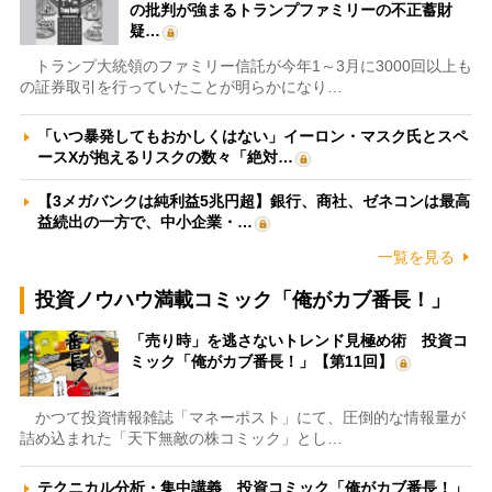
の批判が強まるトランプファミリーの不正蓄財
疑…
トランプ大統領のファミリー信託が今年1～3月に3000回以上も
の証券取引を行っていたことが明らかになり…
「いつ暴発してもおかしくはない」イーロン・マスク氏とスペ
ースXが抱えるリスクの数々「絶対…
【3メガバンクは純利益5兆円超】銀行、商社、ゼネコンは最高
益続出の一方で、中小企業・…
一覧を見る
投資ノウハウ満載コミック「俺がカブ番長！」
「売り時」を逃さないトレンド見極め術 投資コ
ミック「俺がカブ番長！」【第11回】
かつて投資情報雑誌「マネーポスト」にて、圧倒的な情報量が
詰め込まれた「天下無敵の株コミック」とし…
テクニカル分析・集中講義 投資コミック「俺がカブ番長！」