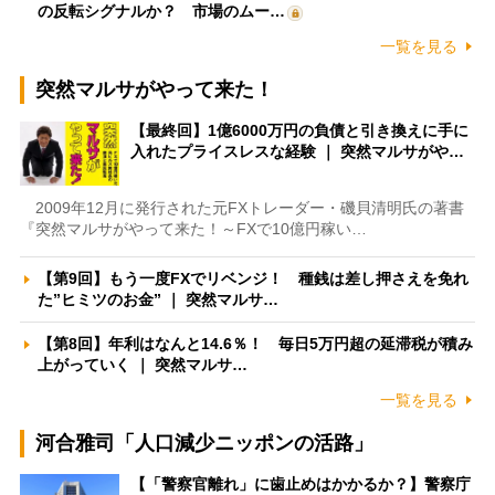
の反転シグナルか？ 市場のムー…
一覧を見る
突然マルサがやって来た！
【最終回】1億6000万円の負債と引き換えに手に
入れたプライスレスな経験 ｜ 突然マルサがや…
2009年12月に発行された元FXトレーダー・磯貝清明氏の著書
『突然マルサがやって来た！～FXで10億円稼い…
【第9回】もう一度FXでリベンジ！ 種銭は差し押さえを免れ
た”ヒミツのお金” ｜ 突然マルサ…
【第8回】年利はなんと14.6％！ 毎日5万円超の延滞税が積み
上がっていく ｜ 突然マルサ…
一覧を見る
河合雅司「人口減少ニッポンの活路」
【「警察官離れ」に歯止めはかかるか？】警察庁