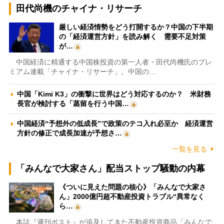
田代尚機のチャイナ・リサーチ
厳しい経済情勢をどう打開するか？中国の下半期
の「経済運営方針」を読み解く 需要不足対策
が…
中国経済に精通する中国株投資の第一人者・田代尚機氏のプレ
ミアム連載「チャイナ・リサーチ」。中国の…
中国「Kimi K3」の衝撃に世界はどう対応するのか？ 米財務
長官が検討する「蒸留を行う中国…
中国経済“予想外の低成長”で政策のテコ入れ必至か 経済運営
方針の修正で成長加速が予想さ…
一覧を見る
「みんなで大家さん」配当ストップ騒動の内幕
《ついに見えた問題の核心》「みんなで大家さ
ん」2000億円超不動産投資トラブル“異常なく
ら…
本誌『週刊ポスト』が追及してきた不動産投資商品「みんなで