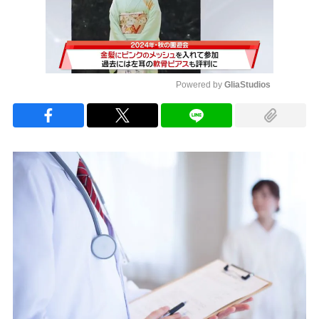
Powered by 
GliaStudios
Mute