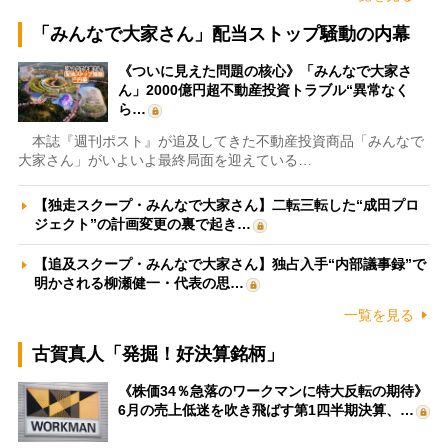
「みんなで大家さん」配当ストップ騒動の内幕
《ついに見えた問題の核心》「みんなで大家さ
ん」2000億円超不動産投資トラブル“異常なく
ら…
本誌『週刊ポスト』が追及してきた不動産投資商品「みんなで
大家さん」がいよいよ最終局面を迎えている…
【独走スクープ・みんなで大家さん】二転三転した“成田プロ
ジェクト”の計画変更の裏で起き…
【追及スクープ・みんなで大家さん】独占入手“内部議事録”で
明かされる柳瀬健一・代表の思…
一覧を見る
古賀真人「発掘！好決算銘柄」
《株価34％急落のワークマンに特大反転の期待》
6月の売上低迷を吹き飛ばす第1四半期決算、…