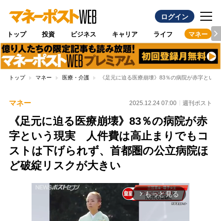
ログイン
トップ
投資
ビジネス
キャリア
ライフ
マネー
トップ
マネー
医療・介護
《足元に迫る医療崩壊》83％の病院が赤字とい
マネー
2025.12.24 07:00
週刊ポスト
《足元に迫る医療崩壊》83％の病院が赤
字という現実 人件費は高止まりでもコ
ストは下げられず、首都圏の公立病院ほ
ど破綻リスクが大きい
もっと見る
arrow_forward_ios