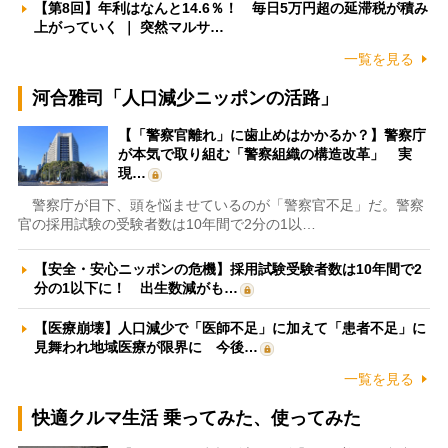
【第8回】年利はなんと14.6％！ 毎日5万円超の延滞税が積み
上がっていく ｜ 突然マルサ…
一覧を見る
河合雅司「人口減少ニッポンの活路」
【「警察官離れ」に歯止めはかかるか？】警察庁
が本気で取り組む「警察組織の構造改革」 実
現…
警察庁が目下、頭を悩ませているのが「警察官不足」だ。警察
官の採用試験の受験者数は10年間で2分の1以…
【安全・安心ニッポンの危機】採用試験受験者数は10年間で2
分の1以下に！ 出生数減がも…
【医療崩壊】人口減少で「医師不足」に加えて「患者不足」に
見舞われ地域医療が限界に 今後…
一覧を見る
快適クルマ生活 乗ってみた、使ってみた