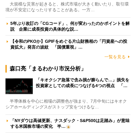
大規模な災害が起きると、株式市場が大きく動いたり、取引環
境が不安定になったりすることがある。一方…
5年ぶり改訂の「CGコード」、何が変わったのかポイントを解
説 企業に成長投資の具体的な説…
【令和のPKOか】GPIFをめぐる片山財務相の「円資産への投
資拡大」発言の波紋 「国債重視」…
一覧を見る
森口亮「まるわかり市況分析」
「キオクシア急落で含み損が膨らんで…」損失を
投資家としての成長につなげる4つの視点 「…
半導体株を中心に相場の調整色が強まり、7月中旬にはキオク
シアホールディングスがストップ安をつけるな…
「NYダウは高値更新、ナスダック・S&P500は足踏み」が意味
する米国株市場の変化 半…