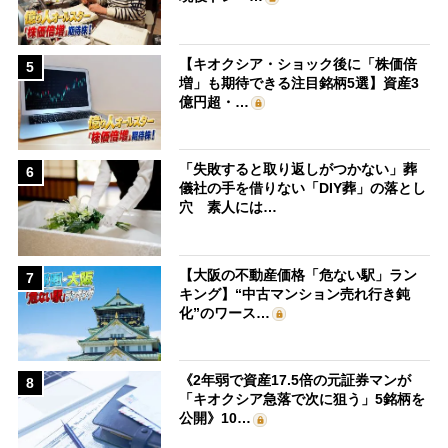
【キオクシア・ショック後に「株価倍
5
増」も期待できる注目銘柄5選】資産3
億円超・…
「失敗すると取り返しがつかない」葬
6
儀社の手を借りない「DIY葬」の落とし
穴 素人には…
【大阪の不動産価格「危ない駅」ラン
7
キング】“中古マンション売れ行き鈍
化”のワース…
《2年弱で資産17.5倍の元証券マンが
8
「キオクシア急落で次に狙う」5銘柄を
公開》10…