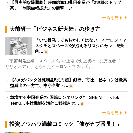
【歴史的な爆騰劇】時価総額10兆円企業が「2連続ストップ
高」「制限値幅拡大」の衝撃 フ…
一覧を見る
大前研一「ビジネス新大陸」の歩き方
「いつ暴発してもおかしくはない」イーロン・マ
スク氏とスペースXが抱えるリスクの数々「絶対
的…
宇宙開発企業「スペースX」の上場で史上初の「兆万長者（ト
リリオネア）」となったイーロン・マスク氏。…
【3メガバンクは純利益5兆円超】銀行、商社、ゼネコンは最高
益続出の一方で、中小企業・…
急増する中国企業の“国籍ロンダリング” SHEIN、TikTok、
Temu…本社機能を海外に移転させ…
一覧を見る
投資ノウハウ満載コミック「俺がカブ番長！」