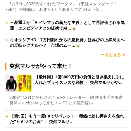
6月3日に8330円をつけたワークマン（東証スタンダード・
7564）の株価は、わずか1カ月あまりで約34％下落…
三菱重工が「AIインフラの新たな主役」として再評価される気
運 エヌビディアとの提携でAI…
キオクシアHD「7万円割れからの急反発」は再びの上昇局面へ
の反転シグナルか？ 市場のムー…
一覧を見る
突然マルサがやって来た！
【最終回】1億6000万円の負債と引き換えに手に
入れたプライスレスな経験 ｜ 突然マルサがや…
2009年12月に発行された元FXトレーダー・磯貝清明氏の著書
『突然マルサがやって来た！～FXで10億円稼い…
【第9回】もう一度FXでリベンジ！ 種銭は差し押さえを免れ
た”ヒミツのお金” ｜ 突然マルサ…