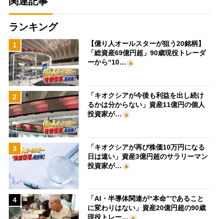
関連記事
ランキング
【億り人オールスターが狙う20銘柄】
1
「総資産69億円超」90歳現役トレーダ
ーから“10…
「キオクシアが今後も利益を出し続け
2
るかは分からない」資産11億円の個人
投資家が…
「キオクシアが再び株価10万円になる
3
日は遠い」資産3億円超のサラリーマン
投資家が…
「AI・半導体関連が“本命”であること
4
に変わりはない」資産20億円超の90歳
現役トレー…