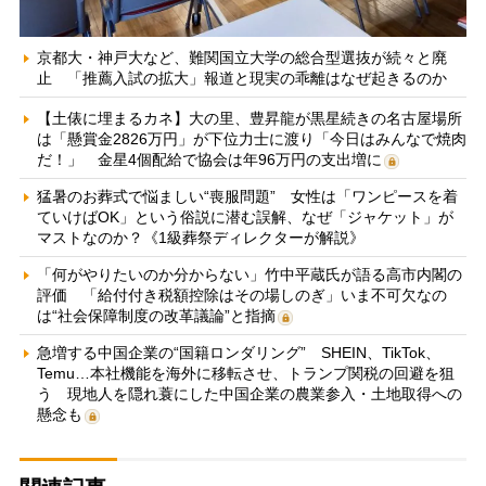
京都大・神戸大など、難関国立大学の総合型選抜が続々と廃
止 「推薦入試の拡大」報道と現実の乖離はなぜ起きるのか
【土俵に埋まるカネ】大の里、豊昇龍が黒星続きの名古屋場所
は「懸賞金2826万円」が下位力士に渡り「今日はみんなで焼肉
だ！」 金星4個配給で協会は年96万円の支出増に
猛暑のお葬式で悩ましい“喪服問題” 女性は「ワンピースを着
ていけばOK」という俗説に潜む誤解、なぜ「ジャケット」が
マストなのか？《1級葬祭ディレクターが解説》
「何がやりたいのか分からない」竹中平蔵氏が語る高市内閣の
評価 「給付付き税額控除はその場しのぎ」いま不可欠なの
は“社会保障制度の改革議論”と指摘
急増する中国企業の“国籍ロンダリング” SHEIN、TikTok、
Temu…本社機能を海外に移転させ、トランプ関税の回避を狙
う 現地人を隠れ蓑にした中国企業の農業参入・土地取得への
懸念も