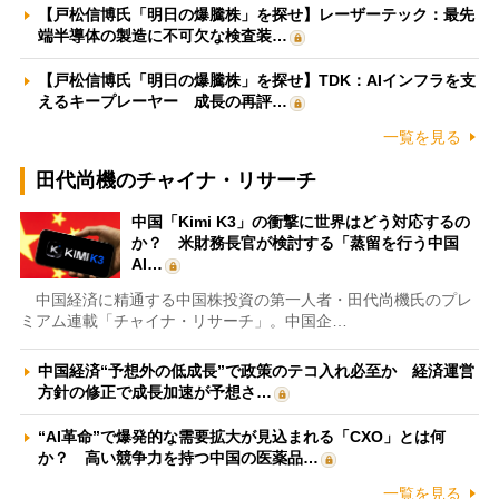
【戸松信博氏「明日の爆騰株」を探せ】レーザーテック：最先
端半導体の製造に不可欠な検査装…
【戸松信博氏「明日の爆騰株」を探せ】TDK：AIインフラを支
えるキープレーヤー 成長の再評…
一覧を見る
田代尚機のチャイナ・リサーチ
中国「Kimi K3」の衝撃に世界はどう対応するの
か？ 米財務長官が検討する「蒸留を行う中国
AI…
中国経済に精通する中国株投資の第一人者・田代尚機氏のプレ
ミアム連載「チャイナ・リサーチ」。中国企…
中国経済“予想外の低成長”で政策のテコ入れ必至か 経済運営
方針の修正で成長加速が予想さ…
“AI革命”で爆発的な需要拡大が見込まれる「CXO」とは何
か？ 高い競争力を持つ中国の医薬品…
一覧を見る