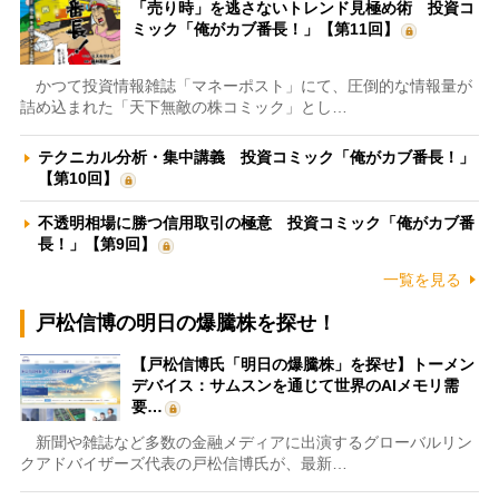
「売り時」を逃さないトレンド見極め術 投資コ
ミック「俺がカブ番長！」【第11回】
かつて投資情報雑誌「マネーポスト」にて、圧倒的な情報量が
詰め込まれた「天下無敵の株コミック」とし…
テクニカル分析・集中講義 投資コミック「俺がカブ番長！」
【第10回】
不透明相場に勝つ信用取引の極意 投資コミック「俺がカブ番
長！」【第9回】
一覧を見る
戸松信博の明日の爆騰株を探せ！
【戸松信博氏「明日の爆騰株」を探せ】トーメン
デバイス：サムスンを通じて世界のAIメモリ需
要…
新聞や雑誌など多数の金融メディアに出演するグローバルリン
クアドバイザーズ代表の戸松信博氏が、最新…