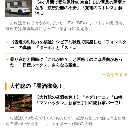
【4ヶ月間で受注累計6000台】BEV普及の障壁と
なる「航続距離の不安」「充電のストレス」解
消…
あれほどもてはやされていた「EV（BEV）シフト」の潮流も、
最近では減速基調になっているように見える。…
《雪道の対応力を検証》シビアな状況で実感した「フォレスタ
ー」の真価 「ターボ」と「スト…
乗り込むと同時に「これが軽？」と戸惑うのには理由があっ
た 「日産ルークス」さらなる躍進…
一覧を見る
大竹聡の「昼酒御免！」
【大竹聡の昼酒御免！】「ネグローニ」「山崎」
「マンハッタン」新宿三丁目の隠れ家バーで1…
お酒はいつ飲んでもいいものだが、昼から飲むお酒にはまた格
別の味わいがある――。ライター・作家の大竹…