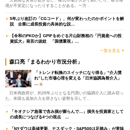
大規模な災害が起きると、株式市場が大きく動いたり、取引環
境が不安定になったりすることがある。一方…
5年ぶり改訂の「CGコード」、何が変わったのかポイントを解
説 企業に成長投資の具体的な説…
【令和のPKOか】GPIFをめぐる片山財務相の「円資産への投
資拡大」発言の波紋 「国債重視」…
一覧を見る
森口亮「まるわかり市況分析」
「トレンド転換のスイッチになり得る」“介入慣
れ”した市場心理を変える「日米協調為替介入」
…
日米両政府が、約28年ぶりとなる円買いの協調介入に踏み切っ
た。米国も追加介入を辞さない姿勢を示して…
「キオクシア急落で含み損が膨らんで…」損失を投資家として
の成長につなげる4つの視点 …
「NYダウは高値更新、ナスダック・S&P500は足踏み」が意味