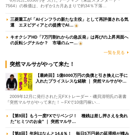
6月3日に8330円をつけたワークマン（東証スタンダード・
7564）の株価は、わずか1カ月あまりで約34％下落…
三菱重工が「AIインフラの新たな主役」として再評価される気
運 エヌビディアとの提携でAI…
キオクシアHD「7万円割れからの急反発」は再びの上昇局面へ
の反転シグナルか？ 市場のムー…
一覧を見る
突然マルサがやって来た！
【最終回】1億6000万円の負債と引き換えに手に
入れたプライスレスな経験 ｜ 突然マルサがや…
2009年12月に発行された元FXトレーダー・磯貝清明氏の著書
『突然マルサがやって来た！～FXで10億円稼い…
【第9回】もう一度FXでリベンジ！ 種銭は差し押さえを免れ
た”ヒミツのお金” ｜ 突然マルサ…
【第8回】年利はなんと14.6％！ 毎日5万円超の延滞税が積み