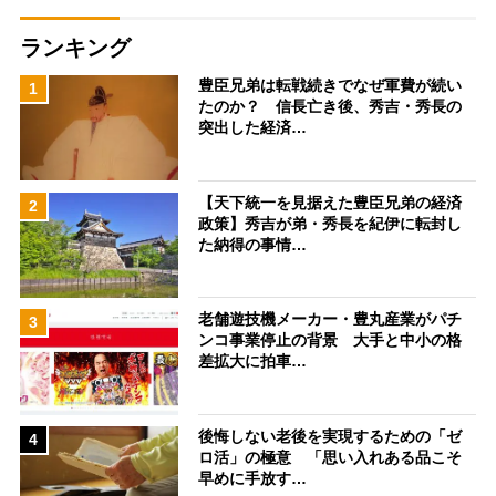
ランキング
豊臣兄弟は転戦続きでなぜ軍費が続い
1
たのか？ 信長亡き後、秀吉・秀長の
突出した経済…
【天下統一を見据えた豊臣兄弟の経済
2
政策】秀吉が弟・秀長を紀伊に転封し
た納得の事情…
老舗遊技機メーカー・豊丸産業がパチ
3
ンコ事業停止の背景 大手と中小の格
差拡大に拍車…
後悔しない老後を実現するための「ゼ
4
ロ活」の極意 「思い入れある品こそ
早めに手放す…