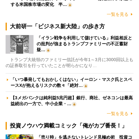
する米国株市場の変化 半…
一覧を見る
大前研一「ビジネス新大陸」の歩き方
「イラン戦争を利用して儲けている」利益相反と
の批判が強まるトランプファミリーの不正蓄財
疑…
トランプ大統領のファミリー信託が今年1～3月に3000回以上も
の証券取引を行っていたことが明らかになり…
「いつ暴発してもおかしくはない」イーロン・マスク氏とスペ
ースXが抱えるリスクの数々「絶対…
【3メガバンクは純利益5兆円超】銀行、商社、ゼネコンは最高
益続出の一方で、中小企業・…
一覧を見る
投資ノウハウ満載コミック「俺がカブ番長！」
「売り時」を逃さないトレンド見極め術 投資コ