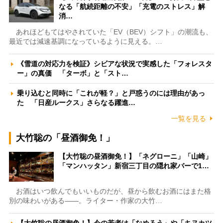
なる「航続距離の不安」「充電のストレス」解
消…
あれほどもてはやされていた「EV（BEV）シフト」の潮流も、
最近では減速基調になっているように見える。…
《雪道の対応力を検証》シビアな状況で実感した「フォレスタ
ー」の真価 「ターボ」と「スト…
乗り込むと同時に「これが軽？」と戸惑うのには理由があっ
た 「日産ルークス」さらなる躍進…
一覧を見る
大竹聡の「昼酒御免！」
【大竹聡の昼酒御免！】「ネグローニ」「山崎」
「マンハッタン」新宿三丁目の隠れ家バーで1…
お酒はいつ飲んでもいいものだが、昼から飲むお酒にはまた格
別の味わいがある――。ライター・作家の大竹…