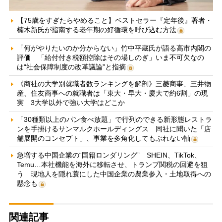
【75歳をすぎたらやめること】ベストセラー『定年後』著者・
楠木新氏が指南する老年期の好循環を呼び込む方法
「何がやりたいのか分からない」竹中平蔵氏が語る高市内閣の
評価 「給付付き税額控除はその場しのぎ」いま不可欠なの
は“社会保障制度の改革議論”と指摘
《商社の大学別就職者数ランキングを解剖》三菱商事、三井物
産、住友商事への就職者は「東大・早大・慶大で約6割」の現
実 3大学以外で強い大学はどこか
「30種類以上のパン食べ放題」で行列のできる新形態レストラ
ンを手掛けるサンマルクホールディングス 同社に聞いた「店
舗展開のコンセプト」、事業を多角化してもぶれない軸
急増する中国企業の“国籍ロンダリング” SHEIN、TikTok、
Temu…本社機能を海外に移転させ、トランプ関税の回避を狙
う 現地人を隠れ蓑にした中国企業の農業参入・土地取得への
懸念も
関連記事