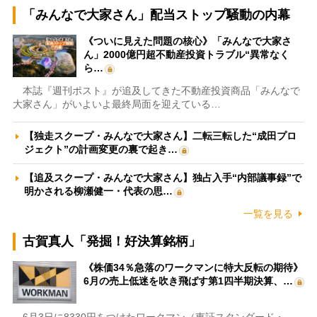
「みんなで大家さん」配当ストップ騒動の内幕
《ついに見えた問題の核心》「みんなで大家さ
ん」2000億円超不動産投資トラブル“異常なく
ら…
本誌『週刊ポスト』が追及してきた不動産投資商品「みんなで
大家さん」がいよいよ最終局面を迎えている…
【独走スクープ・みんなで大家さん】二転三転した“成田プロ
ジェクト”の計画変更の裏で起き…
【追及スクープ・みんなで大家さん】独占入手“内部議事録”で
明かされる柳瀬健一・代表の思…
一覧を見る
古賀真人「発掘！好決算銘柄」
《株価34％急落のワークマンに特大反転の期待》
6月の売上低迷を吹き飛ばす第1四半期決算、…