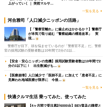
上がっていく ｜ 突然マルサ…
一覧を見る
河合雅司「人口減少ニッポンの活路」
【「警察官離れ」に歯止めはかかるか？】警察庁
が本気で取り組む「警察組織の構造改革」 実
現…
警察庁が目下、頭を悩ませているのが「警察官不足」だ。警察
官の採用試験の受験者数は10年間で2分の1以…
【安全・安心ニッポンの危機】採用試験受験者数は10年間で2
分の1以下に！ 出生数減がも…
【医療崩壊】人口減少で「医師不足」に加えて「患者不足」に
見舞われ地域医療が限界に 今後…
一覧を見る
快適クルマ生活 乗ってみた、使ってみた
【4ヶ月間で受注累計6000台】BEV普及の障壁と