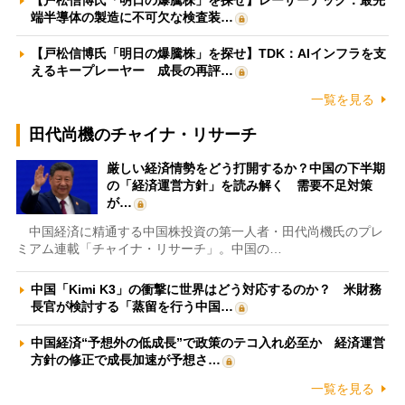
【戸松信博氏「明日の爆騰株」を探せ】レーザーテック：最先
端半導体の製造に不可欠な検査装…
【戸松信博氏「明日の爆騰株」を探せ】TDK：AIインフラを支
えるキープレーヤー 成長の再評…
一覧を見る
田代尚機のチャイナ・リサーチ
厳しい経済情勢をどう打開するか？中国の下半期
の「経済運営方針」を読み解く 需要不足対策
が…
中国経済に精通する中国株投資の第一人者・田代尚機氏のプレ
ミアム連載「チャイナ・リサーチ」。中国の…
中国「Kimi K3」の衝撃に世界はどう対応するのか？ 米財務
長官が検討する「蒸留を行う中国…
中国経済“予想外の低成長”で政策のテコ入れ必至か 経済運営
方針の修正で成長加速が予想さ…
一覧を見る