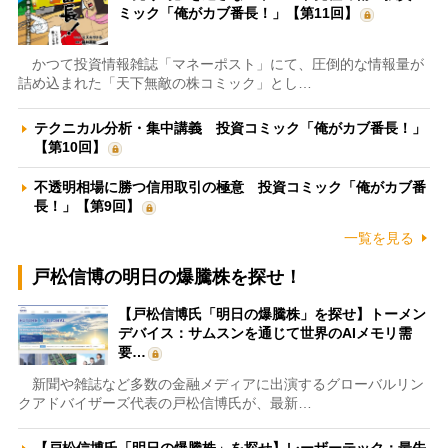
ミック「俺がカブ番長！」【第11回】
かつて投資情報雑誌「マネーポスト」にて、圧倒的な情報量が
詰め込まれた「天下無敵の株コミック」とし…
テクニカル分析・集中講義 投資コミック「俺がカブ番長！」
【第10回】
不透明相場に勝つ信用取引の極意 投資コミック「俺がカブ番
長！」【第9回】
一覧を見る
戸松信博の明日の爆騰株を探せ！
【戸松信博氏「明日の爆騰株」を探せ】トーメン
デバイス：サムスンを通じて世界のAIメモリ需
要…
新聞や雑誌など多数の金融メディアに出演するグローバルリン
クアドバイザーズ代表の戸松信博氏が、最新…