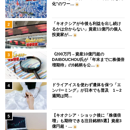
化”のワー…
「キオクシアが今後も利益を出し続け
2
るかは分からない」資産11億円の個人
投資家が…
《200万円→資産10億円超の
3
DAIBOUCHOU氏が「年末までに株価倍
増期待」の5銘柄を公…
ドライアイスを使わず遺体を保つ「エ
4
ンバーミング」が日本でも普及 1～2
週間は問…
【キオクシア・ショック後に「株価倍
5
増」も期待できる注目銘柄5選】資産3
億円超・…