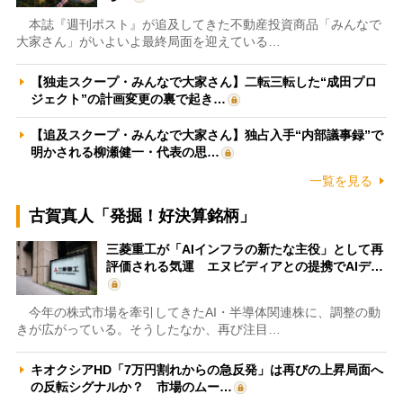
本誌『週刊ポスト』が追及してきた不動産投資商品「みんなで
大家さん」がいよいよ最終局面を迎えている…
【独走スクープ・みんなで大家さん】二転三転した“成田プロ
ジェクト”の計画変更の裏で起き…
【追及スクープ・みんなで大家さん】独占入手“内部議事録”で
明かされる柳瀬健一・代表の思…
一覧を見る
古賀真人「発掘！好決算銘柄」
三菱重工が「AIインフラの新たな主役」として再
評価される気運 エヌビディアとの提携でAIデ…
今年の株式市場を牽引してきたAI・半導体関連株に、調整の動
きが広がっている。そうしたなか、再び注目…
キオクシアHD「7万円割れからの急反発」は再びの上昇局面へ
の反転シグナルか？ 市場のムー…