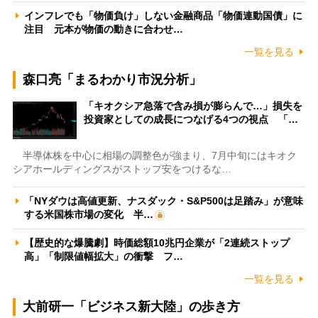
インフレでも「物価負け」しない金融商品「物価連動国債」に
注目 元本が物価の動きに合わせ…
一覧を見る
森口亮「まるわかり市況分析」
「キオクシア急落で含み損が膨らんで…」損失を
投資家としての成長につなげる4つの視点 「…
半導体株を中心に相場の調整色が強まり、7月中旬にはキオク
シアホールディングスがストップ安をつけるな…
「NYダウは高値更新、ナスダック・S&P500は足踏み」が意味
する米国株市場の変化 半…
【歴史的な爆騰劇】時価総額10兆円企業が「2連続ストップ
高」「制限値幅拡大」の衝撃 フ…
一覧を見る
大前研一「ビジネス新大陸」の歩き方