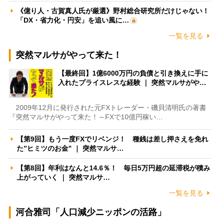
《億り人・古賀真人氏が厳選》野村総合研究所だけじゃない！
「DX・省力化・円安」を追い風に…
一覧を見る
突然マルサがやって来た！
【最終回】1億6000万円の負債と引き換えに手に
入れたプライスレスな経験 ｜ 突然マルサがや…
2009年12月に発行された元FXトレーダー・磯貝清明氏の著書
『突然マルサがやって来た！～FXで10億円稼い…
【第9回】もう一度FXでリベンジ！ 種銭は差し押さえを免れ
た”ヒミツのお金” ｜ 突然マルサ…
【第8回】年利はなんと14.6％！ 毎日5万円超の延滞税が積み
上がっていく ｜ 突然マルサ…
一覧を見る
河合雅司「人口減少ニッポンの活路」