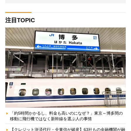
注目TOPIC
「約5時間かかるし、料金も高いのになぜ？」東京～博多間の
移動に飛行機ではなく新幹線を選ぶ人の事情
【クレジット決済代行・全東信が破産】63社もの金融機関が融