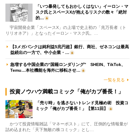
「いつ暴発してもおかしくはない」イーロン・マ
スク氏とスペースXが抱えるリスクの数々「絶対
的…
宇宙開発企業「スペースX」の上場で史上初の「兆万長者（ト
リリオネア）」となったイーロン・マスク氏。…
【3メガバンクは純利益5兆円超】銀行、商社、ゼネコンは最高
益続出の一方で、中小企業・…
急増する中国企業の“国籍ロンダリング” SHEIN、TikTok、
Temu…本社機能を海外に移転させ…
一覧を見る
投資ノウハウ満載コミック「俺がカブ番長！」
「売り時」を逃さないトレンド見極め術 投資コ
ミック「俺がカブ番長！」【第11回】
かつて投資情報雑誌「マネーポスト」にて、圧倒的な情報量が
詰め込まれた「天下無敵の株コミック」とし…