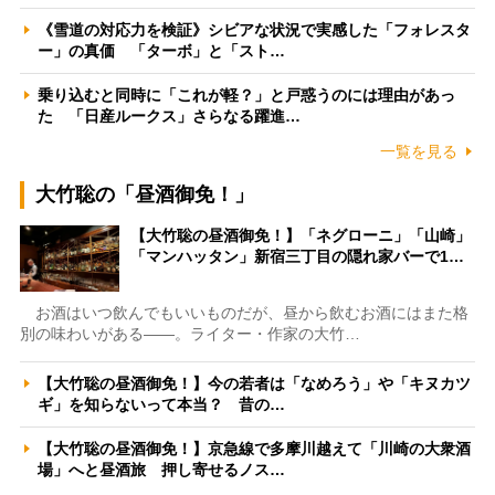
《雪道の対応力を検証》シビアな状況で実感した「フォレスタ
ー」の真価 「ターボ」と「スト…
乗り込むと同時に「これが軽？」と戸惑うのには理由があっ
た 「日産ルークス」さらなる躍進…
一覧を見る
大竹聡の「昼酒御免！」
【大竹聡の昼酒御免！】「ネグローニ」「山崎」
「マンハッタン」新宿三丁目の隠れ家バーで1…
お酒はいつ飲んでもいいものだが、昼から飲むお酒にはまた格
別の味わいがある――。ライター・作家の大竹…
【大竹聡の昼酒御免！】今の若者は「なめろう」や「キヌカツ
ギ」を知らないって本当？ 昔の…
【大竹聡の昼酒御免！】京急線で多摩川越えて「川崎の大衆酒
場」へと昼酒旅 押し寄せるノス…