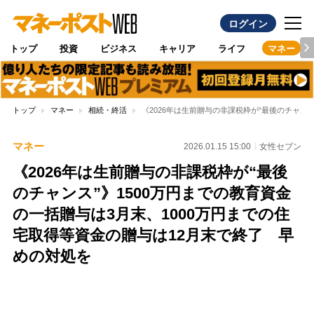
ログイン
トップ
投資
ビジネス
キャリア
ライフ
マネー
トップ
マネー
相続・終活
《2026年は生前贈与の非課税枠が“最後のチャン
マネー
2026.01.15 15:00
女性セブン
《2026年は生前贈与の非課税枠が“最後
のチャンス”》1500万円までの教育資金
の一括贈与は3月末、1000万円までの住
宅取得等資金の贈与は12月末で終了 早
めの対処を
Loaded
:
100.00%
/
Unmute