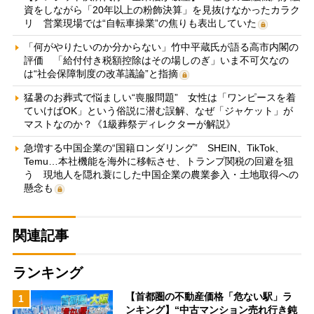
資をしながら「20年以上の粉飾決算」を見抜けなかったカラク
リ 営業現場では“自転車操業”の焦りも表出していた
「何がやりたいのか分からない」竹中平蔵氏が語る高市内閣の
評価 「給付付き税額控除はその場しのぎ」いま不可欠なの
は“社会保障制度の改革議論”と指摘
猛暑のお葬式で悩ましい“喪服問題” 女性は「ワンピースを着
ていけばOK」という俗説に潜む誤解、なぜ「ジャケット」が
マストなのか？《1級葬祭ディレクターが解説》
急増する中国企業の“国籍ロンダリング” SHEIN、TikTok、
Temu…本社機能を海外に移転させ、トランプ関税の回避を狙
う 現地人を隠れ蓑にした中国企業の農業参入・土地取得への
懸念も
関連記事
ランキング
【首都圏の不動産価格「危ない駅」ラ
1
ンキング】“中古マンション売れ行き鈍