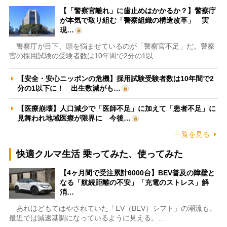
【「警察官離れ」に歯止めはかかるか？】警察庁
が本気で取り組む「警察組織の構造改革」 実
現…
警察庁が目下、頭を悩ませているのが「警察官不足」だ。警察
官の採用試験の受験者数は10年間で2分の1以…
【安全・安心ニッポンの危機】採用試験受験者数は10年間で2
分の1以下に！ 出生数減がも…
【医療崩壊】人口減少で「医師不足」に加えて「患者不足」に
見舞われ地域医療が限界に 今後…
一覧を見る
快適クルマ生活 乗ってみた、使ってみた
【4ヶ月間で受注累計6000台】BEV普及の障壁と
なる「航続距離の不安」「充電のストレス」解
消…
あれほどもてはやされていた「EV（BEV）シフト」の潮流も、
最近では減速基調になっているように見える。…