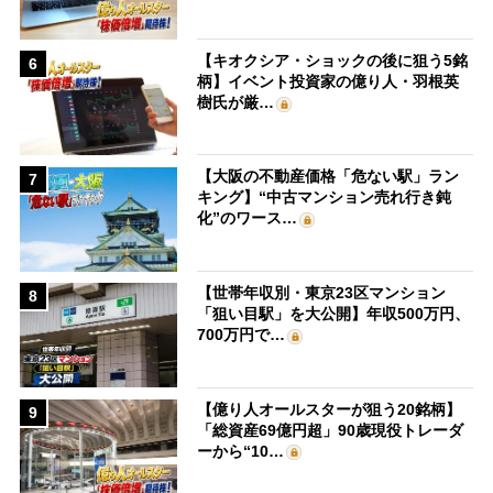
【キオクシア・ショックの後に狙う5銘
6
柄】イベント投資家の億り人・羽根英
樹氏が厳…
【大阪の不動産価格「危ない駅」ラン
7
キング】“中古マンション売れ行き鈍
化”のワース…
【世帯年収別・東京23区マンション
8
「狙い目駅」を大公開】年収500万円、
700万円で…
【億り人オールスターが狙う20銘柄】
9
「総資産69億円超」90歳現役トレーダ
ーから“10…