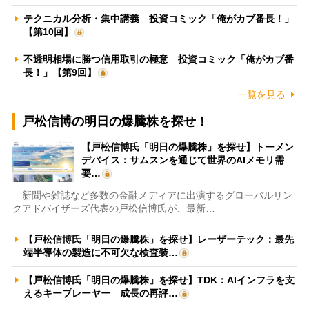
テクニカル分析・集中講義 投資コミック「俺がカブ番長！」
【第10回】
不透明相場に勝つ信用取引の極意 投資コミック「俺がカブ番
長！」【第9回】
一覧を見る
戸松信博の明日の爆騰株を探せ！
【戸松信博氏「明日の爆騰株」を探せ】トーメン
デバイス：サムスンを通じて世界のAIメモリ需
要…
新聞や雑誌など多数の金融メディアに出演するグローバルリン
クアドバイザーズ代表の戸松信博氏が、最新…
【戸松信博氏「明日の爆騰株」を探せ】レーザーテック：最先
端半導体の製造に不可欠な検査装…
【戸松信博氏「明日の爆騰株」を探せ】TDK：AIインフラを支
えるキープレーヤー 成長の再評…