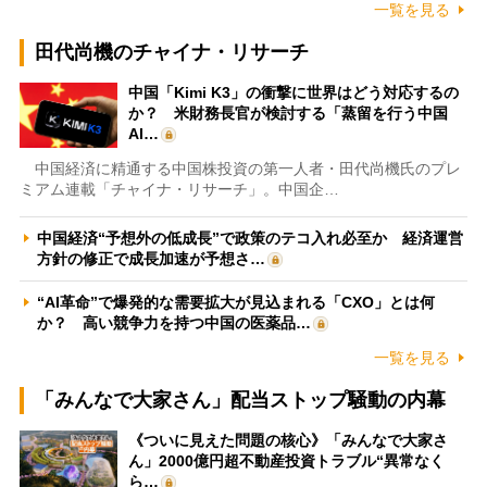
一覧を見る
田代尚機のチャイナ・リサーチ
中国「Kimi K3」の衝撃に世界はどう対応するの
か？ 米財務長官が検討する「蒸留を行う中国
AI…
中国経済に精通する中国株投資の第一人者・田代尚機氏のプレ
ミアム連載「チャイナ・リサーチ」。中国企…
中国経済“予想外の低成長”で政策のテコ入れ必至か 経済運営
方針の修正で成長加速が予想さ…
“AI革命”で爆発的な需要拡大が見込まれる「CXO」とは何
か？ 高い競争力を持つ中国の医薬品…
一覧を見る
「みんなで大家さん」配当ストップ騒動の内幕
《ついに見えた問題の核心》「みんなで大家さ
ん」2000億円超不動産投資トラブル“異常なく
ら…