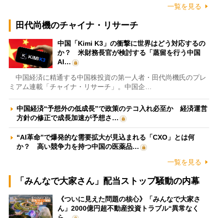
一覧を見る
田代尚機のチャイナ・リサーチ
中国「Kimi K3」の衝撃に世界はどう対応するの
か？ 米財務長官が検討する「蒸留を行う中国
AI…
中国経済に精通する中国株投資の第一人者・田代尚機氏のプレ
ミアム連載「チャイナ・リサーチ」。中国企…
中国経済“予想外の低成長”で政策のテコ入れ必至か 経済運営
方針の修正で成長加速が予想さ…
“AI革命”で爆発的な需要拡大が見込まれる「CXO」とは何
か？ 高い競争力を持つ中国の医薬品…
一覧を見る
「みんなで大家さん」配当ストップ騒動の内幕
《ついに見えた問題の核心》「みんなで大家さ
ん」2000億円超不動産投資トラブル“異常なく
ら…