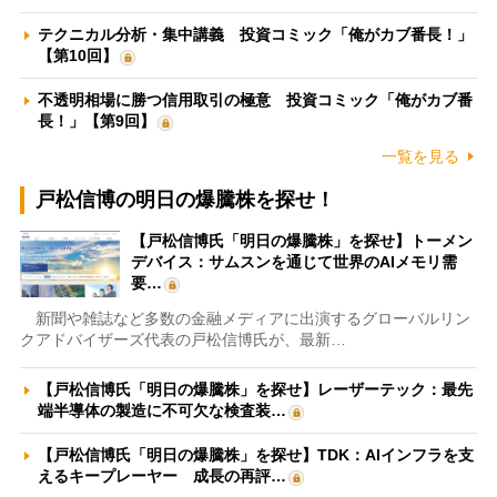
テクニカル分析・集中講義 投資コミック「俺がカブ番長！」
【第10回】
不透明相場に勝つ信用取引の極意 投資コミック「俺がカブ番
長！」【第9回】
一覧を見る
戸松信博の明日の爆騰株を探せ！
【戸松信博氏「明日の爆騰株」を探せ】トーメン
デバイス：サムスンを通じて世界のAIメモリ需
要…
新聞や雑誌など多数の金融メディアに出演するグローバルリン
クアドバイザーズ代表の戸松信博氏が、最新…
【戸松信博氏「明日の爆騰株」を探せ】レーザーテック：最先
端半導体の製造に不可欠な検査装…
【戸松信博氏「明日の爆騰株」を探せ】TDK：AIインフラを支
えるキープレーヤー 成長の再評…