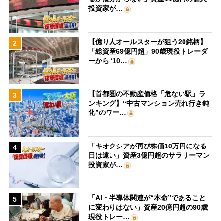
投資家が…
【億り人オールスターが狙う20銘柄】
2
「総資産69億円超」90歳現役トレーダ
ーから“10…
【首都圏の不動産価格「危ない駅」ラ
3
ンキング】“中古マンション売れ行き鈍
化”のワー…
「キオクシアが再び株価10万円になる
4
日は遠い」資産3億円超のサラリーマン
投資家が…
「AI・半導体関連が“本命”であること
5
に変わりはない」資産20億円超の90歳
現役トレー…