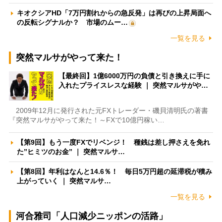
キオクシアHD「7万円割れからの急反発」は再びの上昇局面へ
の反転シグナルか？ 市場のムー…
一覧を見る
突然マルサがやって来た！
【最終回】1億6000万円の負債と引き換えに手に
入れたプライスレスな経験 ｜ 突然マルサがや…
2009年12月に発行された元FXトレーダー・磯貝清明氏の著書
『突然マルサがやって来た！～FXで10億円稼い…
【第9回】もう一度FXでリベンジ！ 種銭は差し押さえを免れ
た”ヒミツのお金” ｜ 突然マルサ…
【第8回】年利はなんと14.6％！ 毎日5万円超の延滞税が積み
上がっていく ｜ 突然マルサ…
一覧を見る
河合雅司「人口減少ニッポンの活路」