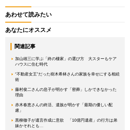
あわせて読みたい
あなたにオススメ
関連記事
加山雄三に学ぶ「終の棲家」の選び方 大スターもケア
ハウスに住む時代
“不動産女王”だった樹木希林さんの家族を幸せにする相続
術
藤村俊二さんの息子が明かす「密葬」しかできなかった
理由
赤木春恵さんの終活、遺族が明かす「最期の優しい配
慮」
黒柳徹子が遺言作成に意欲 「10億円遺産」の行方は弟
妹かそれとも…