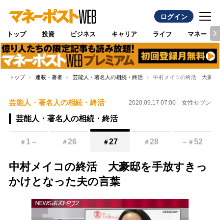
ログイン
トップ
投資
ビジネス
キャリア
ライフ
マネー
トップ
連載・著者
芸能人・著名人の相続・終活
中村メイコの終活 大豪邸
芸能人・著名人の相続・終活
2020.09.17 07:00
女性セブン
芸能人・著名人の相続・終活
1
26
27
28
52
＃
～
＃
＃
＃
～
＃
中村メイコの終活 大豪邸を手放すきっ
かけとなった夫の言葉