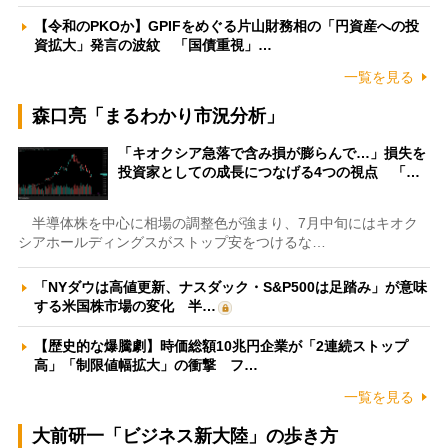
【令和のPKOか】GPIFをめぐる片山財務相の「円資産への投
資拡大」発言の波紋 「国債重視」…
一覧を見る
森口亮「まるわかり市況分析」
「キオクシア急落で含み損が膨らんで…」損失を
投資家としての成長につなげる4つの視点 「…
半導体株を中心に相場の調整色が強まり、7月中旬にはキオク
シアホールディングスがストップ安をつけるな…
「NYダウは高値更新、ナスダック・S&P500は足踏み」が意味
する米国株市場の変化 半…
【歴史的な爆騰劇】時価総額10兆円企業が「2連続ストップ
高」「制限値幅拡大」の衝撃 フ…
一覧を見る
大前研一「ビジネス新大陸」の歩き方