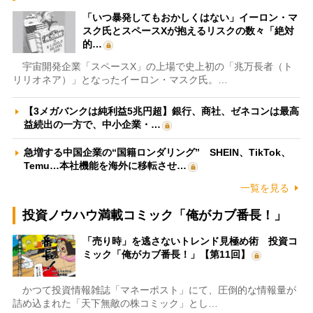
「いつ暴発してもおかしくはない」イーロン・マ
スク氏とスペースXが抱えるリスクの数々「絶対
的…
宇宙開発企業「スペースX」の上場で史上初の「兆万長者（ト
リリオネア）」となったイーロン・マスク氏。…
【3メガバンクは純利益5兆円超】銀行、商社、ゼネコンは最高
益続出の一方で、中小企業・…
急増する中国企業の“国籍ロンダリング” SHEIN、TikTok、
Temu…本社機能を海外に移転させ…
一覧を見る
投資ノウハウ満載コミック「俺がカブ番長！」
「売り時」を逃さないトレンド見極め術 投資コ
ミック「俺がカブ番長！」【第11回】
かつて投資情報雑誌「マネーポスト」にて、圧倒的な情報量が
詰め込まれた「天下無敵の株コミック」とし…