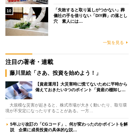
「失敗すると取り返しがつかない」葬
10
儀社の手を借りない「DIY葬」の落とし
穴 素人には…
一覧を見る
注目の著者・連載
藤川里絵「さあ、投資を始めよう！」
【資産運用】大災害時に慌てないために平時から
備えておきたい3つのポイント「資産の棚卸し…
大規模な災害が起きると、株式市場が大きく動いたり、取引環
境が不安定になったりすることがある。一方…
5年ぶり改訂の「CGコード」、何が変わったのかポイントを解
説 企業に成長投資の具体的な説…