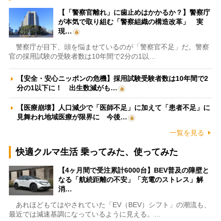
【「警察官離れ」に歯止めはかかるか？】警察庁
が本気で取り組む「警察組織の構造改革」 実
現…
警察庁が目下、頭を悩ませているのが「警察官不足」だ。警察
官の採用試験の受験者数は10年間で2分の1以…
【安全・安心ニッポンの危機】採用試験受験者数は10年間で2
分の1以下に！ 出生数減がも…
【医療崩壊】人口減少で「医師不足」に加えて「患者不足」に
見舞われ地域医療が限界に 今後…
一覧を見る
快適クルマ生活 乗ってみた、使ってみた
【4ヶ月間で受注累計6000台】BEV普及の障壁と
なる「航続距離の不安」「充電のストレス」解
消…
あれほどもてはやされていた「EV（BEV）シフト」の潮流も、
最近では減速基調になっているように見える。…