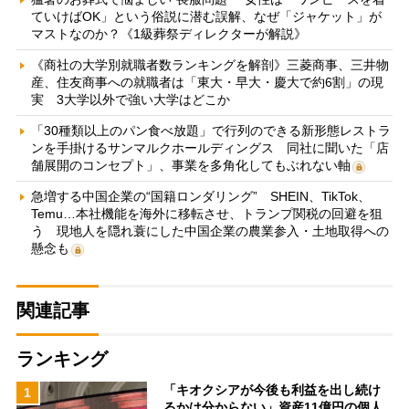
ていけばOK」という俗説に潜む誤解、なぜ「ジャケット」が
マストなのか？《1級葬祭ディレクターが解説》
《商社の大学別就職者数ランキングを解剖》三菱商事、三井物
産、住友商事への就職者は「東大・早大・慶大で約6割」の現
実 3大学以外で強い大学はどこか
「30種類以上のパン食べ放題」で行列のできる新形態レストラ
ンを手掛けるサンマルクホールディングス 同社に聞いた「店
舗展開のコンセプト」、事業を多角化してもぶれない軸
急増する中国企業の“国籍ロンダリング” SHEIN、TikTok、
Temu…本社機能を海外に移転させ、トランプ関税の回避を狙
う 現地人を隠れ蓑にした中国企業の農業参入・土地取得への
懸念も
関連記事
ランキング
「キオクシアが今後も利益を出し続け
1
るかは分からない」資産11億円の個人