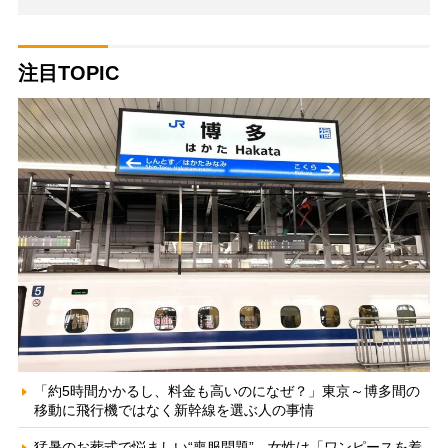
注目TOPIC
「約5時間かかるし、料金も高いのになぜ？」東京～博多間の
移動に飛行機ではなく新幹線を選ぶ人の事情
猛暑のお葬式で悩ましい“喪服問題” 女性は「ワンピースを着