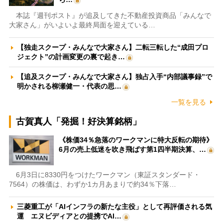
本誌『週刊ポスト』が追及してきた不動産投資商品「みんなで
大家さん」がいよいよ最終局面を迎えている…
【独走スクープ・みんなで大家さん】二転三転した“成田プロ
ジェクト”の計画変更の裏で起き…
【追及スクープ・みんなで大家さん】独占入手“内部議事録”で
明かされる柳瀬健一・代表の思…
一覧を見る
古賀真人「発掘！好決算銘柄」
《株価34％急落のワークマンに特大反転の期待》
6月の売上低迷を吹き飛ばす第1四半期決算、…
6月3日に8330円をつけたワークマン（東証スタンダード・
7564）の株価は、わずか1カ月あまりで約34％下落…
三菱重工が「AIインフラの新たな主役」として再評価される気
運 エヌビディアとの提携でAI…