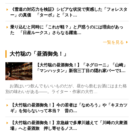
《雪道の対応力を検証》シビアな状況で実感した「フォレスタ
ー」の真価 「ターボ」と「スト…
乗り込むと同時に「これが軽？」と戸惑うのには理由があっ
た 「日産ルークス」さらなる躍進…
一覧を見る
大竹聡の「昼酒御免！」
【大竹聡の昼酒御免！】「ネグローニ」「山崎」
「マンハッタン」新宿三丁目の隠れ家バーで1…
お酒はいつ飲んでもいいものだが、昼から飲むお酒にはまた格
別の味わいがある――。ライター・作家の大竹…
【大竹聡の昼酒御免！】今の若者は「なめろう」や「キヌカツ
ギ」を知らないって本当？ 昔の…
【大竹聡の昼酒御免！】京急線で多摩川越えて「川崎の大衆酒
場」へと昼酒旅 押し寄せるノス…