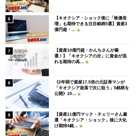
【キオクシア・ショック後に「株価倍
6
増」も期待できる注目銘柄5選】資産3
億円超・…
【資産10億円超・かんちさんが厳
7
選！】「キオクシアの次」に資金が流
れる期待の高…
《2年弱で資産17.5倍の元証券マンが
8
「キオクシア急落で次に狙う」5銘柄を
公開》10…
【資産11億円マック・チェリーさん厳
9
選「キオクシア・ショック」後に大化
け期待4銘…