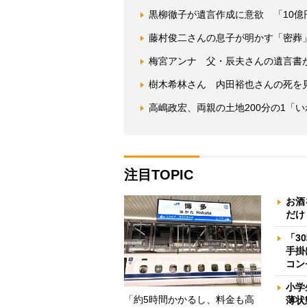
黒柳徹子が遺言作成に意欲 「10
藤村俊二さんの息子が明かす「密葬
梅宮アンナ 父・辰夫さんの遺言書
樹木希林さん 内田裕也さんの死を
高嶋政宏、両親の土地200分の1「
注目TOPIC
お酒
だけ
「3
手掛
コン
小学
「約5時間かかるし、料金も高
薄状