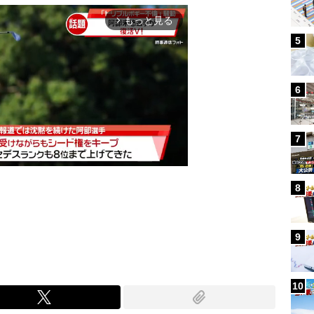
もっと見る
arrow_forward_ios
5
6
7
8
Mute
9
10