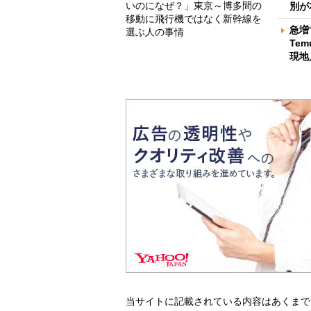
いのになぜ？」東京～博多間の
別が
移動に飛行機ではなく新幹線を
急増
選ぶ人の事情
Te
現地
当サイトに記載されている内容はあくまで