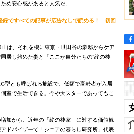
るため安心感があると人気だ。
登録ですべての記事が広告なしで読める！ 初回
加山は、それを機に東京・世田谷の豪邸からケア
同居し始めた妻と「ここが自分たちの“終の棲
C型とも呼ばれる施設で、低額で高齢者が入居
ら個室で生活できる。今や大スターであってもこ
増加から、近年の「終の棲家」に対する価値観
宅アドバイザーで「シニアの暮らし研究所」代表