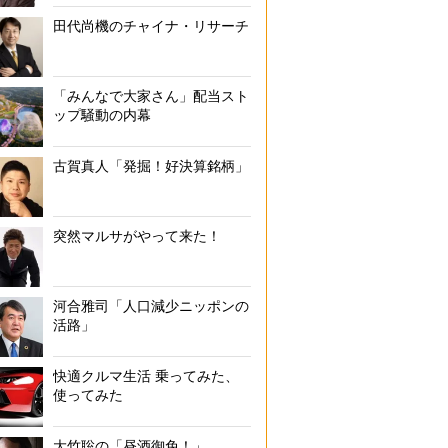
田代尚機のチャイナ・リサーチ
「みんなで大家さん」配当スト
ップ騒動の内幕
古賀真人「発掘！好決算銘柄」
突然マルサがやって来た！
河合雅司「人口減少ニッポンの
活路」
快適クルマ生活 乗ってみた、
使ってみた
大竹聡の「昼酒御免！」