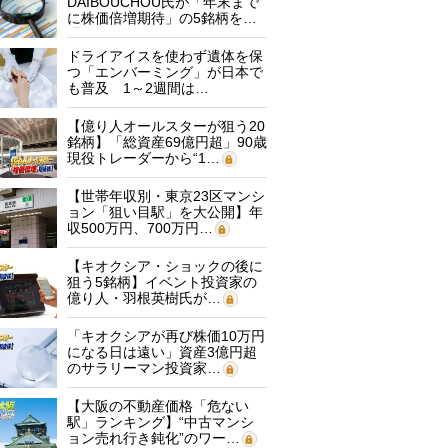
DAIBOUCHOU氏が「年末まで
に株価倍増期待」の5銘柄を…
ドライアイスを使わず遺体を保
つ「エンバーミング」が日本で
も普及 1～2週間は…
【億り人オールスターが狙う20
銘柄】「総資産69億円超」90歳
現役トレーダーから“1…
【世帯年収別・東京23区マンシ
ョン「狙い目駅」を大公開】年
収500万円、700万円…
【キオクシア・ショックの後に
狙う5銘柄】イベント投資家の
億り人・羽根英樹氏が…
「キオクシアが再び株価10万円
になる日は遠い」資産3億円超
のサラリーマン投資家…
【大阪の不動産価格「危ない
駅」ランキング】“中古マンシ
ョン売れ行き鈍化”のワー…