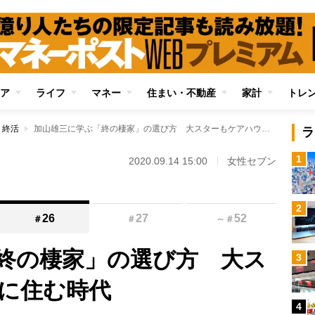
ア
ライフ
マネー
住まい・不動産
家計
トレ
・終活
加山雄三に学ぶ「終の棲家」の選び方 大スターもケアハウスに住む時代
ラ
1
2020.09.14 15:00
女性セブン
2
26
27
52
＃
＃
～
＃
終の棲家」の選び方 大ス
3
に住む時代
4