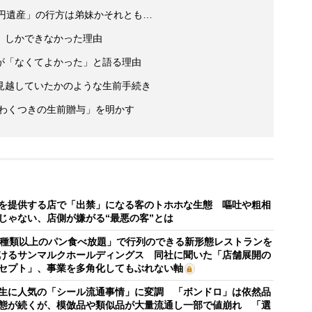
億円遺産」の行方は弟妹かそれとも…
」しかできなかった理由
が「なくてよかった」と語る理由
見越していたかのような生前手続き
いわくつきの生前贈与」を明かす
を提供する店で「出禁」になる客のトホホな生態 嘔吐や粗相
じゃない、店側が嫌がる“最悪の客”とは
0種類以上のパン食べ放題」で行列のできる新形態レストランを
けるサンマルクホールディングス 同社に聞いた「店舗展開の
セプト」、事業を多角化してもぶれない軸
生に人気の「シール流通事情」に変調 「ボンドロ」は依然品
態が続くが、模倣品や類似品が大量流通し一部で値崩れ 「選