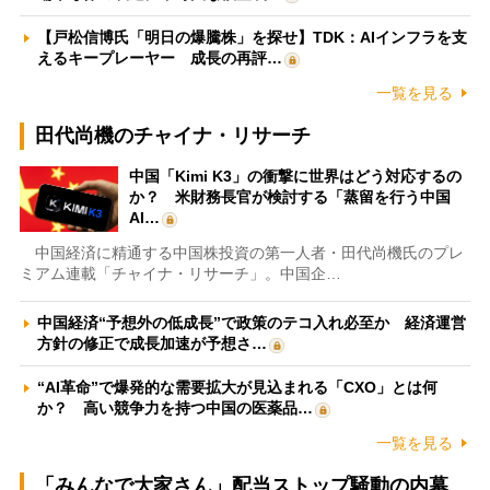
【戸松信博氏「明日の爆騰株」を探せ】TDK：AIインフラを支
えるキープレーヤー 成長の再評…
一覧を見る
田代尚機のチャイナ・リサーチ
中国「Kimi K3」の衝撃に世界はどう対応するの
か？ 米財務長官が検討する「蒸留を行う中国
AI…
中国経済に精通する中国株投資の第一人者・田代尚機氏のプレ
ミアム連載「チャイナ・リサーチ」。中国企…
中国経済“予想外の低成長”で政策のテコ入れ必至か 経済運営
方針の修正で成長加速が予想さ…
“AI革命”で爆発的な需要拡大が見込まれる「CXO」とは何
か？ 高い競争力を持つ中国の医薬品…
一覧を見る
「みんなで大家さん」配当ストップ騒動の内幕