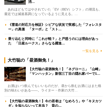
消…
あれほどもてはやされていた「EV（BEV）シフト」の潮流も、
最近では減速基調になっているように見える。…
《雪道の対応力を検証》シビアな状況で実感した「フォレスタ
ー」の真価 「ターボ」と「スト…
乗り込むと同時に「これが軽？」と戸惑うのには理由があっ
た 「日産ルークス」さらなる躍進…
一覧を見る
大竹聡の「昼酒御免！」
【大竹聡の昼酒御免！】「ネグローニ」「山崎」
「マンハッタン」新宿三丁目の隠れ家バーで1…
お酒はいつ飲んでもいいものだが、昼から飲むお酒にはまた格
別の味わいがある――。ライター・作家の大竹…
【大竹聡の昼酒御免！】今の若者は「なめろう」や「キヌカツ
ギ」を知らないって本当？ 昔の…