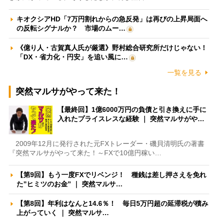
キオクシアHD「7万円割れからの急反発」は再びの上昇局面へ
の反転シグナルか？ 市場のムー…
《億り人・古賀真人氏が厳選》野村総合研究所だけじゃない！
「DX・省力化・円安」を追い風に…
一覧を見る
突然マルサがやって来た！
【最終回】1億6000万円の負債と引き換えに手に
入れたプライスレスな経験 ｜ 突然マルサがや…
2009年12月に発行された元FXトレーダー・磯貝清明氏の著書
『突然マルサがやって来た！～FXで10億円稼い…
【第9回】もう一度FXでリベンジ！ 種銭は差し押さえを免れ
た”ヒミツのお金” ｜ 突然マルサ…
【第8回】年利はなんと14.6％！ 毎日5万円超の延滞税が積み
上がっていく ｜ 突然マルサ…