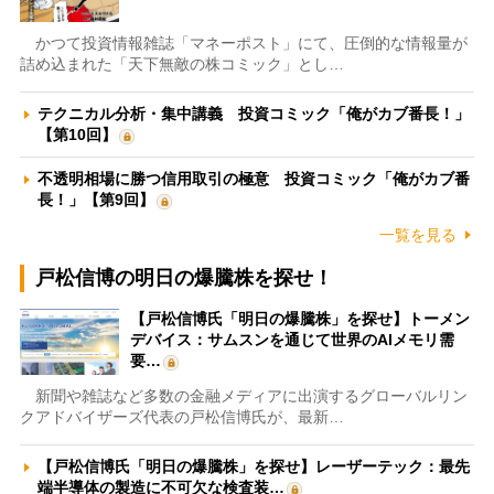
かつて投資情報雑誌「マネーポスト」にて、圧倒的な情報量が
詰め込まれた「天下無敵の株コミック」とし…
テクニカル分析・集中講義 投資コミック「俺がカブ番長！」
【第10回】
不透明相場に勝つ信用取引の極意 投資コミック「俺がカブ番
長！」【第9回】
一覧を見る
戸松信博の明日の爆騰株を探せ！
【戸松信博氏「明日の爆騰株」を探せ】トーメン
デバイス：サムスンを通じて世界のAIメモリ需
要…
新聞や雑誌など多数の金融メディアに出演するグローバルリン
クアドバイザーズ代表の戸松信博氏が、最新…
【戸松信博氏「明日の爆騰株」を探せ】レーザーテック：最先
端半導体の製造に不可欠な検査装…