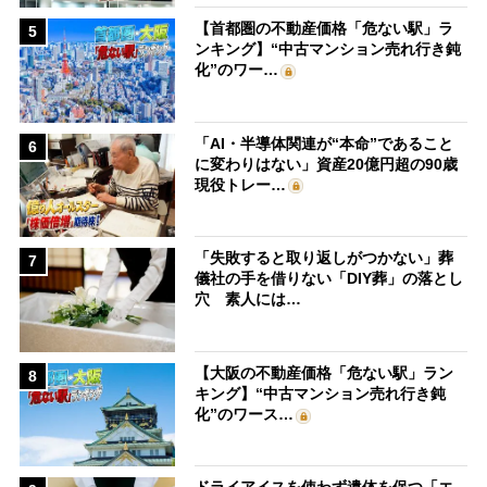
【首都圏の不動産価格「危ない駅」ラ
5
ンキング】“中古マンション売れ行き鈍
化”のワー…
「AI・半導体関連が“本命”であること
6
に変わりはない」資産20億円超の90歳
現役トレー…
「失敗すると取り返しがつかない」葬
7
儀社の手を借りない「DIY葬」の落とし
穴 素人には…
【大阪の不動産価格「危ない駅」ラン
8
キング】“中古マンション売れ行き鈍
化”のワース…