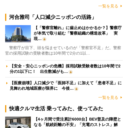
一覧を見る
河合雅司「人口減少ニッポンの活路」
【「警察官離れ」に歯止めはかかるか？】警察庁
が本気で取り組む「警察組織の構造改革」 実
現…
警察庁が目下、頭を悩ませているのが「警察官不足」だ。警察
官の採用試験の受験者数は10年間で2分の1以…
【安全・安心ニッポンの危機】採用試験受験者数は10年間で2
分の1以下に！ 出生数減がも…
【医療崩壊】人口減少で「医師不足」に加えて「患者不足」に
見舞われ地域医療が限界に 今後…
一覧を見る
快適クルマ生活 乗ってみた、使ってみた
【4ヶ月間で受注累計6000台】BEV普及の障壁と
なる「航続距離の不安」「充電のストレス」解