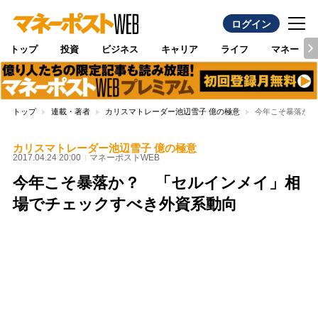
ログイン
トップ
投資
ビジネス
キャリア
ライフ
マネー
トップ
連載・著者
カリスマトレーダー池辺雪子 億の極意
今年こそ暴落か？
カリスマトレーダー池辺雪子 億の極意
2017.04.24 20:00
マネーポストWEB
今年こそ暴落か？ 「セルインメイ」相
場でチェックすべき外資系動向
Loaded
:
100.00%
/
Unmute