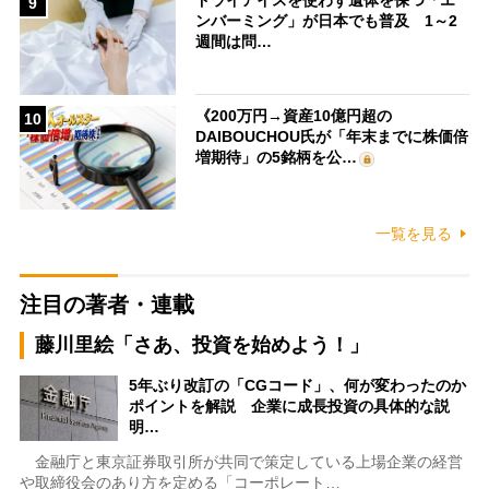
ドライアイスを使わず遺体を保つ「エ
9
ンバーミング」が日本でも普及 1～2
週間は問…
《200万円→資産10億円超の
10
DAIBOUCHOU氏が「年末までに株価倍
増期待」の5銘柄を公…
一覧を見る
注目の著者・連載
藤川里絵「さあ、投資を始めよう！」
5年ぶり改訂の「CGコード」、何が変わったのか
ポイントを解説 企業に成長投資の具体的な説
明…
金融庁と東京証券取引所が共同で策定している上場企業の経営
や取締役会のあり方を定める「コーポレート…