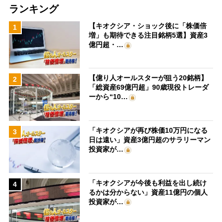
ランキング
【キオクシア・ショック後に「株価倍
1
増」も期待できる注目銘柄5選】資産3
億円超・…
【億り人オールスターが狙う20銘柄】
2
「総資産69億円超」90歳現役トレーダ
ーから“10…
「キオクシアが再び株価10万円になる
3
日は遠い」資産3億円超のサラリーマン
投資家が…
「キオクシアが今後も利益を出し続け
4
るかは分からない」資産11億円の個人
投資家が…