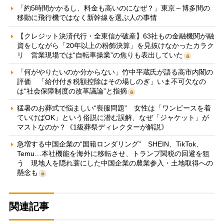
「約5時間かかるし、料金も高いのになぜ？」東京～博多間の
移動に飛行機ではなく新幹線を選ぶ人の事情
【クレジット決済代行・全東信が破産】63社もの金融機関が融
資をしながら「20年以上の粉飾決算」を見抜けなかったカラク
リ 営業現場では“自転車操業”の焦りも表出していた
「何がやりたいのか分からない」竹中平蔵氏が語る高市内閣の
評価 「給付付き税額控除はその場しのぎ」いま不可欠なの
は“社会保障制度の改革議論”と指摘
猛暑のお葬式で悩ましい“喪服問題” 女性は「ワンピースを着
ていけばOK」という俗説に潜む誤解、なぜ「ジャケット」が
マストなのか？《1級葬祭ディレクターが解説》
急増する中国企業の“国籍ロンダリング” SHEIN、TikTok、
Temu…本社機能を海外に移転させ、トランプ関税の回避を狙
う 現地人を隠れ蓑にした中国企業の農業参入・土地取得への
懸念も
関連記事