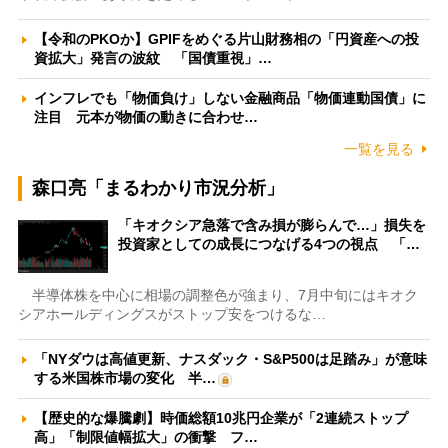
【令和のPKOか】GPIFをめぐる片山財務相の「円資産への投
資拡大」発言の波紋 「国債重視」…
インフレでも「物価負け」しない金融商品「物価連動国債」に
注目 元本が物価の動きに合わせ…
一覧を見る
森口亮「まるわかり市況分析」
「キオクシア急落で含み損が膨らんで…」損失を
投資家としての成長につなげる4つの視点 「…
半導体株を中心に相場の調整色が強まり、7月中旬にはキオク
シアホールディングスがストップ安をつけるな…
「NYダウは高値更新、ナスダック・S&P500は足踏み」が意味
する米国株市場の変化 半…
【歴史的な爆騰劇】時価総額10兆円企業が「2連続ストップ
高」「制限値幅拡大」の衝撃 フ…