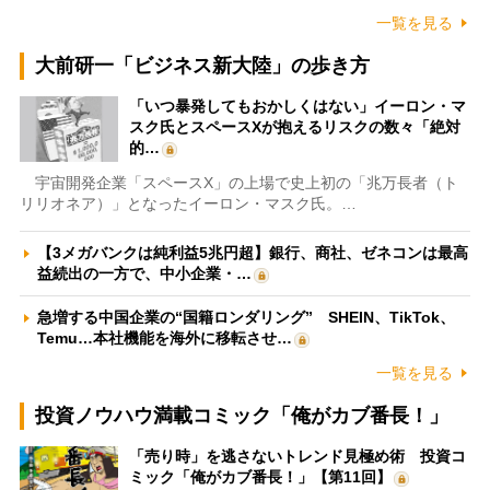
一覧を見る
大前研一「ビジネス新大陸」の歩き方
「いつ暴発してもおかしくはない」イーロン・マ
スク氏とスペースXが抱えるリスクの数々「絶対
的…
宇宙開発企業「スペースX」の上場で史上初の「兆万長者（ト
リリオネア）」となったイーロン・マスク氏。…
【3メガバンクは純利益5兆円超】銀行、商社、ゼネコンは最高
益続出の一方で、中小企業・…
急増する中国企業の“国籍ロンダリング” SHEIN、TikTok、
Temu…本社機能を海外に移転させ…
一覧を見る
投資ノウハウ満載コミック「俺がカブ番長！」
「売り時」を逃さないトレンド見極め術 投資コ
ミック「俺がカブ番長！」【第11回】