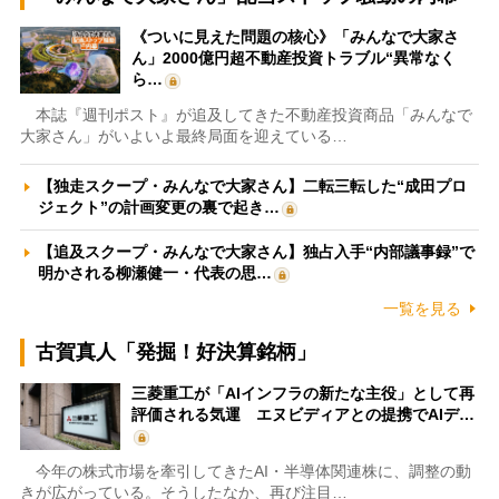
《ついに見えた問題の核心》「みんなで大家さ
ん」2000億円超不動産投資トラブル“異常なく
ら…
本誌『週刊ポスト』が追及してきた不動産投資商品「みんなで
大家さん」がいよいよ最終局面を迎えている…
【独走スクープ・みんなで大家さん】二転三転した“成田プロ
ジェクト”の計画変更の裏で起き…
【追及スクープ・みんなで大家さん】独占入手“内部議事録”で
明かされる柳瀬健一・代表の思…
一覧を見る
古賀真人「発掘！好決算銘柄」
三菱重工が「AIインフラの新たな主役」として再
評価される気運 エヌビディアとの提携でAIデ…
今年の株式市場を牽引してきたAI・半導体関連株に、調整の動
きが広がっている。そうしたなか、再び注目…