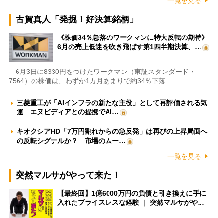
一覧を見る
古賀真人「発掘！好決算銘柄」
《株価34％急落のワークマンに特大反転の期待》
6月の売上低迷を吹き飛ばす第1四半期決算、…
6月3日に8330円をつけたワークマン（東証スタンダード・
7564）の株価は、わずか1カ月あまりで約34％下落…
三菱重工が「AIインフラの新たな主役」として再評価される気
運 エヌビディアとの提携でAI…
キオクシアHD「7万円割れからの急反発」は再びの上昇局面へ
の反転シグナルか？ 市場のムー…
一覧を見る
突然マルサがやって来た！
【最終回】1億6000万円の負債と引き換えに手に
入れたプライスレスな経験 ｜ 突然マルサがや…