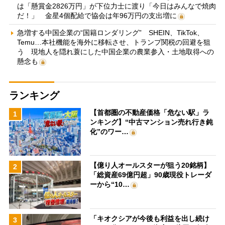
は「懸賞金2826万円」が下位力士に渡り「今日はみんなで焼肉
だ！」 金星4個配給で協会は年96万円の支出増に
急増する中国企業の“国籍ロンダリング” SHEIN、TikTok、
Temu…本社機能を海外に移転させ、トランプ関税の回避を狙
う 現地人を隠れ蓑にした中国企業の農業参入・土地取得への
懸念も
ランキング
【首都圏の不動産価格「危ない駅」ラ
1
ンキング】“中古マンション売れ行き鈍
化”のワー…
【億り人オールスターが狙う20銘柄】
2
「総資産69億円超」90歳現役トレーダ
ーから“10…
「キオクシアが今後も利益を出し続け
3