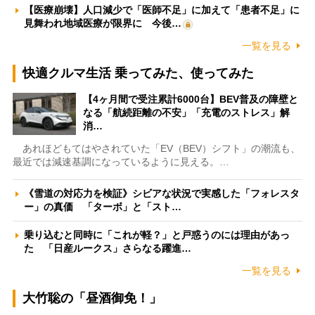
【医療崩壊】人口減少で「医師不足」に加えて「患者不足」に
見舞われ地域医療が限界に 今後…
一覧を見る
快適クルマ生活 乗ってみた、使ってみた
【4ヶ月間で受注累計6000台】BEV普及の障壁と
なる「航続距離の不安」「充電のストレス」解
消…
あれほどもてはやされていた「EV（BEV）シフト」の潮流も、
最近では減速基調になっているように見える。…
《雪道の対応力を検証》シビアな状況で実感した「フォレスタ
ー」の真価 「ターボ」と「スト…
乗り込むと同時に「これが軽？」と戸惑うのには理由があっ
た 「日産ルークス」さらなる躍進…
一覧を見る
大竹聡の「昼酒御免！」