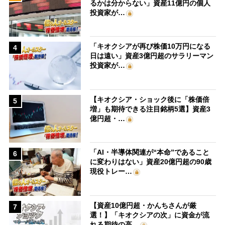
るかは分からない」資産11億円の個人
投資家が…
「キオクシアが再び株価10万円になる
4
日は遠い」資産3億円超のサラリーマン
投資家が…
【キオクシア・ショック後に「株価倍
5
増」も期待できる注目銘柄5選】資産3
億円超・…
「AI・半導体関連が“本命”であること
6
に変わりはない」資産20億円超の90歳
現役トレー…
【資産10億円超・かんちさんが厳
7
選！】「キオクシアの次」に資金が流
れる期待の高…