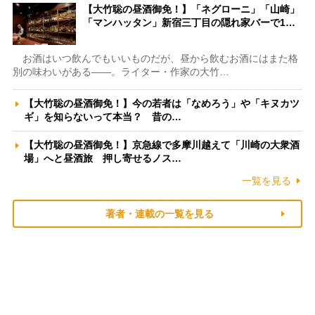
【大竹聡の昼酒御免！】「ネグローニ」「山崎」
「マンハッタン」新宿三丁目の隠れ家バーで1…
お酒はいつ飲んでもいいものだが、昼から飲むお酒にはまた格
別の味わいがある――。ライター・作家の大竹…
【大竹聡の昼酒御免！】今の若者は「なめろう」や「キヌカツ
ギ」を知らないって本当？ 昔の…
【大竹聡の昼酒御免！】京急線で多摩川越えて「川崎の大衆酒
場」へと昼酒旅 押し寄せるノス…
一覧を見る
著者・連載の一覧を見る