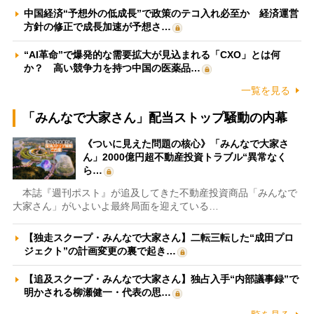
中国経済“予想外の低成長”で政策のテコ入れ必至か 経済運営
方針の修正で成長加速が予想さ…
“AI革命”で爆発的な需要拡大が見込まれる「CXO」とは何
か？ 高い競争力を持つ中国の医薬品…
一覧を見る
「みんなで大家さん」配当ストップ騒動の内幕
《ついに見えた問題の核心》「みんなで大家さ
ん」2000億円超不動産投資トラブル“異常なく
ら…
本誌『週刊ポスト』が追及してきた不動産投資商品「みんなで
大家さん」がいよいよ最終局面を迎えている…
【独走スクープ・みんなで大家さん】二転三転した“成田プロ
ジェクト”の計画変更の裏で起き…
【追及スクープ・みんなで大家さん】独占入手“内部議事録”で
明かされる柳瀬健一・代表の思…