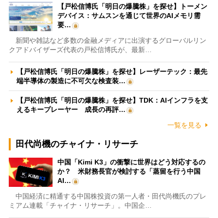
【戸松信博氏「明日の爆騰株」を探せ】トーメン
デバイス：サムスンを通じて世界のAIメモリ需
要…
新聞や雑誌など多数の金融メディアに出演するグローバルリン
クアドバイザーズ代表の戸松信博氏が、最新…
【戸松信博氏「明日の爆騰株」を探せ】レーザーテック：最先
端半導体の製造に不可欠な検査装…
【戸松信博氏「明日の爆騰株」を探せ】TDK：AIインフラを支
えるキープレーヤー 成長の再評…
一覧を見る
田代尚機のチャイナ・リサーチ
中国「Kimi K3」の衝撃に世界はどう対応するの
か？ 米財務長官が検討する「蒸留を行う中国
AI…
中国経済に精通する中国株投資の第一人者・田代尚機氏のプレ
ミアム連載「チャイナ・リサーチ」。中国企…