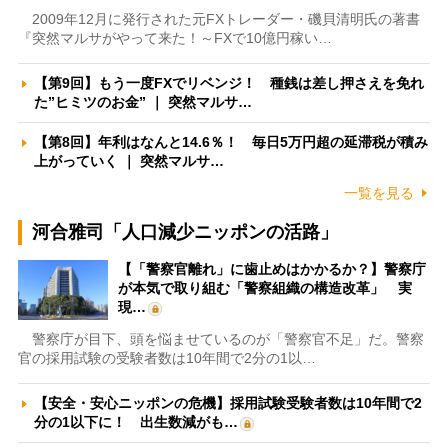
2009年12月に発行された元FXトレーダー・磯貝清明氏の著書
『突然マルサがやって来た！～FXで10億円稼い…
【第9回】もう一度FXでリベンジ！ 種銭は差し押さえを免れ
た”ヒミツのお金” ｜ 突然マルサ…
【第8回】年利はなんと14.6％！ 毎日5万円超の延滞税が積み
上がっていく ｜ 突然マルサ…
一覧を見る
河合雅司「人口減少ニッポンの活路」
【「警察官離れ」に歯止めはかかるか？】警察庁
が本気で取り組む「警察組織の構造改革」 実
現…
警察庁が目下、頭を悩ませているのが「警察官不足」だ。警察
官の採用試験の受験者数は10年間で2分の1以…
【安全・安心ニッポンの危機】採用試験受験者数は10年間で2
分の1以下に！ 出生数減がも…