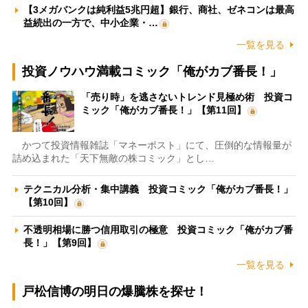
【3メガバンクは純利益5兆円超】銀行、商社、ゼネコンは最高
益続出の一方で、中小企業・…
一覧を見る
投資ノウハウ満載コミック「俺がカブ番長！」
「売り時」を逃さないトレンド見極め術 投資コ
ミック「俺がカブ番長！」【第11回】
かつて投資情報雑誌「マネーポスト」にて、圧倒的な情報量が
詰め込まれた「天下無敵の株コミック」とし…
テクニカル分析・集中講義 投資コミック「俺がカブ番長！」
【第10回】
不透明相場に勝つ信用取引の極意 投資コミック「俺がカブ番
長！」【第9回】
一覧を見る
戸松信博の明日の爆騰株を探せ！