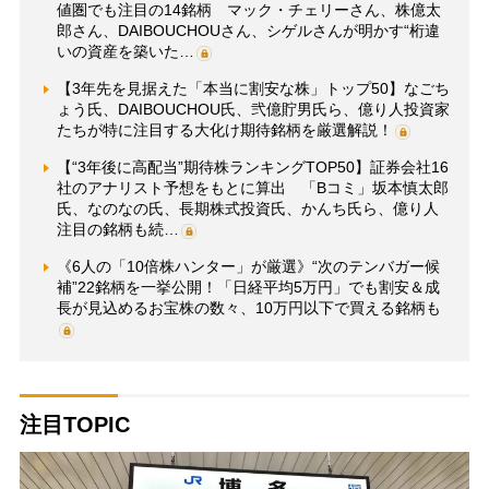
値圏でも注目の14銘柄 マック・チェリーさん、株億太
郎さん、DAIBOUCHOUさん、シゲルさんが明かす“桁違
いの資産を築いた…
【3年先を見据えた「本当に割安な株」トップ50】なごち
ょう氏、DAIBOUCHOU氏、弐億貯男氏ら、億り人投資家
たちが特に注目する大化け期待銘柄を厳選解説！
【“3年後に高配当”期待株ランキングTOP50】証券会社16
社のアナリスト予想をもとに算出 「Bコミ」坂本慎太郎
氏、なのなの氏、長期株式投資氏、かんち氏ら、億り人
注目の銘柄も続…
《6人の「10倍株ハンター」が厳選》“次のテンバガー候
補”22銘柄を一挙公開！「日経平均5万円」でも割安＆成
長が見込めるお宝株の数々、10万円以下で買える銘柄も
注目TOPIC