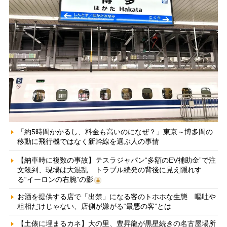
「約5時間かかるし、料金も高いのになぜ？」東京～博多間の
移動に飛行機ではなく新幹線を選ぶ人の事情
【納車時に複数の事故】テスラジャパン“多額のEV補助金”で注
文殺到、現場は大混乱 トラブル続発の背後に見え隠れす
る“イーロンの右腕”の影
お酒を提供する店で「出禁」になる客のトホホな生態 嘔吐や
粗相だけじゃない、店側が嫌がる“最悪の客”とは
【土俵に埋まるカネ】大の里、豊昇龍が黒星続きの名古屋場所