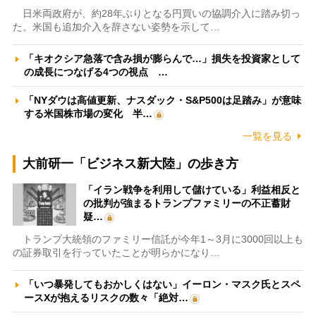
日米両政府が、約28年ぶりとなる円買いの協調介入に踏み切っ
た。米国も追加介入を辞さない姿勢を示して…
「キオクシア急落で含み損が膨らんで…」損失を投資家として
の成長につなげる4つの視点 …
「NYダウは高値更新、ナスダック・S&P500は足踏み」が意味
する米国株市場の変化 半…
一覧を見る
大前研一「ビジネス新大陸」の歩き方
「イラン戦争を利用して儲けている」利益相反と
の批判が強まるトランプファミリーの不正蓄財
疑…
トランプ大統領のファミリー信託が今年1～3月に3000回以上も
の証券取引を行っていたことが明らかになり…
「いつ暴発してもおかしくはない」イーロン・マスク氏とスペ
ースXが抱えるリスクの数々「絶対…