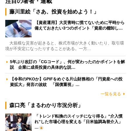
注目の著者・連載
藤川里絵「さあ、投資を始めよう！」
【資産運用】大災害時に慌てないために平時から
備えておきたい3つのポイント「資産の棚卸し…
大規模な災害が起きると、株式市場が大きく動いたり、取引環
境が不安定になったりすることがある。一方…
5年ぶり改訂の「CGコード」、何が変わったのかポイントを解
説 企業に成長投資の具体的な説…
【令和のPKOか】GPIFをめぐる片山財務相の「円資産への投
資拡大」発言の波紋 「国債重視」…
一覧を見る
森口亮「まるわかり市況分析」
「トレンド転換のスイッチになり得る」“介入慣
れ”した市場心理を変える「日米協調為替介入」
…