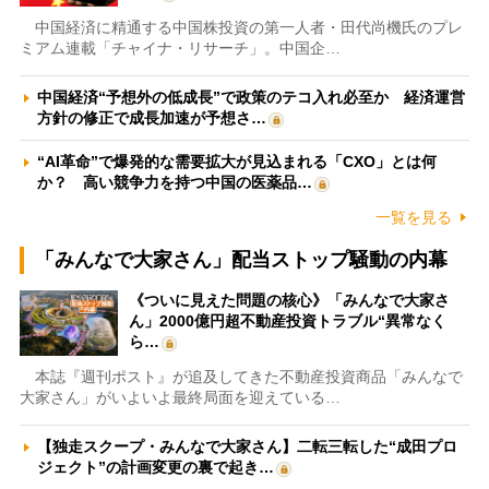
中国経済に精通する中国株投資の第一人者・田代尚機氏のプレ
ミアム連載「チャイナ・リサーチ」。中国企…
中国経済“予想外の低成長”で政策のテコ入れ必至か 経済運営
方針の修正で成長加速が予想さ…
“AI革命”で爆発的な需要拡大が見込まれる「CXO」とは何
か？ 高い競争力を持つ中国の医薬品…
一覧を見る
「みんなで大家さん」配当ストップ騒動の内幕
《ついに見えた問題の核心》「みんなで大家さ
ん」2000億円超不動産投資トラブル“異常なく
ら…
本誌『週刊ポスト』が追及してきた不動産投資商品「みんなで
大家さん」がいよいよ最終局面を迎えている…
【独走スクープ・みんなで大家さん】二転三転した“成田プロ
ジェクト”の計画変更の裏で起き…