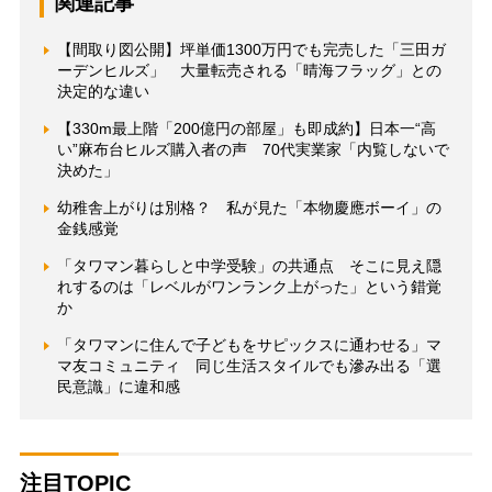
関連記事
【間取り図公開】坪単価1300万円でも完売した「三田ガ
ーデンヒルズ」 大量転売される「晴海フラッグ」との
決定的な違い
【330m最上階「200億円の部屋」も即成約】日本一“高
い”麻布台ヒルズ購入者の声 70代実業家「内覧しないで
決めた」
幼稚舎上がりは別格？ 私が見た「本物慶應ボーイ」の
金銭感覚
「タワマン暮らしと中学受験」の共通点 そこに見え隠
れするのは「レベルがワンランク上がった」という錯覚
か
「タワマンに住んで子どもをサピックスに通わせる」マ
マ友コミュニティ 同じ生活スタイルでも滲み出る「選
民意識」に違和感
注目TOPIC