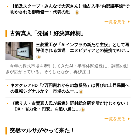
【追及スクープ・みんなで大家さん】独占入手“内部議事録”で
明かされる柳瀬健一・代表の思…
一覧を見る
古賀真人「発掘！好決算銘柄」
三菱重工が「AIインフラの新たな主役」として再
評価される気運 エヌビディアとの提携でAIデ…
今年の株式市場を牽引してきたAI・半導体関連株に、調整の動
きが広がっている。そうしたなか、再び注目…
キオクシアHD「7万円割れからの急反発」は再びの上昇局面へ
の反転シグナルか？ 市場のムー…
《億り人・古賀真人氏が厳選》野村総合研究所だけじゃない！
「DX・省力化・円安」を追い風に…
一覧を見る
突然マルサがやって来た！