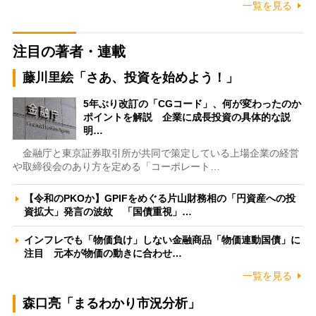
一覧を見る
注目の著者・連載
藤川里絵「さあ、投資を始めよう！」
5年ぶり改訂の「CGコード」、何が変わったのか
ポイントを解説 企業に成長投資の具体的な説
明…
金融庁と東京証券取引所が共同で策定している上場企業の経営
や取締役会のあり方を定める「コーポレート…
【令和のPKOか】GPIFをめぐる片山財務相の「円資産への投
資拡大」発言の波紋 「国債重視」…
インフレでも「物価負け」しない金融商品「物価連動国債」に
注目 元本が物価の動きに合わせ…
一覧を見る
森口亮「まるわかり市況分析」