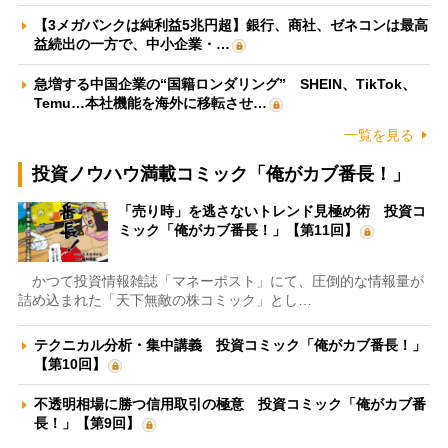
【3メガバンクは純利益5兆円超】銀行、商社、ゼネコンは最高
益続出の一方で、中小企業・…
急増する中国企業の“国籍ロンダリング” SHEIN、TikTok、
Temu…本社機能を海外に移転させ…
一覧を見る
投資ノウハウ満載コミック「俺がカブ番長！」
「売り時」を逃さないトレンド見極め術 投資コ
ミック「俺がカブ番長！」【第11回】
かつて投資情報雑誌「マネーポスト」にて、圧倒的な情報量が
詰め込まれた「天下無敵の株コミック」とし…
テクニカル分析・集中講義 投資コミック「俺がカブ番長！」
【第10回】
不透明相場に勝つ信用取引の極意 投資コミック「俺がカブ番
長！」【第9回】