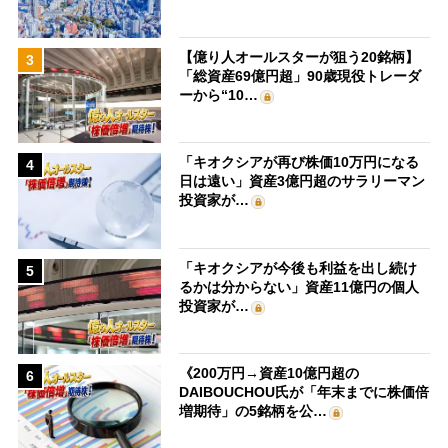
【億り人オールスターが狙う20銘柄】
3
「総資産69億円超」90歳現役トレーダ
ーから“10…
「キオクシアが再び株価10万円になる
4
日は遠い」資産3億円超のサラリーマン
投資家が…
「キオクシアが今後も利益を出し続け
5
るかは分からない」資産11億円の個人
投資家が…
《200万円→資産10億円超の
6
DAIBOUCHOU氏が「年末までに株価倍
増期待」の5銘柄を公…