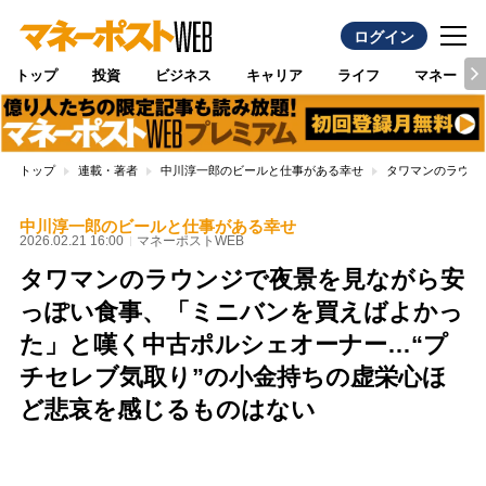
ログイン
トップ
投資
ビジネス
キャリア
ライフ
マネー
トップ
連載・著者
中川淳一郎のビールと仕事がある幸せ
タワマンのラウン
中川淳一郎のビールと仕事がある幸せ
2026.02.21 16:00
マネーポストWEB
タワマンのラウンジで夜景を見ながら安
っぽい食事、「ミニバンを買えばよかっ
た」と嘆く中古ポルシェオーナー…“プ
チセレブ気取り”の小金持ちの虚栄心ほ
ど悲哀を感じるものはない
Loaded
:
100.00%
/
Unmute