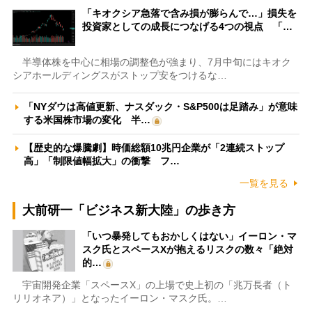
「キオクシア急落で含み損が膨らんで…」損失を
投資家としての成長につなげる4つの視点 「…
半導体株を中心に相場の調整色が強まり、7月中旬にはキオク
シアホールディングスがストップ安をつけるな…
「NYダウは高値更新、ナスダック・S&P500は足踏み」が意味
する米国株市場の変化 半…
【歴史的な爆騰劇】時価総額10兆円企業が「2連続ストップ
高」「制限値幅拡大」の衝撃 フ…
一覧を見る
大前研一「ビジネス新大陸」の歩き方
「いつ暴発してもおかしくはない」イーロン・マ
スク氏とスペースXが抱えるリスクの数々「絶対
的…
宇宙開発企業「スペースX」の上場で史上初の「兆万長者（ト
リリオネア）」となったイーロン・マスク氏。…