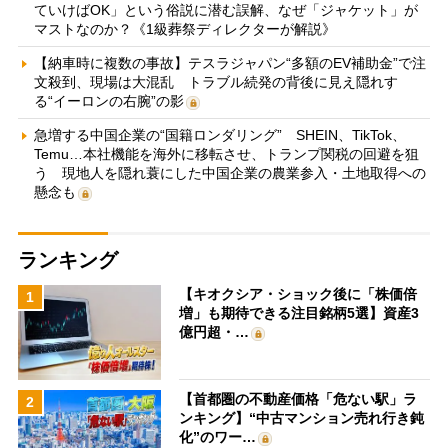
ていけばOK」という俗説に潜む誤解、なぜ「ジャケット」が
マストなのか？《1級葬祭ディレクターが解説》
【納車時に複数の事故】テスラジャパン“多額のEV補助金”で注
文殺到、現場は大混乱 トラブル続発の背後に見え隠れす
る“イーロンの右腕”の影
急増する中国企業の“国籍ロンダリング” SHEIN、TikTok、
Temu…本社機能を海外に移転させ、トランプ関税の回避を狙
う 現地人を隠れ蓑にした中国企業の農業参入・土地取得への
懸念も
ランキング
【キオクシア・ショック後に「株価倍
1
増」も期待できる注目銘柄5選】資産3
億円超・…
【首都圏の不動産価格「危ない駅」ラ
2
ンキング】“中古マンション売れ行き鈍
化”のワー…