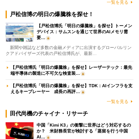
一覧を見る
戸松信博の明日の爆騰株を探せ！
【戸松信博氏「明日の爆騰株」を探せ】トーメン
デバイス：サムスンを通じて世界のAIメモリ需
要…
新聞や雑誌など多数の金融メディアに出演するグローバルリン
クアドバイザーズ代表の戸松信博氏が、最新…
【戸松信博氏「明日の爆騰株」を探せ】レーザーテック：最先
端半導体の製造に不可欠な検査装…
【戸松信博氏「明日の爆騰株」を探せ】TDK：AIインフラを支
えるキープレーヤー 成長の再評…
一覧を見る
田代尚機のチャイナ・リサーチ
中国「Kimi K3」の衝撃に世界はどう対応するの
か？ 米財務長官が検討する「蒸留を行う中国
AI…