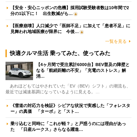
【安全・安心ニッポンの危機】採用試験受験者数は10年間で2
分の1以下に！ 出生数減がも…
【医療崩壊】人口減少で「医師不足」に加えて「患者不足」に
見舞われ地域医療が限界に 今後…
一覧を見る
快適クルマ生活 乗ってみた、使ってみた
【4ヶ月間で受注累計6000台】BEV普及の障壁と
なる「航続距離の不安」「充電のストレス」解
消…
あれほどもてはやされていた「EV（BEV）シフト」の潮流も、
最近では減速基調になっているように見える。…
《雪道の対応力を検証》シビアな状況で実感した「フォレスタ
ー」の真価 「ターボ」と「スト…
乗り込むと同時に「これが軽？」と戸惑うのには理由があっ
た 「日産ルークス」さらなる躍進…