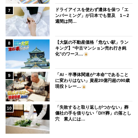
ドライアイスを使わず遺体を保つ「エ
7
ンバーミング」が日本でも普及 1～2
週間は問…
【大阪の不動産価格「危ない駅」ラン
8
キング】“中古マンション売れ行き鈍
化”のワース…
「AI・半導体関連が“本命”であること
9
に変わりはない」資産20億円超の90歳
現役トレー…
「失敗すると取り返しがつかない」葬
10
儀社の手を借りない「DIY葬」の落とし
穴 素人には…