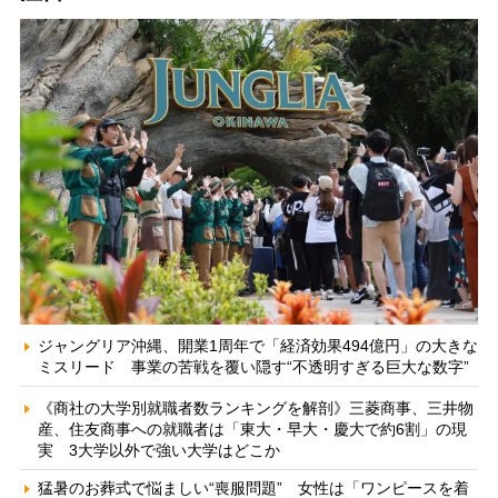
ジャングリア沖縄、開業1周年で「経済効果494億円」の大きな
ミスリード 事業の苦戦を覆い隠す“不透明すぎる巨大な数字”
《商社の大学別就職者数ランキングを解剖》三菱商事、三井物
産、住友商事への就職者は「東大・早大・慶大で約6割」の現
実 3大学以外で強い大学はどこか
猛暑のお葬式で悩ましい“喪服問題” 女性は「ワンピースを着