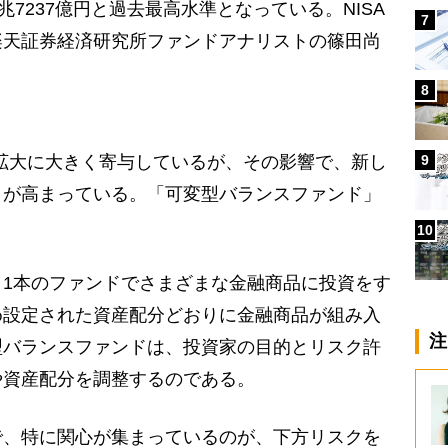
兆7237億円と過去最高水準となっている。NISA
7
楽天証券経済研究所ファンドアナリストの篠田尚
8
9
の拡大に大きく寄与しているが、その影響で、新し
目が高まっている。「可変型バランスファンド」
10
1本のファンドでさまざまな金融商品に投資をす
め設定された資産配分どおりに金融商品が組み入
注
型バランスファンドは、投資家の目的とリスク許
や資産配分を調整するのである。
で、特に関心が集まっているのが、下方リスクを