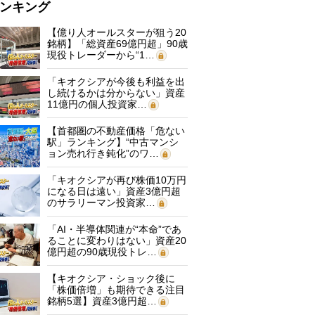
ンキング
【億り人オールスターが狙う20
銘柄】「総資産69億円超」90歳
現役トレーダーから“1…
「キオクシアが今後も利益を出
し続けるかは分からない」資産
11億円の個人投資家…
【首都圏の不動産価格「危ない
駅」ランキング】“中古マンシ
ョン売れ行き鈍化”のワ…
「キオクシアが再び株価10万円
になる日は遠い」資産3億円超
のサラリーマン投資家…
「AI・半導体関連が“本命”であ
ることに変わりはない」資産20
億円超の90歳現役トレ…
【キオクシア・ショック後に
「株価倍増」も期待できる注目
銘柄5選】資産3億円超…