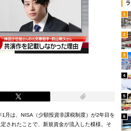
ラ
1
2
3
4
5
年1月は、NISA（少額投資非課税制度）が2年目を
6
設定されたことで、新規資金が流入した模様。そ