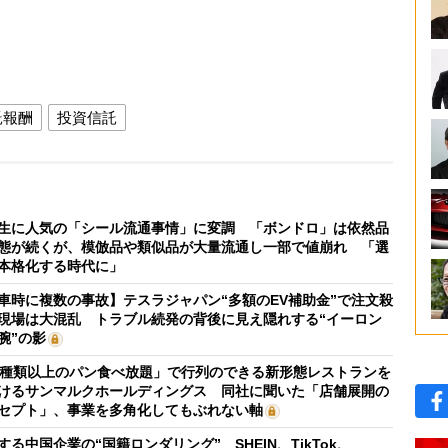
託報酬
投資信託
生に人気の「シール流通事情」に変調 「ボンドロ」は依然品
態が続くが、模倣品や類似品が大量流通し一部で値崩れ 「選
本格化する時代に」
車時に複数の事故】テスラジャパン“多額のEV補助金”で注文殺
現場は大混乱 トラブル続発の背後に見え隠れする“イーロン
腕”の影
0種類以上のパン食べ放題」で行列のできる新形態レストランを
けるサンマルクホールディングス 同社に聞いた「店舗展開の
セプト」、事業を多角化してもぶれない軸
する中国企業の“国籍ロンダリング” SHEIN、TikTok、