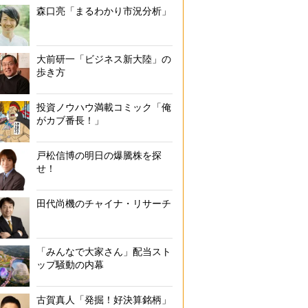
森口亮「まるわかり市況分析」
大前研一「ビジネス新大陸」の
歩き方
投資ノウハウ満載コミック「俺
がカブ番長！」
戸松信博の明日の爆騰株を探
せ！
田代尚機のチャイナ・リサーチ
「みんなで大家さん」配当スト
ップ騒動の内幕
古賀真人「発掘！好決算銘柄」