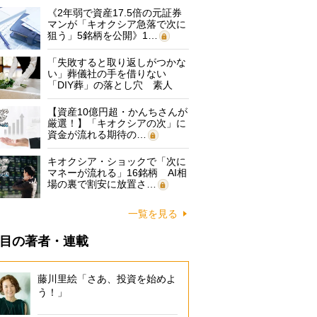
《2年弱で資産17.5倍の元証券
マンが「キオクシア急落で次に
狙う」5銘柄を公開》1…
「失敗すると取り返しがつかな
い」葬儀社の手を借りない
「DIY葬」の落とし穴 素人
に…
【資産10億円超・かんちさんが
厳選！】「キオクシアの次」に
資金が流れる期待の…
キオクシア・ショックで「次に
マネーが流れる」16銘柄 AI相
場の裏で割安に放置さ…
一覧を見る
目の著者・連載
藤川里絵「さあ、投資を始めよ
う！」