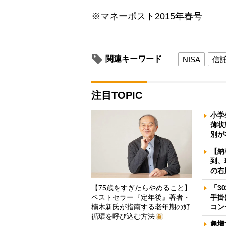
※マネーポスト2015年春号
関連キーワード
NISA
信
注目TOPIC
小学
薄状
別が
【納
到、
の右
【75歳をすぎたらやめること】
「3
ベストセラー『定年後』著者・
手掛
楠木新氏が指南する老年期の好
コン
循環を呼び込む方法
急増