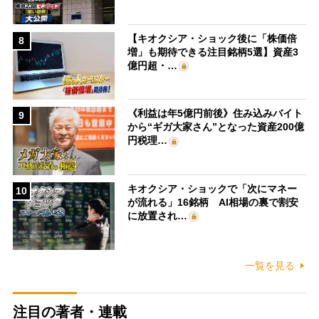
【キオクシア・ショック後に「株価倍
8
増」も期待できる注目銘柄5選】資産3
億円超・…
《利益は年5億円前後》住み込みバイト
9
から“ギガ大家さん”となった資産200億
円税理…
キオクシア・ショックで「次にマネー
10
が流れる」16銘柄 AI相場の裏で割安
に放置され…
一覧を見る
注目の著者・連載