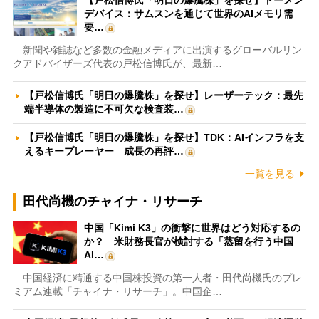
【戸松信博氏「明日の爆騰株」を探せ】トーメン
デバイス：サムスンを通じて世界のAIメモリ需
要…
新聞や雑誌など多数の金融メディアに出演するグローバルリン
クアドバイザーズ代表の戸松信博氏が、最新…
【戸松信博氏「明日の爆騰株」を探せ】レーザーテック：最先
端半導体の製造に不可欠な検査装…
【戸松信博氏「明日の爆騰株」を探せ】TDK：AIインフラを支
えるキープレーヤー 成長の再評…
一覧を見る
田代尚機のチャイナ・リサーチ
中国「Kimi K3」の衝撃に世界はどう対応するの
か？ 米財務長官が検討する「蒸留を行う中国
AI…
中国経済に精通する中国株投資の第一人者・田代尚機氏のプレ
ミアム連載「チャイナ・リサーチ」。中国企…