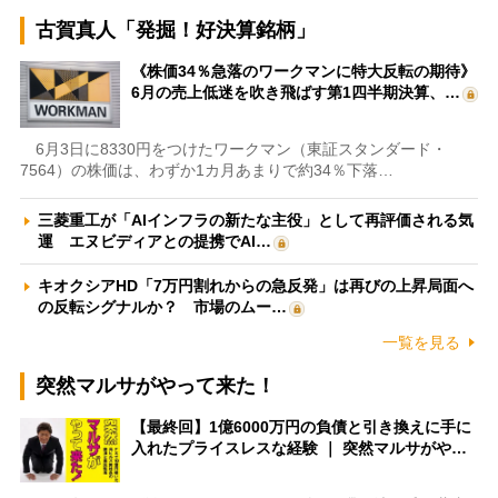
古賀真人「発掘！好決算銘柄」
《株価34％急落のワークマンに特大反転の期待》
6月の売上低迷を吹き飛ばす第1四半期決算、…
6月3日に8330円をつけたワークマン（東証スタンダード・
7564）の株価は、わずか1カ月あまりで約34％下落…
三菱重工が「AIインフラの新たな主役」として再評価される気
運 エヌビディアとの提携でAI…
キオクシアHD「7万円割れからの急反発」は再びの上昇局面へ
の反転シグナルか？ 市場のムー…
一覧を見る
突然マルサがやって来た！
【最終回】1億6000万円の負債と引き換えに手に
入れたプライスレスな経験 ｜ 突然マルサがや…