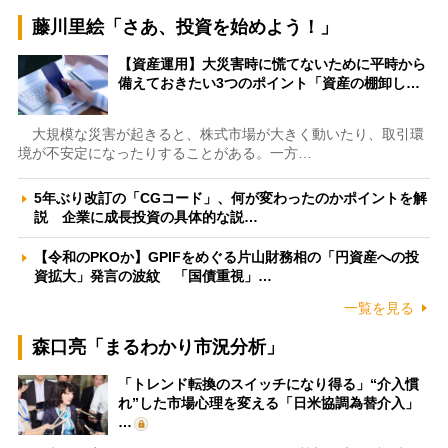
藤川里絵「さあ、投資を始めよう！」
【資産運用】大災害時に慌てないために平時から
備えておきたい3つのポイント「資産の棚卸し…
大規模な災害が起きると、株式市場が大きく動いたり、取引環
境が不安定になったりすることがある。一方…
5年ぶり改訂の「CGコード」、何が変わったのかポイントを解
説 企業に成長投資の具体的な説…
【令和のPKOか】GPIFをめぐる片山財務相の「円資産への投
資拡大」発言の波紋 「国債重視」…
一覧を見る
森口亮「まるわかり市況分析」
「トレンド転換のスイッチになり得る」“介入慣
れ”した市場心理を変える「日米協調為替介入」
…