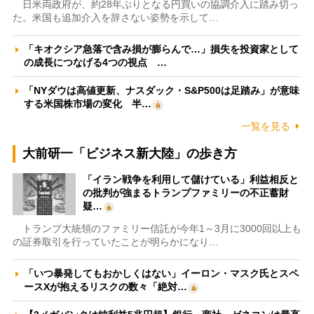
日米両政府が、約28年ぶりとなる円買いの協調介入に踏み切っ
た。米国も追加介入を辞さない姿勢を示して…
「キオクシア急落で含み損が膨らんで…」損失を投資家として
の成長につなげる4つの視点 …
「NYダウは高値更新、ナスダック・S&P500は足踏み」が意味
する米国株市場の変化 半…
一覧を見る
大前研一「ビジネス新大陸」の歩き方
「イラン戦争を利用して儲けている」利益相反と
の批判が強まるトランプファミリーの不正蓄財
疑…
トランプ大統領のファミリー信託が今年1～3月に3000回以上も
の証券取引を行っていたことが明らかになり…
「いつ暴発してもおかしくはない」イーロン・マスク氏とスペ
ースXが抱えるリスクの数々「絶対…