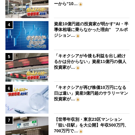
ーから“10…
資産10億円超の投資家が明かす“AI・半
4
導体相場に乗らなかった理由” フルポ
ジション…
「キオクシアが今後も利益を出し続け
5
るかは分からない」資産11億円の個人
投資家が…
「キオクシアが再び株価10万円になる
6
日は遠い」資産3億円超のサラリーマン
投資家が…
【世帯年収別・東京23区マンション
7
「狙い目駅」を大公開】年収500万円、
700万円で…