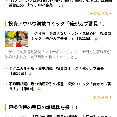
【3メガバンクは純利益5兆円超】銀行、商社、ゼネコンは最高
益続出の一方で、中小企業・…
一覧を見る
投資ノウハウ満載コミック「俺がカブ番長！」
「売り時」を逃さないトレンド見極め術 投資コ
ミック「俺がカブ番長！」【第11回】
かつて投資情報雑誌「マネーポスト」にて、圧倒的な情報量が
詰め込まれた「天下無敵の株コミック」とし…
テクニカル分析・集中講義 投資コミック「俺がカブ番長！」
【第10回】
不透明相場に勝つ信用取引の極意 投資コミック「俺がカブ番
長！」【第9回】
一覧を見る
戸松信博の明日の爆騰株を探せ！