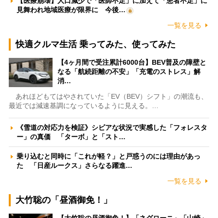
【医療崩壊】人口減少で「医師不足」に加えて「患者不足」に
見舞われ地域医療が限界に 今後…
一覧を見る
快適クルマ生活 乗ってみた、使ってみた
【4ヶ月間で受注累計6000台】BEV普及の障壁と
なる「航続距離の不安」「充電のストレス」解
消…
あれほどもてはやされていた「EV（BEV）シフト」の潮流も、
最近では減速基調になっているように見える。…
《雪道の対応力を検証》シビアな状況で実感した「フォレスタ
ー」の真価 「ターボ」と「スト…
乗り込むと同時に「これが軽？」と戸惑うのには理由があっ
た 「日産ルークス」さらなる躍進…
一覧を見る
大竹聡の「昼酒御免！」