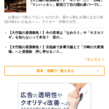
【大竹聡の昼酒御免！】「ネグローニ」「山崎」
「マンハッタン」新宿三丁目の隠れ家バーで1…
お酒はいつ飲んでもいいものだが、昼から飲むお酒にはまた格
別の味わいがある――。ライター・作家の大竹…
【大竹聡の昼酒御免！】今の若者は「なめろう」や「キヌカツ
ギ」を知らないって本当？ 昔の…
【大竹聡の昼酒御免！】京急線で多摩川越えて「川崎の大衆酒
場」へと昼酒旅 押し寄せるノス…
一覧を見る
著者・連載の一覧を見る