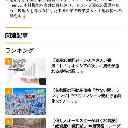
Temu…本社機能を海外に移転させ、トランプ関税の回避を狙
う 現地人を隠れ蓑にした中国企業の農業参入・土地取得への
懸念も
関連記事
ランキング
【資産10億円超・かんちさんが厳
1
選！】「キオクシアの次」に資金が流
れる期待の高…
【首都圏の不動産価格「危ない駅」ラ
2
ンキング】“中古マンション売れ行き鈍
化”のワー…
【億り人オールスターが狙う20銘柄】
3
「総資産69億円超」90歳現役トレーダ