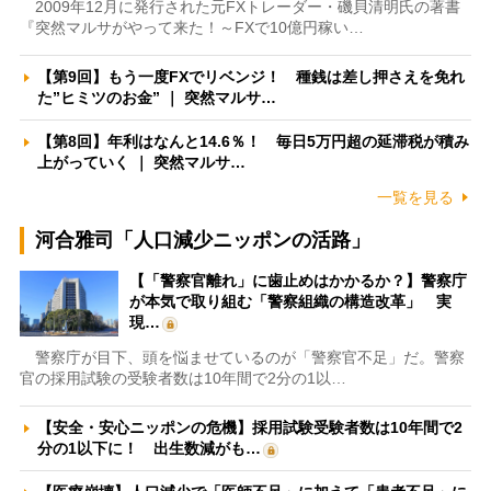
2009年12月に発行された元FXトレーダー・磯貝清明氏の著書
『突然マルサがやって来た！～FXで10億円稼い…
【第9回】もう一度FXでリベンジ！ 種銭は差し押さえを免れ
た”ヒミツのお金” ｜ 突然マルサ…
【第8回】年利はなんと14.6％！ 毎日5万円超の延滞税が積み
上がっていく ｜ 突然マルサ…
一覧を見る
河合雅司「人口減少ニッポンの活路」
【「警察官離れ」に歯止めはかかるか？】警察庁
が本気で取り組む「警察組織の構造改革」 実
現…
警察庁が目下、頭を悩ませているのが「警察官不足」だ。警察
官の採用試験の受験者数は10年間で2分の1以…
【安全・安心ニッポンの危機】採用試験受験者数は10年間で2
分の1以下に！ 出生数減がも…