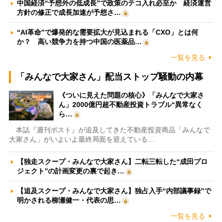
中国経済“予想外の低成長”で政策のテコ入れ必至か 経済運営
方針の修正で成長加速が予想さ…
“AI革命”で爆発的な需要拡大が見込まれる「CXO」とは何
か？ 高い競争力を持つ中国の医薬品…
一覧を見る
「みんなで大家さん」配当ストップ騒動の内幕
《ついに見えた問題の核心》「みんなで大家さ
ん」2000億円超不動産投資トラブル“異常なく
ら…
本誌『週刊ポスト』が追及してきた不動産投資商品「みんなで
大家さん」がいよいよ最終局面を迎えている…
【独走スクープ・みんなで大家さん】二転三転した“成田プロ
ジェクト”の計画変更の裏で起き…
【追及スクープ・みんなで大家さん】独占入手“内部議事録”で
明かされる柳瀬健一・代表の思…
一覧を見る