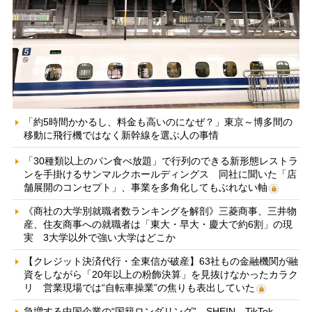
「約5時間かかるし、料金も高いのになぜ？」東京～博多間の
移動に飛行機ではなく新幹線を選ぶ人の事情
「30種類以上のパン食べ放題」で行列のできる新形態レストラ
ンを手掛けるサンマルクホールディングス 同社に聞いた「店
舗展開のコンセプト」、事業を多角化してもぶれない軸
《商社の大学別就職者数ランキングを解剖》三菱商事、三井物
産、住友商事への就職者は「東大・早大・慶大で約6割」の現
実 3大学以外で強い大学はどこか
【クレジット決済代行・全東信が破産】63社もの金融機関が融
資をしながら「20年以上の粉飾決算」を見抜けなかったカラク
リ 営業現場では“自転車操業”の焦りも表出していた
急増する中国企業の“国籍ロンダリング” SHEIN、TikTok、