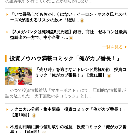
の証券取引を行っていたことが明らかになり…
「いつ暴発してもおかしくはない」イーロン・マスク氏とスペ
ースXが抱えるリスクの数々「絶対…
【3メガバンクは純利益5兆円超】銀行、商社、ゼネコンは最高
益続出の一方で、中小企業・…
一覧を見る
投資ノウハウ満載コミック「俺がカブ番長！」
「売り時」を逃さないトレンド見極め術 投資コ
ミック「俺がカブ番長！」【第11回】
かつて投資情報雑誌「マネーポスト」にて、圧倒的な情報量が
詰め込まれた「天下無敵の株コミック」とし…
テクニカル分析・集中講義 投資コミック「俺がカブ番長！」
【第10回】
不透明相場に勝つ信用取引の極意 投資コミック「俺がカブ番
長！」【第9回】