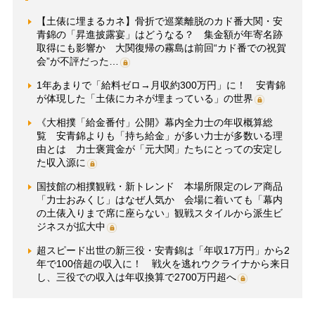
【土俵に埋まるカネ】骨折で巡業離脱のカド番大関・安
青錦の「昇進披露宴」はどうなる？ 集金額が年寄名跡
取得にも影響か 大関復帰の霧島は前回“カド番での祝賀
会”が不評だった…
1年あまりで「給料ゼロ→月収約300万円」に！ 安青錦
が体現した「土俵にカネが埋まっている」の世界
《大相撲「給金番付」公開》幕内全力士の年収概算総
覧 安青錦よりも「持ち給金」が多い力士が多数いる理
由とは 力士褒賞金が「元大関」たちにとっての安定し
た収入源に
国技館の相撲観戦・新トレンド 本場所限定のレア商品
「力士おみくじ」はなぜ人気か 会場に着いても「幕内
の土俵入りまで席に座らない」観戦スタイルから派生ビ
ジネスが拡大中
超スピード出世の新三役・安青錦は「年収17万円」から2
年で100倍超の収入に！ 戦火を逃れウクライナから来日
し、三役での収入は年収換算で2700万円超へ