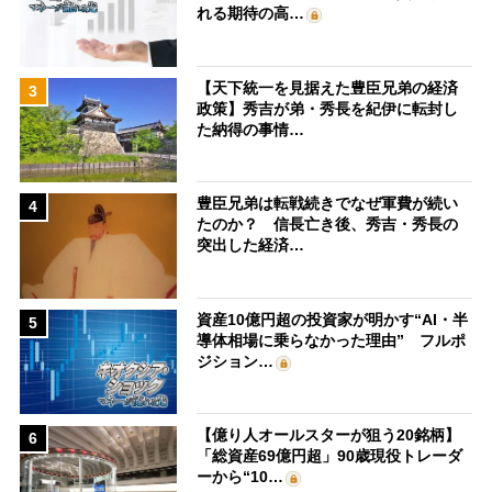
れる期待の高…
【天下統一を見据えた豊臣兄弟の経済
3
政策】秀吉が弟・秀長を紀伊に転封し
た納得の事情…
豊臣兄弟は転戦続きでなぜ軍費が続い
4
たのか？ 信長亡き後、秀吉・秀長の
突出した経済…
資産10億円超の投資家が明かす“AI・半
5
導体相場に乗らなかった理由” フルポ
ジション…
【億り人オールスターが狙う20銘柄】
6
「総資産69億円超」90歳現役トレーダ
ーから“10…