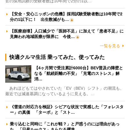
官の採用試験の受験者数は10年間で2分の1以…
【安全・安心ニッポンの危機】採用試験受験者数は10年間で2
分の1以下に！ 出生数減がも…
【医療崩壊】人口減少で「医師不足」に加えて「患者不足」に
見舞われ地域医療が限界に 今後…
一覧を見る
快適クルマ生活 乗ってみた、使ってみた
【4ヶ月間で受注累計6000台】BEV普及の障壁と
なる「航続距離の不安」「充電のストレス」解
消…
あれほどもてはやされていた「EV（BEV）シフト」の潮流も、
最近では減速基調になっているように見える。…
《雪道の対応力を検証》シビアな状況で実感した「フォレスタ
ー」の真価 「ターボ」と「スト…
乗り込むと同時に「これが軽？」と戸惑うのには理由があっ
た 「日産ルークス」さらなる躍進…