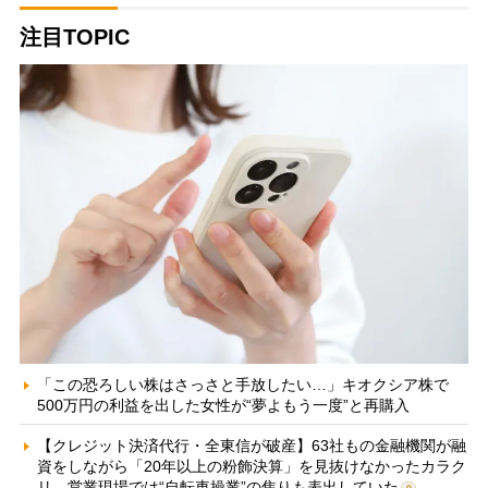
注目TOPIC
「この恐ろしい株はさっさと手放したい…」キオクシア株で
500万円の利益を出した女性が“夢よもう一度”と再購入
【クレジット決済代行・全東信が破産】63社もの金融機関が融
資をしながら「20年以上の粉飾決算」を見抜けなかったカラク
リ 営業現場では“自転車操業”の焦りも表出していた