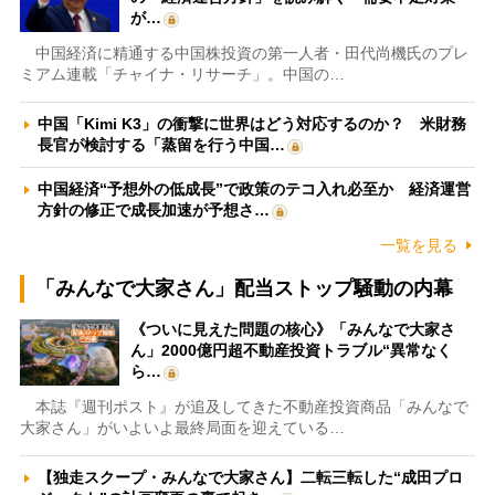
が…
中国経済に精通する中国株投資の第一人者・田代尚機氏のプレ
ミアム連載「チャイナ・リサーチ」。中国の…
中国「Kimi K3」の衝撃に世界はどう対応するのか？ 米財務
長官が検討する「蒸留を行う中国…
中国経済“予想外の低成長”で政策のテコ入れ必至か 経済運営
方針の修正で成長加速が予想さ…
一覧を見る
「みんなで大家さん」配当ストップ騒動の内幕
《ついに見えた問題の核心》「みんなで大家さ
ん」2000億円超不動産投資トラブル“異常なく
ら…
本誌『週刊ポスト』が追及してきた不動産投資商品「みんなで
大家さん」がいよいよ最終局面を迎えている…
【独走スクープ・みんなで大家さん】二転三転した“成田プロ