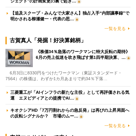
ジェクト”の計画変更の裏で起き…
【追及スクープ・みんなで大家さん】独占入手“内部議事録”で
明かされる柳瀬健一・代表の思…
一覧を見る
古賀真人「発掘！好決算銘柄」
《株価34％急落のワークマンに特大反転の期待》
6月の売上低迷を吹き飛ばす第1四半期決算、…
6月3日に8330円をつけたワークマン（東証スタンダード・
7564）の株価は、わずか1カ月あまりで約34％下落…
三菱重工が「AIインフラの新たな主役」として再評価される気
運 エヌビディアとの提携でAI…
キオクシアHD「7万円割れからの急反発」は再びの上昇局面へ
の反転シグナルか？ 市場のムー…
一覧を見る