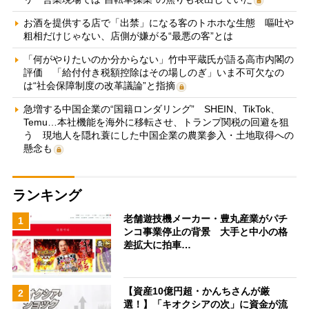
お酒を提供する店で「出禁」になる客のトホホな生態 嘔吐や
粗相だけじゃない、店側が嫌がる“最悪の客”とは
「何がやりたいのか分からない」竹中平蔵氏が語る高市内閣の
評価 「給付付き税額控除はその場しのぎ」いま不可欠なの
は“社会保障制度の改革議論”と指摘
急増する中国企業の“国籍ロンダリング” SHEIN、TikTok、
Temu…本社機能を海外に移転させ、トランプ関税の回避を狙
う 現地人を隠れ蓑にした中国企業の農業参入・土地取得への
懸念も
ランキング
老舗遊技機メーカー・豊丸産業がパチ
1
ンコ事業停止の背景 大手と中小の格
差拡大に拍車…
【資産10億円超・かんちさんが厳
2
選！】「キオクシアの次」に資金が流