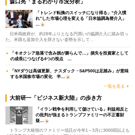
森口亮「まるわかり市況分析」
「トレンド転換のスイッチになり得る」“介入慣
れ”した市場心理を変える「日米協調為替介入」
…
日米両政府が、約28年ぶりとなる円買いの協調介入に踏み切っ
た。米国も追加介入を辞さない姿勢を示して…
「キオクシア急落で含み損が膨らんで…」損失を投資家として
の成長につなげる4つの視点 …
「NYダウは高値更新、ナスダック・S&P500は足踏み」が意味
する米国株市場の変化 半…
一覧を見る
大前研一「ビジネス新大陸」の歩き方
「イラン戦争を利用して儲けている」利益相反と
の批判が強まるトランプファミリーの不正蓄財
疑…
トランプ大統領のファミリー信託が今年1～3月に3000回以上も