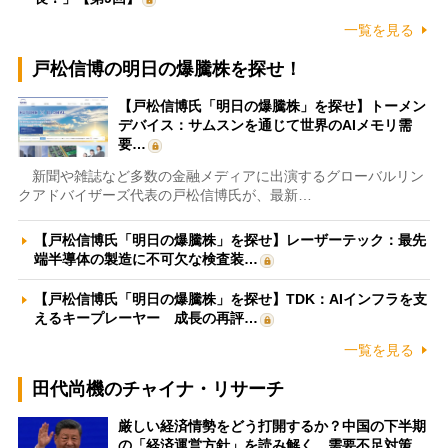
一覧を見る
戸松信博の明日の爆騰株を探せ！
【戸松信博氏「明日の爆騰株」を探せ】トーメン
デバイス：サムスンを通じて世界のAIメモリ需
要…
新聞や雑誌など多数の金融メディアに出演するグローバルリン
クアドバイザーズ代表の戸松信博氏が、最新…
【戸松信博氏「明日の爆騰株」を探せ】レーザーテック：最先
端半導体の製造に不可欠な検査装…
【戸松信博氏「明日の爆騰株」を探せ】TDK：AIインフラを支
えるキープレーヤー 成長の再評…
一覧を見る
田代尚機のチャイナ・リサーチ
厳しい経済情勢をどう打開するか？中国の下半期
の「経済運営方針」を読み解く 需要不足対策