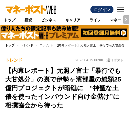
ログイン
トップ
投資
ビジネス
キャリア
ライフ
マネー
トップ
トレンド
コラム
【内幕レポート】元照ノ富士「暴行でも大甘処分」の
トレンド
2026.04.19 06:00
週刊ポスト
【内幕レポート】元照ノ富士「暴行でも
大甘処分」の裏で伊勢ヶ濱部屋の総額25
億円プロジェクトが暗礁に “神聖な土
俵を使ったインバウンド向け金儲け”に
相撲協会から待った