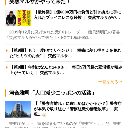
突然マルサがやって来た！
【最終回】1億6000万円の負債と引き換えに手に
入れたプライスレスな経験 ｜ 突然マルサがや…
2009年12月に発行された元FXトレーダー・磯貝清明氏の著書
『突然マルサがやって来た！～FXで10億円稼い…
【第9回】もう一度FXでリベンジ！ 種銭は差し押さえを免れ
た”ヒミツのお金” ｜ 突然マルサ…
【第8回】年利はなんと14.6％！ 毎日5万円超の延滞税が積み
上がっていく ｜ 突然マルサ…
一覧を見る
河合雅司「人口減少ニッポンの活路」
【「警察官離れ」に歯止めはかかるか？】警察庁
が本気で取り組む「警察組織の構造改革」 実
現…
警察庁が目下、頭を悩ませているのが「警察官不足」だ。警察