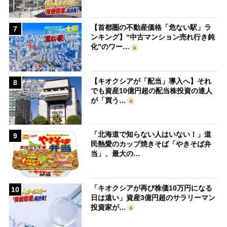
【首都圏の不動産価格「危ない駅」ラ
7
ンキング】“中古マンション売れ行き鈍
化”のワー…
【キオクシアが「配当」導入へ】それ
8
でも資産10億円超の配当株投資の達人
が「買う…
「北海道で知らない人はいない！」道
9
民熱愛のカップ焼きそば「やきそば弁
当」、最大の…
「キオクシアが再び株価10万円になる
10
日は遠い」資産3億円超のサラリーマン
投資家が…