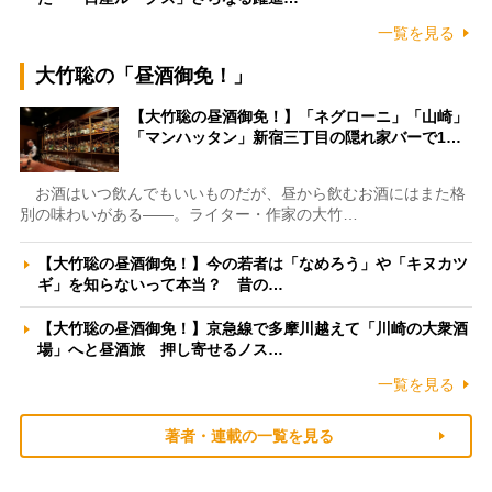
一覧を見る
大竹聡の「昼酒御免！」
【大竹聡の昼酒御免！】「ネグローニ」「山崎」
「マンハッタン」新宿三丁目の隠れ家バーで1…
お酒はいつ飲んでもいいものだが、昼から飲むお酒にはまた格
別の味わいがある――。ライター・作家の大竹…
【大竹聡の昼酒御免！】今の若者は「なめろう」や「キヌカツ
ギ」を知らないって本当？ 昔の…
【大竹聡の昼酒御免！】京急線で多摩川越えて「川崎の大衆酒
場」へと昼酒旅 押し寄せるノス…
一覧を見る
著者・連載の一覧を見る