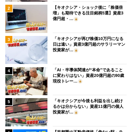
【キオクシア・ショック後に「株価倍
2
増」も期待できる注目銘柄5選】資産3
億円超・…
「キオクシアが再び株価10万円になる
3
日は遠い」資産3億円超のサラリーマン
投資家が…
「AI・半導体関連が“本命”であること
4
に変わりはない」資産20億円超の90歳
現役トレー…
「キオクシアが今後も利益を出し続け
5
るかは分からない」資産11億円の個人
投資家が…
【首都圏の不動産価格「危ない駅」ラ