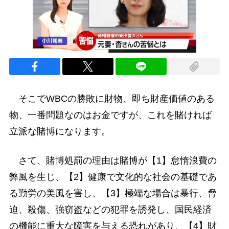
そこでWBCの勝敗に財物、即ち財産価値のある
物、一番問題なのはお金ですが、これを賭ければ
立派な賭博になります。
さて、賭博処罰の理由は賭博が【1】怠惰浪費の
弊風を生じ、【2】健康で文化的な社会の基礎であ
る勤労の美風を害し、【3】極端な場合は暴行、脅
迫、殺傷、強窃盗などの犯罪を誘発し、国民経済
の機能に重大な障害を与える恐れがあり、【4】財