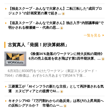
【独走スクープ・みんなで大家さん】二転三転した“成田プロ
ジェクト”の計画変更の裏で起き…
【追及スクープ・みんなで大家さん】独占入手“内部議事録”で
明かされる柳瀬健一・代表の思…
一覧を見る
古賀真人「発掘！好決算銘柄」
《株価34％急落のワークマンに特大反転の期待》
6月の売上低迷を吹き飛ばす第1四半期決算、…
6月3日に8330円をつけたワークマン（東証スタンダード・
7564）の株価は、わずか1カ月あまりで約34％下落…
三菱重工が「AIインフラの新たな主役」として再評価される気
運 エヌビディアとの提携でAI…
キオクシアHD「7万円割れからの急反発」は再びの上昇局面へ
の反転シグナルか？ 市場のムー…