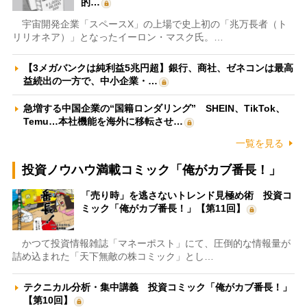
的…
宇宙開発企業「スペースX」の上場で史上初の「兆万長者（ト
リリオネア）」となったイーロン・マスク氏。…
【3メガバンクは純利益5兆円超】銀行、商社、ゼネコンは最高
益続出の一方で、中小企業・…
急増する中国企業の“国籍ロンダリング” SHEIN、TikTok、
Temu…本社機能を海外に移転させ…
一覧を見る
投資ノウハウ満載コミック「俺がカブ番長！」
「売り時」を逃さないトレンド見極め術 投資コ
ミック「俺がカブ番長！」【第11回】
かつて投資情報雑誌「マネーポスト」にて、圧倒的な情報量が
詰め込まれた「天下無敵の株コミック」とし…
テクニカル分析・集中講義 投資コミック「俺がカブ番長！」
【第10回】