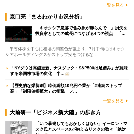
一覧を見る
森口亮「まるわかり市況分析」
「キオクシア急落で含み損が膨らんで…」損失を
投資家としての成長につなげる4つの視点 「…
半導体株を中心に相場の調整色が強まり、7月中旬にはキオク
シアホールディングスがストップ安をつけるな…
「NYダウは高値更新、ナスダック・S&P500は足踏み」が意味
する米国株市場の変化 半…
【歴史的な爆騰劇】時価総額10兆円企業が「2連続ストップ
高」「制限値幅拡大」の衝撃 フ…
一覧を見る
大前研一「ビジネス新大陸」の歩き方
「いつ暴発してもおかしくはない」イーロン・マ
スク氏とスペースXが抱えるリスクの数々「絶対