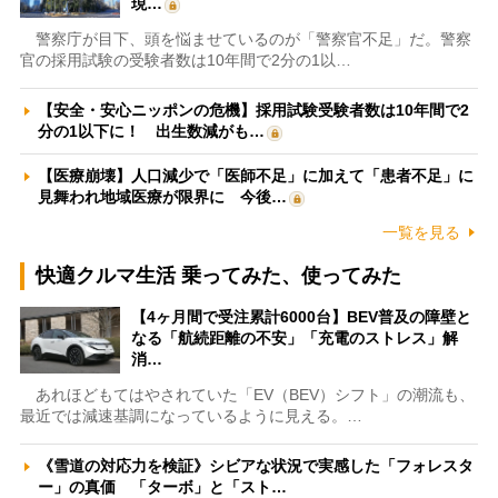
現…
警察庁が目下、頭を悩ませているのが「警察官不足」だ。警察
官の採用試験の受験者数は10年間で2分の1以…
【安全・安心ニッポンの危機】採用試験受験者数は10年間で2
分の1以下に！ 出生数減がも…
【医療崩壊】人口減少で「医師不足」に加えて「患者不足」に
見舞われ地域医療が限界に 今後…
一覧を見る
快適クルマ生活 乗ってみた、使ってみた
【4ヶ月間で受注累計6000台】BEV普及の障壁と
なる「航続距離の不安」「充電のストレス」解
消…
あれほどもてはやされていた「EV（BEV）シフト」の潮流も、
最近では減速基調になっているように見える。…
《雪道の対応力を検証》シビアな状況で実感した「フォレスタ
ー」の真価 「ターボ」と「スト…