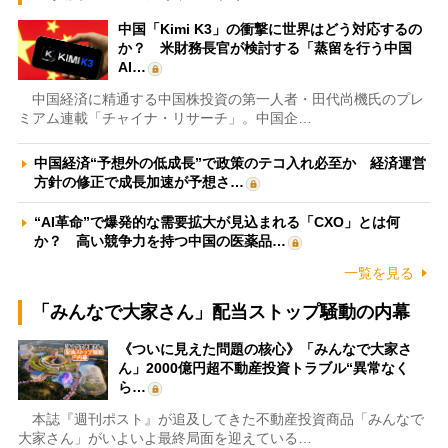
中国「Kimi K3」の衝撃に世界はどう対応するの
か？ 米財務長官が検討する「蒸留を行う中国
AI…
中国経済に精通する中国株投資の第一人者・田代尚機氏のプレ
ミアム連載「チャイナ・リサーチ」。中国企…
中国経済“予想外の低成長”で政策のテコ入れ必至か 経済運営
方針の修正で成長加速が予想さ…
“AI革命”で爆発的な需要拡大が見込まれる「CXO」とは何
か？ 高い競争力を持つ中国の医薬品…
一覧を見る
「みんなで大家さん」配当ストップ騒動の内幕
《ついに見えた問題の核心》「みんなで大家さ
ん」2000億円超不動産投資トラブル“異常なく
ら…
本誌『週刊ポスト』が追及してきた不動産投資商品「みんなで
大家さん」がいよいよ最終局面を迎えている…