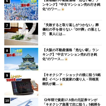
6
ンキング】“中古マンション売れ行き鈍
化”のワー…
「失敗すると取り返しがつかない」葬
7
儀社の手を借りない「DIY葬」の落とし
穴 素人には…
【大阪の不動産価格「危ない駅」ラン
8
キング】“中古マンション売れ行き鈍
化”のワース…
【キオクシア・ショックの後に狙う5銘
9
柄】イベント投資家の億り人・羽根英
樹氏が厳…
《2年弱で資産17.5倍の元証券マンが
10
「キオクシア急落で次に狙う」5銘柄を