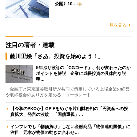
公開》10…
一覧を見る
注目の著者・連載
藤川里絵「さあ、投資を始めよう！」
5年ぶり改訂の「CGコード」、何が変わったのか
ポイントを解説 企業に成長投資の具体的な説
明…
金融庁と東京証券取引所が共同で策定している上場企業の経営
や取締役会のあり方を定める「コーポレート…
【令和のPKOか】GPIFをめぐる片山財務相の「円資産への投
資拡大」発言の波紋 「国債重視」…
インフレでも「物価負け」しない金融商品「物価連動国債」に
注目 元本が物価の動きに合わせ…