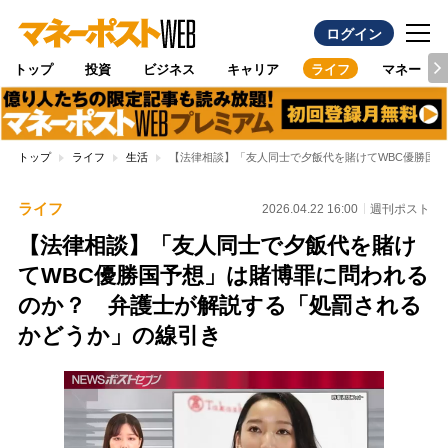
ログイン
トップ
投資
ビジネス
キャリア
ライフ
マネー
トップ
ライフ
生活
【法律相談】「友人同士で夕飯代を賭けてWBC優勝国
ライフ
2026.04.22 16:00
週刊ポスト
【法律相談】「友人同士で夕飯代を賭け
てWBC優勝国予想」は賭博罪に問われる
のか？ 弁護士が解説する「処罰される
かどうか」の線引き