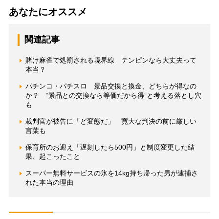
あなたにオススメ
関連記事
賭け麻雀で処罰される境界線 テンピンなら大丈夫って
本当？
パチンコ・パチスロ 景品交換と換金、どちらが得なの
か？ “景品との交換なら等価だから得”と考える落とし穴
も
裁判官が被告に「ど変態だ」 寛大な判決の前に厳しい
言葉も
保育所のお迎え「遅刻したら500円」と制度変更した結
果、起こったこと
スーパー無料サービスの氷を14kg持ち帰った男が逮捕さ
れた本当の理由