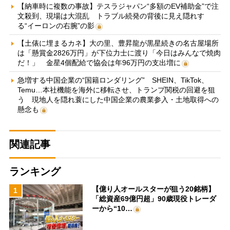
【納車時に複数の事故】テスラジャパン“多額のEV補助金”で注
文殺到、現場は大混乱 トラブル続発の背後に見え隠れす
る“イーロンの右腕”の影
【土俵に埋まるカネ】大の里、豊昇龍が黒星続きの名古屋場所
は「懸賞金2826万円」が下位力士に渡り「今日はみんなで焼肉
だ！」 金星4個配給で協会は年96万円の支出増に
急増する中国企業の“国籍ロンダリング” SHEIN、TikTok、
Temu…本社機能を海外に移転させ、トランプ関税の回避を狙
う 現地人を隠れ蓑にした中国企業の農業参入・土地取得への
懸念も
関連記事
ランキング
【億り人オールスターが狙う20銘柄】
1
「総資産69億円超」90歳現役トレーダ
ーから“10…