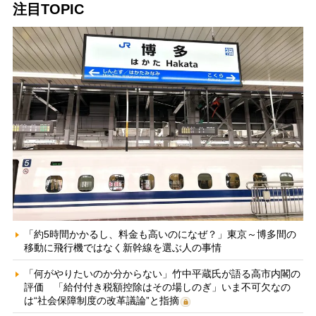
注目TOPIC
「約5時間かかるし、料金も高いのになぜ？」東京～博多間の
移動に飛行機ではなく新幹線を選ぶ人の事情
「何がやりたいのか分からない」竹中平蔵氏が語る高市内閣の
評価 「給付付き税額控除はその場しのぎ」いま不可欠なの
は“社会保障制度の改革議論”と指摘