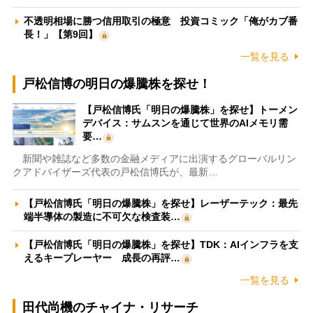
不透明相場に勝つ信用取引の極意 投資コミック「俺がカブ番
長！」【第9回】
一覧を見る
戸松信博の明日の爆騰株を探せ！
【戸松信博氏「明日の爆騰株」を探せ】トーメン
デバイス：サムスンを通じて世界のAIメモリ需
要…
新聞や雑誌など多数の金融メディアに出演するグローバルリン
クアドバイザーズ代表の戸松信博氏が、最新…
【戸松信博氏「明日の爆騰株」を探せ】レーザーテック：最先
端半導体の製造に不可欠な検査装…
【戸松信博氏「明日の爆騰株」を探せ】TDK：AIインフラを支
えるキープレーヤー 成長の再評…
一覧を見る
田代尚機のチャイナ・リサーチ