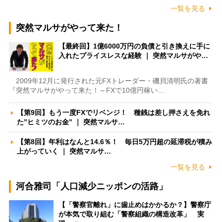
一覧を見る
突然マルサがやって来た！
【最終回】1億6000万円の負債と引き換えに手に
入れたプライスレスな経験 ｜ 突然マルサがや…
2009年12月に発行された元FXトレーダー・磯貝清明氏の著書
『突然マルサがやって来た！～FXで10億円稼い…
【第9回】もう一度FXでリベンジ！ 種銭は差し押さえを免れ
た”ヒミツのお金” ｜ 突然マルサ…
【第8回】年利はなんと14.6％！ 毎日5万円超の延滞税が積み
上がっていく ｜ 突然マルサ…
一覧を見る
河合雅司「人口減少ニッポンの活路」
【「警察官離れ」に歯止めはかかるか？】警察庁
が本気で取り組む「警察組織の構造改革」 実