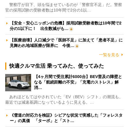
警察庁が目下、頭を悩ませているのが「警察官不足」だ。警察
官の採用試験の受験者数は10年間で2分の1以…
【安全・安心ニッポンの危機】採用試験受験者数は10年間で2
分の1以下に！ 出生数減がも…
【医療崩壊】人口減少で「医師不足」に加えて「患者不足」に
見舞われ地域医療が限界に 今後…
一覧を見る
快適クルマ生活 乗ってみた、使ってみた
【4ヶ月間で受注累計6000台】BEV普及の障壁と
なる「航続距離の不安」「充電のストレス」解
消…
あれほどもてはやされていた「EV（BEV）シフト」の潮流も、
最近では減速基調になっているように見える。…
《雪道の対応力を検証》シビアな状況で実感した「フォレスタ
ー」の真価 「ターボ」と「スト…