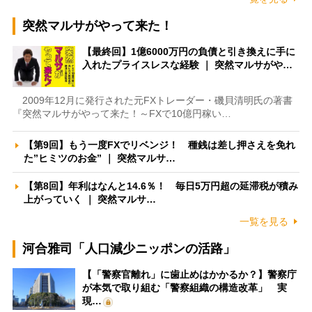
突然マルサがやって来た！
【最終回】1億6000万円の負債と引き換えに手に
入れたプライスレスな経験 ｜ 突然マルサがや…
2009年12月に発行された元FXトレーダー・磯貝清明氏の著書
『突然マルサがやって来た！～FXで10億円稼い…
【第9回】もう一度FXでリベンジ！ 種銭は差し押さえを免れ
た”ヒミツのお金” ｜ 突然マルサ…
【第8回】年利はなんと14.6％！ 毎日5万円超の延滞税が積み
上がっていく ｜ 突然マルサ…
一覧を見る
河合雅司「人口減少ニッポンの活路」
【「警察官離れ」に歯止めはかかるか？】警察庁
が本気で取り組む「警察組織の構造改革」 実
現…