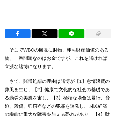
そこでWBCの勝敗に財物、即ち財産価値のある
物、一番問題なのはお金ですが、これを賭ければ
立派な賭博になります。
さて、賭博処罰の理由は賭博が【1】怠惰浪費の
弊風を生じ、【2】健康で文化的な社会の基礎であ
る勤労の美風を害し、【3】極端な場合は暴行、脅
迫、殺傷、強窃盗などの犯罪を誘発し、国民経済
の機能に重大な障害を与える恐れがあり、【4】財