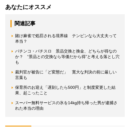
あなたにオススメ
関連記事
賭け麻雀で処罰される境界線 テンピンなら大丈夫って
本当？
パチンコ・パチスロ 景品交換と換金、どちらが得なの
か？ “景品との交換なら等価だから得”と考える落とし穴
も
裁判官が被告に「ど変態だ」 寛大な判決の前に厳しい
言葉も
保育所のお迎え「遅刻したら500円」と制度変更した結
果、起こったこと
スーパー無料サービスの氷を14kg持ち帰った男が逮捕さ
れた本当の理由