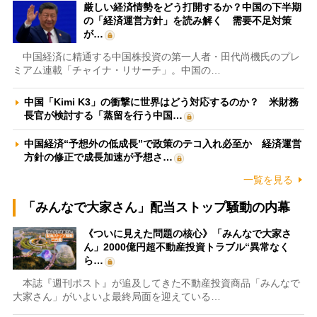
厳しい経済情勢をどう打開するか？中国の下半期
の「経済運営方針」を読み解く 需要不足対策
が…
中国経済に精通する中国株投資の第一人者・田代尚機氏のプレ
ミアム連載「チャイナ・リサーチ」。中国の…
中国「Kimi K3」の衝撃に世界はどう対応するのか？ 米財務
長官が検討する「蒸留を行う中国…
中国経済“予想外の低成長”で政策のテコ入れ必至か 経済運営
方針の修正で成長加速が予想さ…
一覧を見る
「みんなで大家さん」配当ストップ騒動の内幕
《ついに見えた問題の核心》「みんなで大家さ
ん」2000億円超不動産投資トラブル“異常なく
ら…
本誌『週刊ポスト』が追及してきた不動産投資商品「みんなで
大家さん」がいよいよ最終局面を迎えている…