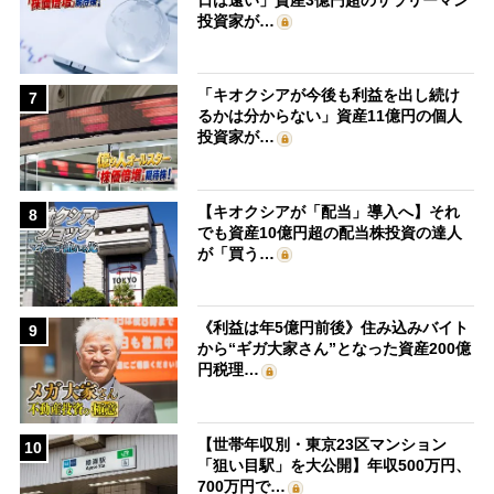
投資家が…
「キオクシアが今後も利益を出し続け
7
るかは分からない」資産11億円の個人
投資家が…
【キオクシアが「配当」導入へ】それ
8
でも資産10億円超の配当株投資の達人
が「買う…
《利益は年5億円前後》住み込みバイト
9
から“ギガ大家さん”となった資産200億
円税理…
【世帯年収別・東京23区マンション
10
「狙い目駅」を大公開】年収500万円、
700万円で…