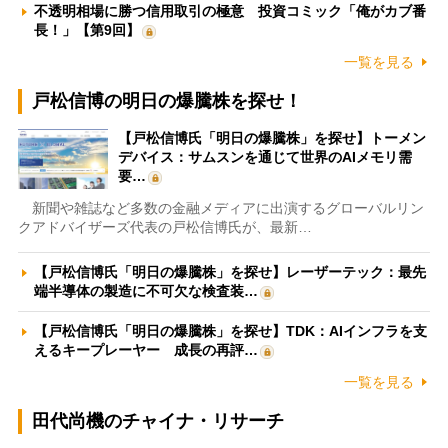
不透明相場に勝つ信用取引の極意 投資コミック「俺がカブ番
長！」【第9回】
一覧を見る
戸松信博の明日の爆騰株を探せ！
【戸松信博氏「明日の爆騰株」を探せ】トーメン
デバイス：サムスンを通じて世界のAIメモリ需
要…
新聞や雑誌など多数の金融メディアに出演するグローバルリン
クアドバイザーズ代表の戸松信博氏が、最新…
【戸松信博氏「明日の爆騰株」を探せ】レーザーテック：最先
端半導体の製造に不可欠な検査装…
【戸松信博氏「明日の爆騰株」を探せ】TDK：AIインフラを支
えるキープレーヤー 成長の再評…
一覧を見る
田代尚機のチャイナ・リサーチ