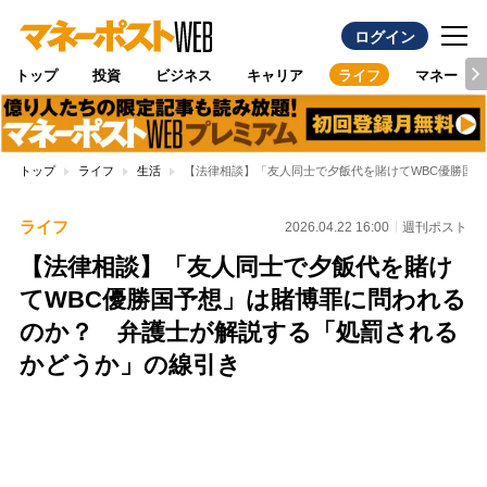
ログイン
トップ
投資
ビジネス
キャリア
ライフ
マネー
トップ
ライフ
生活
【法律相談】「友人同士で夕飯代を賭けてWBC優勝国
ライフ
2026.04.22 16:00
週刊ポスト
【法律相談】「友人同士で夕飯代を賭け
てWBC優勝国予想」は賭博罪に問われる
のか？ 弁護士が解説する「処罰される
かどうか」の線引き
Loaded
:
100.00%
/
Unmute