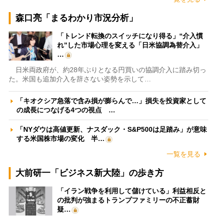
森口亮「まるわかり市況分析」
「トレンド転換のスイッチになり得る」“介入慣
れ”した市場心理を変える「日米協調為替介入」
…
日米両政府が、約28年ぶりとなる円買いの協調介入に踏み切っ
た。米国も追加介入を辞さない姿勢を示して…
「キオクシア急落で含み損が膨らんで…」損失を投資家として
の成長につなげる4つの視点 …
「NYダウは高値更新、ナスダック・S&P500は足踏み」が意味
する米国株市場の変化 半…
一覧を見る
大前研一「ビジネス新大陸」の歩き方
「イラン戦争を利用して儲けている」利益相反と
の批判が強まるトランプファミリーの不正蓄財
疑…