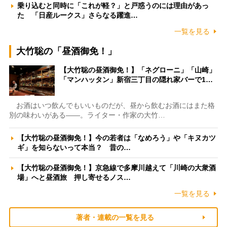
乗り込むと同時に「これが軽？」と戸惑うのには理由があっ
た 「日産ルークス」さらなる躍進…
一覧を見る
大竹聡の「昼酒御免！」
【大竹聡の昼酒御免！】「ネグローニ」「山崎」
「マンハッタン」新宿三丁目の隠れ家バーで1…
お酒はいつ飲んでもいいものだが、昼から飲むお酒にはまた格
別の味わいがある――。ライター・作家の大竹…
【大竹聡の昼酒御免！】今の若者は「なめろう」や「キヌカツ
ギ」を知らないって本当？ 昔の…
【大竹聡の昼酒御免！】京急線で多摩川越えて「川崎の大衆酒
場」へと昼酒旅 押し寄せるノス…
一覧を見る
著者・連載の一覧を見る