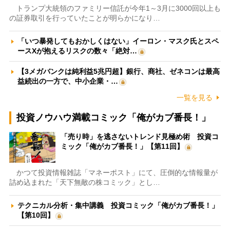
トランプ大統領のファミリー信託が今年1～3月に3000回以上も
の証券取引を行っていたことが明らかになり…
「いつ暴発してもおかしくはない」イーロン・マスク氏とスペ
ースXが抱えるリスクの数々「絶対…
【3メガバンクは純利益5兆円超】銀行、商社、ゼネコンは最高
益続出の一方で、中小企業・…
一覧を見る
投資ノウハウ満載コミック「俺がカブ番長！」
「売り時」を逃さないトレンド見極め術 投資コ
ミック「俺がカブ番長！」【第11回】
かつて投資情報雑誌「マネーポスト」にて、圧倒的な情報量が
詰め込まれた「天下無敵の株コミック」とし…
テクニカル分析・集中講義 投資コミック「俺がカブ番長！」
【第10回】