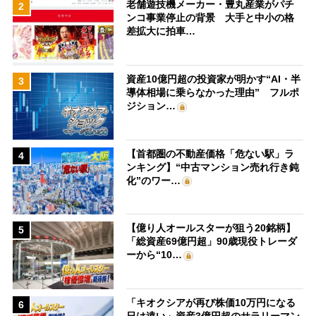
老舗遊技機メーカー・豊丸産業がパチ
2
ンコ事業停止の背景 大手と中小の格
差拡大に拍車…
資産10億円超の投資家が明かす“AI・半
3
導体相場に乗らなかった理由” フルポ
ジション…
【首都圏の不動産価格「危ない駅」ラ
4
ンキング】“中古マンション売れ行き鈍
化”のワー…
【億り人オールスターが狙う20銘柄】
5
「総資産69億円超」90歳現役トレーダ
ーから“10…
「キオクシアが再び株価10万円になる
6
日は遠い」資産3億円超のサラリーマン