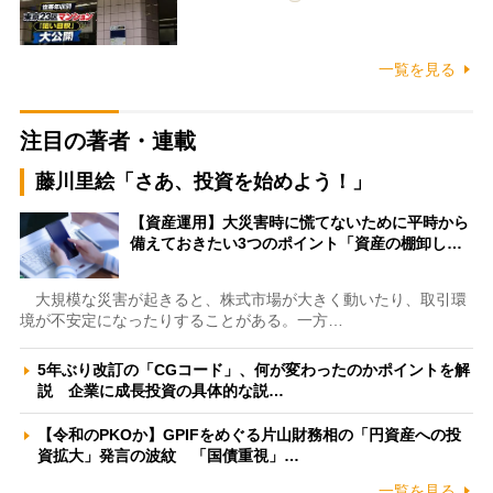
一覧を見る
注目の著者・連載
藤川里絵「さあ、投資を始めよう！」
【資産運用】大災害時に慌てないために平時から
備えておきたい3つのポイント「資産の棚卸し…
大規模な災害が起きると、株式市場が大きく動いたり、取引環
境が不安定になったりすることがある。一方…
5年ぶり改訂の「CGコード」、何が変わったのかポイントを解
説 企業に成長投資の具体的な説…
【令和のPKOか】GPIFをめぐる片山財務相の「円資産への投
資拡大」発言の波紋 「国債重視」…
一覧を見る