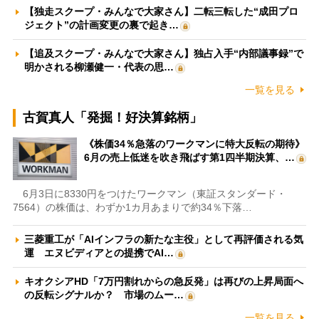
【独走スクープ・みんなで大家さん】二転三転した“成田プロ
ジェクト”の計画変更の裏で起き…
【追及スクープ・みんなで大家さん】独占入手“内部議事録”で
明かされる柳瀬健一・代表の思…
一覧を見る
古賀真人「発掘！好決算銘柄」
《株価34％急落のワークマンに特大反転の期待》
6月の売上低迷を吹き飛ばす第1四半期決算、…
6月3日に8330円をつけたワークマン（東証スタンダード・
7564）の株価は、わずか1カ月あまりで約34％下落…
三菱重工が「AIインフラの新たな主役」として再評価される気
運 エヌビディアとの提携でAI…
キオクシアHD「7万円割れからの急反発」は再びの上昇局面へ
の反転シグナルか？ 市場のムー…
一覧を見る