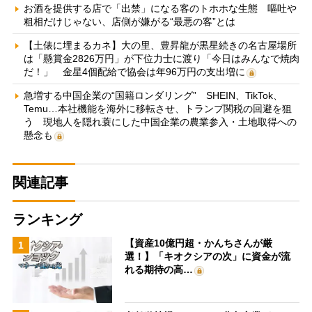
お酒を提供する店で「出禁」になる客のトホホな生態 嘔吐や
粗相だけじゃない、店側が嫌がる“最悪の客”とは
【土俵に埋まるカネ】大の里、豊昇龍が黒星続きの名古屋場所
は「懸賞金2826万円」が下位力士に渡り「今日はみんなで焼肉
だ！」 金星4個配給で協会は年96万円の支出増に
急増する中国企業の“国籍ロンダリング” SHEIN、TikTok、
Temu…本社機能を海外に移転させ、トランプ関税の回避を狙
う 現地人を隠れ蓑にした中国企業の農業参入・土地取得への
懸念も
関連記事
ランキング
【資産10億円超・かんちさんが厳
1
選！】「キオクシアの次」に資金が流
れる期待の高…