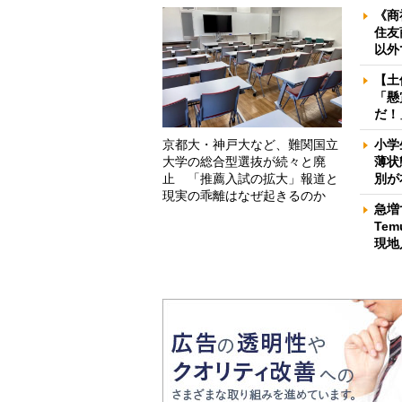
《商
住友
以外
【土
「懸
だ！
京都大・神戸大など、難関国立
小学
大学の総合型選抜が続々と廃
薄状
止 「推薦入試の拡大」報道と
別が
現実の乖離はなぜ起きるのか
急増
Te
現地