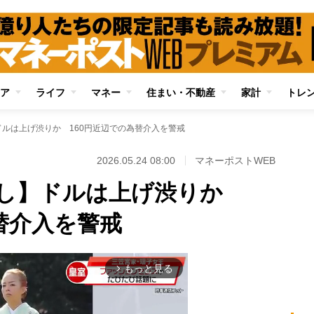
ア
ライフ
マネー
住まい・不動産
家計
トレ
ルは上げ渋りか 160円近辺での為替介入を警戒
2026.05.24 08:00
マネーポストWEB
通し】ドルは上げ渋りか
替介入を警戒
もっと見る
arrow_forward_ios