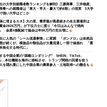
社の大学別就職者数ランキングを解剖》三菱商事、三井物産、
商事への就職者は「東大・早大・慶大で約6割」の現実 3大学
で強い大学はどこか
俵に埋まるカネ】大の里、豊昇龍が黒星続きの名古屋場所は
賞金2826万円」が下位力士に渡り「今日はみんなで焼肉
」 金星4個配給で協会は年96万円の支出増に
生に人気の「シール流通事情」に変調 「ボンドロ」は依然品
態が続くが、模倣品や類似品が大量流通し一部で値崩れ 「選
本格化する時代に」
する中国企業の“国籍ロンダリング” SHEIN、TikTok、
mu…本社機能を海外に移転させ、トランプ関税の回避を狙う
人を隠れ蓑にした中国企業の農業参入・土地取得への懸念も