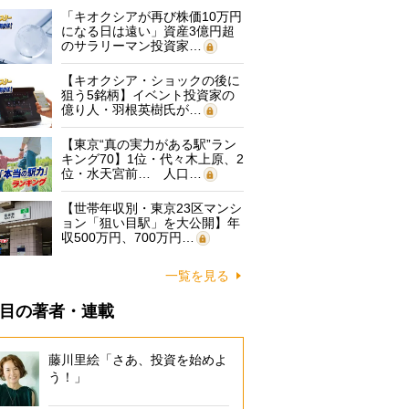
「キオクシアが再び株価10万円
になる日は遠い」資産3億円超
のサラリーマン投資家…
【キオクシア・ショックの後に
狙う5銘柄】イベント投資家の
億り人・羽根英樹氏が…
【東京“真の実力がある駅”ラン
キング70】1位・代々木上原、2
位・水天宮前… 人口…
【世帯年収別・東京23区マンシ
ョン「狙い目駅」を大公開】年
収500万円、700万円…
一覧を見る
目の著者・連載
藤川里絵「さあ、投資を始めよ
う！」