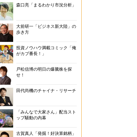
森口亮「まるわかり市況分析」
大前研一「ビジネス新大陸」の
歩き方
投資ノウハウ満載コミック「俺
がカブ番長！」
戸松信博の明日の爆騰株を探
せ！
田代尚機のチャイナ・リサーチ
「みんなで大家さん」配当スト
ップ騒動の内幕
古賀真人「発掘！好決算銘柄」