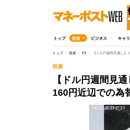
トップ
投資
ビジネス
キャリ
トップ
投資
FX
【ドル円週間見通し】ド
投資
【ドル円週間見
160円近辺での為