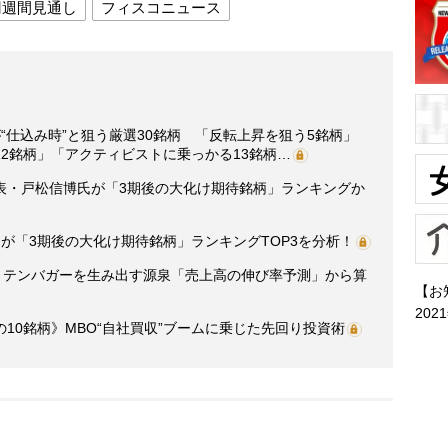
円週間見通し
フィスコニュース
“仕込み時”と狙う厳選30銘柄 「反転上昇を狙う5銘柄」
2銘柄」「アクティビストに乗っかる13銘柄…
表・戸松信博氏が「3期後の大化け期待銘柄」ランキングか
が「3期後の大化け期待銘柄」ランキングTOP3を分析！
0】テンバガーを生み出す源泉「売上高の伸び率予測」から算
【お
202
10銘柄》MBO“自社買収”ブームに乗じた先回り投資術