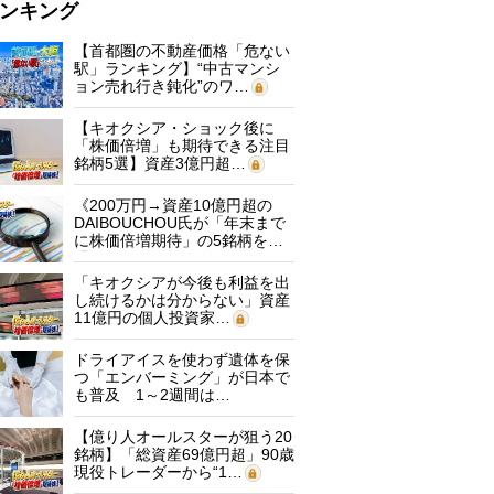
ンキング
【首都圏の不動産価格「危ない
駅」ランキング】“中古マンシ
ョン売れ行き鈍化”のワ…
【キオクシア・ショック後に
「株価倍増」も期待できる注目
銘柄5選】資産3億円超…
《200万円→資産10億円超の
DAIBOUCHOU氏が「年末まで
に株価倍増期待」の5銘柄を…
「キオクシアが今後も利益を出
し続けるかは分からない」資産
11億円の個人投資家…
ドライアイスを使わず遺体を保
つ「エンバーミング」が日本で
も普及 1～2週間は…
【億り人オールスターが狙う20
銘柄】「総資産69億円超」90歳
現役トレーダーから“1…