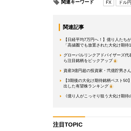
関連キーワード
FX
ドル
関連記事
【日経平均7万円へ！】億り人たちが
「高値圏でも放置された大化け期待1
グローバルリンクアドバイザーズ代
ら注目銘柄をピックアップ
資産3億円超の投資家・弐億貯男さん
【3期後の大化け期待銘柄ベスト5
出した有望株ランキング
《億り人がこっそり狙う大化け期待の
注目TOPIC