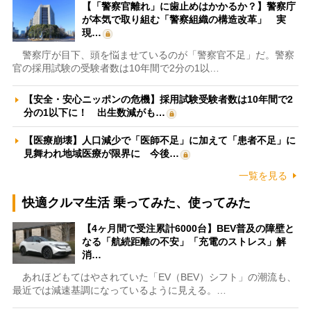
【「警察官離れ」に歯止めはかかるか？】警察庁
が本気で取り組む「警察組織の構造改革」 実
現…
警察庁が目下、頭を悩ませているのが「警察官不足」だ。警察
官の採用試験の受験者数は10年間で2分の1以…
【安全・安心ニッポンの危機】採用試験受験者数は10年間で2
分の1以下に！ 出生数減がも…
【医療崩壊】人口減少で「医師不足」に加えて「患者不足」に
見舞われ地域医療が限界に 今後…
一覧を見る
快適クルマ生活 乗ってみた、使ってみた
【4ヶ月間で受注累計6000台】BEV普及の障壁と
なる「航続距離の不安」「充電のストレス」解
消…
あれほどもてはやされていた「EV（BEV）シフト」の潮流も、
最近では減速基調になっているように見える。…