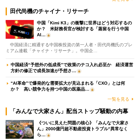
田代尚機のチャイナ・リサーチ
中国「Kimi K3」の衝撃に世界はどう対応するの
か？ 米財務長官が検討する「蒸留を行う中国
AI…
中国経済に精通する中国株投資の第一人者・田代尚機氏のプレ
ミアム連載「チャイナ・リサーチ」。中国企…
中国経済“予想外の低成長”で政策のテコ入れ必至か 経済運営
方針の修正で成長加速が予想さ…
“AI革命”で爆発的な需要拡大が見込まれる「CXO」とは何
か？ 高い競争力を持つ中国の医薬品…
一覧を見る
「みんなで大家さん」配当ストップ騒動の内幕
《ついに見えた問題の核心》「みんなで大家さ
ん」2000億円超不動産投資トラブル“異常なく
ら…