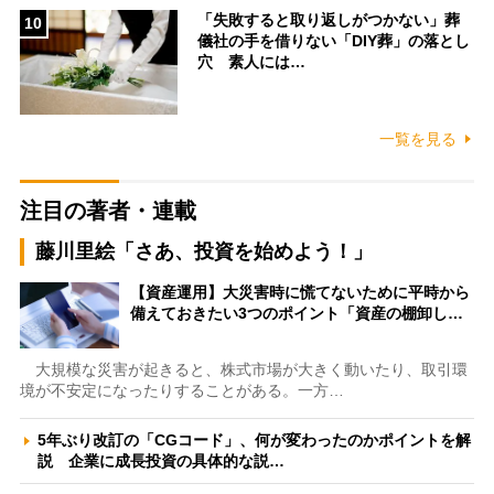
「失敗すると取り返しがつかない」葬
10
儀社の手を借りない「DIY葬」の落とし
穴 素人には…
一覧を見る
注目の著者・連載
藤川里絵「さあ、投資を始めよう！」
【資産運用】大災害時に慌てないために平時から
備えておきたい3つのポイント「資産の棚卸し…
大規模な災害が起きると、株式市場が大きく動いたり、取引環
境が不安定になったりすることがある。一方…
5年ぶり改訂の「CGコード」、何が変わったのかポイントを解
説 企業に成長投資の具体的な説…