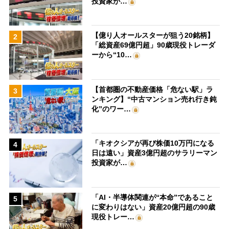
投資家が…
【億り人オールスターが狙う20銘柄】
2
「総資産69億円超」90歳現役トレーダ
ーから“10…
【首都圏の不動産価格「危ない駅」ラ
3
ンキング】“中古マンション売れ行き鈍
化”のワー…
「キオクシアが再び株価10万円になる
4
日は遠い」資産3億円超のサラリーマン
投資家が…
「AI・半導体関連が“本命”であること
5
に変わりはない」資産20億円超の90歳
現役トレー…