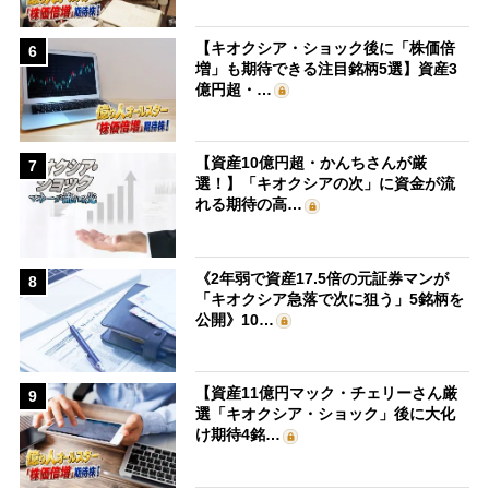
【キオクシア・ショック後に「株価倍
6
増」も期待できる注目銘柄5選】資産3
億円超・…
【資産10億円超・かんちさんが厳
7
選！】「キオクシアの次」に資金が流
れる期待の高…
《2年弱で資産17.5倍の元証券マンが
8
「キオクシア急落で次に狙う」5銘柄を
公開》10…
【資産11億円マック・チェリーさん厳
9
選「キオクシア・ショック」後に大化
け期待4銘…