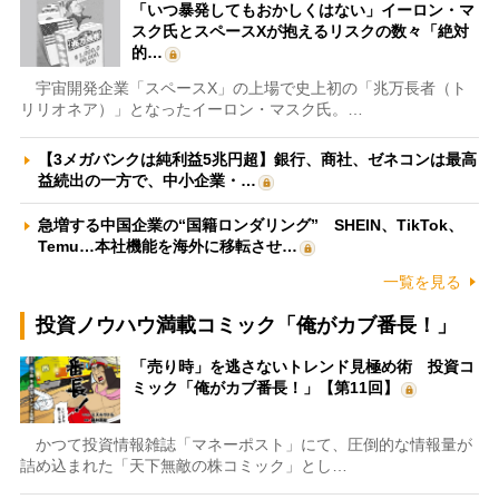
「いつ暴発してもおかしくはない」イーロン・マ
スク氏とスペースXが抱えるリスクの数々「絶対
的…
宇宙開発企業「スペースX」の上場で史上初の「兆万長者（ト
リリオネア）」となったイーロン・マスク氏。…
【3メガバンクは純利益5兆円超】銀行、商社、ゼネコンは最高
益続出の一方で、中小企業・…
急増する中国企業の“国籍ロンダリング” SHEIN、TikTok、
Temu…本社機能を海外に移転させ…
一覧を見る
投資ノウハウ満載コミック「俺がカブ番長！」
「売り時」を逃さないトレンド見極め術 投資コ
ミック「俺がカブ番長！」【第11回】
かつて投資情報雑誌「マネーポスト」にて、圧倒的な情報量が
詰め込まれた「天下無敵の株コミック」とし…