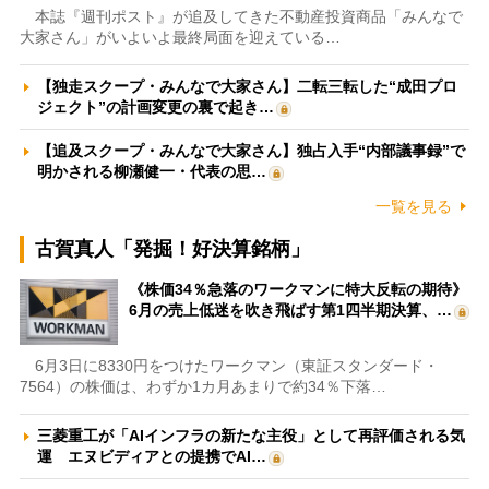
本誌『週刊ポスト』が追及してきた不動産投資商品「みんなで
大家さん」がいよいよ最終局面を迎えている…
【独走スクープ・みんなで大家さん】二転三転した“成田プロ
ジェクト”の計画変更の裏で起き…
【追及スクープ・みんなで大家さん】独占入手“内部議事録”で
明かされる柳瀬健一・代表の思…
一覧を見る
古賀真人「発掘！好決算銘柄」
《株価34％急落のワークマンに特大反転の期待》
6月の売上低迷を吹き飛ばす第1四半期決算、…
6月3日に8330円をつけたワークマン（東証スタンダード・
7564）の株価は、わずか1カ月あまりで約34％下落…
三菱重工が「AIインフラの新たな主役」として再評価される気
運 エヌビディアとの提携でAI…