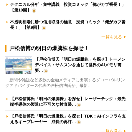
テクニカル分析・集中講義 投資コミック「俺がカブ番長！」
【第10回】
不透明相場に勝つ信用取引の極意 投資コミック「俺がカブ番
長！」【第9回】
一覧を見る
戸松信博の明日の爆騰株を探せ！
【戸松信博氏「明日の爆騰株」を探せ】トーメン
デバイス：サムスンを通じて世界のAIメモリ需
要…
新聞や雑誌など多数の金融メディアに出演するグローバルリン
クアドバイザーズ代表の戸松信博氏が、最新…
【戸松信博氏「明日の爆騰株」を探せ】レーザーテック：最先
端半導体の製造に不可欠な検査装…
【戸松信博氏「明日の爆騰株」を探せ】TDK：AIインフラを支
えるキープレーヤー 成長の再評…
一覧を見る