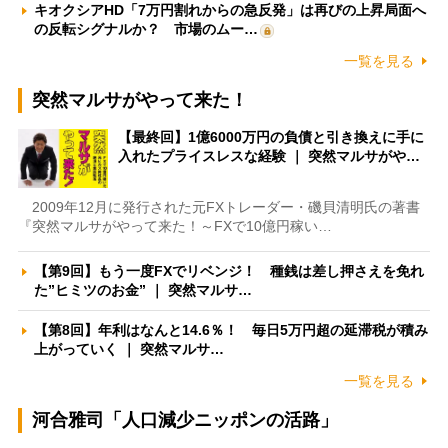
キオクシアHD「7万円割れからの急反発」は再びの上昇局面へ
の反転シグナルか？ 市場のムー…
一覧を見る
突然マルサがやって来た！
【最終回】1億6000万円の負債と引き換えに手に
入れたプライスレスな経験 ｜ 突然マルサがや…
2009年12月に発行された元FXトレーダー・磯貝清明氏の著書
『突然マルサがやって来た！～FXで10億円稼い…
【第9回】もう一度FXでリベンジ！ 種銭は差し押さえを免れ
た”ヒミツのお金” ｜ 突然マルサ…
【第8回】年利はなんと14.6％！ 毎日5万円超の延滞税が積み
上がっていく ｜ 突然マルサ…
一覧を見る
河合雅司「人口減少ニッポンの活路」