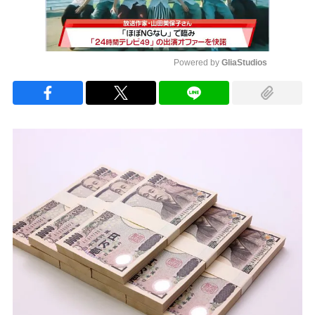
Powered by 
GliaStudios
Mute