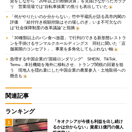
資をしながら「20年以上の粉飾決算」を見抜けなかったカラク
リ 営業現場では“自転車操業”の焦りも表出していた
「何がやりたいのか分からない」竹中平蔵氏が語る高市内閣の
評価 「給付付き税額控除はその場しのぎ」いま不可欠なの
は“社会保障制度の改革議論”と指摘
「30種類以上のパン食べ放題」で行列のできる新形態レストラ
ンを手掛けるサンマルクホールディングス 同社に聞いた「店
舗展開のコンセプト」、事業を多角化してもぶれない軸
急増する中国企業の“国籍ロンダリング” SHEIN、TikTok、
Temu…本社機能を海外に移転させ、トランプ関税の回避を狙
う 現地人を隠れ蓑にした中国企業の農業参入・土地取得への
懸念も
関連記事
ランキング
「キオクシアが今後も利益を出し続け
1
るかは分からない」資産11億円の個人