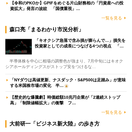
【令和のPKOか】GPIFをめぐる片山財務相の「円資産への投
資拡大」発言の波紋 「国債重視」…
一覧を見る
森口亮「まるわかり市況分析」
「キオクシア急落で含み損が膨らんで…」損失を
投資家としての成長につなげる4つの視点 「…
半導体株を中心に相場の調整色が強まり、7月中旬にはキオク
シアホールディングスがストップ安をつけるな…
「NYダウは高値更新、ナスダック・S&P500は足踏み」が意味
する米国株市場の変化 半…
【歴史的な爆騰劇】時価総額10兆円企業が「2連続ストップ
高」「制限値幅拡大」の衝撃 フ…
一覧を見る
大前研一「ビジネス新大陸」の歩き方