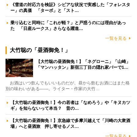
《雪道の対応力を検証》シビアな状況で実感した「フォレスタ
ー」の真価 「ターボ」と「スト…
乗り込むと同時に「これが軽？」と戸惑うのには理由があっ
た 「日産ルークス」さらなる躍進…
一覧を見る
大竹聡の「昼酒御免！」
【大竹聡の昼酒御免！】「ネグローニ」「山崎」
「マンハッタン」新宿三丁目の隠れ家バーで1…
お酒はいつ飲んでもいいものだが、昼から飲むお酒にはまた格
別の味わいがある――。ライター・作家の大竹…
【大竹聡の昼酒御免！】今の若者は「なめろう」や「キヌカツ
ギ」を知らないって本当？ 昔の…
【大竹聡の昼酒御免！】京急線で多摩川越えて「川崎の大衆酒
場」へと昼酒旅 押し寄せるノス…
一覧を見る