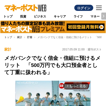
ログイン
トップ
投資
ビジネス
キャリア
ライフ
マネー
トップ
家計
貯蓄
メガバンクでなく信金・信組に預けるメリット 「500万
家計
2017.05.09 11:00
週刊ポスト
メガバンクでなく信金・信組に預けるメ
リット 「500万円でも大口預金者とし
て丁重に扱われる」
もっと見る
arrow_forward_ios