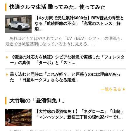
快適クルマ生活 乗ってみた、使ってみた
【4ヶ月間で受注累計6000台】BEV普及の障壁と
なる「航続距離の不安」「充電のストレス」解
消…
あれほどもてはやされていた「EV（BEV）シフト」の潮流も、
最近では減速基調になっているように見える。…
《雪道の対応力を検証》シビアな状況で実感した「フォレスタ
ー」の真価 「ターボ」と「スト…
乗り込むと同時に「これが軽？」と戸惑うのには理由があっ
た 「日産ルークス」さらなる躍進…
一覧を見る
大竹聡の「昼酒御免！」
【大竹聡の昼酒御免！】「ネグローニ」「山崎」
「マンハッタン」新宿三丁目の隠れ家バーで1…