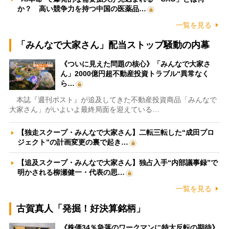
か？ 高い競争力を持つ中国の医薬品…
一覧を見る
「みんなで大家さん」配当ストップ騒動の内幕
《ついに見えた問題の核心》「みんなで大家さ
ん」2000億円超不動産投資トラブル“異常なく
ら…
本誌『週刊ポスト』が追及してきた不動産投資商品「みんなで
大家さん」がいよいよ最終局面を迎えている…
【独走スクープ・みんなで大家さん】二転三転した“成田プロ
ジェクト”の計画変更の裏で起き…
【追及スクープ・みんなで大家さん】独占入手“内部議事録”で
明かされる柳瀬健一・代表の思…
一覧を見る
古賀真人「発掘！好決算銘柄」
《株価34％急落のワークマンに特大反転の期待》