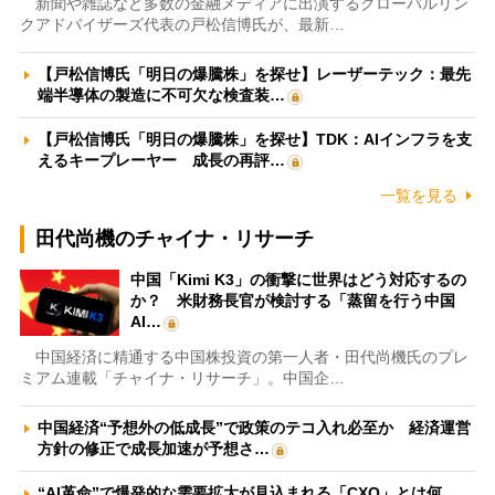
新聞や雑誌など多数の金融メディアに出演するグローバルリン
クアドバイザーズ代表の戸松信博氏が、最新…
【戸松信博氏「明日の爆騰株」を探せ】レーザーテック：最先
端半導体の製造に不可欠な検査装…
【戸松信博氏「明日の爆騰株」を探せ】TDK：AIインフラを支
えるキープレーヤー 成長の再評…
一覧を見る
田代尚機のチャイナ・リサーチ
中国「Kimi K3」の衝撃に世界はどう対応するの
か？ 米財務長官が検討する「蒸留を行う中国
AI…
中国経済に精通する中国株投資の第一人者・田代尚機氏のプレ
ミアム連載「チャイナ・リサーチ」。中国企…
中国経済“予想外の低成長”で政策のテコ入れ必至か 経済運営
方針の修正で成長加速が予想さ…
“AI革命”で爆発的な需要拡大が見込まれる「CXO」とは何