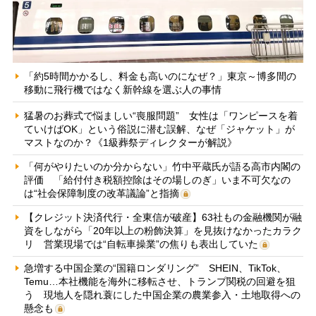
「約5時間かかるし、料金も高いのになぜ？」東京～博多間の
移動に飛行機ではなく新幹線を選ぶ人の事情
猛暑のお葬式で悩ましい“喪服問題” 女性は「ワンピースを着
ていけばOK」という俗説に潜む誤解、なぜ「ジャケット」が
マストなのか？《1級葬祭ディレクターが解説》
「何がやりたいのか分からない」竹中平蔵氏が語る高市内閣の
評価 「給付付き税額控除はその場しのぎ」いま不可欠なの
は“社会保障制度の改革議論”と指摘
【クレジット決済代行・全東信が破産】63社もの金融機関が融
資をしながら「20年以上の粉飾決算」を見抜けなかったカラク
リ 営業現場では“自転車操業”の焦りも表出していた
急増する中国企業の“国籍ロンダリング” SHEIN、TikTok、
Temu…本社機能を海外に移転させ、トランプ関税の回避を狙
う 現地人を隠れ蓑にした中国企業の農業参入・土地取得への
懸念も