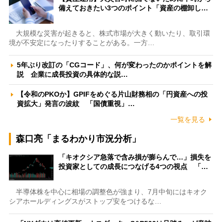
備えておきたい3つのポイント「資産の棚卸し…
大規模な災害が起きると、株式市場が大きく動いたり、取引環
境が不安定になったりすることがある。一方…
5年ぶり改訂の「CGコード」、何が変わったのかポイントを解
説 企業に成長投資の具体的な説…
【令和のPKOか】GPIFをめぐる片山財務相の「円資産への投
資拡大」発言の波紋 「国債重視」…
一覧を見る
森口亮「まるわかり市況分析」
「キオクシア急落で含み損が膨らんで…」損失を
投資家としての成長につなげる4つの視点 「…
半導体株を中心に相場の調整色が強まり、7月中旬にはキオク
シアホールディングスがストップ安をつけるな…