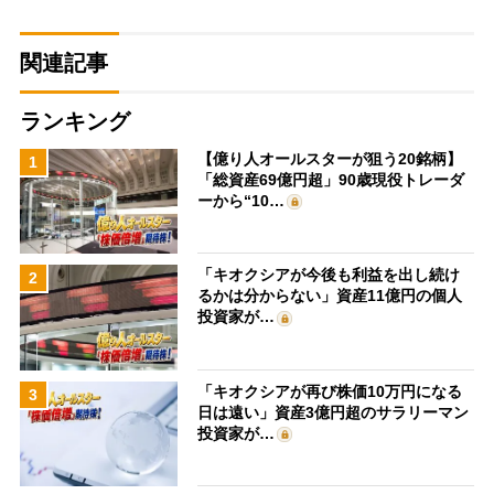
関連記事
ランキング
【億り人オールスターが狙う20銘柄】
1
「総資産69億円超」90歳現役トレーダ
ーから“10…
「キオクシアが今後も利益を出し続け
2
るかは分からない」資産11億円の個人
投資家が…
「キオクシアが再び株価10万円になる
3
日は遠い」資産3億円超のサラリーマン
投資家が…