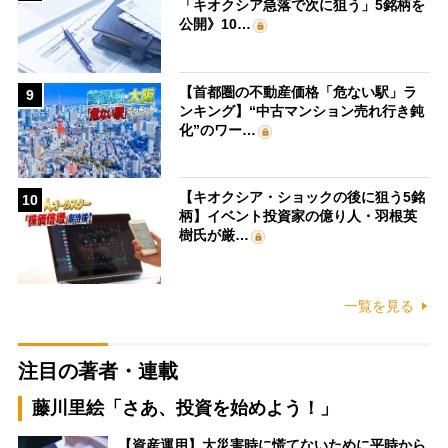
「キオクシア急落で次に狙う」5銘柄を
公開》10…
【首都圏の不動産価格「危ない駅」ラ
9
ンキング】“中古マンション売れ行き鈍
化”のワー…
【キオクシア・ショックの後に狙う5銘
10
柄】イベント投資家の億り人・羽根英
樹氏が厳…
一覧を見る
注目の著者・連載
藤川里絵「さあ、投資を始めよう！」
【資産運用】大災害時に慌てないために平時から