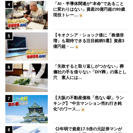
「AI・半導体関連が“本命”であること
4
に変わりはない」資産20億円超の90歳
現役トレー…
【キオクシア・ショック後に「株価倍
5
増」も期待できる注目銘柄5選】資産3
億円超・…
「失敗すると取り返しがつかない」葬
6
儀社の手を借りない「DIY葬」の落とし
穴 素人には…
【大阪の不動産価格「危ない駅」ラン
7
キング】“中古マンション売れ行き鈍
化”のワース…
《2年弱で資産17.5倍の元証券マンが
8