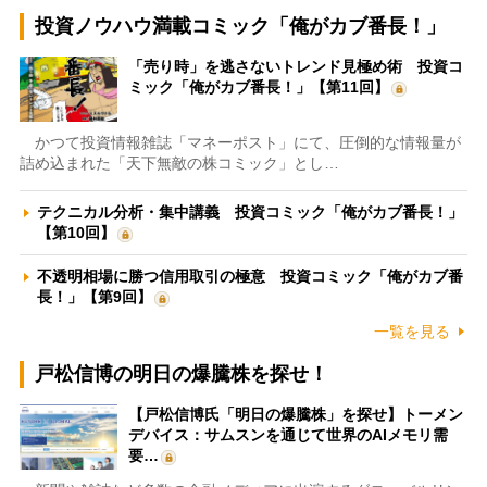
投資ノウハウ満載コミック「俺がカブ番長！」
「売り時」を逃さないトレンド見極め術 投資コ
ミック「俺がカブ番長！」【第11回】
かつて投資情報雑誌「マネーポスト」にて、圧倒的な情報量が
詰め込まれた「天下無敵の株コミック」とし…
テクニカル分析・集中講義 投資コミック「俺がカブ番長！」
【第10回】
不透明相場に勝つ信用取引の極意 投資コミック「俺がカブ番
長！」【第9回】
一覧を見る
戸松信博の明日の爆騰株を探せ！
【戸松信博氏「明日の爆騰株」を探せ】トーメン
デバイス：サムスンを通じて世界のAIメモリ需
要…