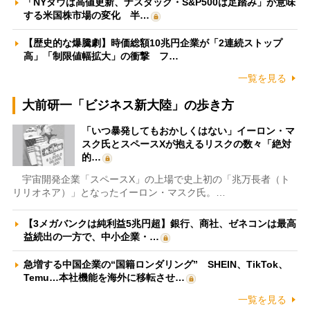
「NYダウは高値更新、ナスダック・S&P500は足踏み」が意味
する米国株市場の変化 半…
【歴史的な爆騰劇】時価総額10兆円企業が「2連続ストップ
高」「制限値幅拡大」の衝撃 フ…
一覧を見る
大前研一「ビジネス新大陸」の歩き方
「いつ暴発してもおかしくはない」イーロン・マ
スク氏とスペースXが抱えるリスクの数々「絶対
的…
宇宙開発企業「スペースX」の上場で史上初の「兆万長者（ト
リリオネア）」となったイーロン・マスク氏。…
【3メガバンクは純利益5兆円超】銀行、商社、ゼネコンは最高
益続出の一方で、中小企業・…
急増する中国企業の“国籍ロンダリング” SHEIN、TikTok、
Temu…本社機能を海外に移転させ…
一覧を見る