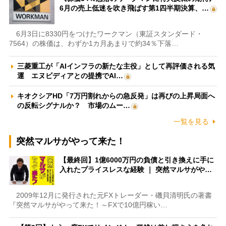
6月の売上低迷を吹き飛ばす第1四半期決算、…
6月3日に8330円をつけたワークマン（東証スタンダード・
7564）の株価は、わずか1カ月あまりで約34％下落…
三菱重工が「AIインフラの新たな主役」として再評価される気
運 エヌビディアとの提携でAI…
キオクシアHD「7万円割れからの急反発」は再びの上昇局面へ
の反転シグナルか？ 市場のムー…
一覧を見る
突然マルサがやって来た！
【最終回】1億6000万円の負債と引き換えに手に
入れたプライスレスな経験 ｜ 突然マルサがや…
2009年12月に発行された元FXトレーダー・磯貝清明氏の著書
『突然マルサがやって来た！～FXで10億円稼い…