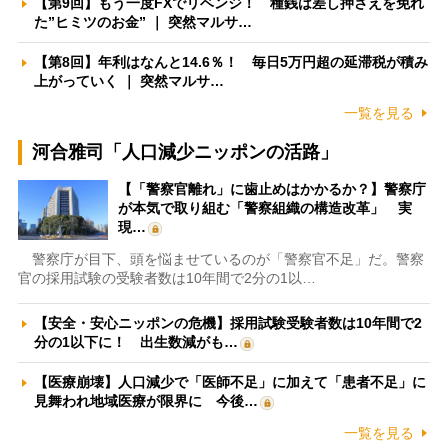
【第9回】もう一度FXでリベンジ！ 種銭は差し押さえを免れ
た”ヒミツのお金” ｜ 突然マルサ…
【第8回】年利はなんと14.6％！ 毎日5万円超の延滞税が積み
上がっていく ｜ 突然マルサ…
一覧を見る
河合雅司「人口減少ニッポンの活路」
【「警察官離れ」に歯止めはかかるか？】警察庁
が本気で取り組む「警察組織の構造改革」 実
現…
警察庁が目下、頭を悩ませているのが「警察官不足」だ。警察
官の採用試験の受験者数は10年間で2分の1以…
【安全・安心ニッポンの危機】採用試験受験者数は10年間で2
分の1以下に！ 出生数減がも…
【医療崩壊】人口減少で「医師不足」に加えて「患者不足」に
見舞われ地域医療が限界に 今後…
一覧を見る