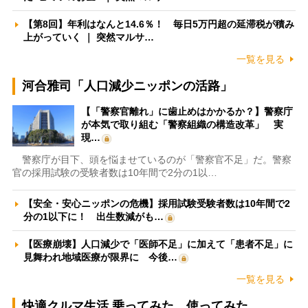
【第8回】年利はなんと14.6％！ 毎日5万円超の延滞税が積み
上がっていく ｜ 突然マルサ…
一覧を見る
河合雅司「人口減少ニッポンの活路」
【「警察官離れ」に歯止めはかかるか？】警察庁
が本気で取り組む「警察組織の構造改革」 実
現…
警察庁が目下、頭を悩ませているのが「警察官不足」だ。警察
官の採用試験の受験者数は10年間で2分の1以…
【安全・安心ニッポンの危機】採用試験受験者数は10年間で2
分の1以下に！ 出生数減がも…
【医療崩壊】人口減少で「医師不足」に加えて「患者不足」に
見舞われ地域医療が限界に 今後…
一覧を見る
快適クルマ生活 乗ってみた、使ってみた