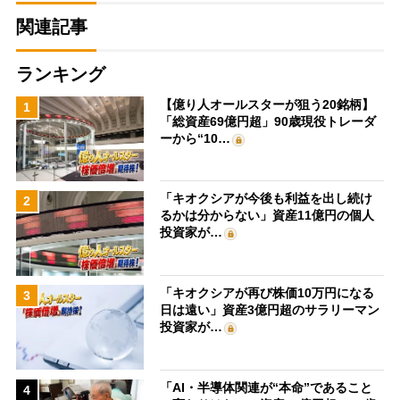
関連記事
ランキング
【億り人オールスターが狙う20銘柄】
1
「総資産69億円超」90歳現役トレーダ
ーから“10…
「キオクシアが今後も利益を出し続け
2
るかは分からない」資産11億円の個人
投資家が…
「キオクシアが再び株価10万円になる
3
日は遠い」資産3億円超のサラリーマン
投資家が…
「AI・半導体関連が“本命”であること
4