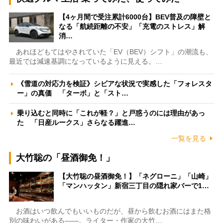
【4ヶ月間で受注累計6000台】BEV普及の障壁と
なる「航続距離の不安」「充電のストレス」解
消…
あれほどもてはやされていた「EV（BEV）シフト」の潮流も、
最近では減速基調になっているように見える。…
《雪道の対応力を検証》シビアな状況で実感した「フォレスタ
ー」の真価 「ターボ」と「スト…
乗り込むと同時に「これが軽？」と戸惑うのには理由があっ
た 「日産ルークス」さらなる躍進…
一覧を見る
大竹聡の「昼酒御免！」
【大竹聡の昼酒御免！】「ネグローニ」「山崎」
「マンハッタン」新宿三丁目の隠れ家バーで1…
お酒はいつ飲んでもいいものだが、昼から飲むお酒にはまた格
別の味わいがある――。ライター・作家の大竹…