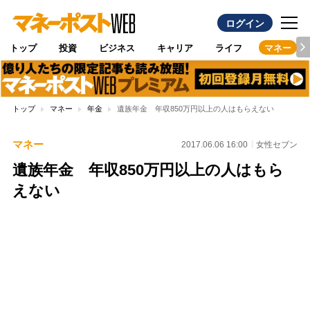
ログイン
トップ
投資
ビジネス
キャリア
ライフ
マネー
トップ
マネー
年金
遺族年金 年収850万円以上の人はもらえない
マネー
2017.06.06 16:00
女性セブン
遺族年金 年収850万円以上の人はもら
えない
Loaded
:
96.26%
/
Unmute