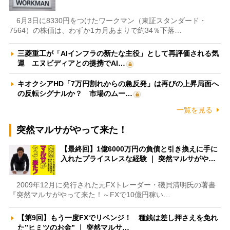
6月3日に8330円をつけたワークマン（東証スタンダード・
7564）の株価は、わずか1カ月あまりで約34％下落…
三菱重工が「AIインフラの新たな主役」として再評価される気
運 エヌビディアとの提携でAI…
キオクシアHD「7万円割れからの急反発」は再びの上昇局面へ
の反転シグナルか？ 市場のムー…
一覧を見る
突然マルサがやって来た！
【最終回】1億6000万円の負債と引き換えに手に
入れたプライスレスな経験 ｜ 突然マルサがや…
2009年12月に発行された元FXトレーダー・磯貝清明氏の著書
『突然マルサがやって来た！～FXで10億円稼い…
【第9回】もう一度FXでリベンジ！ 種銭は差し押さえを免れ
た”ヒミツのお金” ｜ 突然マルサ…