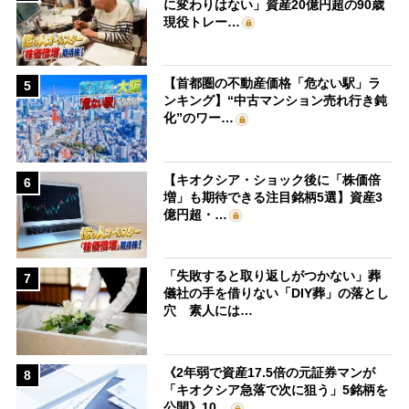
に変わりはない」資産20億円超の90歳
現役トレー…
【首都圏の不動産価格「危ない駅」ラ
5
ンキング】“中古マンション売れ行き鈍
化”のワー…
【キオクシア・ショック後に「株価倍
6
増」も期待できる注目銘柄5選】資産3
億円超・…
「失敗すると取り返しがつかない」葬
7
儀社の手を借りない「DIY葬」の落とし
穴 素人には…
《2年弱で資産17.5倍の元証券マンが
8
「キオクシア急落で次に狙う」5銘柄を
公開》10…