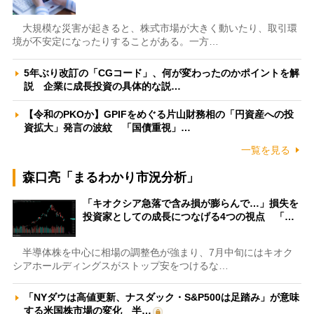
大規模な災害が起きると、株式市場が大きく動いたり、取引環
境が不安定になったりすることがある。一方…
5年ぶり改訂の「CGコード」、何が変わったのかポイントを解
説 企業に成長投資の具体的な説…
【令和のPKOか】GPIFをめぐる片山財務相の「円資産への投
資拡大」発言の波紋 「国債重視」…
一覧を見る
森口亮「まるわかり市況分析」
「キオクシア急落で含み損が膨らんで…」損失を
投資家としての成長につなげる4つの視点 「…
半導体株を中心に相場の調整色が強まり、7月中旬にはキオク
シアホールディングスがストップ安をつけるな…
「NYダウは高値更新、ナスダック・S&P500は足踏み」が意味
する米国株市場の変化 半…