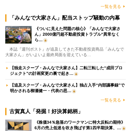
一覧を見る
「みんなで大家さん」配当ストップ騒動の内幕
《ついに見えた問題の核心》「みんなで大家さ
ん」2000億円超不動産投資トラブル“異常なく
ら…
本誌『週刊ポスト』が追及してきた不動産投資商品「みんなで
大家さん」がいよいよ最終局面を迎えている…
【独走スクープ・みんなで大家さん】二転三転した“成田プロ
ジェクト”の計画変更の裏で起き…
【追及スクープ・みんなで大家さん】独占入手“内部議事録”で
明かされる柳瀬健一・代表の思…
一覧を見る
古賀真人「発掘！好決算銘柄」
《株価34％急落のワークマンに特大反転の期待》
6月の売上低迷を吹き飛ばす第1四半期決算、…