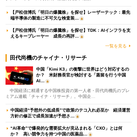
【戸松信博氏「明日の爆騰株」を探せ】レーザーテック：最先
端半導体の製造に不可欠な検査装…
【戸松信博氏「明日の爆騰株」を探せ】TDK：AIインフラを支
えるキープレーヤー 成長の再評…
一覧を見る
田代尚機のチャイナ・リサーチ
中国「Kimi K3」の衝撃に世界はどう対応するの
か？ 米財務長官が検討する「蒸留を行う中国
AI…
中国経済に精通する中国株投資の第一人者・田代尚機氏のプレ
ミアム連載「チャイナ・リサーチ」。中国企…
中国経済“予想外の低成長”で政策のテコ入れ必至か 経済運営
方針の修正で成長加速が予想さ…
“AI革命”で爆発的な需要拡大が見込まれる「CXO」とは何
か？ 高い競争力を持つ中国の医薬品…