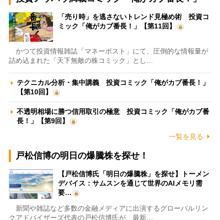
「売り時」を逃さないトレンド見極め術 投資コ
ミック「俺がカブ番長！」【第11回】
かつて投資情報雑誌「マネーポスト」にて、圧倒的な情報量が
詰め込まれた「天下無敵の株コミック」とし…
テクニカル分析・集中講義 投資コミック「俺がカブ番長！」
【第10回】
不透明相場に勝つ信用取引の極意 投資コミック「俺がカブ番
長！」【第9回】
一覧を見る
戸松信博の明日の爆騰株を探せ！
【戸松信博氏「明日の爆騰株」を探せ】トーメン
デバイス：サムスンを通じて世界のAIメモリ需
要…
新聞や雑誌など多数の金融メディアに出演するグローバルリン
クアドバイザーズ代表の戸松信博氏が、最新…