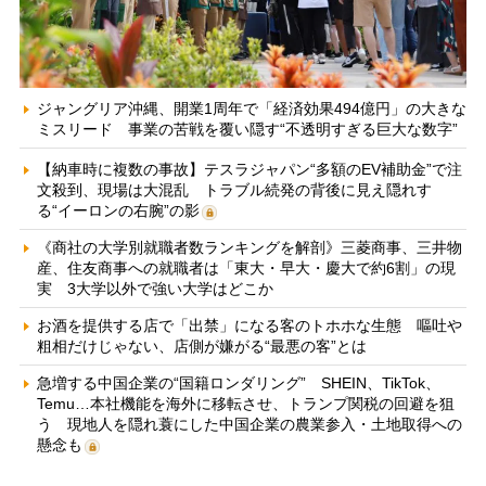
ジャングリア沖縄、開業1周年で「経済効果494億円」の大きな
ミスリード 事業の苦戦を覆い隠す“不透明すぎる巨大な数字”
【納車時に複数の事故】テスラジャパン“多額のEV補助金”で注
文殺到、現場は大混乱 トラブル続発の背後に見え隠れす
る“イーロンの右腕”の影
《商社の大学別就職者数ランキングを解剖》三菱商事、三井物
産、住友商事への就職者は「東大・早大・慶大で約6割」の現
実 3大学以外で強い大学はどこか
お酒を提供する店で「出禁」になる客のトホホな生態 嘔吐や
粗相だけじゃない、店側が嫌がる“最悪の客”とは
急増する中国企業の“国籍ロンダリング” SHEIN、TikTok、
Temu…本社機能を海外に移転させ、トランプ関税の回避を狙
う 現地人を隠れ蓑にした中国企業の農業参入・土地取得への
懸念も