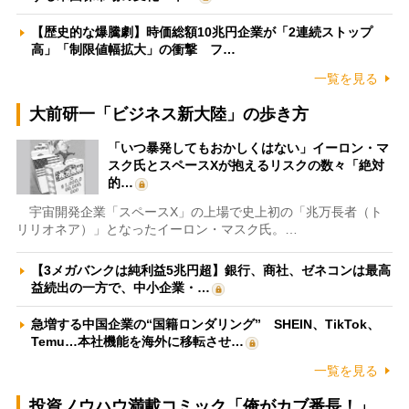
【歴史的な爆騰劇】時価総額10兆円企業が「2連続ストップ
高」「制限値幅拡大」の衝撃 フ…
一覧を見る
大前研一「ビジネス新大陸」の歩き方
「いつ暴発してもおかしくはない」イーロン・マ
スク氏とスペースXが抱えるリスクの数々「絶対
的…
宇宙開発企業「スペースX」の上場で史上初の「兆万長者（ト
リリオネア）」となったイーロン・マスク氏。…
【3メガバンクは純利益5兆円超】銀行、商社、ゼネコンは最高
益続出の一方で、中小企業・…
急増する中国企業の“国籍ロンダリング” SHEIN、TikTok、
Temu…本社機能を海外に移転させ…
一覧を見る
投資ノウハウ満載コミック「俺がカブ番長！」