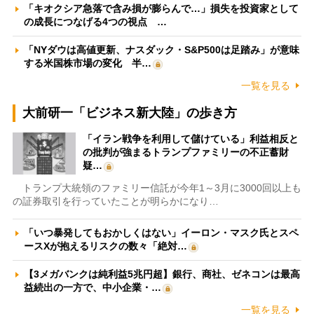
「キオクシア急落で含み損が膨らんで…」損失を投資家として
の成長につなげる4つの視点 …
「NYダウは高値更新、ナスダック・S&P500は足踏み」が意味
する米国株市場の変化 半…
一覧を見る
大前研一「ビジネス新大陸」の歩き方
「イラン戦争を利用して儲けている」利益相反と
の批判が強まるトランプファミリーの不正蓄財
疑…
トランプ大統領のファミリー信託が今年1～3月に3000回以上も
の証券取引を行っていたことが明らかになり…
「いつ暴発してもおかしくはない」イーロン・マスク氏とスペ
ースXが抱えるリスクの数々「絶対…
【3メガバンクは純利益5兆円超】銀行、商社、ゼネコンは最高
益続出の一方で、中小企業・…
一覧を見る