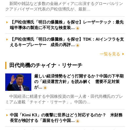
新聞や雑誌など多数の金融メディアに出演するグローバルリン
クアドバイザーズ代表の戸松信博氏が、最新…
【戸松信博氏「明日の爆騰株」を探せ】レーザーテック：最先
端半導体の製造に不可欠な検査装…
【戸松信博氏「明日の爆騰株」を探せ】TDK：AIインフラを支
えるキープレーヤー 成長の再評…
一覧を見る
田代尚機のチャイナ・リサーチ
厳しい経済情勢をどう打開するか？中国の下半期
の「経済運営方針」を読み解く 需要不足対策
が…
中国経済に精通する中国株投資の第一人者・田代尚機氏のプレ
ミアム連載「チャイナ・リサーチ」。中国の…
中国「Kimi K3」の衝撃に世界はどう対応するのか？ 米財務
長官が検討する「蒸留を行う中国…