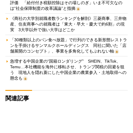
評価 「給付付き税額控除はその場しのぎ」いま不可欠なの
は“社会保障制度の改革議論”と指摘
《商社の大学別就職者数ランキングを解剖》三菱商事、三井物
産、住友商事への就職者は「東大・早大・慶大で約6割」の現
実 3大学以外で強い大学はどこか
「30種類以上のパン食べ放題」で行列のできる新形態レストラ
ンを手掛けるサンマルクホールディングス 同社に聞いた「店
舗展開のコンセプト」、事業を多角化してもぶれない軸
急増する中国企業の“国籍ロンダリング” SHEIN、TikTok、
Temu…本社機能を海外に移転させ、トランプ関税の回避を狙
う 現地人を隠れ蓑にした中国企業の農業参入・土地取得への
懸念も
関連記事