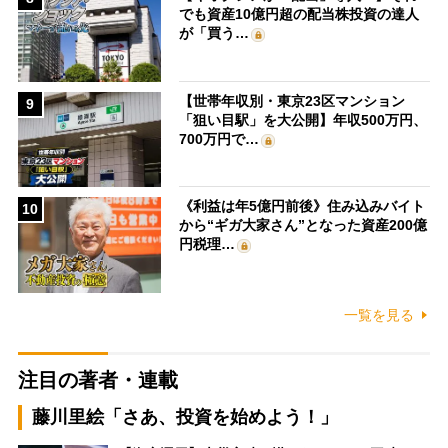
でも資産10億円超の配当株投資の達人
が「買う…
【世帯年収別・東京23区マンション
9
「狙い目駅」を大公開】年収500万円、
700万円で…
《利益は年5億円前後》住み込みバイト
10
から“ギガ大家さん”となった資産200億
円税理…
一覧を見る
注目の著者・連載
藤川里絵「さあ、投資を始めよう！」