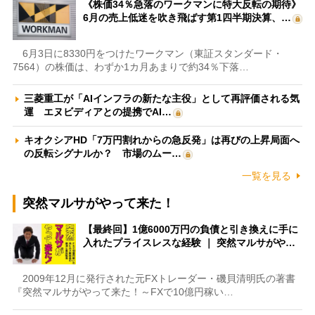
《株価34％急落のワークマンに特大反転の期待》
6月の売上低迷を吹き飛ばす第1四半期決算、…
6月3日に8330円をつけたワークマン（東証スタンダード・
7564）の株価は、わずか1カ月あまりで約34％下落…
三菱重工が「AIインフラの新たな主役」として再評価される気
運 エヌビディアとの提携でAI…
キオクシアHD「7万円割れからの急反発」は再びの上昇局面へ
の反転シグナルか？ 市場のムー…
一覧を見る
突然マルサがやって来た！
【最終回】1億6000万円の負債と引き換えに手に
入れたプライスレスな経験 ｜ 突然マルサがや…
2009年12月に発行された元FXトレーダー・磯貝清明氏の著書
『突然マルサがやって来た！～FXで10億円稼い…