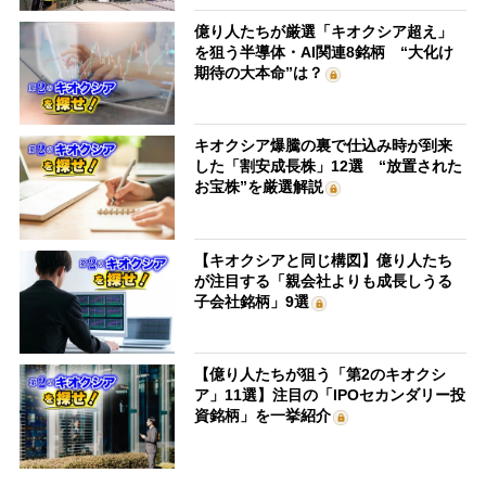
億り人たちが厳選「キオクシア超え」
を狙う半導体・AI関連8銘柄 “大化け
期待の大本命”は？
キオクシア爆騰の裏で仕込み時が到来
した「割安成長株」12選 “放置された
お宝株”を厳選解説
【キオクシアと同じ構図】億り人たち
が注目する「親会社よりも成長しうる
子会社銘柄」9選
【億り人たちが狙う「第2のキオクシ
ア」11選】注目の「IPOセカンダリー投
資銘柄」を一挙紹介