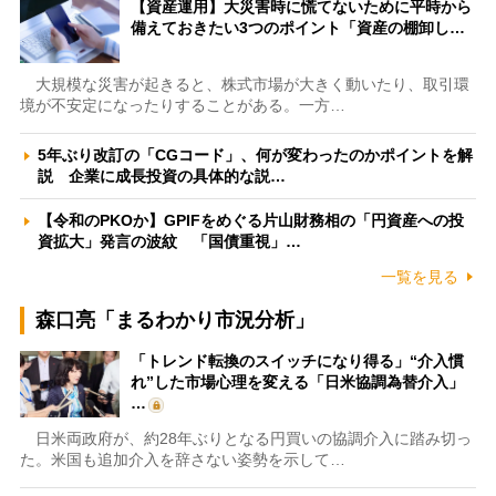
【資産運用】大災害時に慌てないために平時から
備えておきたい3つのポイント「資産の棚卸し…
大規模な災害が起きると、株式市場が大きく動いたり、取引環
境が不安定になったりすることがある。一方…
5年ぶり改訂の「CGコード」、何が変わったのかポイントを解
説 企業に成長投資の具体的な説…
【令和のPKOか】GPIFをめぐる片山財務相の「円資産への投
資拡大」発言の波紋 「国債重視」…
一覧を見る
森口亮「まるわかり市況分析」
「トレンド転換のスイッチになり得る」“介入慣
れ”した市場心理を変える「日米協調為替介入」
…
日米両政府が、約28年ぶりとなる円買いの協調介入に踏み切っ
た。米国も追加介入を辞さない姿勢を示して…