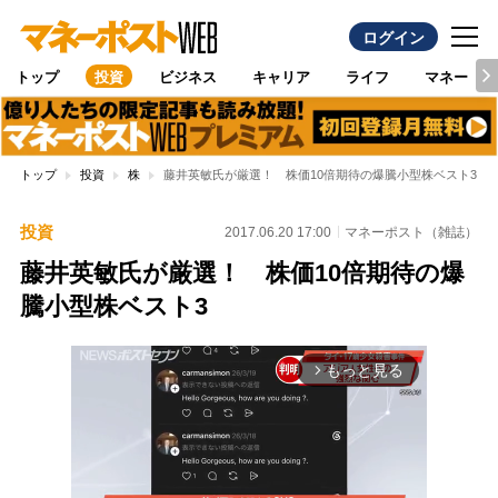
ログイン
トップ
投資
ビジネス
キャリア
ライフ
マネー
トップ
投資
株
藤井英敏氏が厳選！ 株価10倍期待の爆騰小型株ベスト3
投資
2017.06.20 17:00
マネーポスト（雑誌）
藤井英敏氏が厳選！ 株価10倍期待の爆
騰小型株ベスト3
もっと見る
arrow_forward_ios