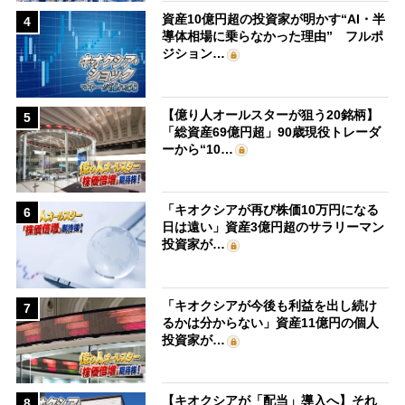
資産10億円超の投資家が明かす“AI・半
4
導体相場に乗らなかった理由” フルポ
ジション…
【億り人オールスターが狙う20銘柄】
5
「総資産69億円超」90歳現役トレーダ
ーから“10…
「キオクシアが再び株価10万円になる
6
日は遠い」資産3億円超のサラリーマン
投資家が…
「キオクシアが今後も利益を出し続け
7
るかは分からない」資産11億円の個人
投資家が…
【キオクシアが「配当」導入へ】それ
8