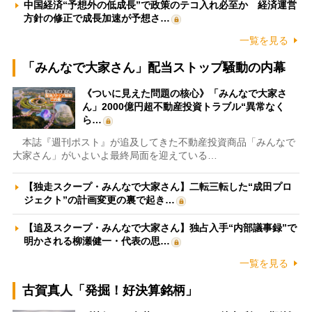
中国経済“予想外の低成長”で政策のテコ入れ必至か 経済運営
方針の修正で成長加速が予想さ…
一覧を見る
「みんなで大家さん」配当ストップ騒動の内幕
《ついに見えた問題の核心》「みんなで大家さ
ん」2000億円超不動産投資トラブル“異常なく
ら…
本誌『週刊ポスト』が追及してきた不動産投資商品「みんなで
大家さん」がいよいよ最終局面を迎えている…
【独走スクープ・みんなで大家さん】二転三転した“成田プロ
ジェクト”の計画変更の裏で起き…
【追及スクープ・みんなで大家さん】独占入手“内部議事録”で
明かされる柳瀬健一・代表の思…
一覧を見る
古賀真人「発掘！好決算銘柄」