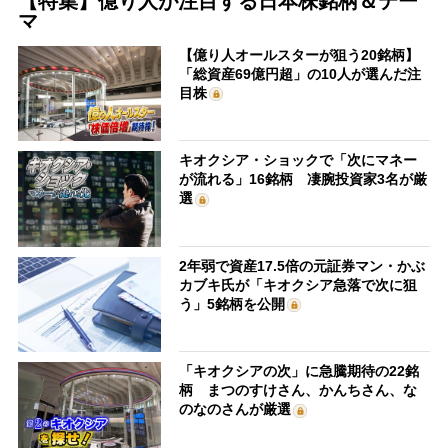
【特集】億り人が注目する日本株銘柄＆テー
マ
【億り人オールスターが狙う20銘柄】
「総資産69億円超」の10人が選んだ注
目株
キオクシア・ショックで「次にマネー
が流れる」16銘柄 凄腕投資家3名が厳
選
2年弱で資産17.5倍の元証券マン・かぶ
カブキ氏が「キオクシア急落で次に狙
う」5銘柄を公開
「キオクシアの次」に急騰期待の22銘
柄 まつのすけさん、かんちさん、な
のなのさんが厳選