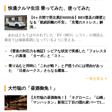
快適クルマ生活 乗ってみた、使ってみた
【4ヶ月間で受注累計6000台】BEV普及の障壁と
なる「航続距離の不安」「充電のストレス」解
消…
あれほどもてはやされていた「EV（BEV）シフト」の潮流も、
最近では減速基調になっているように見える。…
《雪道の対応力を検証》シビアな状況で実感した「フォレスタ
ー」の真価 「ターボ」と「スト…
乗り込むと同時に「これが軽？」と戸惑うのには理由があっ
た 「日産ルークス」さらなる躍進…
一覧を見る
大竹聡の「昼酒御免！」
【大竹聡の昼酒御免！】「ネグローニ」「山崎」
「マンハッタン」新宿三丁目の隠れ家バーで1…