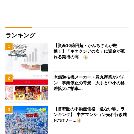
ランキング
【資産10億円超・かんちさんが厳
1
選！】「キオクシアの次」に資金が流
れる期待の高…
老舗遊技機メーカー・豊丸産業がパチ
2
ンコ事業停止の背景 大手と中小の格
差拡大に拍車…
【首都圏の不動産価格「危ない駅」ラ
3
ンキング】“中古マンション売れ行き鈍
化”のワー…