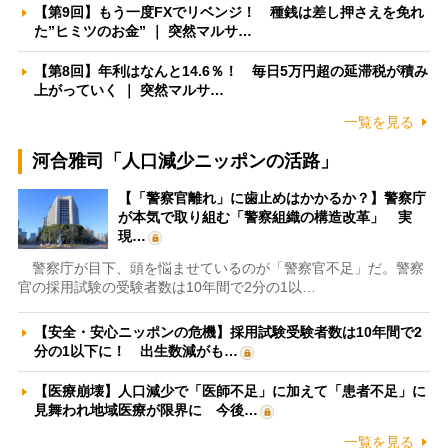
【第9回】もう一度FXでリベンジ！ 種銭は差し押さえを免れ
た”ヒミツのお金” ｜ 突然マルサ…
【第8回】年利はなんと14.6％！ 毎日5万円超の延滞税が積み
上がっていく ｜ 突然マルサ…
一覧を見る
河合雅司「人口減少ニッポンの活路」
【「警察官離れ」に歯止めはかかるか？】警察庁
が本気で取り組む「警察組織の構造改革」 実
現…
警察庁が目下、頭を悩ませているのが「警察官不足」だ。警察
官の採用試験の受験者数は10年間で2分の1以…
【安全・安心ニッポンの危機】採用試験受験者数は10年間で2
分の1以下に！ 出生数減がも…
【医療崩壊】人口減少で「医師不足」に加えて「患者不足」に
見舞われ地域医療が限界に 今後…
一覧を見る