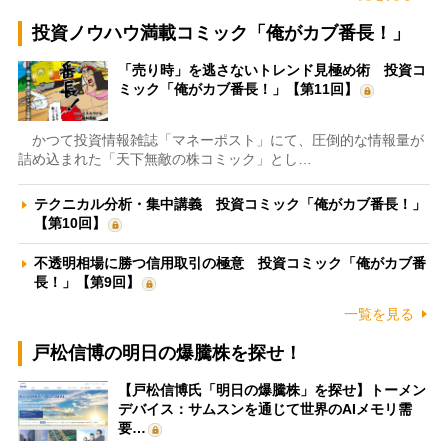
投資ノウハウ満載コミック「俺がカブ番長！」
「売り時」を逃さないトレンド見極め術 投資コ
ミック「俺がカブ番長！」【第11回】
かつて投資情報雑誌「マネーポスト」にて、圧倒的な情報量が
詰め込まれた「天下無敵の株コミック」とし…
テクニカル分析・集中講義 投資コミック「俺がカブ番長！」
【第10回】
不透明相場に勝つ信用取引の極意 投資コミック「俺がカブ番
長！」【第9回】
一覧を見る
戸松信博の明日の爆騰株を探せ！
【戸松信博氏「明日の爆騰株」を探せ】トーメン
デバイス：サムスンを通じて世界のAIメモリ需
要…