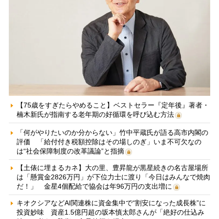
【75歳をすぎたらやめること】ベストセラー『定年後』著者・
楠木新氏が指南する老年期の好循環を呼び込む方法
「何がやりたいのか分からない」竹中平蔵氏が語る高市内閣の
評価 「給付付き税額控除はその場しのぎ」いま不可欠なの
は“社会保障制度の改革議論”と指摘
【土俵に埋まるカネ】大の里、豊昇龍が黒星続きの名古屋場所
は「懸賞金2826万円」が下位力士に渡り「今日はみんなで焼肉
だ！」 金星4個配給で協会は年96万円の支出増に
キオクシアなどAI関連株に資金集中で“割安になった成長株”に
投資妙味 資産1.5億円超の坂本慎太郎さんが「絶好の仕込み