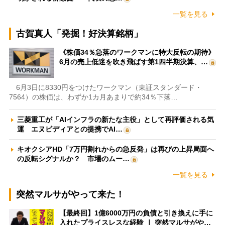
一覧を見る
古賀真人「発掘！好決算銘柄」
《株価34％急落のワークマンに特大反転の期待》
6月の売上低迷を吹き飛ばす第1四半期決算、…
6月3日に8330円をつけたワークマン（東証スタンダード・
7564）の株価は、わずか1カ月あまりで約34％下落…
三菱重工が「AIインフラの新たな主役」として再評価される気
運 エヌビディアとの提携でAI…
キオクシアHD「7万円割れからの急反発」は再びの上昇局面へ
の反転シグナルか？ 市場のムー…
一覧を見る
突然マルサがやって来た！
【最終回】1億6000万円の負債と引き換えに手に
入れたプライスレスな経験 ｜ 突然マルサがや…