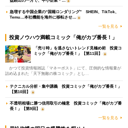
益続出の一方で、中小企業・…
急増する中国企業の“国籍ロンダリング” SHEIN、TikTok、
Temu…本社機能を海外に移転させ…
一覧を見る
投資ノウハウ満載コミック「俺がカブ番長！」
「売り時」を逃さないトレンド見極め術 投資コ
ミック「俺がカブ番長！」【第11回】
かつて投資情報雑誌「マネーポスト」にて、圧倒的な情報量が
詰め込まれた「天下無敵の株コミック」とし…
テクニカル分析・集中講義 投資コミック「俺がカブ番長！」
【第10回】
不透明相場に勝つ信用取引の極意 投資コミック「俺がカブ番
長！」【第9回】
一覧を見る