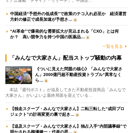
ミアム連載「チャイナ・リサーチ」。中国企…
中国経済“予想外の低成長”で政策のテコ入れ必至か 経済運営
方針の修正で成長加速が予想さ…
“AI革命”で爆発的な需要拡大が見込まれる「CXO」とは何
か？ 高い競争力を持つ中国の医薬品…
一覧を見る
「みんなで大家さん」配当ストップ騒動の内幕
《ついに見えた問題の核心》「みんなで大家さ
ん」2000億円超不動産投資トラブル“異常なく
ら…
本誌『週刊ポスト』が追及してきた不動産投資商品「みんなで
大家さん」がいよいよ最終局面を迎えている…
【独走スクープ・みんなで大家さん】二転三転した“成田プロ
ジェクト”の計画変更の裏で起き…
【追及スクープ・みんなで大家さん】独占入手“内部議事録”で
明かされる柳瀬健一・代表の思…