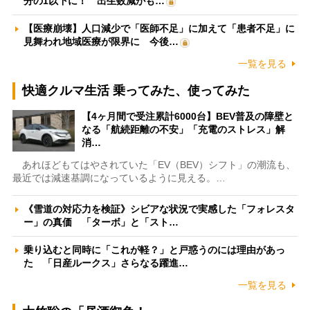
分の1以下に！ 出生数減がも…
【医療崩壊】人口減少で「医師不足」に加えて「患者不足」に
見舞われ地域医療が限界に 今後…
一覧を見る
快適クルマ生活 乗ってみた、使ってみた
【4ヶ月間で受注累計6000台】BEV普及の障壁と
なる「航続距離の不安」「充電のストレス」解
消…
あれほどもてはやされていた「EV（BEV）シフト」の潮流も、
最近では減速基調になっているように見える。…
《雪道の対応力を検証》シビアな状況で実感した「フォレスタ
ー」の真価 「ターボ」と「スト…
乗り込むと同時に「これが軽？」と戸惑うのには理由があっ
た 「日産ルークス」さらなる躍進…
一覧を見る