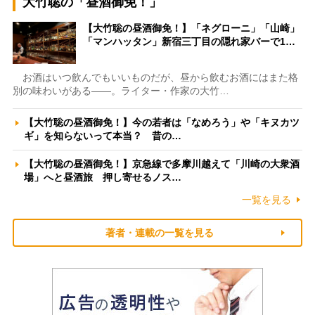
大竹聡の「昼酒御免！」
【大竹聡の昼酒御免！】「ネグローニ」「山崎」
「マンハッタン」新宿三丁目の隠れ家バーで1…
お酒はいつ飲んでもいいものだが、昼から飲むお酒にはまた格
別の味わいがある――。ライター・作家の大竹…
【大竹聡の昼酒御免！】今の若者は「なめろう」や「キヌカツ
ギ」を知らないって本当？ 昔の…
【大竹聡の昼酒御免！】京急線で多摩川越えて「川崎の大衆酒
場」へと昼酒旅 押し寄せるノス…
一覧を見る
著者・連載の一覧を見る