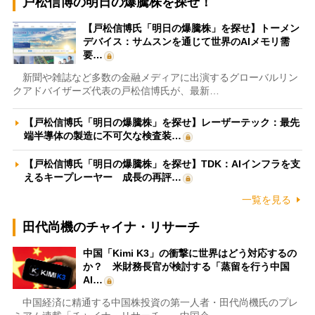
戸松信博の明日の爆騰株を探せ！
【戸松信博氏「明日の爆騰株」を探せ】トーメン
デバイス：サムスンを通じて世界のAIメモリ需
要…
新聞や雑誌など多数の金融メディアに出演するグローバルリン
クアドバイザーズ代表の戸松信博氏が、最新…
【戸松信博氏「明日の爆騰株」を探せ】レーザーテック：最先
端半導体の製造に不可欠な検査装…
【戸松信博氏「明日の爆騰株」を探せ】TDK：AIインフラを支
えるキープレーヤー 成長の再評…
一覧を見る
田代尚機のチャイナ・リサーチ
中国「Kimi K3」の衝撃に世界はどう対応するの
か？ 米財務長官が検討する「蒸留を行う中国
AI…
中国経済に精通する中国株投資の第一人者・田代尚機氏のプレ