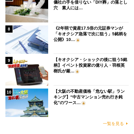
儀社の手を借りない「DIY葬」の落とし
穴 素人には…
《2年弱で資産17.5倍の元証券マンが
8
「キオクシア急落で次に狙う」5銘柄を
公開》10…
【キオクシア・ショックの後に狙う5銘
9
柄】イベント投資家の億り人・羽根英
樹氏が厳…
【大阪の不動産価格「危ない駅」ラン
10
キング】“中古マンション売れ行き鈍
化”のワース…
一覧を見る