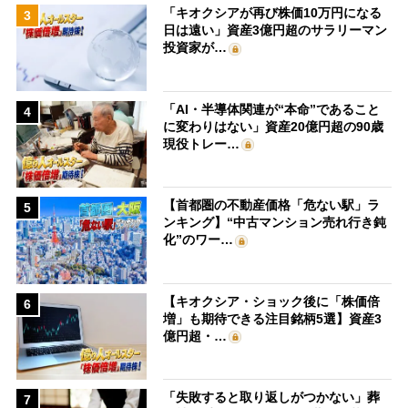
「キオクシアが再び株価10万円になる
3
日は遠い」資産3億円超のサラリーマン
投資家が…
「AI・半導体関連が“本命”であること
4
に変わりはない」資産20億円超の90歳
現役トレー…
【首都圏の不動産価格「危ない駅」ラ
5
ンキング】“中古マンション売れ行き鈍
化”のワー…
【キオクシア・ショック後に「株価倍
6
増」も期待できる注目銘柄5選】資産3
億円超・…
「失敗すると取り返しがつかない」葬
7