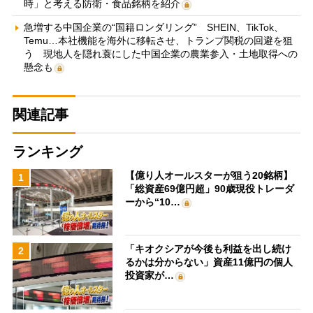
時」と考える防衛・食品銘柄を紹介
急増する中国企業の“国籍ロンダリング” SHEIN、TikTok、
Temu…本社機能を海外に移転させ、トランプ関税の回避を狙
う 現地人を隠れ蓑にした中国企業の農業参入・土地取得への
懸念も
関連記事
ランキング
【億り人オールスターが狙う20銘柄】
1
「総資産69億円超」90歳現役トレーダ
ーから“10…
「キオクシアが今後も利益を出し続け
2
るかは分からない」資産11億円の個人
投資家が…