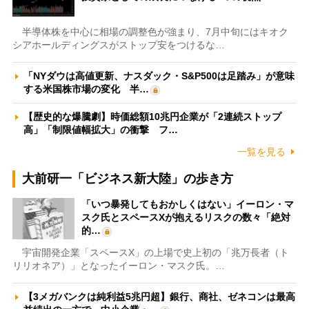
半導体株を中心に相場の調整色が強まり、7月中旬にはキオク
シアホールディングスがストップ安をつけるな…
「NYダウは高値更新、ナスダック・S&P500は足踏み」が意味
する米国株市場の変化 半…
【歴史的な爆騰劇】時価総額10兆円企業が「2連続ストップ
高」「制限値幅拡大」の衝撃 フ…
一覧を見る
大前研一「ビジネス新大陸」の歩き方
「いつ暴発してもおかしくはない」イーロン・マ
スク氏とスペースXが抱えるリスクの数々「絶対
的…
宇宙開発企業「スペースX」の上場で史上初の「兆万長者（ト
リリオネア）」となったイーロン・マスク氏。…
【3メガバンクは純利益5兆円超】銀行、商社、ゼネコンは最高