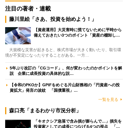
注目の著者・連載
藤川里絵「さあ、投資を始めよう！」
【資産運用】大災害時に慌てないために平時から
備えておきたい3つのポイント「資産の棚卸し…
大規模な災害が起きると、株式市場が大きく動いたり、取引環
境が不安定になったりすることがある。一方…
5年ぶり改訂の「CGコード」、何が変わったのかポイントを解
説 企業に成長投資の具体的な説…
【令和のPKOか】GPIFをめぐる片山財務相の「円資産への投
資拡大」発言の波紋 「国債重視」…
一覧を見る
森口亮「まるわかり市況分析」
「キオクシア急落で含み損が膨らんで…」損失を
投資家としての成長につなげる4つの視点 「…