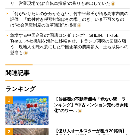
リ 営業現場では“自転車操業”の焦りも表出していた
「何がやりたいのか分からない」竹中平蔵氏が語る高市内閣の
評価 「給付付き税額控除はその場しのぎ」いま不可欠なの
は“社会保障制度の改革議論”と指摘
急増する中国企業の“国籍ロンダリング” SHEIN、TikTok、
Temu…本社機能を海外に移転させ、トランプ関税の回避を狙
う 現地人を隠れ蓑にした中国企業の農業参入・土地取得への
懸念も
関連記事
ランキング
【首都圏の不動産価格「危ない駅」ラ
1
ンキング】“中古マンション売れ行き鈍
化”のワー…
【億り人オールスターが狙う20銘柄】
2