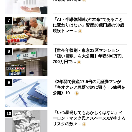
「AI・半導体関連が“本命”であること
7
に変わりはない」資産20億円超の90歳
現役トレー…
【世帯年収別・東京23区マンション
8
「狙い目駅」を大公開】年収500万円、
700万円で…
《2年弱で資産17.5倍の元証券マンが
9
「キオクシア急落で次に狙う」5銘柄を
公開》10…
「いつ暴発してもおかしくはない」イ
10
ーロン・マスク氏とスペースXが抱える
リスクの数々…