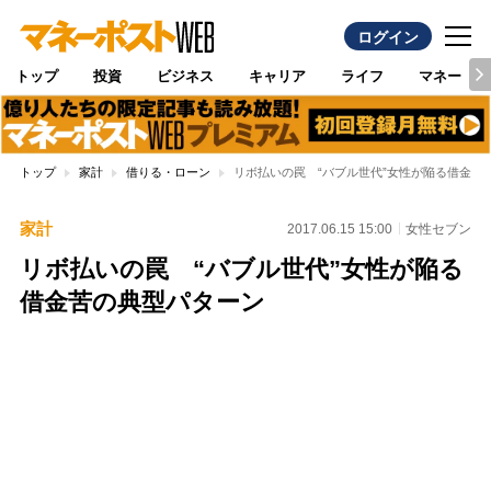
ログイン
トップ
投資
ビジネス
キャリア
ライフ
マネー
トップ
家計
借りる・ローン
リボ払いの罠 “バブル世代”女性が陥る借金苦
家計
2017.06.15 15:00
女性セブン
リボ払いの罠 “バブル世代”女性が陥る
借金苦の典型パターン
Loaded
:
96.26%
/
Unmute