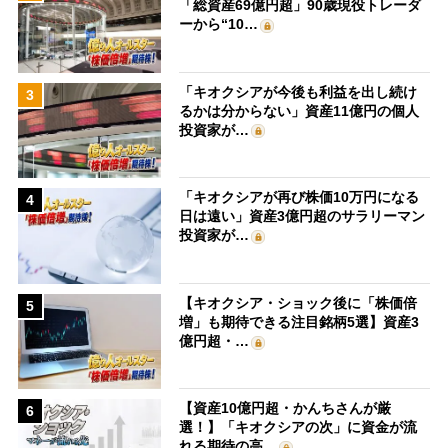
「総資産69億円超」90歳現役トレーダ
ーから“10…
「キオクシアが今後も利益を出し続け
3
るかは分からない」資産11億円の個人
投資家が…
「キオクシアが再び株価10万円になる
4
日は遠い」資産3億円超のサラリーマン
投資家が…
【キオクシア・ショック後に「株価倍
5
増」も期待できる注目銘柄5選】資産3
億円超・…
【資産10億円超・かんちさんが厳
6
選！】「キオクシアの次」に資金が流
れる期待の高…