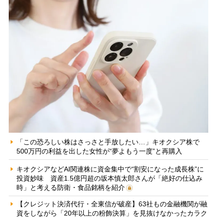
「この恐ろしい株はさっさと手放したい…」キオクシア株で
500万円の利益を出した女性が“夢よもう一度”と再購入
キオクシアなどAI関連株に資金集中で“割安になった成長株”に
投資妙味 資産1.5億円超の坂本慎太郎さんが「絶好の仕込み
時」と考える防衛・食品銘柄を紹介
【クレジット決済代行・全東信が破産】63社もの金融機関が融
資をしながら「20年以上の粉飾決算」を見抜けなかったカラク