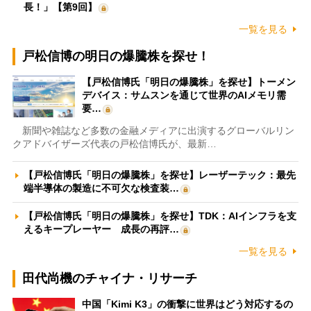
長！」【第9回】
一覧を見る
戸松信博の明日の爆騰株を探せ！
【戸松信博氏「明日の爆騰株」を探せ】トーメン
デバイス：サムスンを通じて世界のAIメモリ需
要…
新聞や雑誌など多数の金融メディアに出演するグローバルリン
クアドバイザーズ代表の戸松信博氏が、最新…
【戸松信博氏「明日の爆騰株」を探せ】レーザーテック：最先
端半導体の製造に不可欠な検査装…
【戸松信博氏「明日の爆騰株」を探せ】TDK：AIインフラを支
えるキープレーヤー 成長の再評…
一覧を見る
田代尚機のチャイナ・リサーチ
中国「Kimi K3」の衝撃に世界はどう対応するの