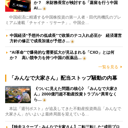
か？ 米財務長官が検討する「蒸留を行う中国
AI…
中国経済に精通する中国株投資の第一人者・田代尚機氏のプレ
ミアム連載「チャイナ・リサーチ」。中国企…
中国経済“予想外の低成長”で政策のテコ入れ必至か 経済運営
方針の修正で成長加速が予想さ…
“AI革命”で爆発的な需要拡大が見込まれる「CXO」とは何
か？ 高い競争力を持つ中国の医薬品…
一覧を見る
「みんなで大家さん」配当ストップ騒動の内幕
《ついに見えた問題の核心》「みんなで大家さ
ん」2000億円超不動産投資トラブル“異常なく
ら…
本誌『週刊ポスト』が追及してきた不動産投資商品「みんなで
大家さん」がいよいよ最終局面を迎えている…
【独走スクープ・みんなで大家さん】二転三転した“成田プロ