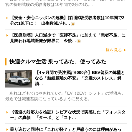
官の採用試験の受験者数は10年間で2分の1以…
【安全・安心ニッポンの危機】採用試験受験者数は10年間で2
分の1以下に！ 出生数減がも…
【医療崩壊】人口減少で「医師不足」に加えて「患者不足」に
見舞われ地域医療が限界に 今後…
一覧を見る
快適クルマ生活 乗ってみた、使ってみた
【4ヶ月間で受注累計6000台】BEV普及の障壁と
なる「航続距離の不安」「充電のストレス」解
消…
あれほどもてはやされていた「EV（BEV）シフト」の潮流も、
最近では減速基調になっているように見える。…
《雪道の対応力を検証》シビアな状況で実感した「フォレスタ
ー」の真価 「ターボ」と「スト…
乗り込むと同時に「これが軽？」と戸惑うのには理由があっ