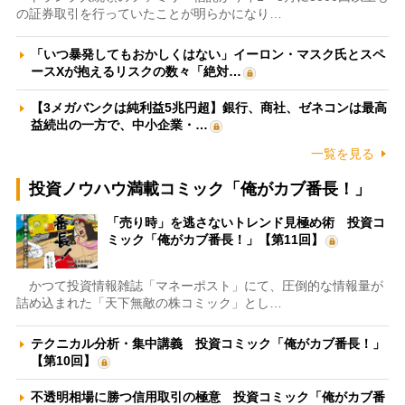
の証券取引を行っていたことが明らかになり…
「いつ暴発してもおかしくはない」イーロン・マスク氏とスペ
ースXが抱えるリスクの数々「絶対…
【3メガバンクは純利益5兆円超】銀行、商社、ゼネコンは最高
益続出の一方で、中小企業・…
一覧を見る
投資ノウハウ満載コミック「俺がカブ番長！」
「売り時」を逃さないトレンド見極め術 投資コ
ミック「俺がカブ番長！」【第11回】
かつて投資情報雑誌「マネーポスト」にて、圧倒的な情報量が
詰め込まれた「天下無敵の株コミック」とし…
テクニカル分析・集中講義 投資コミック「俺がカブ番長！」
【第10回】
不透明相場に勝つ信用取引の極意 投資コミック「俺がカブ番