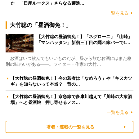
た 「日産ルークス」さらなる躍進…
一覧を見る
大竹聡の「昼酒御免！」
【大竹聡の昼酒御免！】「ネグローニ」「山崎」
「マンハッタン」新宿三丁目の隠れ家バーで1…
お酒はいつ飲んでもいいものだが、昼から飲むお酒にはまた格
別の味わいがある――。ライター・作家の大竹…
【大竹聡の昼酒御免！】今の若者は「なめろう」や「キヌカツ
ギ」を知らないって本当？ 昔の…
【大竹聡の昼酒御免！】京急線で多摩川越えて「川崎の大衆酒
場」へと昼酒旅 押し寄せるノス…
一覧を見る
著者・連載の一覧を見る