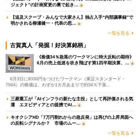
ジェクト”の計画変更の裏で起き…
【追及スクープ・みんなで大家さん】独占入手“内部議事録”で
明かされる柳瀬健一・代表の思…
一覧を見る
古賀真人「発掘！好決算銘柄」
《株価34％急落のワークマンに特大反転の期待》
6月の売上低迷を吹き飛ばす第1四半期決算、…
6月3日に8330円をつけたワークマン（東証スタンダード・
7564）の株価は、わずか1カ月あまりで約34％下落…
三菱重工が「AIインフラの新たな主役」として再評価される気
運 エヌビディアとの提携でAI…
キオクシアHD「7万円割れからの急反発」は再びの上昇局面へ
の反転シグナルか？ 市場のムー…
一覧を見る