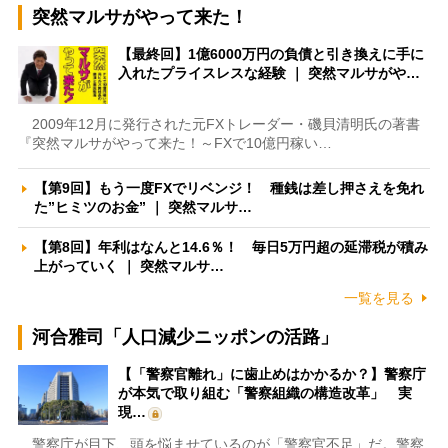
突然マルサがやって来た！
【最終回】1億6000万円の負債と引き換えに手に
入れたプライスレスな経験 ｜ 突然マルサがや…
2009年12月に発行された元FXトレーダー・磯貝清明氏の著書
『突然マルサがやって来た！～FXで10億円稼い…
【第9回】もう一度FXでリベンジ！ 種銭は差し押さえを免れ
た”ヒミツのお金” ｜ 突然マルサ…
【第8回】年利はなんと14.6％！ 毎日5万円超の延滞税が積み
上がっていく ｜ 突然マルサ…
一覧を見る
河合雅司「人口減少ニッポンの活路」
【「警察官離れ」に歯止めはかかるか？】警察庁
が本気で取り組む「警察組織の構造改革」 実
現…
警察庁が目下、頭を悩ませているのが「警察官不足」だ。警察