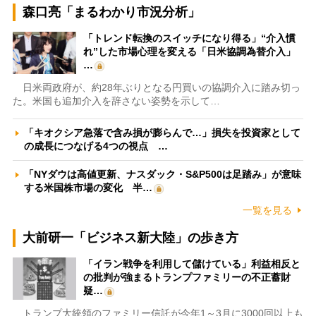
森口亮「まるわかり市況分析」
「トレンド転換のスイッチになり得る」“介入慣
れ”した市場心理を変える「日米協調為替介入」
…
日米両政府が、約28年ぶりとなる円買いの協調介入に踏み切っ
た。米国も追加介入を辞さない姿勢を示して…
「キオクシア急落で含み損が膨らんで…」損失を投資家として
の成長につなげる4つの視点 …
「NYダウは高値更新、ナスダック・S&P500は足踏み」が意味
する米国株市場の変化 半…
一覧を見る
大前研一「ビジネス新大陸」の歩き方
「イラン戦争を利用して儲けている」利益相反と
の批判が強まるトランプファミリーの不正蓄財
疑…
トランプ大統領のファミリー信託が今年1～3月に3000回以上も