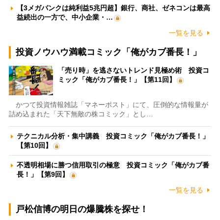
【3メガバンクは純利益5兆円超】銀行、商社、ゼネコンは最高
益続出の一方で、中小企業・…
一覧を見る
投資ノウハウ満載コミック「俺がカブ番長！」
「売り時」を逃さないトレンド見極め術 投資コ
ミック「俺がカブ番長！」【第11回】
かつて投資情報雑誌「マネーポスト」にて、圧倒的な情報量が
詰め込まれた「天下無敵の株コミック」とし…
テクニカル分析・集中講義 投資コミック「俺がカブ番長！」
【第10回】
不透明相場に勝つ信用取引の極意 投資コミック「俺がカブ番
長！」【第9回】
一覧を見る
戸松信博の明日の爆騰株を探せ！