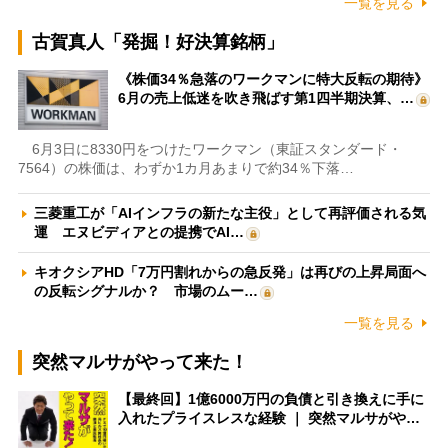
一覧を見る
古賀真人「発掘！好決算銘柄」
《株価34％急落のワークマンに特大反転の期待》
6月の売上低迷を吹き飛ばす第1四半期決算、…
6月3日に8330円をつけたワークマン（東証スタンダード・
7564）の株価は、わずか1カ月あまりで約34％下落…
三菱重工が「AIインフラの新たな主役」として再評価される気
運 エヌビディアとの提携でAI…
キオクシアHD「7万円割れからの急反発」は再びの上昇局面へ
の反転シグナルか？ 市場のムー…
一覧を見る
突然マルサがやって来た！
【最終回】1億6000万円の負債と引き換えに手に
入れたプライスレスな経験 ｜ 突然マルサがや…