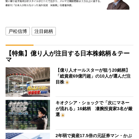
戸松信博
注目銘柄
【特集】億り人が注目する日本株銘柄＆テー
マ
【億り人オールスターが狙う20銘柄】
「総資産69億円超」の10人が選んだ注
目株
キオクシア・ショックで「次にマネー
が流れる」16銘柄 凄腕投資家3名が厳
選
2年弱で資産17.5倍の元証券マン・かぶ