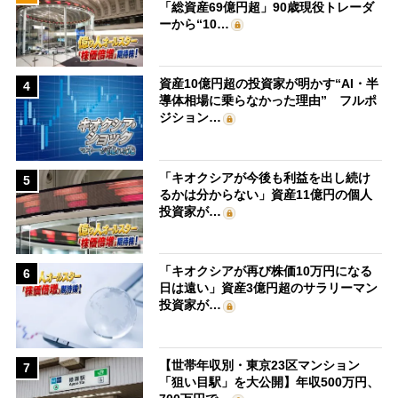
「総資産69億円超」90歳現役トレーダ
ーから“10…
資産10億円超の投資家が明かす“AI・半
4
導体相場に乗らなかった理由” フルポ
ジション…
「キオクシアが今後も利益を出し続け
5
るかは分からない」資産11億円の個人
投資家が…
「キオクシアが再び株価10万円になる
6
日は遠い」資産3億円超のサラリーマン
投資家が…
【世帯年収別・東京23区マンション
7
「狙い目駅」を大公開】年収500万円、