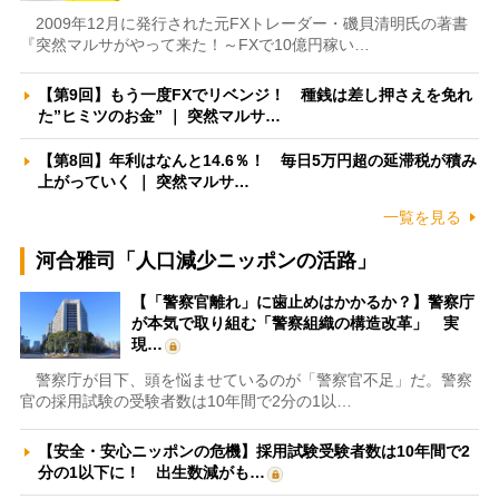
2009年12月に発行された元FXトレーダー・磯貝清明氏の著書
『突然マルサがやって来た！～FXで10億円稼い…
【第9回】もう一度FXでリベンジ！ 種銭は差し押さえを免れ
た”ヒミツのお金” ｜ 突然マルサ…
【第8回】年利はなんと14.6％！ 毎日5万円超の延滞税が積み
上がっていく ｜ 突然マルサ…
一覧を見る
河合雅司「人口減少ニッポンの活路」
【「警察官離れ」に歯止めはかかるか？】警察庁
が本気で取り組む「警察組織の構造改革」 実
現…
警察庁が目下、頭を悩ませているのが「警察官不足」だ。警察
官の採用試験の受験者数は10年間で2分の1以…
【安全・安心ニッポンの危機】採用試験受験者数は10年間で2
分の1以下に！ 出生数減がも…