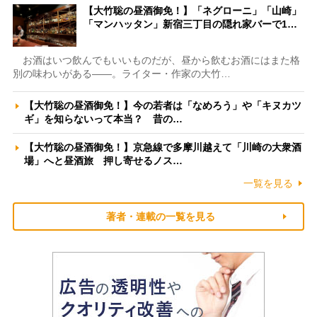
【大竹聡の昼酒御免！】「ネグローニ」「山崎」
「マンハッタン」新宿三丁目の隠れ家バーで1…
お酒はいつ飲んでもいいものだが、昼から飲むお酒にはまた格
別の味わいがある――。ライター・作家の大竹…
【大竹聡の昼酒御免！】今の若者は「なめろう」や「キヌカツ
ギ」を知らないって本当？ 昔の…
【大竹聡の昼酒御免！】京急線で多摩川越えて「川崎の大衆酒
場」へと昼酒旅 押し寄せるノス…
一覧を見る
著者・連載の一覧を見る