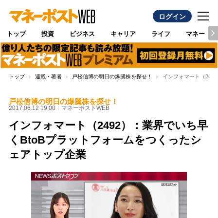
ログイン
トップ
投資
ビジネス
キャリア
ライフ
マネー
トップ
連載・著者
戸松信博の明日の爆騰株を探せ！
インフォマート（249
戸松信博の明日の爆騰株を探せ！
2017.06.12 19:00
マネーポストWEB
インフォマート（2492）：業界でいち早
くBtoBプラットフォームをつくったシ
ェアトップ企業