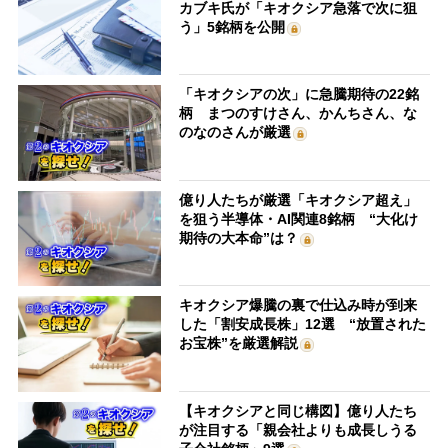
カブキ氏が「キオクシア急落で次に狙
う」5銘柄を公開
「キオクシアの次」に急騰期待の22銘
柄 まつのすけさん、かんちさん、な
のなのさんが厳選
億り人たちが厳選「キオクシア超え」
を狙う半導体・AI関連8銘柄 “大化け
期待の大本命”は？
キオクシア爆騰の裏で仕込み時が到来
した「割安成長株」12選 “放置された
お宝株”を厳選解説
【キオクシアと同じ構図】億り人たち
が注目する「親会社よりも成長しうる