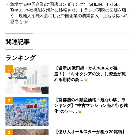
急増する中国企業の“国籍ロンダリング” SHEIN、TikTok、
Temu…本社機能を海外に移転させ、トランプ関税の回避を狙
う 現地人を隠れ蓑にした中国企業の農業参入・土地取得への
懸念も
関連記事
ランキング
【資産10億円超・かんちさんが厳
1
選！】「キオクシアの次」に資金が流
れる期待の高…
【首都圏の不動産価格「危ない駅」ラ
2
ンキング】“中古マンション売れ行き鈍
化”のワー…
【億り人オールスターが狙う20銘柄】
3