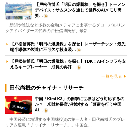
【戸松信博氏「明日の爆騰株」を探せ】トーメン
デバイス：サムスンを通じて世界のAIメモリ需
要…
新聞や雑誌など多数の金融メディアに出演するグローバルリン
クアドバイザーズ代表の戸松信博氏が、最新…
【戸松信博氏「明日の爆騰株」を探せ】レーザーテック：最先
端半導体の製造に不可欠な検査装…
【戸松信博氏「明日の爆騰株」を探せ】TDK：AIインフラを支
えるキープレーヤー 成長の再評…
一覧を見る
田代尚機のチャイナ・リサーチ
中国「Kimi K3」の衝撃に世界はどう対応するの
か？ 米財務長官が検討する「蒸留を行う中国
AI…
中国経済に精通する中国株投資の第一人者・田代尚機氏のプレ
ミアム連載「チャイナ・リサーチ」。中国企…