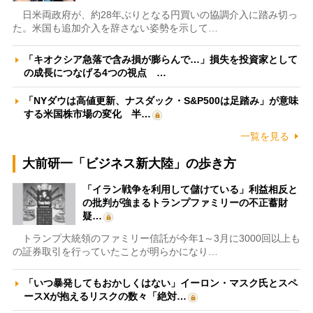
日米両政府が、約28年ぶりとなる円買いの協調介入に踏み切っ
た。米国も追加介入を辞さない姿勢を示して…
「キオクシア急落で含み損が膨らんで…」損失を投資家として
の成長につなげる4つの視点 …
「NYダウは高値更新、ナスダック・S&P500は足踏み」が意味
する米国株市場の変化 半…
一覧を見る
大前研一「ビジネス新大陸」の歩き方
「イラン戦争を利用して儲けている」利益相反と
の批判が強まるトランプファミリーの不正蓄財
疑…
トランプ大統領のファミリー信託が今年1～3月に3000回以上も
の証券取引を行っていたことが明らかになり…
「いつ暴発してもおかしくはない」イーロン・マスク氏とスペ
ースXが抱えるリスクの数々「絶対…