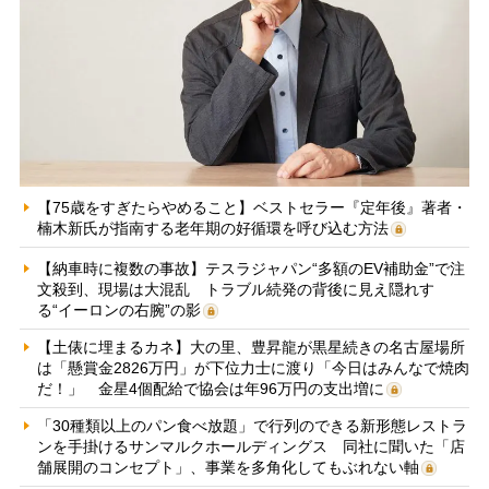
【75歳をすぎたらやめること】ベストセラー『定年後』著者・
楠木新氏が指南する老年期の好循環を呼び込む方法
【納車時に複数の事故】テスラジャパン“多額のEV補助金”で注
文殺到、現場は大混乱 トラブル続発の背後に見え隠れす
る“イーロンの右腕”の影
【土俵に埋まるカネ】大の里、豊昇龍が黒星続きの名古屋場所
は「懸賞金2826万円」が下位力士に渡り「今日はみんなで焼肉
だ！」 金星4個配給で協会は年96万円の支出増に
「30種類以上のパン食べ放題」で行列のできる新形態レストラ
ンを手掛けるサンマルクホールディングス 同社に聞いた「店
舗展開のコンセプト」、事業を多角化してもぶれない軸