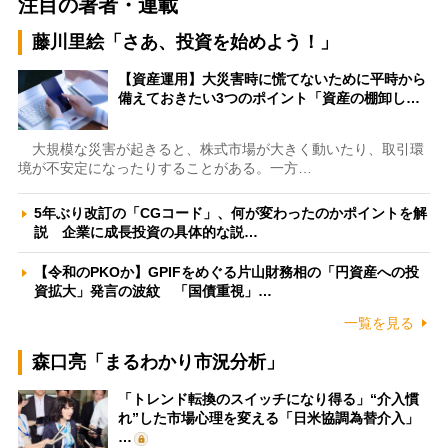
注目の著者・連載
藤川里絵「さあ、投資を始めよう！」
【資産運用】大災害時に慌てないために平時から
備えておきたい3つのポイント「資産の棚卸し…
大規模な災害が起きると、株式市場が大きく動いたり、取引環
境が不安定になったりすることがある。一方…
5年ぶり改訂の「CGコード」、何が変わったのかポイントを解
説 企業に成長投資の具体的な説…
【令和のPKOか】GPIFをめぐる片山財務相の「円資産への投
資拡大」発言の波紋 「国債重視」…
一覧を見る
森口亮「まるわかり市況分析」
「トレンド転換のスイッチになり得る」“介入慣
れ”した市場心理を変える「日米協調為替介入」
…