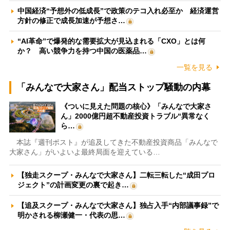
中国経済“予想外の低成長”で政策のテコ入れ必至か 経済運営
方針の修正で成長加速が予想さ…
“AI革命”で爆発的な需要拡大が見込まれる「CXO」とは何
か？ 高い競争力を持つ中国の医薬品…
一覧を見る
「みんなで大家さん」配当ストップ騒動の内幕
《ついに見えた問題の核心》「みんなで大家さ
ん」2000億円超不動産投資トラブル“異常なく
ら…
本誌『週刊ポスト』が追及してきた不動産投資商品「みんなで
大家さん」がいよいよ最終局面を迎えている…
【独走スクープ・みんなで大家さん】二転三転した“成田プロ
ジェクト”の計画変更の裏で起き…
【追及スクープ・みんなで大家さん】独占入手“内部議事録”で
明かされる柳瀬健一・代表の思…