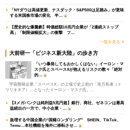
「NYダウは高値更新、ナスダック・S&P500は足踏み」が意味
する米国株市場の変化 半…
【歴史的な爆騰劇】時価総額10兆円企業が「2連続ストップ
高」「制限値幅拡大」の衝撃 フ…
一覧を見る
大前研一「ビジネス新大陸」の歩き方
「いつ暴発してもおかしくはない」イーロン・マ
スク氏とスペースXが抱えるリスクの数々「絶対
的…
宇宙開発企業「スペースX」の上場で史上初の「兆万長者（ト
リリオネア）」となったイーロン・マスク氏。…
【3メガバンクは純利益5兆円超】銀行、商社、ゼネコンは最高
益続出の一方で、中小企業・…
急増する中国企業の“国籍ロンダリング” SHEIN、TikTok、
Temu…本社機能を海外に移転させ…