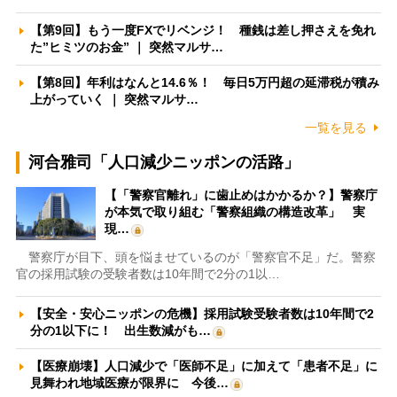
【第9回】もう一度FXでリベンジ！ 種銭は差し押さえを免れ
た”ヒミツのお金” ｜ 突然マルサ…
【第8回】年利はなんと14.6％！ 毎日5万円超の延滞税が積み
上がっていく ｜ 突然マルサ…
一覧を見る
河合雅司「人口減少ニッポンの活路」
【「警察官離れ」に歯止めはかかるか？】警察庁
が本気で取り組む「警察組織の構造改革」 実
現…
警察庁が目下、頭を悩ませているのが「警察官不足」だ。警察
官の採用試験の受験者数は10年間で2分の1以…
【安全・安心ニッポンの危機】採用試験受験者数は10年間で2
分の1以下に！ 出生数減がも…
【医療崩壊】人口減少で「医師不足」に加えて「患者不足」に
見舞われ地域医療が限界に 今後…