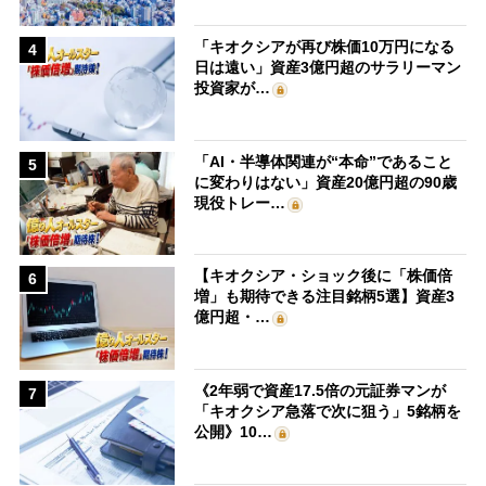
「キオクシアが再び株価10万円になる
4
日は遠い」資産3億円超のサラリーマン
投資家が…
「AI・半導体関連が“本命”であること
5
に変わりはない」資産20億円超の90歳
現役トレー…
【キオクシア・ショック後に「株価倍
6
増」も期待できる注目銘柄5選】資産3
億円超・…
《2年弱で資産17.5倍の元証券マンが
7
「キオクシア急落で次に狙う」5銘柄を
公開》10…