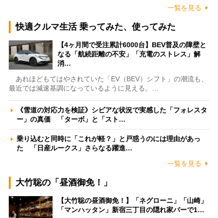
一覧を見る
快適クルマ生活 乗ってみた、使ってみた
【4ヶ月間で受注累計6000台】BEV普及の障壁と
なる「航続距離の不安」「充電のストレス」解
消…
あれほどもてはやされていた「EV（BEV）シフト」の潮流も、
最近では減速基調になっているように見える。…
《雪道の対応力を検証》シビアな状況で実感した「フォレスタ
ー」の真価 「ターボ」と「スト…
乗り込むと同時に「これが軽？」と戸惑うのには理由があっ
た 「日産ルークス」さらなる躍進…
一覧を見る
大竹聡の「昼酒御免！」
【大竹聡の昼酒御免！】「ネグローニ」「山崎」
「マンハッタン」新宿三丁目の隠れ家バーで1…