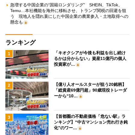
急増する中国企業の“国籍ロンダリング” SHEIN、TikTok、
Temu…本社機能を海外に移転させ、トランプ関税の回避を狙
う 現地人を隠れ蓑にした中国企業の農業参入・土地取得への
懸念も
ランキング
「キオクシアが今後も利益を出し続け
1
るかは分からない」資産11億円の個人
投資家が…
【億り人オールスターが狙う20銘柄】
2
「総資産69億円超」90歳現役トレーダ
ーから“10…
【首都圏の不動産価格「危ない駅」ラ
3
ンキング】“中古マンション売れ行き鈍
化”のワー…