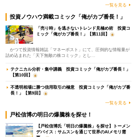
一覧を見る
投資ノウハウ満載コミック「俺がカブ番長！」
「売り時」を逃さないトレンド見極め術 投資コ
ミック「俺がカブ番長！」【第11回】
かつて投資情報雑誌「マネーポスト」にて、圧倒的な情報量が
詰め込まれた「天下無敵の株コミック」とし…
テクニカル分析・集中講義 投資コミック「俺がカブ番長！」
【第10回】
不透明相場に勝つ信用取引の極意 投資コミック「俺がカブ番
長！」【第9回】
一覧を見る
戸松信博の明日の爆騰株を探せ！
【戸松信博氏「明日の爆騰株」を探せ】トーメン
デバイス：サムスンを通じて世界のAIメモリ需