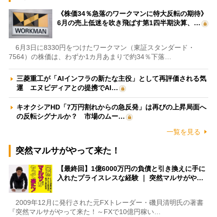
《株価34％急落のワークマンに特大反転の期待》
6月の売上低迷を吹き飛ばす第1四半期決算、…
6月3日に8330円をつけたワークマン（東証スタンダード・
7564）の株価は、わずか1カ月あまりで約34％下落…
三菱重工が「AIインフラの新たな主役」として再評価される気
運 エヌビディアとの提携でAI…
キオクシアHD「7万円割れからの急反発」は再びの上昇局面へ
の反転シグナルか？ 市場のムー…
一覧を見る
突然マルサがやって来た！
【最終回】1億6000万円の負債と引き換えに手に
入れたプライスレスな経験 ｜ 突然マルサがや…
2009年12月に発行された元FXトレーダー・磯貝清明氏の著書
『突然マルサがやって来た！～FXで10億円稼い…