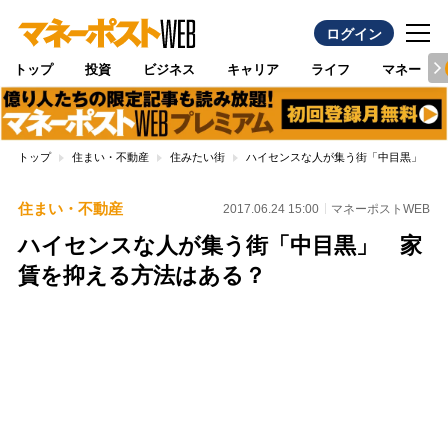
ログイン
トップ
投資
ビジネス
キャリア
ライフ
マネー
トップ
住まい・不動産
住みたい街
ハイセンスな人が集う街「中目黒」 家
住まい・不動産
2017.06.24 15:00
マネーポストWEB
ハイセンスな人が集う街「中目黒」 家
賃を抑える方法はある？
Loaded
:
100.00%
/
Unmute