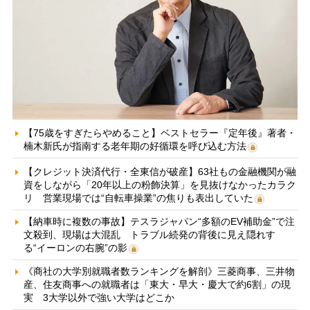
【75歳をすぎたらやめること】ベストセラー『定年後』著者・
楠木新氏が指南する老年期の好循環を呼び込む方法
【クレジット決済代行・全東信が破産】63社もの金融機関が融
資をしながら「20年以上の粉飾決算」を見抜けなかったカラク
リ 営業現場では“自転車操業”の焦りも表出していた
【納車時に複数の事故】テスラジャパン“多額のEV補助金”で注
文殺到、現場は大混乱 トラブル続発の背後に見え隠れす
る“イーロンの右腕”の影
《商社の大学別就職者数ランキングを解剖》三菱商事、三井物
産、住友商事への就職者は「東大・早大・慶大で約6割」の現
実 3大学以外で強い大学はどこか