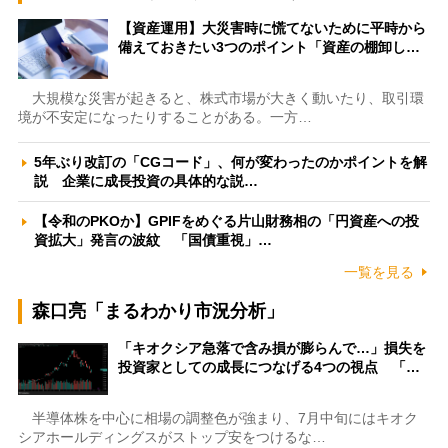
【資産運用】大災害時に慌てないために平時から
備えておきたい3つのポイント「資産の棚卸し…
大規模な災害が起きると、株式市場が大きく動いたり、取引環
境が不安定になったりすることがある。一方…
5年ぶり改訂の「CGコード」、何が変わったのかポイントを解
説 企業に成長投資の具体的な説…
【令和のPKOか】GPIFをめぐる片山財務相の「円資産への投
資拡大」発言の波紋 「国債重視」…
一覧を見る
森口亮「まるわかり市況分析」
「キオクシア急落で含み損が膨らんで…」損失を
投資家としての成長につなげる4つの視点 「…
半導体株を中心に相場の調整色が強まり、7月中旬にはキオク
シアホールディングスがストップ安をつけるな…