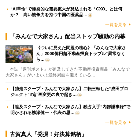
“AI革命”で爆発的な需要拡大が見込まれる「CXO」とは何
か？ 高い競争力を持つ中国の医薬品…
一覧を見る
「みんなで大家さん」配当ストップ騒動の内幕
《ついに見えた問題の核心》「みんなで大家さ
ん」2000億円超不動産投資トラブル“異常なく
ら…
本誌『週刊ポスト』が追及してきた不動産投資商品「みんなで
大家さん」がいよいよ最終局面を迎えている…
【独走スクープ・みんなで大家さん】二転三転した“成田プロ
ジェクト”の計画変更の裏で起き…
【追及スクープ・みんなで大家さん】独占入手“内部議事録”で
明かされる柳瀬健一・代表の思…
一覧を見る
古賀真人「発掘！好決算銘柄」