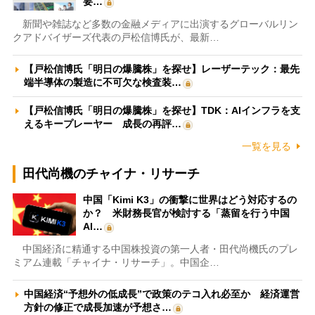
要…
新聞や雑誌など多数の金融メディアに出演するグローバルリン
クアドバイザーズ代表の戸松信博氏が、最新…
【戸松信博氏「明日の爆騰株」を探せ】レーザーテック：最先
端半導体の製造に不可欠な検査装…
【戸松信博氏「明日の爆騰株」を探せ】TDK：AIインフラを支
えるキープレーヤー 成長の再評…
一覧を見る
田代尚機のチャイナ・リサーチ
中国「Kimi K3」の衝撃に世界はどう対応するの
か？ 米財務長官が検討する「蒸留を行う中国
AI…
中国経済に精通する中国株投資の第一人者・田代尚機氏のプレ
ミアム連載「チャイナ・リサーチ」。中国企…
中国経済“予想外の低成長”で政策のテコ入れ必至か 経済運営
方針の修正で成長加速が予想さ…