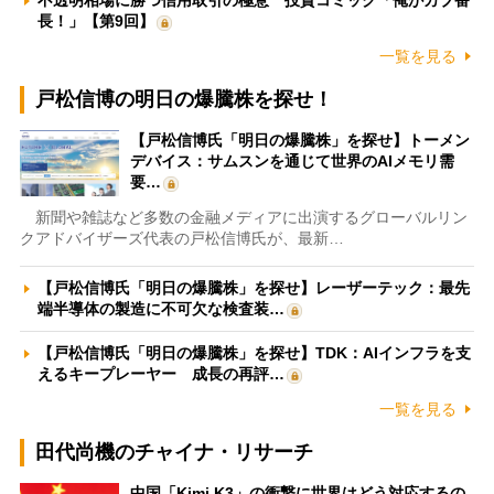
不透明相場に勝つ信用取引の極意 投資コミック「俺がカブ番
長！」【第9回】
一覧を見る
戸松信博の明日の爆騰株を探せ！
【戸松信博氏「明日の爆騰株」を探せ】トーメン
デバイス：サムスンを通じて世界のAIメモリ需
要…
新聞や雑誌など多数の金融メディアに出演するグローバルリン
クアドバイザーズ代表の戸松信博氏が、最新…
【戸松信博氏「明日の爆騰株」を探せ】レーザーテック：最先
端半導体の製造に不可欠な検査装…
【戸松信博氏「明日の爆騰株」を探せ】TDK：AIインフラを支
えるキープレーヤー 成長の再評…
一覧を見る
田代尚機のチャイナ・リサーチ
中国「Kimi K3」の衝撃に世界はどう対応するの