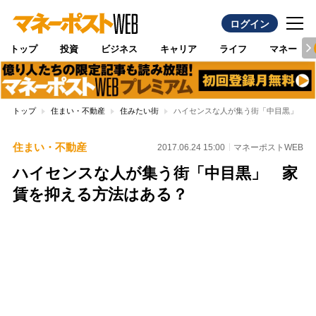
ログイン
トップ
投資
ビジネス
キャリア
ライフ
マネー
トップ
住まい・不動産
住みたい街
ハイセンスな人が集う街「中目黒」 家
住まい・不動産
2017.06.24 15:00
マネーポストWEB
ハイセンスな人が集う街「中目黒」 家
賃を抑える方法はある？
Loaded
:
100.00%
/
Unmute