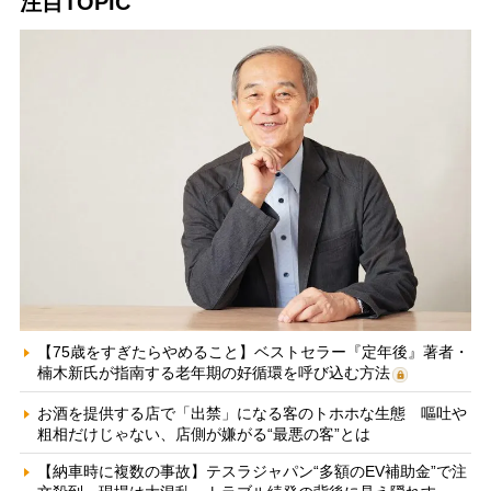
注目TOPIC
【75歳をすぎたらやめること】ベストセラー『定年後』著者・
楠木新氏が指南する老年期の好循環を呼び込む方法
お酒を提供する店で「出禁」になる客のトホホな生態 嘔吐や
粗相だけじゃない、店側が嫌がる“最悪の客”とは
【納車時に複数の事故】テスラジャパン“多額のEV補助金”で注