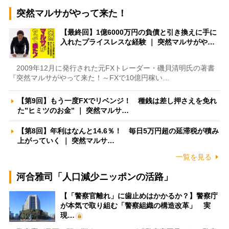
突然マルサがやって来た！
【最終回】1億6000万円の負債と引き換えに手に
入れたプライスレスな経験 ｜ 突然マルサがや…
2009年12月に発行された元FXトレーダー・磯貝清明氏の著書
『突然マルサがやって来た！～FXで10億円稼い…
【第9回】もう一度FXでリベンジ！ 種銭は差し押さえを免れ
た”ヒミツのお金” ｜ 突然マルサ…
【第8回】年利はなんと14.6％！ 毎日5万円超の延滞税が積み
上がっていく ｜ 突然マルサ…
一覧を見る
河合雅司「人口減少ニッポンの活路」
【「警察官離れ」に歯止めはかかるか？】警察庁
が本気で取り組む「警察組織の構造改革」 実
現…