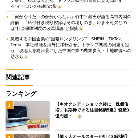
文殺到、現場は大混乱 トラブル続発の背後に見え隠れす
る“イーロンの右腕”の影
「何がやりたいのか分からない」竹中平蔵氏が語る高市内閣の
評価 「給付付き税額控除はその場しのぎ」いま不可欠なの
は“社会保障制度の改革議論”と指摘
急増する中国企業の“国籍ロンダリング” SHEIN、TikTok、
Temu…本社機能を海外に移転させ、トランプ関税の回避を狙
う 現地人を隠れ蓑にした中国企業の農業参入・土地取得への
懸念も
関連記事
ランキング
【キオクシア・ショック後に「株価倍
1
増」も期待できる注目銘柄5選】資産3
億円超・…
【億り人オールスターが狙う20銘柄】
2