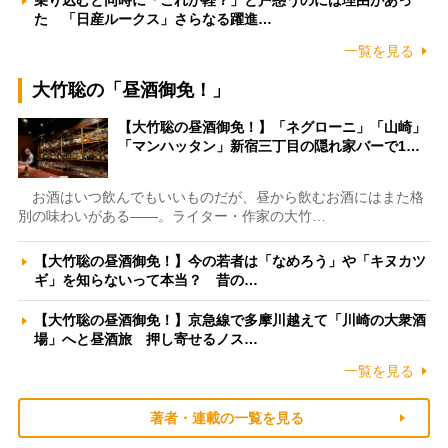
乗り込むと同時に「これが軽？」と戸惑うのには理由があっ
た 「日産ルークス」さらなる躍進…
一覧を見る
大竹聡の「昼酒御免！」
【大竹聡の昼酒御免！】「ネグローニ」「山崎」
「マンハッタン」新宿三丁目の隠れ家バーで1…
お酒はいつ飲んでもいいものだが、昼から飲むお酒にはまた格
別の味わいがある――。ライター・作家の大竹…
【大竹聡の昼酒御免！】今の若者は「なめろう」や「キヌカツ
ギ」を知らないって本当？ 昔の…
【大竹聡の昼酒御免！】京急線で多摩川越えて「川崎の大衆酒
場」へと昼酒旅 押し寄せるノス…
一覧を見る
著者・連載の一覧を見る