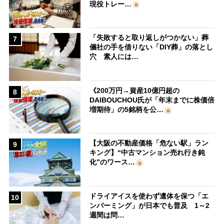
現役トレー…
「失敗すると取り返しがつかない」葬
7
儀社の手を借りない「DIY葬」の落とし
穴 素人には…
《200万円→資産10億円超の
8
DAIBOUCHOU氏が「年末までに株価倍
増期待」の5銘柄を公…
【大阪の不動産価格「危ない駅」ラン
9
キング】“中古マンション売れ行き鈍
化”のワース…
ドライアイスを使わず遺体を保つ「エ
10
ンバーミング」が日本でも普及 1～2
週間は問…