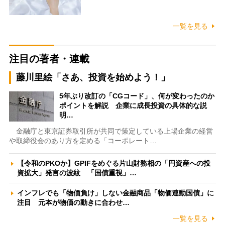
一覧を見る
注目の著者・連載
藤川里絵「さあ、投資を始めよう！」
5年ぶり改訂の「CGコード」、何が変わったのか
ポイントを解説 企業に成長投資の具体的な説
明…
金融庁と東京証券取引所が共同で策定している上場企業の経営
や取締役会のあり方を定める「コーポレート…
【令和のPKOか】GPIFをめぐる片山財務相の「円資産への投
資拡大」発言の波紋 「国債重視」…
インフレでも「物価負け」しない金融商品「物価連動国債」に
注目 元本が物価の動きに合わせ…
一覧を見る