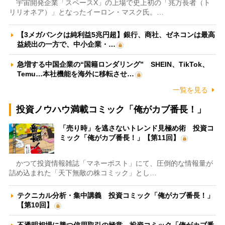
宇宙開発企業「スペースX」の上場で史上初の「兆万長者（ト
リリオネア）」となったイーロン・マスク氏。…
【3メガバンクは純利益5兆円超】銀行、商社、ゼネコンは最高
益続出の一方で、中小企業・…
急増する中国企業の“国籍ロンダリング” SHEIN、TikTok、
Temu…本社機能を海外に移転させ…
一覧を見る
投資ノウハウ満載コミック「俺がカブ番長！」
「売り時」を逃さないトレンド見極め術 投資コ
ミック「俺がカブ番長！」【第11回】
かつて投資情報雑誌「マネーポスト」にて、圧倒的な情報量が
詰め込まれた「天下無敵の株コミック」とし…
テクニカル分析・集中講義 投資コミック「俺がカブ番長！」
【第10回】