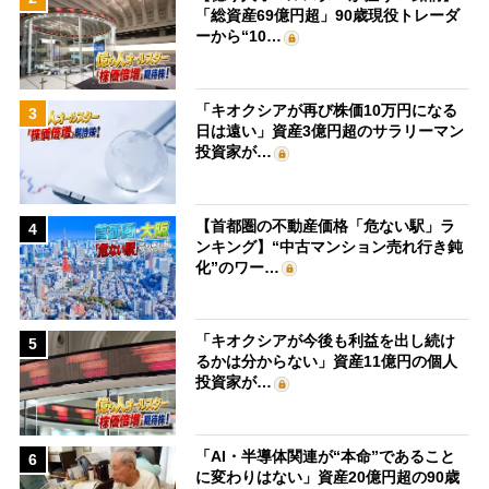
「総資産69億円超」90歳現役トレーダ
ーから“10…
「キオクシアが再び株価10万円になる
3
日は遠い」資産3億円超のサラリーマン
投資家が…
【首都圏の不動産価格「危ない駅」ラ
4
ンキング】“中古マンション売れ行き鈍
化”のワー…
「キオクシアが今後も利益を出し続け
5
るかは分からない」資産11億円の個人
投資家が…
「AI・半導体関連が“本命”であること
6
に変わりはない」資産20億円超の90歳