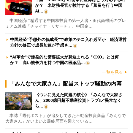
か？ 米財務長官が検討する「蒸留を行う中国
AI…
中国経済に精通する中国株投資の第一人者・田代尚機氏のプレ
ミアム連載「チャイナ・リサーチ」。中国企…
中国経済“予想外の低成長”で政策のテコ入れ必至か 経済運営
方針の修正で成長加速が予想さ…
“AI革命”で爆発的な需要拡大が見込まれる「CXO」とは何
か？ 高い競争力を持つ中国の医薬品…
一覧を見る
「みんなで大家さん」配当ストップ騒動の内幕
《ついに見えた問題の核心》「みんなで大家さ
ん」2000億円超不動産投資トラブル“異常なく
ら…
本誌『週刊ポスト』が追及してきた不動産投資商品「みんなで
大家さん」がいよいよ最終局面を迎えている…