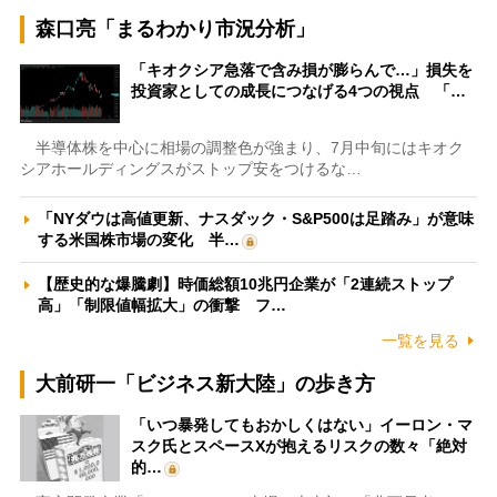
森口亮「まるわかり市況分析」
「キオクシア急落で含み損が膨らんで…」損失を
投資家としての成長につなげる4つの視点 「…
半導体株を中心に相場の調整色が強まり、7月中旬にはキオク
シアホールディングスがストップ安をつけるな…
「NYダウは高値更新、ナスダック・S&P500は足踏み」が意味
する米国株市場の変化 半…
【歴史的な爆騰劇】時価総額10兆円企業が「2連続ストップ
高」「制限値幅拡大」の衝撃 フ…
一覧を見る
大前研一「ビジネス新大陸」の歩き方
「いつ暴発してもおかしくはない」イーロン・マ
スク氏とスペースXが抱えるリスクの数々「絶対
的…