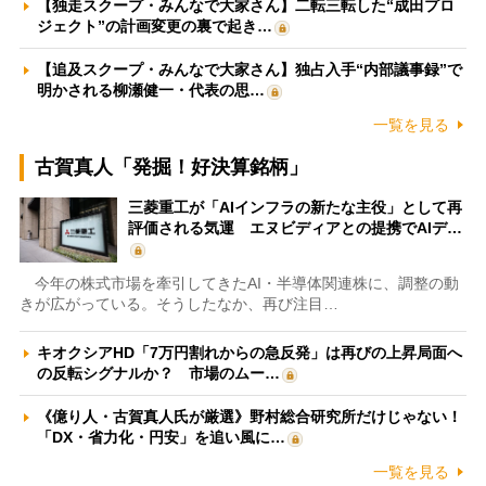
【独走スクープ・みんなで大家さん】二転三転した“成田プロ
ジェクト”の計画変更の裏で起き…
【追及スクープ・みんなで大家さん】独占入手“内部議事録”で
明かされる柳瀬健一・代表の思…
一覧を見る
古賀真人「発掘！好決算銘柄」
三菱重工が「AIインフラの新たな主役」として再
評価される気運 エヌビディアとの提携でAIデ…
今年の株式市場を牽引してきたAI・半導体関連株に、調整の動
きが広がっている。そうしたなか、再び注目…
キオクシアHD「7万円割れからの急反発」は再びの上昇局面へ
の反転シグナルか？ 市場のムー…
《億り人・古賀真人氏が厳選》野村総合研究所だけじゃない！
「DX・省力化・円安」を追い風に…
一覧を見る