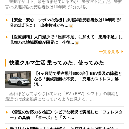
警察庁が目下、頭を悩ませているのが「警察官不足」だ。警察
官の採用試験の受験者数は10年間で2分の1以…
【安全・安心ニッポンの危機】採用試験受験者数は10年間で2
分の1以下に！ 出生数減がも…
【医療崩壊】人口減少で「医師不足」に加えて「患者不足」に
見舞われ地域医療が限界に 今後…
一覧を見る
快適クルマ生活 乗ってみた、使ってみた
【4ヶ月間で受注累計6000台】BEV普及の障壁と
なる「航続距離の不安」「充電のストレス」解
消…
あれほどもてはやされていた「EV（BEV）シフト」の潮流も、
最近では減速基調になっているように見える。…
《雪道の対応力を検証》シビアな状況で実感した「フォレスタ
ー」の真価 「ターボ」と「スト…