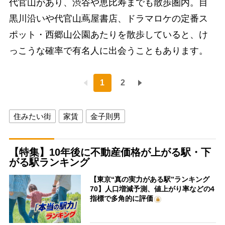
代官山があり、渋谷や恵比寿までも散歩圏内。目
黒川沿いや代官山蔦屋書店、ドラマロケの定番ス
ポット・西郷山公園あたりを散歩していると、け
っこうな確率で有名人に出会うこともあります。
1
2
住みたい街
家賃
金子則男
【特集】10年後に不動産価格が上がる駅・下
がる駅ランキング
【東京“真の実力がある駅”ランキング
70】人口増減予測、値上がり率などの4
指標で多角的に評価