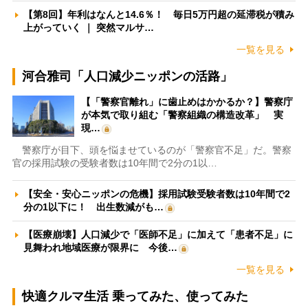
【第8回】年利はなんと14.6％！ 毎日5万円超の延滞税が積み
上がっていく ｜ 突然マルサ…
一覧を見る
河合雅司「人口減少ニッポンの活路」
【「警察官離れ」に歯止めはかかるか？】警察庁
が本気で取り組む「警察組織の構造改革」 実
現…
警察庁が目下、頭を悩ませているのが「警察官不足」だ。警察
官の採用試験の受験者数は10年間で2分の1以…
【安全・安心ニッポンの危機】採用試験受験者数は10年間で2
分の1以下に！ 出生数減がも…
【医療崩壊】人口減少で「医師不足」に加えて「患者不足」に
見舞われ地域医療が限界に 今後…
一覧を見る
快適クルマ生活 乗ってみた、使ってみた