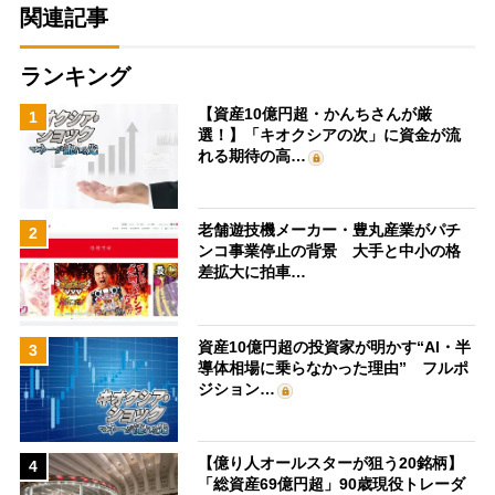
関連記事
ランキング
【資産10億円超・かんちさんが厳
1
選！】「キオクシアの次」に資金が流
れる期待の高…
老舗遊技機メーカー・豊丸産業がパチ
2
ンコ事業停止の背景 大手と中小の格
差拡大に拍車…
資産10億円超の投資家が明かす“AI・半
3
導体相場に乗らなかった理由” フルポ
ジション…
【億り人オールスターが狙う20銘柄】
4
「総資産69億円超」90歳現役トレーダ