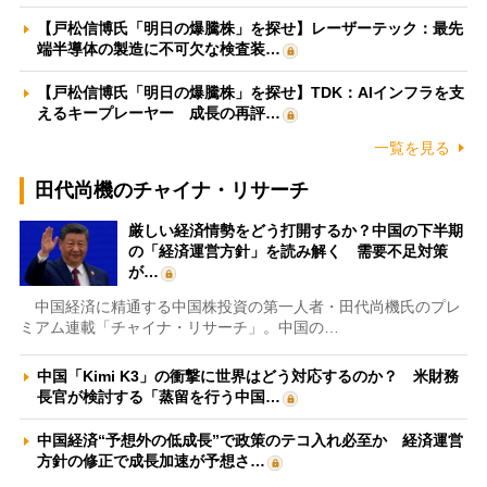
【戸松信博氏「明日の爆騰株」を探せ】レーザーテック：最先
端半導体の製造に不可欠な検査装…
【戸松信博氏「明日の爆騰株」を探せ】TDK：AIインフラを支
えるキープレーヤー 成長の再評…
一覧を見る
田代尚機のチャイナ・リサーチ
厳しい経済情勢をどう打開するか？中国の下半期
の「経済運営方針」を読み解く 需要不足対策
が…
中国経済に精通する中国株投資の第一人者・田代尚機氏のプレ
ミアム連載「チャイナ・リサーチ」。中国の…
中国「Kimi K3」の衝撃に世界はどう対応するのか？ 米財務
長官が検討する「蒸留を行う中国…
中国経済“予想外の低成長”で政策のテコ入れ必至か 経済運営
方針の修正で成長加速が予想さ…