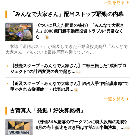
一覧を見る
「みんなで大家さん」配当ストップ騒動の内幕
《ついに見えた問題の核心》「みんなで大家さ
ん」2000億円超不動産投資トラブル“異常なく
ら…
本誌『週刊ポスト』が追及してきた不動産投資商品「みんなで
大家さん」がいよいよ最終局面を迎えている…
【独走スクープ・みんなで大家さん】二転三転した“成田プロ
ジェクト”の計画変更の裏で起き…
【追及スクープ・みんなで大家さん】独占入手“内部議事録”で
明かされる柳瀬健一・代表の思…
一覧を見る
古賀真人「発掘！好決算銘柄」
《株価34％急落のワークマンに特大反転の期待》
6月の売上低迷を吹き飛ばす第1四半期決算、…