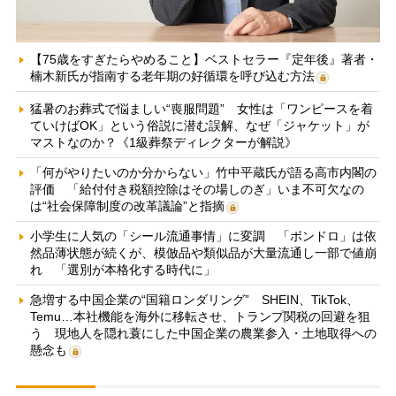
【75歳をすぎたらやめること】ベストセラー『定年後』著者・
楠木新氏が指南する老年期の好循環を呼び込む方法
猛暑のお葬式で悩ましい“喪服問題” 女性は「ワンピースを着
ていけばOK」という俗説に潜む誤解、なぜ「ジャケット」が
マストなのか？《1級葬祭ディレクターが解説》
「何がやりたいのか分からない」竹中平蔵氏が語る高市内閣の
評価 「給付付き税額控除はその場しのぎ」いま不可欠なの
は“社会保障制度の改革議論”と指摘
小学生に人気の「シール流通事情」に変調 「ボンドロ」は依
然品薄状態が続くが、模倣品や類似品が大量流通し一部で値崩
れ 「選別が本格化する時代に」
急増する中国企業の“国籍ロンダリング” SHEIN、TikTok、
Temu…本社機能を海外に移転させ、トランプ関税の回避を狙
う 現地人を隠れ蓑にした中国企業の農業参入・土地取得への
懸念も