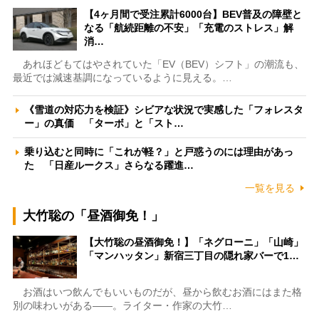
【4ヶ月間で受注累計6000台】BEV普及の障壁と
なる「航続距離の不安」「充電のストレス」解
消…
あれほどもてはやされていた「EV（BEV）シフト」の潮流も、
最近では減速基調になっているように見える。…
《雪道の対応力を検証》シビアな状況で実感した「フォレスタ
ー」の真価 「ターボ」と「スト…
乗り込むと同時に「これが軽？」と戸惑うのには理由があっ
た 「日産ルークス」さらなる躍進…
一覧を見る
大竹聡の「昼酒御免！」
【大竹聡の昼酒御免！】「ネグローニ」「山崎」
「マンハッタン」新宿三丁目の隠れ家バーで1…
お酒はいつ飲んでもいいものだが、昼から飲むお酒にはまた格
別の味わいがある――。ライター・作家の大竹…