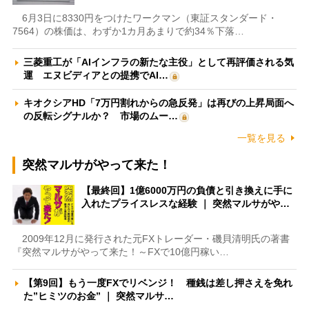
6月3日に8330円をつけたワークマン（東証スタンダード・
7564）の株価は、わずか1カ月あまりで約34％下落…
三菱重工が「AIインフラの新たな主役」として再評価される気
運 エヌビディアとの提携でAI…
キオクシアHD「7万円割れからの急反発」は再びの上昇局面へ
の反転シグナルか？ 市場のムー…
一覧を見る
突然マルサがやって来た！
【最終回】1億6000万円の負債と引き換えに手に
入れたプライスレスな経験 ｜ 突然マルサがや…
2009年12月に発行された元FXトレーダー・磯貝清明氏の著書
『突然マルサがやって来た！～FXで10億円稼い…
【第9回】もう一度FXでリベンジ！ 種銭は差し押さえを免れ
た”ヒミツのお金” ｜ 突然マルサ…