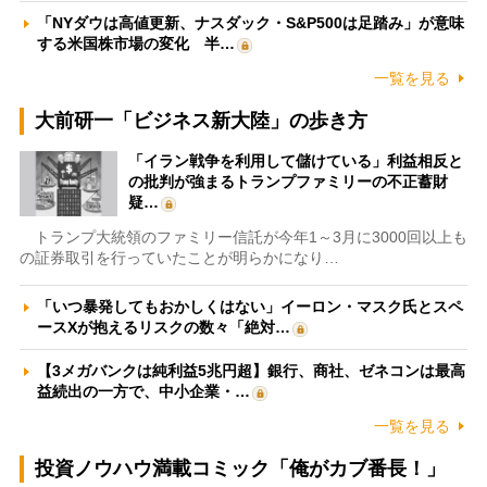
「NYダウは高値更新、ナスダック・S&P500は足踏み」が意味
する米国株市場の変化 半…
一覧を見る
大前研一「ビジネス新大陸」の歩き方
「イラン戦争を利用して儲けている」利益相反と
の批判が強まるトランプファミリーの不正蓄財
疑…
トランプ大統領のファミリー信託が今年1～3月に3000回以上も
の証券取引を行っていたことが明らかになり…
「いつ暴発してもおかしくはない」イーロン・マスク氏とスペ
ースXが抱えるリスクの数々「絶対…
【3メガバンクは純利益5兆円超】銀行、商社、ゼネコンは最高
益続出の一方で、中小企業・…
一覧を見る
投資ノウハウ満載コミック「俺がカブ番長！」