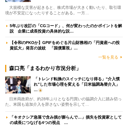
大規模な災害が起きると、株式市場が大きく動いたり、取引環
境が不安定になったりすることがある。一方…
5年ぶり改訂の「CGコード」、何が変わったのかポイントを解
説 企業に成長投資の具体的な説…
【令和のPKOか】GPIFをめぐる片山財務相の「円資産への投
資拡大」発言の波紋 「国債重視」…
一覧を見る
森口亮「まるわかり市況分析」
「トレンド転換のスイッチになり得る」“介入慣
れ”した市場心理を変える「日米協調為替介入」
…
日米両政府が、約28年ぶりとなる円買いの協調介入に踏み切っ
た。米国も追加介入を辞さない姿勢を示して…
「キオクシア急落で含み損が膨らんで…」損失を投資家として
の成長につなげる4つの視点 …