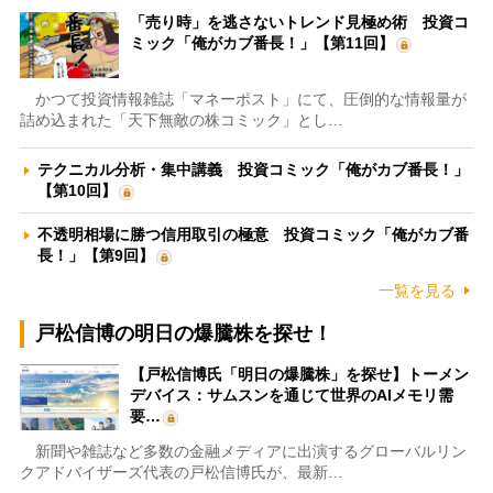
「売り時」を逃さないトレンド見極め術 投資コ
ミック「俺がカブ番長！」【第11回】
かつて投資情報雑誌「マネーポスト」にて、圧倒的な情報量が
詰め込まれた「天下無敵の株コミック」とし…
テクニカル分析・集中講義 投資コミック「俺がカブ番長！」
【第10回】
不透明相場に勝つ信用取引の極意 投資コミック「俺がカブ番
長！」【第9回】
一覧を見る
戸松信博の明日の爆騰株を探せ！
【戸松信博氏「明日の爆騰株」を探せ】トーメン
デバイス：サムスンを通じて世界のAIメモリ需
要…
新聞や雑誌など多数の金融メディアに出演するグローバルリン
クアドバイザーズ代表の戸松信博氏が、最新…