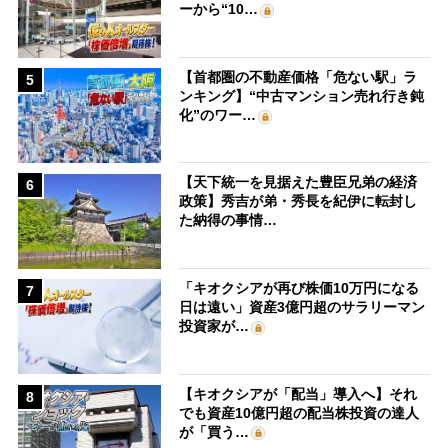
ーから“10…
【首都圏の不動産価格「危ない駅」ラ
5
ンキング】“中古マンション売れ行き鈍
化”のワー…
【天下統一を見据えた豊臣兄弟の経済
6
政策】秀吉が弟・秀長を紀伊に転封し
た納得の事情…
「キオクシアが再び株価10万円になる
7
日は遠い」資産3億円超のサラリーマン
投資家が…
【キオクシアが「配当」導入へ】それ
8
でも資産10億円超の配当株投資の達人
が「買う…