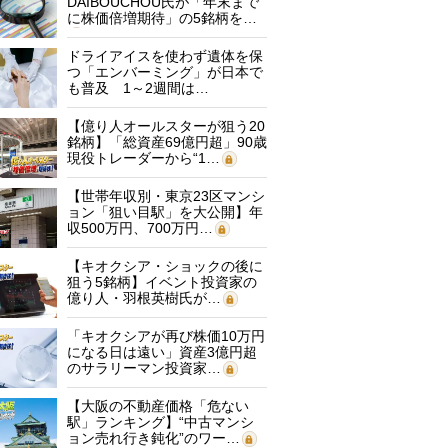
DAIBOUCHOU氏が「年末まで
に株価倍増期待」の5銘柄を…
ドライアイスを使わず遺体を保
つ「エンバーミング」が日本で
も普及 1～2週間は…
【億り人オールスターが狙う20
銘柄】「総資産69億円超」90歳
現役トレーダーから“1…
【世帯年収別・東京23区マンシ
ョン「狙い目駅」を大公開】年
収500万円、700万円…
【キオクシア・ショックの後に
狙う5銘柄】イベント投資家の
億り人・羽根英樹氏が…
「キオクシアが再び株価10万円
になる日は遠い」資産3億円超
のサラリーマン投資家…
【大阪の不動産価格「危ない
駅」ランキング】“中古マンシ
ョン売れ行き鈍化”のワー…