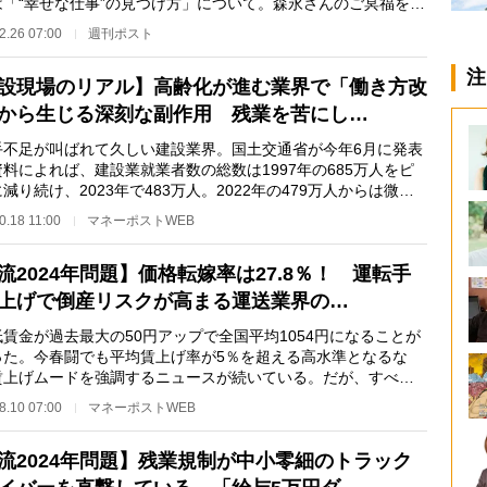
は「“幸せな仕事”の見つけ方」について。森永さんのご冥福を慎
お祈り申し上…
2.26 07:00
週刊ポスト
注
設現場のリアル】高齢化が進む業界で「働き方改
から生じる深刻な副作用 残業を苦にし…
不足が叫ばれて久しい建設業界。国土交通省が今年6月に発表
料によれば、建設業就業者数の総数は1997年の685万人をピ
減り続け、2023年で483万人。2022年の479万人からは微増
ものの、その増え…
0.18 11:00
マネーポストWEB
流2024年問題】価格転嫁率は27.8％！ 運転手
上げで倒産リスクが高まる運送業界の…
賃金が過去最大の50円アップで全国平均1054円になることが
った。今春闘でも平均賃上げ率が5％を超える高水準となるな
賃上げムードを強調するニュースが続いている。だが、すべて
働者が賃上げの恩…
8.10 07:00
マネーポストWEB
流2024年問題】残業規制が中小零細のトラック