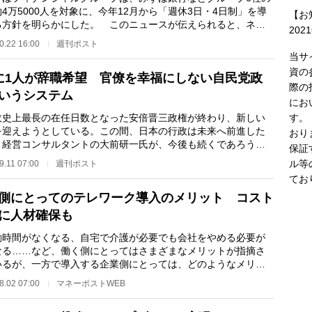
4万5000人を対象に、今年12月から「週休3日・4日制」を導
【お
る方針を明らかにした。 このニュースが伝えられると、ネッ
202
では〈働き方の…
0.22 16:00
週刊ポスト
当サ
資の
に1人が辞職希望 官僚を幸福にしない自民党政
際の
いうシステム
にお
す。
史上最長の在任日数となった安倍晋三政権が終わり、新しい
を迎えようとしている。この間、日本の行政は未来へ前進した
おり
。経営コンサルタントの大前研一氏が、今後も続くであろう自
保証
政権というシス…
ル等
9.11 07:00
週刊ポスト
てお
側にとってのテレワーク導入のメリット コスト
に人材確保も
時間がなくなる、自宅で介護が必要でも会社をやめる必要が
なる……など、働く側にとってはさまざまなメリットが指摘さ
いるが、一方で導入する企業側にとっては、どのようなメリッ
あるのか。 そも…
8.02 07:00
マネーポストWEB