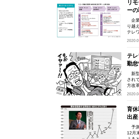
リモ
ーの
企業
り越
テレ
フィ
2020.0
テレ
勤怠
新型
され
方改
型コ
2020.0
育休
出産
予測
12月
よると