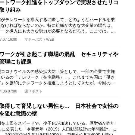
ートワーク推進をトップダウンで実現させたリコ
取り組み
がテレワークを導入するに際して、どのようなハードルを乗
えなければならないのか。特に組織が大きな大企業の場合は、
ワーク導入にも大きな労力が必要となるだろう。ここでは、オ
ス向け事務機器…
7.07 16:00
マネーポストWEB
ワークが引き起こす職場の混乱 セキュリティや
管理にも課題
コロナウイルスの感染拡大防止策として、一部の企業で実施
ているの「テレワーク（在宅勤務）」。これまでも国は「働き
革」を旗印にテレワークを推進しようとしてきたが、今回の新
ロナ対策として“…
4.06 07:00
週刊ポスト
取得して育児しない男性も… 日本社会で女性の
を阻む意識の壁
を上回るスピードで、少子化が加速している。厚労省が昨年
末に公表した「令和元年（2019）人口動態統計の年間推計」に
、2019年の出生数は86万4000人。前年から5万4000人減少