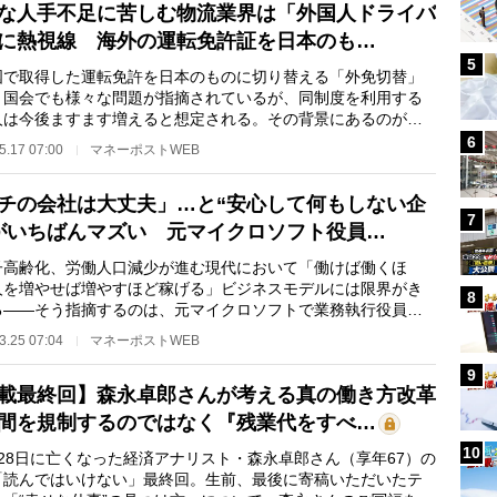
な人手不足に苦しむ物流業界は「外国人ドライバ
に熱視線 海外の運転免許証を日本のも…
5
で取得した運転免許を日本のものに切り替える「外免切替」
。国会でも様々な問題が指摘されているが、同制度を利用する
人は今後ますます増えると想定される。その背景にあるのが、
社会に待ち受け…
6
5.17 07:00
マネーポストWEB
チの会社は大丈夫」…と“安心して何もしない企
7
がいちばんマズい 元マイクロソフト役員…
高齢化、労働人口減少が進む現代において「働けば働くほ
人を増やせば増やすほど稼げる」ビジネスモデルには限界がき
8
る――そう指摘するのは、元マイクロソフトで業務執行役員も
た越川慎司氏だ。現…
3.25 07:04
マネーポストWEB
9
載最終回】森永卓郎さんが考える真の働き方改革
間を規制するのではなく『残業代をすべ…
10
28日に亡くなった経済アナリスト・森永卓郎さん（享年67）の
「読んではいけない」最終回。生前、最後に寄稿いただいたテ