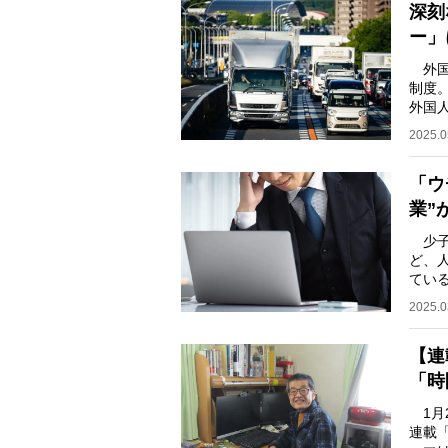
深刻
ー」
外国
制度
外国
日本
2025.0
「ウ
業”
少子
ど、
てい
務め
2025.0
【連
「時
1月
連載