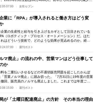
治32（1899年）の…
2.05 07:00
女性セブン
企業に「RPA」が導入されると働き方はどう変
か
企業の生産性と給与を引き上げるカギとして注目されている
RPA（ロボティック・プロセス・オートメーション）だ。はた
これはどういう技術で、どのような効果が見込めるのか。経営
サルタントの大前…
0.24 07:00
週刊ポスト
ルマ廃止」の流れの中、営業マンはどう仕事して
のか
料を二重払いさせるなどの不適切販売問題を起こしたかんぽ
は「営業ノルマ廃止」に踏み切った。「7月31日に19年度の営業
を撤回、販売員のノルマも廃止しました。これまでは年度ごと
業目標を設定し…
0.08 15:00
週刊ポスト
局が「土曜日配達廃止」の方針 その本当の理由