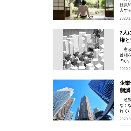
社員約
入す
ト上
2020.1
7人
権と
憲政
首相
のか
民党
2020.0
企業
削減
通勤
なく
れて
トが
2020.0