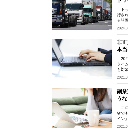
ドラ
トラ
行さ
る諸
今、
2024.0
非正
本当
20
タイ
も対
待遇
2021.0
副業
うな
コロ
省で
イン」
2月
2021.0