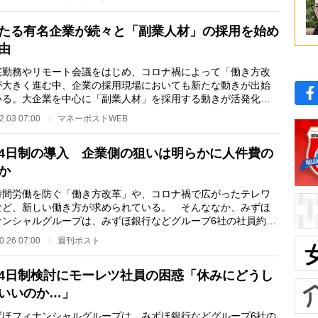
たる有名企業が続々と「副業人材」の採用を始め
由
勤務やリモート会議をはじめ、コロナ禍によって「働き方改
が大きく進む中、企業の採用現場においても新たな動きが出始
いる。大企業を中心に「副業人材」を採用する動きが活発化し
るのだ。副業マ…
2.03 07:00
マネーポストWEB
4日制の導入 企業側の狙いは明らかに人件費の
か
間労働を防ぐ「働き方改革」や、コロナ禍で広がったテレワ
など、新しい働き方が求められている。 そんななか、みずほ
ナンシャルグループは、みずほ銀行などグループ6社の社員約4
00人を対象に、…
0.26 07:00
週刊ポスト
4日制検討にモーレツ社員の困惑「休みにどうし
いいのか…」
ほフィナンシャルグループは、みずほ銀行などグループ6社の