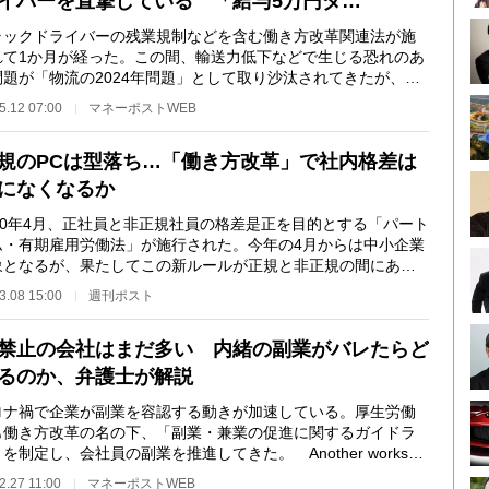
イバーを直撃している 「給与5万円ダ…
ックドライバーの残業規制などを含む働き方改革関連法が施
れて1か月が経った。この間、輸送力低下などで生じる恐れのあ
問題が「物流の2024年問題」として取り沙汰されてきたが、
トラック輸送の現…
5.12 07:00
マネーポストWEB
規のPCは型落ち…「働き方改革」で社内格差は
になくなるか
20年4月、正社員と非正規社員の格差是正を目的とする「パート
ム・有期雇用労働法」が施行された。今年の4月からは中小企業
象となるが、果たしてこの新ルールが正規と非正規の間にある
差にどう影響…
3.08 15:00
週刊ポスト
禁止の会社はまだ多い 内緒の副業がバレたらど
るのか、弁護士が解説
ナ禍で企業が副業を容認する動きが加速している。厚生労働
も働き方改革の名の下、「副業・兼業の促進に関するガイドラ
を制定し、会社員の副業を推進してきた。 Another worksが
に発表した「副…
2.27 11:00
マネーポストWEB