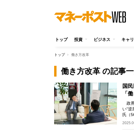
トップ
投資
ビジネス
キャリ
トップ
働き方改革
働き方改革 の記事
国民
「働
政界
い“
氏（
人が
2025.0