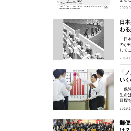
し、明
2020.0
日本
わる
日本
のが
して
コン
2019.1
「ノ
いく
保険
生命
目標
に営
2019.1
郵便
は？