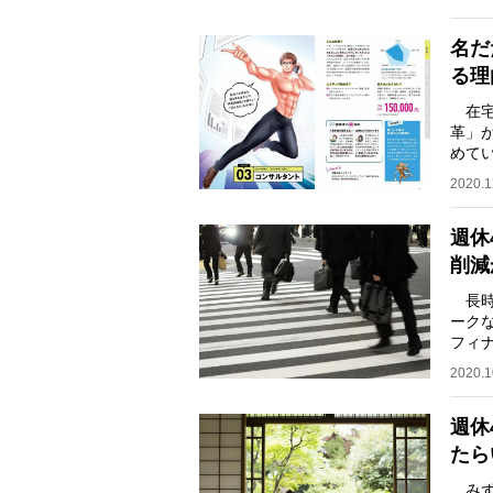
名だ
る理
在宅
革」
めて
てい
2020.1
週休
削減
長時
ーク
フィ
万50
2020.1
週休
たら
みず