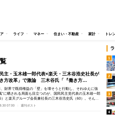
ア
ライフ
マネー
住まい・不動産
家計
トレ
ラ
1
一覧
民主・玉木雄一郎代表×楽天・三木谷浩史社長が
2
き方改革」で激論 三木谷氏「『働き方…
、財界で既得権益の「壁」を壊そうと行動し、それゆえに強
逆風”に晒される局面も目立つのが、国民民主党代表の玉木雄一郎
3
56）と楽天グループ会長兼社長の三木谷浩史氏（60）。そんな2
初対談。日本…
6.30 07:00
週刊ポスト
4