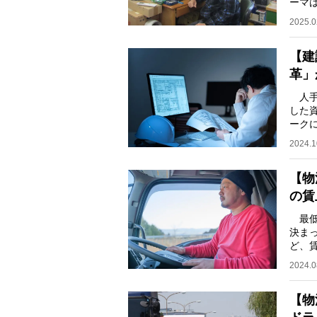
ーマ
んで
2025.0
【建
革」
人手
した資
ークに
した
2024.1
【物
の賃
最低
決ま
ど、
の労
2024.0
【物