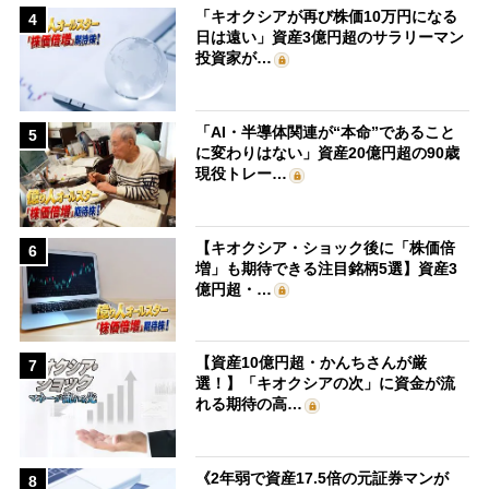
「キオクシアが再び株価10万円になる
4
日は遠い」資産3億円超のサラリーマン
投資家が…
「AI・半導体関連が“本命”であること
5
に変わりはない」資産20億円超の90歳
現役トレー…
【キオクシア・ショック後に「株価倍
6
増」も期待できる注目銘柄5選】資産3
億円超・…
【資産10億円超・かんちさんが厳
7
選！】「キオクシアの次」に資金が流
れる期待の高…
《2年弱で資産17.5倍の元証券マンが
8