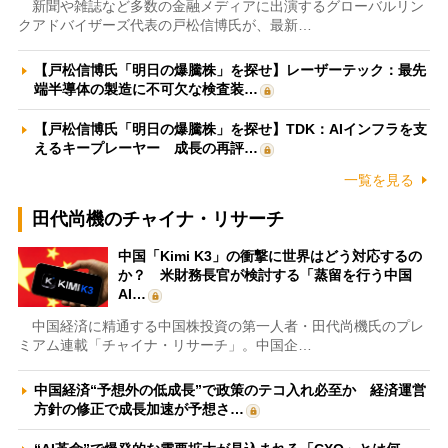
新聞や雑誌など多数の金融メディアに出演するグローバルリン
クアドバイザーズ代表の戸松信博氏が、最新…
【戸松信博氏「明日の爆騰株」を探せ】レーザーテック：最先
端半導体の製造に不可欠な検査装…
【戸松信博氏「明日の爆騰株」を探せ】TDK：AIインフラを支
えるキープレーヤー 成長の再評…
一覧を見る
田代尚機のチャイナ・リサーチ
中国「Kimi K3」の衝撃に世界はどう対応するの
か？ 米財務長官が検討する「蒸留を行う中国
AI…
中国経済に精通する中国株投資の第一人者・田代尚機氏のプレ
ミアム連載「チャイナ・リサーチ」。中国企…
中国経済“予想外の低成長”で政策のテコ入れ必至か 経済運営
方針の修正で成長加速が予想さ…