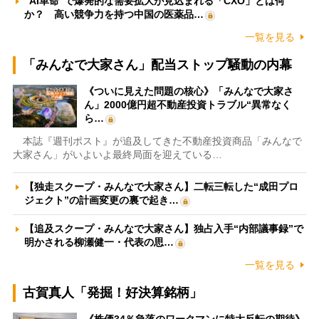
“AI革命”で爆発的な需要拡大が見込まれる「CXO」とは何
か？ 高い競争力を持つ中国の医薬品…
一覧を見る
「みんなで大家さん」配当ストップ騒動の内幕
《ついに見えた問題の核心》「みんなで大家さ
ん」2000億円超不動産投資トラブル“異常なく
ら…
本誌『週刊ポスト』が追及してきた不動産投資商品「みんなで
大家さん」がいよいよ最終局面を迎えている…
【独走スクープ・みんなで大家さん】二転三転した“成田プロ
ジェクト”の計画変更の裏で起き…
【追及スクープ・みんなで大家さん】独占入手“内部議事録”で
明かされる柳瀬健一・代表の思…
一覧を見る
古賀真人「発掘！好決算銘柄」