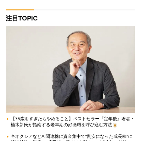
注目TOPIC
【75歳をすぎたらやめること】ベストセラー『定年後』著者・
楠木新氏が指南する老年期の好循環を呼び込む方法
キオクシアなどAI関連株に資金集中で“割安になった成長株”に