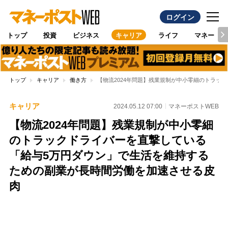
ログイン
トップ
投資
ビジネス
キャリア
ライフ
マネー
トップ
キャリア
働き方
【物流2024年問題】残業規制が中小零細のトラッ
キャリア
2024.05.12 07:00
マネーポストWEB
【物流2024年問題】残業規制が中小零細
のトラックドライバーを直撃している
「給与5万円ダウン」で生活を維持する
ための副業が長時間労働を加速させる皮
肉
Loaded
:
100.00%
/
Unmute