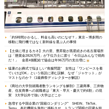
「約5時間かかるし、料金も高いのになぜ？」東京～博多間の
移動に飛行機ではなく新幹線を選ぶ人の事情
【土俵に埋まるカネ】大の里、豊昇龍が黒星続きの名古屋場所
は「懸賞金2826万円」が下位力士に渡り「今日はみんなで焼肉
だ！」 金星4個配給で協会は年96万円の支出増に
猛暑のお葬式で悩ましい“喪服問題” 女性は「ワンピースを着
ていけばOK」という俗説に潜む誤解、なぜ「ジャケット」が
マストなのか？《1級葬祭ディレクターが解説》
《商社の大学別就職者数ランキングを解剖》三菱商事、三井物
産、住友商事への就職者は「東大・早大・慶大で約6割」の現
実 3大学以外で強い大学はどこか
急増する中国企業の“国籍ロンダリング” SHEIN、TikTok、
Temu…本社機能を海外に移転させ、トランプ関税の回避を狙