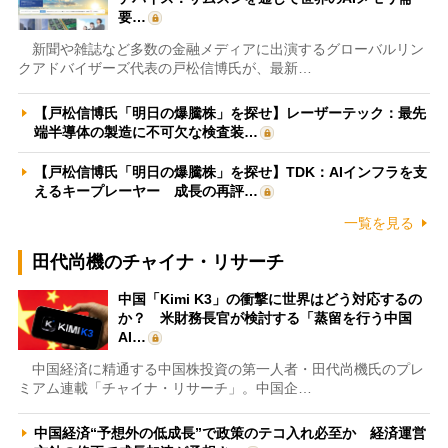
要…
新聞や雑誌など多数の金融メディアに出演するグローバルリン
クアドバイザーズ代表の戸松信博氏が、最新…
【戸松信博氏「明日の爆騰株」を探せ】レーザーテック：最先
端半導体の製造に不可欠な検査装…
【戸松信博氏「明日の爆騰株」を探せ】TDK：AIインフラを支
えるキープレーヤー 成長の再評…
一覧を見る
田代尚機のチャイナ・リサーチ
中国「Kimi K3」の衝撃に世界はどう対応するの
か？ 米財務長官が検討する「蒸留を行う中国
AI…
中国経済に精通する中国株投資の第一人者・田代尚機氏のプレ
ミアム連載「チャイナ・リサーチ」。中国企…
中国経済“予想外の低成長”で政策のテコ入れ必至か 経済運営