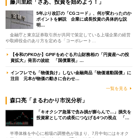
藤川里絵「さあ、投資を始めよう！」
5年ぶり改訂の「CGコード」、何が変わったのか
ポイントを解説 企業に成長投資の具体的な説
明…
金融庁と東京証券取引所が共同で策定している上場企業の経営
や取締役会のあり方を定める「コーポレート…
【令和のPKOか】GPIFをめぐる片山財務相の「円資産への投
資拡大」発言の波紋 「国債重視」…
インフレでも「物価負け」しない金融商品「物価連動国債」に
注目 元本が物価の動きに合わせ…
一覧を見る
森口亮「まるわかり市況分析」
「キオクシア急落で含み損が膨らんで…」損失を
投資家としての成長につなげる4つの視点 「…
半導体株を中心に相場の調整色が強まり、7月中旬にはキオク