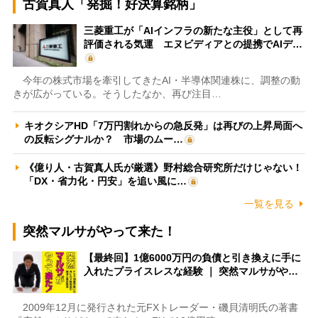
古賀真人「発掘！好決算銘柄」
三菱重工が「AIインフラの新たな主役」として再
評価される気運 エヌビディアとの提携でAIデ…
今年の株式市場を牽引してきたAI・半導体関連株に、調整の動
きが広がっている。そうしたなか、再び注目…
キオクシアHD「7万円割れからの急反発」は再びの上昇局面へ
の反転シグナルか？ 市場のムー…
《億り人・古賀真人氏が厳選》野村総合研究所だけじゃない！
「DX・省力化・円安」を追い風に…
一覧を見る
突然マルサがやって来た！
【最終回】1億6000万円の負債と引き換えに手に
入れたプライスレスな経験 ｜ 突然マルサがや…
2009年12月に発行された元FXトレーダー・磯貝清明氏の著書