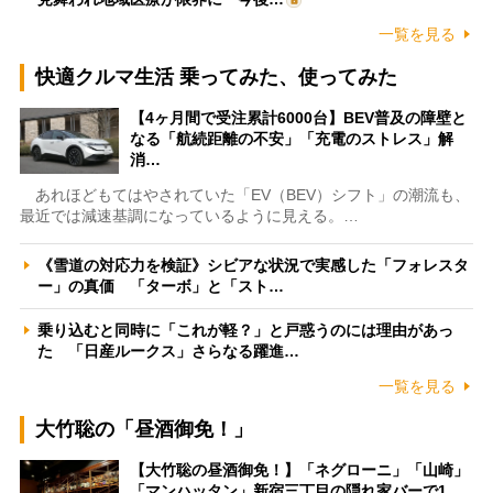
一覧を見る
快適クルマ生活 乗ってみた、使ってみた
【4ヶ月間で受注累計6000台】BEV普及の障壁と
なる「航続距離の不安」「充電のストレス」解
消…
あれほどもてはやされていた「EV（BEV）シフト」の潮流も、
最近では減速基調になっているように見える。…
《雪道の対応力を検証》シビアな状況で実感した「フォレスタ
ー」の真価 「ターボ」と「スト…
乗り込むと同時に「これが軽？」と戸惑うのには理由があっ
た 「日産ルークス」さらなる躍進…
一覧を見る
大竹聡の「昼酒御免！」
【大竹聡の昼酒御免！】「ネグローニ」「山崎」
「マンハッタン」新宿三丁目の隠れ家バーで1…