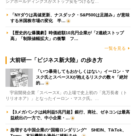
シアホールディングスがストップ安をつけるな…
「NYダウは高値更新、ナスダック・S&P500は足踏み」が意味
する米国株市場の変化 半…
【歴史的な爆騰劇】時価総額10兆円企業が「2連続ストップ
高」「制限値幅拡大」の衝撃 フ…
一覧を見る
大前研一「ビジネス新大陸」の歩き方
「いつ暴発してもおかしくはない」イーロン・マ
スク氏とスペースXが抱えるリスクの数々「絶対
的…
宇宙開発企業「スペースX」の上場で史上初の「兆万長者（ト
リリオネア）」となったイーロン・マスク氏。…
【3メガバンクは純利益5兆円超】銀行、商社、ゼネコンは最高
益続出の一方で、中小企業・…
急増する中国企業の“国籍ロンダリング” SHEIN、TikTok、
Temu…本社機能を海外に移転させ…