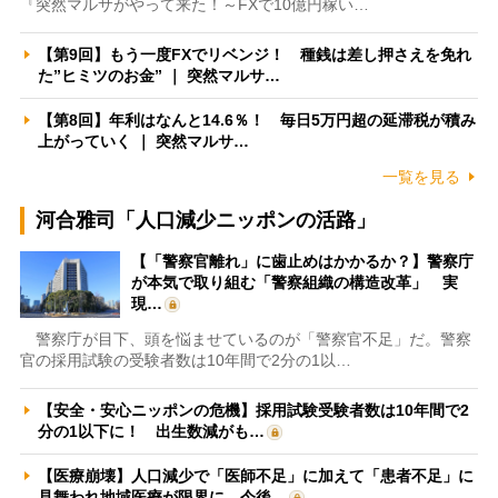
『突然マルサがやって来た！～FXで10億円稼い…
【第9回】もう一度FXでリベンジ！ 種銭は差し押さえを免れ
た”ヒミツのお金” ｜ 突然マルサ…
【第8回】年利はなんと14.6％！ 毎日5万円超の延滞税が積み
上がっていく ｜ 突然マルサ…
一覧を見る
河合雅司「人口減少ニッポンの活路」
【「警察官離れ」に歯止めはかかるか？】警察庁
が本気で取り組む「警察組織の構造改革」 実
現…
警察庁が目下、頭を悩ませているのが「警察官不足」だ。警察
官の採用試験の受験者数は10年間で2分の1以…
【安全・安心ニッポンの危機】採用試験受験者数は10年間で2
分の1以下に！ 出生数減がも…
【医療崩壊】人口減少で「医師不足」に加えて「患者不足」に
見舞われ地域医療が限界に 今後…