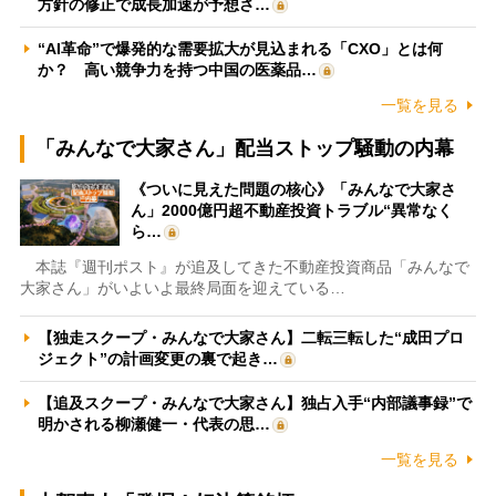
方針の修正で成長加速が予想さ…
“AI革命”で爆発的な需要拡大が見込まれる「CXO」とは何
か？ 高い競争力を持つ中国の医薬品…
一覧を見る
「みんなで大家さん」配当ストップ騒動の内幕
《ついに見えた問題の核心》「みんなで大家さ
ん」2000億円超不動産投資トラブル“異常なく
ら…
本誌『週刊ポスト』が追及してきた不動産投資商品「みんなで
大家さん」がいよいよ最終局面を迎えている…
【独走スクープ・みんなで大家さん】二転三転した“成田プロ
ジェクト”の計画変更の裏で起き…
【追及スクープ・みんなで大家さん】独占入手“内部議事録”で
明かされる柳瀬健一・代表の思…
一覧を見る