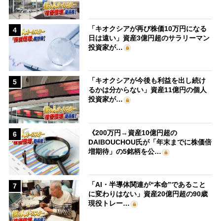
「キオクシアが再び株価10万円になる
4
日は遠い」資産3億円超のサラリーマン
投資家が…
「キオクシアが今後も利益を出し続け
5
るかは分からない」資産11億円の個人
投資家が…
《200万円→資産10億円超の
6
DAIBOUCHOU氏が「年末までに株価倍
増期待」の5銘柄を公…
「AI・半導体関連が“本命”であること
7
に変わりはない」資産20億円超の90歳
現役トレー…