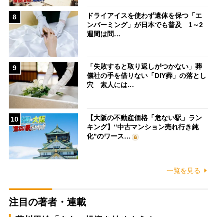
ドライアイスを使わず遺体を保つ「エ
8
ンバーミング」が日本でも普及 1～2
週間は問…
「失敗すると取り返しがつかない」葬
9
儀社の手を借りない「DIY葬」の落とし
穴 素人には…
【大阪の不動産価格「危ない駅」ラン
10
キング】“中古マンション売れ行き鈍
化”のワース…
一覧を見る
注目の著者・連載