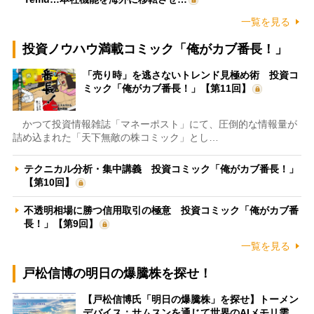
一覧を見る
投資ノウハウ満載コミック「俺がカブ番長！」
「売り時」を逃さないトレンド見極め術 投資コ
ミック「俺がカブ番長！」【第11回】
かつて投資情報雑誌「マネーポスト」にて、圧倒的な情報量が
詰め込まれた「天下無敵の株コミック」とし…
テクニカル分析・集中講義 投資コミック「俺がカブ番長！」
【第10回】
不透明相場に勝つ信用取引の極意 投資コミック「俺がカブ番
長！」【第9回】
一覧を見る
戸松信博の明日の爆騰株を探せ！
【戸松信博氏「明日の爆騰株」を探せ】トーメン
デバイス：サムスンを通じて世界のAIメモリ需