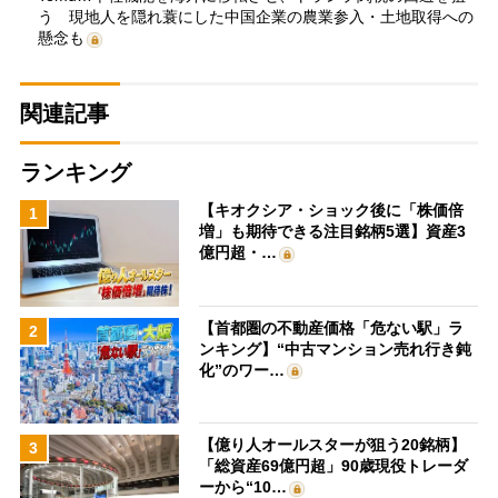
う 現地人を隠れ蓑にした中国企業の農業参入・土地取得への
懸念も
関連記事
ランキング
【キオクシア・ショック後に「株価倍
1
増」も期待できる注目銘柄5選】資産3
億円超・…
【首都圏の不動産価格「危ない駅」ラ
2
ンキング】“中古マンション売れ行き鈍
化”のワー…
【億り人オールスターが狙う20銘柄】
3
「総資産69億円超」90歳現役トレーダ
ーから“10…