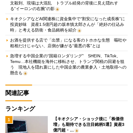
文殺到、現場は大混乱 トラブル続発の背後に見え隠れす
る“イーロンの右腕”の影
キオクシアなどAI関連株に資金集中で“割安になった成長株”に
投資妙味 資産1.5億円超の坂本慎太郎さんが「絶好の仕込み
時」と考える防衛・食品銘柄を紹介
お酒を提供する店で「出禁」になる客のトホホな生態 嘔吐や
粗相だけじゃない、店側が嫌がる“最悪の客”とは
急増する中国企業の“国籍ロンダリング” SHEIN、TikTok、
Temu…本社機能を海外に移転させ、トランプ関税の回避を狙
う 現地人を隠れ蓑にした中国企業の農業参入・土地取得への
懸念も
関連記事
ランキング
【キオクシア・ショック後に「株価倍
1
増」も期待できる注目銘柄5選】資産3
億円超・…