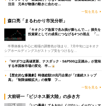
注目 元本が物価の動きに合わせ…
一覧を見る
森口亮「まるわかり市況分析」
「キオクシア急落で含み損が膨らんで…」損失を
投資家としての成長につなげる4つの視点 「…
半導体株を中心に相場の調整色が強まり、7月中旬にはキオク
シアホールディングスがストップ安をつけるな…
「NYダウは高値更新、ナスダック・S&P500は足踏み」が意味
する米国株市場の変化 半…
【歴史的な爆騰劇】時価総額10兆円企業が「2連続ストップ
高」「制限値幅拡大」の衝撃 フ…
一覧を見る
大前研一「ビジネス新大陸」の歩き方
「いつ暴発してもおかしくはない」イーロン・マ