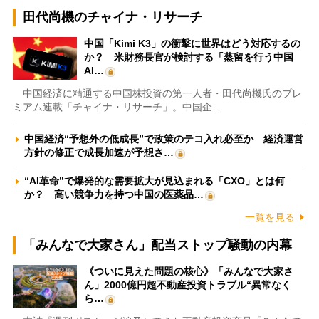
田代尚機のチャイナ・リサーチ
中国「Kimi K3」の衝撃に世界はどう対応するの
か？ 米財務長官が検討する「蒸留を行う中国
AI…
中国経済に精通する中国株投資の第一人者・田代尚機氏のプレ
ミアム連載「チャイナ・リサーチ」。中国企…
中国経済“予想外の低成長”で政策のテコ入れ必至か 経済運営
方針の修正で成長加速が予想さ…
“AI革命”で爆発的な需要拡大が見込まれる「CXO」とは何
か？ 高い競争力を持つ中国の医薬品…
一覧を見る
「みんなで大家さん」配当ストップ騒動の内幕
《ついに見えた問題の核心》「みんなで大家さ
ん」2000億円超不動産投資トラブル“異常なく
ら…