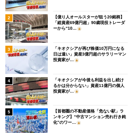
【億り人オールスターが狙う20銘柄】
2
「総資産69億円超」90歳現役トレーダ
ーから“10…
「キオクシアが再び株価10万円になる
3
日は遠い」資産3億円超のサラリーマン
投資家が…
「キオクシアが今後も利益を出し続け
4
るかは分からない」資産11億円の個人
投資家が…
【首都圏の不動産価格「危ない駅」ラ
5
ンキング】“中古マンション売れ行き鈍
化”のワー…