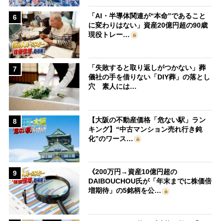
「AI・半導体関連が“本命”であること
6
に変わりはない」資産20億円超の90歳
現役トレー…
「失敗すると取り返しがつかない」葬
7
儀社の手を借りない「DIY葬」の落とし
穴 素人には…
【大阪の不動産価格「危ない駅」ラン
8
キング】“中古マンション売れ行き鈍
化”のワース…
《200万円→資産10億円超の
9
DAIBOUCHOU氏が「年末までに株価倍
増期待」の5銘柄を公…