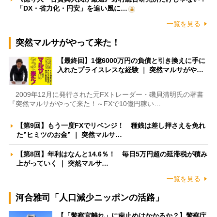
「DX・省力化・円安」を追い風に…
一覧を見る
突然マルサがやって来た！
【最終回】1億6000万円の負債と引き換えに手に
入れたプライスレスな経験 ｜ 突然マルサがや…
2009年12月に発行された元FXトレーダー・磯貝清明氏の著書
『突然マルサがやって来た！～FXで10億円稼い…
【第9回】もう一度FXでリベンジ！ 種銭は差し押さえを免れ
た”ヒミツのお金” ｜ 突然マルサ…
【第8回】年利はなんと14.6％！ 毎日5万円超の延滞税が積み
上がっていく ｜ 突然マルサ…
一覧を見る
河合雅司「人口減少ニッポンの活路」
【「警察官離れ」に歯止めはかかるか？】警察庁