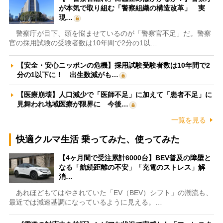
が本気で取り組む「警察組織の構造改革」 実
現…
警察庁が目下、頭を悩ませているのが「警察官不足」だ。警察
官の採用試験の受験者数は10年間で2分の1以…
【安全・安心ニッポンの危機】採用試験受験者数は10年間で2
分の1以下に！ 出生数減がも…
【医療崩壊】人口減少で「医師不足」に加えて「患者不足」に
見舞われ地域医療が限界に 今後…
一覧を見る
快適クルマ生活 乗ってみた、使ってみた
【4ヶ月間で受注累計6000台】BEV普及の障壁と
なる「航続距離の不安」「充電のストレス」解
消…
あれほどもてはやされていた「EV（BEV）シフト」の潮流も、
最近では減速基調になっているように見える。…