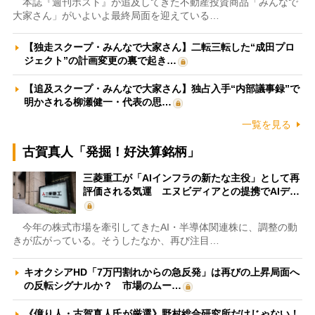
本誌『週刊ポスト』が追及してきた不動産投資商品「みんなで
大家さん」がいよいよ最終局面を迎えている…
【独走スクープ・みんなで大家さん】二転三転した“成田プロ
ジェクト”の計画変更の裏で起き…
【追及スクープ・みんなで大家さん】独占入手“内部議事録”で
明かされる柳瀬健一・代表の思…
一覧を見る
古賀真人「発掘！好決算銘柄」
三菱重工が「AIインフラの新たな主役」として再
評価される気運 エヌビディアとの提携でAIデ…
今年の株式市場を牽引してきたAI・半導体関連株に、調整の動
きが広がっている。そうしたなか、再び注目…
キオクシアHD「7万円割れからの急反発」は再びの上昇局面へ
の反転シグナルか？ 市場のムー…
《億り人・古賀真人氏が厳選》野村総合研究所だけじゃない！