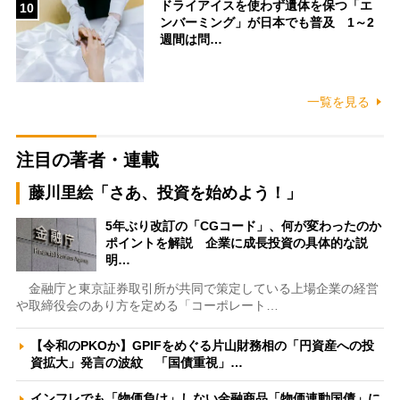
ドライアイスを使わず遺体を保つ「エ
10
ンバーミング」が日本でも普及 1～2
週間は問…
一覧を見る
注目の著者・連載
藤川里絵「さあ、投資を始めよう！」
5年ぶり改訂の「CGコード」、何が変わったのか
ポイントを解説 企業に成長投資の具体的な説
明…
金融庁と東京証券取引所が共同で策定している上場企業の経営
や取締役会のあり方を定める「コーポレート…
【令和のPKOか】GPIFをめぐる片山財務相の「円資産への投
資拡大」発言の波紋 「国債重視」…
インフレでも「物価負け」しない金融商品「物価連動国債」に