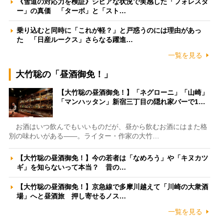
《雪道の対応力を検証》シビアな状況で実感した「フォレスタ
ー」の真価 「ターボ」と「スト…
乗り込むと同時に「これが軽？」と戸惑うのには理由があっ
た 「日産ルークス」さらなる躍進…
一覧を見る
大竹聡の「昼酒御免！」
【大竹聡の昼酒御免！】「ネグローニ」「山崎」
「マンハッタン」新宿三丁目の隠れ家バーで1…
お酒はいつ飲んでもいいものだが、昼から飲むお酒にはまた格
別の味わいがある――。ライター・作家の大竹…
【大竹聡の昼酒御免！】今の若者は「なめろう」や「キヌカツ
ギ」を知らないって本当？ 昔の…
【大竹聡の昼酒御免！】京急線で多摩川越えて「川崎の大衆酒
場」へと昼酒旅 押し寄せるノス…
一覧を見る