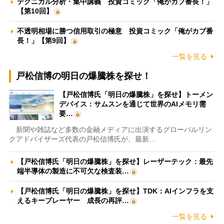
テクニカル分析・集中講義 投資コミック「俺がカブ番長！」
【第10回】
不透明相場に勝つ信用取引の極意 投資コミック「俺がカブ番
長！」【第9回】
一覧を見る
戸松信博の明日の爆騰株を探せ！
【戸松信博氏「明日の爆騰株」を探せ】トーメン
デバイス：サムスンを通じて世界のAIメモリ需
要…
新聞や雑誌など多数の金融メディアに出演するグローバルリン
クアドバイザーズ代表の戸松信博氏が、最新…
【戸松信博氏「明日の爆騰株」を探せ】レーザーテック：最先
端半導体の製造に不可欠な検査装…
【戸松信博氏「明日の爆騰株」を探せ】TDK：AIインフラを支
えるキープレーヤー 成長の再評…
一覧を見る