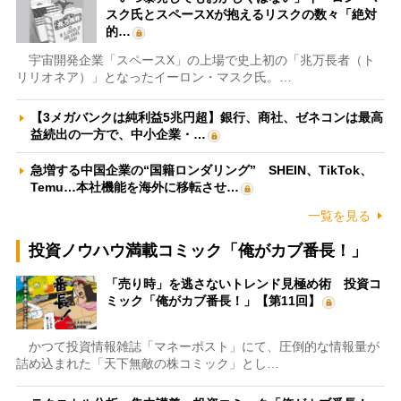
スク氏とスペースXが抱えるリスクの数々「絶対
的…
宇宙開発企業「スペースX」の上場で史上初の「兆万長者（ト
リリオネア）」となったイーロン・マスク氏。…
【3メガバンクは純利益5兆円超】銀行、商社、ゼネコンは最高
益続出の一方で、中小企業・…
急増する中国企業の“国籍ロンダリング” SHEIN、TikTok、
Temu…本社機能を海外に移転させ…
一覧を見る
投資ノウハウ満載コミック「俺がカブ番長！」
「売り時」を逃さないトレンド見極め術 投資コ
ミック「俺がカブ番長！」【第11回】
かつて投資情報雑誌「マネーポスト」にて、圧倒的な情報量が
詰め込まれた「天下無敵の株コミック」とし…