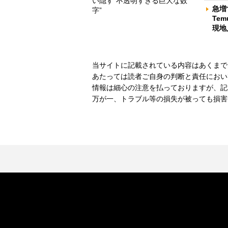
い隠す“不透明すぎる巨大な数
急増
字”
Te
現地
当サイトに記載されている内容はあくまで
あたっては読者ご自身の判断と責任におい
情報は細心の注意を払っておりますが、記
万が一、トラブル等の損失が被っても損害