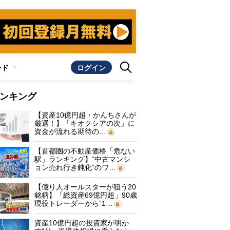
ンド
ログイン
ンキング
【資産10億円超・かんちさんが
厳選！】「キオクシアの次」に
資金が流れる期待の…
【首都圏の不動産価格「危ない
駅」ランキング】“中古マンシ
ョン売れ行き鈍化”のワ…
【億り人オールスターが狙う20
銘柄】「総資産69億円超」90歳
現役トレーダーから“1…
資産10億円超の投資家が明か