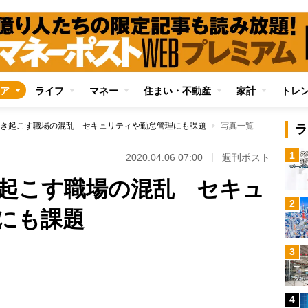
ア
ライフ
マネー
住まい・不動産
家計
トレ
き起こす職場の混乱 セキュリティや勤怠管理にも課題
写真一覧
ラ
1
2020.04.06 07:00
週刊ポスト
起こす職場の混乱 セキュ
2
にも課題
3
Loaded
:
79.52%
4