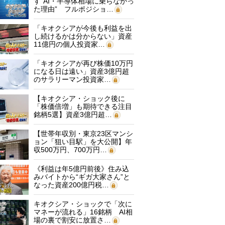
す“AI・半導体相場に乗らなかっ
た理由” フルポジショ…
「キオクシアが今後も利益を出
し続けるかは分からない」資産
11億円の個人投資家…
「キオクシアが再び株価10万円
になる日は遠い」資産3億円超
のサラリーマン投資家…
【キオクシア・ショック後に
「株価倍増」も期待できる注目
銘柄5選】資産3億円超…
【世帯年収別・東京23区マンシ
ョン「狙い目駅」を大公開】年
収500万円、700万円…
《利益は年5億円前後》住み込
みバイトから“ギガ大家さん”と
なった資産200億円税…
キオクシア・ショックで「次に
マネーが流れる」16銘柄 AI相
場の裏で割安に放置さ…