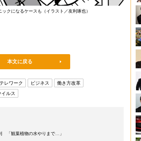
ニックになるケースも（イラスト／友利琢也）
本文に戻る
テレワーク
ビジネス
働き方改革
ウイルス
到 「観葉植物の水やりまで…」