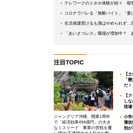
テレワークのトホホ体験が続々 寝
コロナでバレる「無断バイト」「妻
生活保護受けるも酒はやめられず…
「あいさつレス」職場が増加中？ 
注目TOPIC
【土
「懸
だ！
【ク
しな
現場
ジャングリア沖縄、開業1周年
小学
で「経済効果494億円」の大き
薄状
なミスリード 事業の苦戦を覆
別が