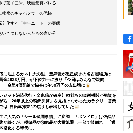
巻で菓子三昧、映画鑑賞バレる…
に秘密のキャバクラ」の恐怖
深刻化する「中年ニート」の実態
あいさつしない人たちの言い分
俵に埋まるカネ】大の里、豊昇龍が黒星続きの名古屋場所は
賞金2826万円」が下位力士に渡り「今日はみんなで焼肉
」 金星4個配給で協会は年96万円の支出増に
レジット決済代行・全東信が破産】63社もの金融機関が融資を
がら「20年以上の粉飾決算」を見抜けなかったカラクリ 営業
では“自転車操業”の焦りも表出していた
生に人気の「シール流通事情」に変調 「ボンドロ」は依然品
態が続くが、模倣品や類似品が大量流通し一部で値崩れ 「選
本格化する時代に」