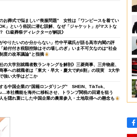
のお葬式で悩ましい“喪服問題” 女性は「ワンピースを着てい
OK」という俗説に潜む誤解、なぜ「ジャケット」がマストな
？《1級葬祭ディレクターが解説》
がやりたいのか分からない」竹中平蔵氏が語る高市内閣の評
「給付付き税額控除はその場しのぎ」いま不可欠なのは“社会
制度の改革議論”と指摘
社の大学別就職者数ランキングを解剖》三菱商事、三井物産、
商事への就職者は「東大・早大・慶大で約6割」の現実 3大学
で強い大学はどこか
する中国企業の“国籍ロンダリング” SHEIN、TikTok、
mu…本社機能を海外に移転させ、トランプ関税の回避を狙う
人を隠れ蓑にした中国企業の農業参入・土地取得への懸念も