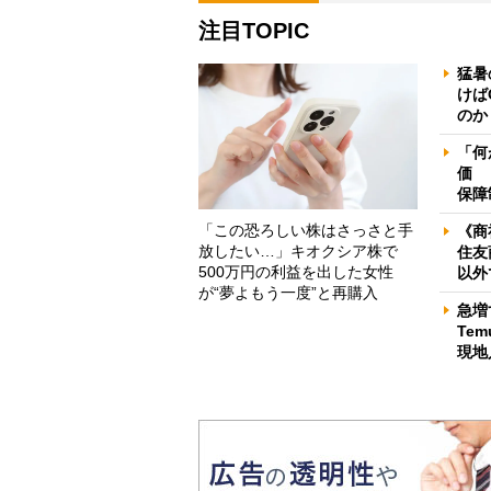
注目TOPIC
猛暑
けば
のか
「何
価 
保障
「この恐ろしい株はさっさと手
《商
放したい…」キオクシア株で
住友
500万円の利益を出した女性
以外
が“夢よもう一度”と再購入
急増
Te
現地