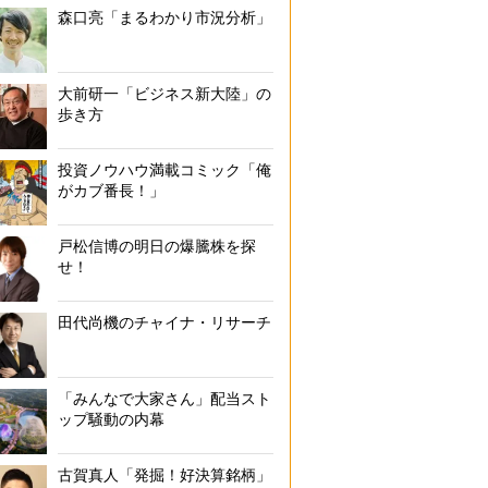
森口亮「まるわかり市況分析」
大前研一「ビジネス新大陸」の
歩き方
投資ノウハウ満載コミック「俺
がカブ番長！」
戸松信博の明日の爆騰株を探
せ！
田代尚機のチャイナ・リサーチ
「みんなで大家さん」配当スト
ップ騒動の内幕
古賀真人「発掘！好決算銘柄」