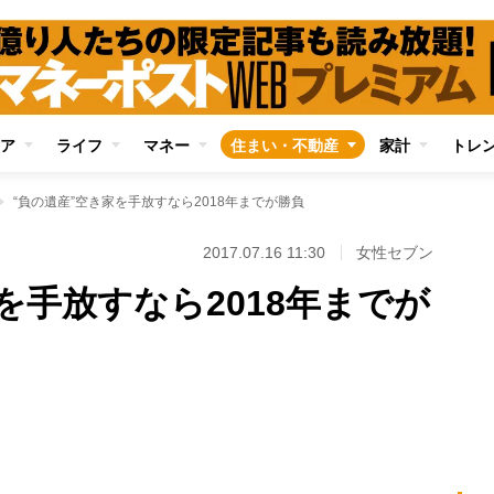
ア
ライフ
マネー
住まい・不動産
家計
トレ
“負の遺産”空き家を手放すなら2018年までが勝負
2017.07.16 11:30
女性セブン
を手放すなら2018年までが
Loaded
:
100.00%
/