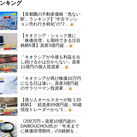
ンキング
【首都圏の不動産価格「危ない
駅」ランキング】“中古マンシ
ョン売れ行き鈍化”のワ…
【キオクシア・ショック後に
「株価倍増」も期待できる注目
銘柄5選】資産3億円超…
「キオクシアが今後も利益を出
し続けるかは分からない」資産
11億円の個人投資家…
「キオクシアが再び株価10万円
になる日は遠い」資産3億円超
のサラリーマン投資家…
【億り人オールスターが狙う20
銘柄】「総資産69億円超」90歳
現役トレーダーから“1…
《200万円→資産10億円超の
DAIBOUCHOU氏が「年末まで
に株価倍増期待」の5銘柄を…