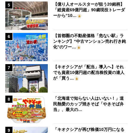
【億り人オールスターが狙う20銘柄】
5
「総資産69億円超」90歳現役トレーダ
ーから“10…
【首都圏の不動産価格「危ない駅」ラ
6
ンキング】“中古マンション売れ行き鈍
化”のワー…
【キオクシアが「配当」導入へ】それ
7
でも資産10億円超の配当株投資の達人
が「買う…
「北海道で知らない人はいない！」道
8
民熱愛のカップ焼きそば「やきそば弁
当」、最大の…
「キオクシアが再び株価10万円になる
9