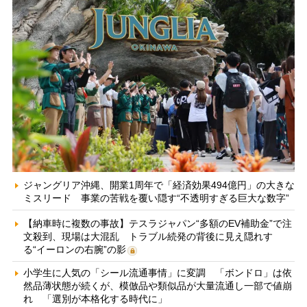
ジャングリア沖縄、開業1周年で「経済効果494億円」の大きな
ミスリード 事業の苦戦を覆い隠す“不透明すぎる巨大な数字”
【納車時に複数の事故】テスラジャパン“多額のEV補助金”で注
文殺到、現場は大混乱 トラブル続発の背後に見え隠れす
る“イーロンの右腕”の影
小学生に人気の「シール流通事情」に変調 「ボンドロ」は依
然品薄状態が続くが、模倣品や類似品が大量流通し一部で値崩
れ 「選別が本格化する時代に」