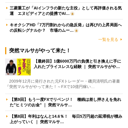
三菱重工が「AIインフラの新たな主役」として再評価される気
運 エヌビディアとの提携でAI…
キオクシアHD「7万円割れからの急反発」は再びの上昇局面へ
の反転シグナルか？ 市場のムー…
一覧を見る
突然マルサがやって来た！
【最終回】1億6000万円の負債と引き換えに手に
入れたプライスレスな経験 ｜ 突然マルサがや…
2009年12月に発行された元FXトレーダー・磯貝清明氏の著書
『突然マルサがやって来た！～FXで10億円稼い…
【第9回】もう一度FXでリベンジ！ 種銭は差し押さえを免れ
た”ヒミツのお金” ｜ 突然マルサ…
【第8回】年利はなんと14.6％！ 毎日5万円超の延滞税が積み
上がっていく ｜ 突然マルサ…