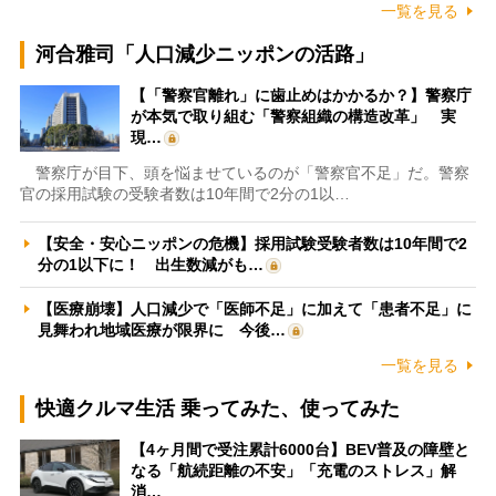
一覧を見る
河合雅司「人口減少ニッポンの活路」
【「警察官離れ」に歯止めはかかるか？】警察庁
が本気で取り組む「警察組織の構造改革」 実
現…
警察庁が目下、頭を悩ませているのが「警察官不足」だ。警察
官の採用試験の受験者数は10年間で2分の1以…
【安全・安心ニッポンの危機】採用試験受験者数は10年間で2
分の1以下に！ 出生数減がも…
【医療崩壊】人口減少で「医師不足」に加えて「患者不足」に
見舞われ地域医療が限界に 今後…
一覧を見る
快適クルマ生活 乗ってみた、使ってみた
【4ヶ月間で受注累計6000台】BEV普及の障壁と
なる「航続距離の不安」「充電のストレス」解
消…