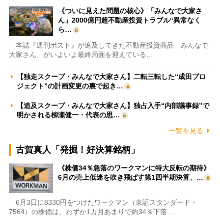
《ついに見えた問題の核心》「みんなで大家さ
ん」2000億円超不動産投資トラブル“異常なく
ら…
本誌『週刊ポスト』が追及してきた不動産投資商品「みんなで
大家さん」がいよいよ最終局面を迎えている…
【独走スクープ・みんなで大家さん】二転三転した“成田プロ
ジェクト”の計画変更の裏で起き…
【追及スクープ・みんなで大家さん】独占入手“内部議事録”で
明かされる柳瀬健一・代表の思…
一覧を見る
古賀真人「発掘！好決算銘柄」
《株価34％急落のワークマンに特大反転の期待》
6月の売上低迷を吹き飛ばす第1四半期決算、…
6月3日に8330円をつけたワークマン（東証スタンダード・
7564）の株価は、わずか1カ月あまりで約34％下落…