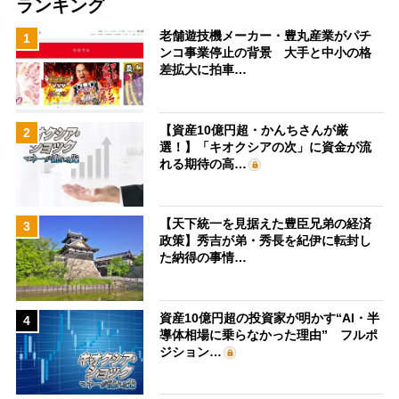
ランキング
老舗遊技機メーカー・豊丸産業がパチ
1
ンコ事業停止の背景 大手と中小の格
差拡大に拍車…
【資産10億円超・かんちさんが厳
2
選！】「キオクシアの次」に資金が流
れる期待の高…
【天下統一を見据えた豊臣兄弟の経済
3
政策】秀吉が弟・秀長を紀伊に転封し
た納得の事情…
資産10億円超の投資家が明かす“AI・半
4
導体相場に乗らなかった理由” フルポ
ジション…