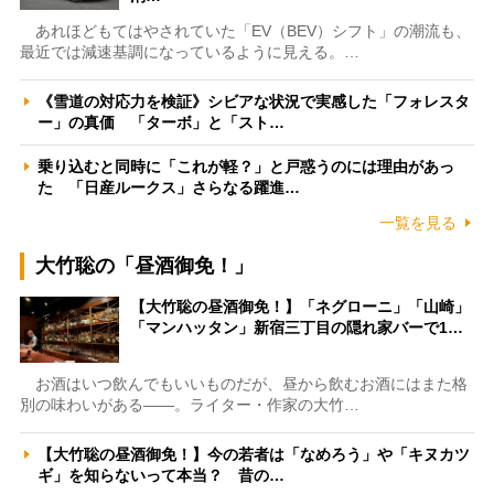
あれほどもてはやされていた「EV（BEV）シフト」の潮流も、
最近では減速基調になっているように見える。…
《雪道の対応力を検証》シビアな状況で実感した「フォレスタ
ー」の真価 「ターボ」と「スト…
乗り込むと同時に「これが軽？」と戸惑うのには理由があっ
た 「日産ルークス」さらなる躍進…
一覧を見る
大竹聡の「昼酒御免！」
【大竹聡の昼酒御免！】「ネグローニ」「山崎」
「マンハッタン」新宿三丁目の隠れ家バーで1…
お酒はいつ飲んでもいいものだが、昼から飲むお酒にはまた格
別の味わいがある――。ライター・作家の大竹…
【大竹聡の昼酒御免！】今の若者は「なめろう」や「キヌカツ
ギ」を知らないって本当？ 昔の…