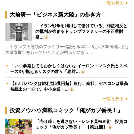
一覧を見る
大前研一「ビジネス新大陸」の歩き方
「イラン戦争を利用して儲けている」利益相反と
の批判が強まるトランプファミリーの不正蓄財
疑…
トランプ大統領のファミリー信託が今年1～3月に3000回以上も
の証券取引を行っていたことが明らかになり…
「いつ暴発してもおかしくはない」イーロン・マスク氏とスペ
ースXが抱えるリスクの数々「絶対…
【3メガバンクは純利益5兆円超】銀行、商社、ゼネコンは最高
益続出の一方で、中小企業・…
一覧を見る
投資ノウハウ満載コミック「俺がカブ番長！」
「売り時」を逃さないトレンド見極め術 投資コ
ミック「俺がカブ番長！」【第11回】