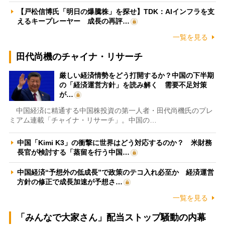
【戸松信博氏「明日の爆騰株」を探せ】TDK：AIインフラを支
えるキープレーヤー 成長の再評…
一覧を見る
田代尚機のチャイナ・リサーチ
厳しい経済情勢をどう打開するか？中国の下半期
の「経済運営方針」を読み解く 需要不足対策
が…
中国経済に精通する中国株投資の第一人者・田代尚機氏のプレ
ミアム連載「チャイナ・リサーチ」。中国の…
中国「Kimi K3」の衝撃に世界はどう対応するのか？ 米財務
長官が検討する「蒸留を行う中国…
中国経済“予想外の低成長”で政策のテコ入れ必至か 経済運営
方針の修正で成長加速が予想さ…
一覧を見る
「みんなで大家さん」配当ストップ騒動の内幕