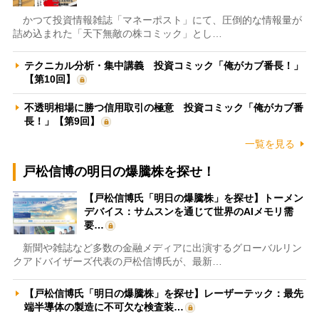
かつて投資情報雑誌「マネーポスト」にて、圧倒的な情報量が
詰め込まれた「天下無敵の株コミック」とし…
テクニカル分析・集中講義 投資コミック「俺がカブ番長！」
【第10回】
不透明相場に勝つ信用取引の極意 投資コミック「俺がカブ番
長！」【第9回】
一覧を見る
戸松信博の明日の爆騰株を探せ！
【戸松信博氏「明日の爆騰株」を探せ】トーメン
デバイス：サムスンを通じて世界のAIメモリ需
要…
新聞や雑誌など多数の金融メディアに出演するグローバルリン
クアドバイザーズ代表の戸松信博氏が、最新…
【戸松信博氏「明日の爆騰株」を探せ】レーザーテック：最先
端半導体の製造に不可欠な検査装…