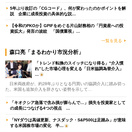
5年ぶり改訂の「CGコード」、何が変わったのかポイントを解
説 企業に成長投資の具体的な説…
【令和のPKOか】GPIFをめぐる片山財務相の「円資産への投
資拡大」発言の波紋 「国債重視」…
一覧を見る
森口亮「まるわかり市況分析」
「トレンド転換のスイッチになり得る」“介入慣
れ”した市場心理を変える「日米協調為替介入」
…
日米両政府が、約28年ぶりとなる円買いの協調介入に踏み切っ
た。米国も追加介入を辞さない姿勢を示して…
「キオクシア急落で含み損が膨らんで…」損失を投資家として
の成長につなげる4つの視点 …
「NYダウは高値更新、ナスダック・S&P500は足踏み」が意味
する米国株市場の変化 半…