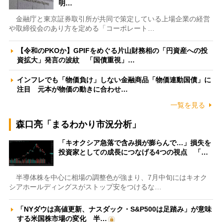
明…
金融庁と東京証券取引所が共同で策定している上場企業の経営
や取締役会のあり方を定める「コーポレート…
【令和のPKOか】GPIFをめぐる片山財務相の「円資産への投
資拡大」発言の波紋 「国債重視」…
インフレでも「物価負け」しない金融商品「物価連動国債」に
注目 元本が物価の動きに合わせ…
一覧を見る
森口亮「まるわかり市況分析」
「キオクシア急落で含み損が膨らんで…」損失を
投資家としての成長につなげる4つの視点 「…
半導体株を中心に相場の調整色が強まり、7月中旬にはキオク
シアホールディングスがストップ安をつけるな…
「NYダウは高値更新、ナスダック・S&P500は足踏み」が意味
する米国株市場の変化 半…