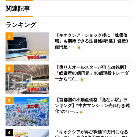
関連記事
ランキング
【キオクシア・ショック後に「株価倍
1
増」も期待できる注目銘柄5選】資産3
億円超・…
【億り人オールスターが狙う20銘柄】
2
「総資産69億円超」90歳現役トレーダ
ーから“10…
【首都圏の不動産価格「危ない駅」ラ
3
ンキング】“中古マンション売れ行き鈍
化”のワー…
「キオクシアが再び株価10万円になる
4