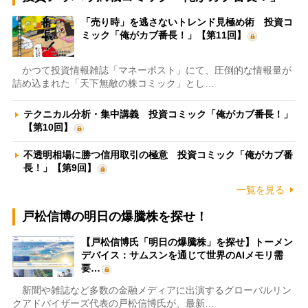
「売り時」を逃さないトレンド見極め術 投資コ
ミック「俺がカブ番長！」【第11回】
かつて投資情報雑誌「マネーポスト」にて、圧倒的な情報量が
詰め込まれた「天下無敵の株コミック」とし…
テクニカル分析・集中講義 投資コミック「俺がカブ番長！」
【第10回】
不透明相場に勝つ信用取引の極意 投資コミック「俺がカブ番
長！」【第9回】
一覧を見る
戸松信博の明日の爆騰株を探せ！
【戸松信博氏「明日の爆騰株」を探せ】トーメン
デバイス：サムスンを通じて世界のAIメモリ需
要…
新聞や雑誌など多数の金融メディアに出演するグローバルリン
クアドバイザーズ代表の戸松信博氏が、最新…