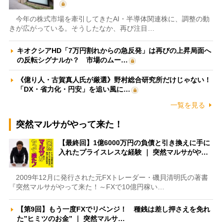
今年の株式市場を牽引してきたAI・半導体関連株に、調整の動
きが広がっている。そうしたなか、再び注目…
キオクシアHD「7万円割れからの急反発」は再びの上昇局面へ
の反転シグナルか？ 市場のムー…
《億り人・古賀真人氏が厳選》野村総合研究所だけじゃない！
「DX・省力化・円安」を追い風に…
一覧を見る
突然マルサがやって来た！
【最終回】1億6000万円の負債と引き換えに手に
入れたプライスレスな経験 ｜ 突然マルサがや…
2009年12月に発行された元FXトレーダー・磯貝清明氏の著書
『突然マルサがやって来た！～FXで10億円稼い…
【第9回】もう一度FXでリベンジ！ 種銭は差し押さえを免れ
た”ヒミツのお金” ｜ 突然マルサ…