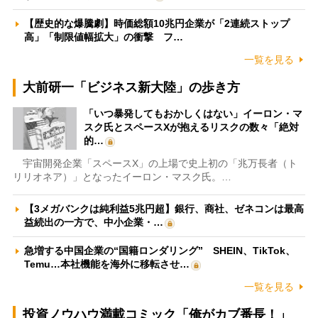
【歴史的な爆騰劇】時価総額10兆円企業が「2連続ストップ
高」「制限値幅拡大」の衝撃 フ…
一覧を見る
大前研一「ビジネス新大陸」の歩き方
「いつ暴発してもおかしくはない」イーロン・マ
スク氏とスペースXが抱えるリスクの数々「絶対
的…
宇宙開発企業「スペースX」の上場で史上初の「兆万長者（ト
リリオネア）」となったイーロン・マスク氏。…
【3メガバンクは純利益5兆円超】銀行、商社、ゼネコンは最高
益続出の一方で、中小企業・…
急増する中国企業の“国籍ロンダリング” SHEIN、TikTok、
Temu…本社機能を海外に移転させ…
一覧を見る
投資ノウハウ満載コミック「俺がカブ番長！」