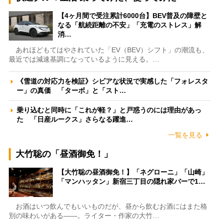
【4ヶ月間で受注累計6000台】BEV普及の障壁と
なる「航続距離の不安」「充電のストレス」解
消…
あれほどもてはやされていた「EV（BEV）シフト」の潮流も、
最近では減速基調になっているように見える。…
《雪道の対応力を検証》シビアな状況で実感した「フォレスタ
ー」の真価 「ターボ」と「スト…
乗り込むと同時に「これが軽？」と戸惑うのには理由があっ
た 「日産ルークス」さらなる躍進…
一覧を見る
大竹聡の「昼酒御免！」
【大竹聡の昼酒御免！】「ネグローニ」「山崎」
「マンハッタン」新宿三丁目の隠れ家バーで1…
お酒はいつ飲んでもいいものだが、昼から飲むお酒にはまた格
別の味わいがある――。ライター・作家の大竹…