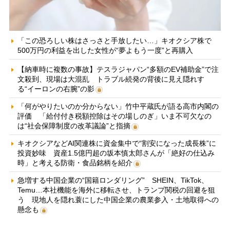
「この恐ろしい株はさっさと手放したい…」キオクシア株で
500万円の利益を出した女性が“夢よもう一度”と再購入
【納車時に複数の事故】テスラジャパン“多額のEV補助金”で注
文殺到、現場は大混乱 トラブル続発の背後に見え隠れす
る“イーロンの右腕”の影
「何がやりたいのか分からない」竹中平蔵氏が語る高市内閣の
評価 「給付付き税額控除はその場しのぎ」いま不可欠なの
は“社会保障制度の改革議論”と指摘
キオクシアなどAI関連株に資金集中で“割安になった成長株”に
投資妙味 資産1.5億円超の坂本慎太郎さんが「絶好の仕込み
時」と考える防衛・食品銘柄を紹介
急増する中国企業の“国籍ロンダリング” SHEIN、TikTok、
Temu…本社機能を海外に移転させ、トランプ関税の回避を狙
う 現地人を隠れ蓑にした中国企業の農業参入・土地取得への
懸念も