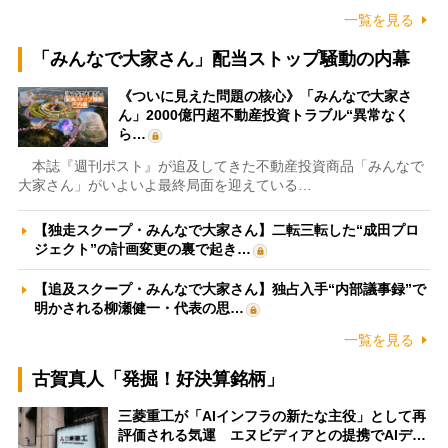
一覧を見る
「みんなで大家さん」配当ストップ騒動の内幕
《ついに見えた問題の核心》「みんなで大家さ
ん」2000億円超不動産投資トラブル“異常なく
ら…
本誌『週刊ポスト』が追及してきた不動産投資商品「みんなで
大家さん」がいよいよ最終局面を迎えている…
【独走スクープ・みんなで大家さん】二転三転した“成田プロ
ジェクト”の計画変更の裏で起き…
【追及スクープ・みんなで大家さん】独占入手“内部議事録”で
明かされる柳瀬健一・代表の思…
一覧を見る
古賀真人「発掘！好決算銘柄」
三菱重工が「AIインフラの新たな主役」として再
評価される気運 エヌビディアとの提携でAIデ…