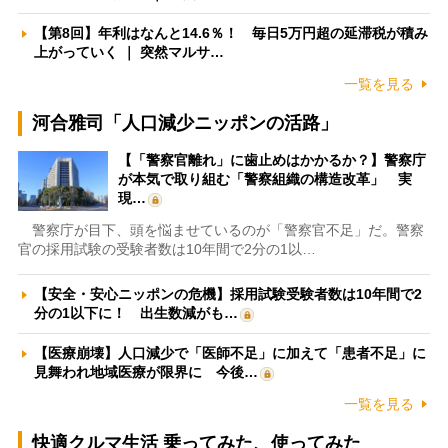
【第8回】年利はなんと14.6％！ 毎日5万円超の延滞税が積み
上がっていく ｜ 突然マルサ…
一覧を見る
河合雅司「人口減少ニッポンの活路」
【「警察官離れ」に歯止めはかかるか？】警察庁
が本気で取り組む「警察組織の構造改革」 実
現…
警察庁が目下、頭を悩ませているのが「警察官不足」だ。警察
官の採用試験の受験者数は10年間で2分の1以…
【安全・安心ニッポンの危機】採用試験受験者数は10年間で2
分の1以下に！ 出生数減がも…
【医療崩壊】人口減少で「医師不足」に加えて「患者不足」に
見舞われ地域医療が限界に 今後…
一覧を見る
快適クルマ生活 乗ってみた、使ってみた