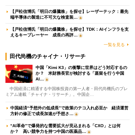
【戸松信博氏「明日の爆騰株」を探せ】レーザーテック：最先
端半導体の製造に不可欠な検査装…
【戸松信博氏「明日の爆騰株」を探せ】TDK：AIインフラを支
えるキープレーヤー 成長の再評…
一覧を見る
田代尚機のチャイナ・リサーチ
中国「Kimi K3」の衝撃に世界はどう対応するの
か？ 米財務長官が検討する「蒸留を行う中国
AI…
中国経済に精通する中国株投資の第一人者・田代尚機氏のプレ
ミアム連載「チャイナ・リサーチ」。中国企…
中国経済“予想外の低成長”で政策のテコ入れ必至か 経済運営
方針の修正で成長加速が予想さ…
“AI革命”で爆発的な需要拡大が見込まれる「CXO」とは何
か？ 高い競争力を持つ中国の医薬品…