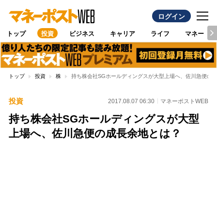
ログイン
トップ
投資
ビジネス
キャリア
ライフ
マネー
トップ
投資
株
持ち株会社SGホールディングスが大型上場へ、佐川急便の
投資
2017.08.07 06:30
マネーポストWEB
持ち株会社SGホールディングスが大型
上場へ、佐川急便の成長余地とは？
Loaded
:
100.00%
/
Unmute