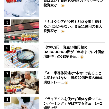
日は遠い」資産3億円超のサラリーマン
投資家が…
「キオクシアが今後も利益を出し続け
5
るかは分からない」資産11億円の個人
投資家が…
《200万円→資産10億円超の
6
DAIBOUCHOU氏が「年末までに株価倍
増期待」の5銘柄を公…
「AI・半導体関連が“本命”であること
7
に変わりはない」資産20億円超の90歳
現役トレー…
ドライアイスを使わず遺体を保つ「エ
8
ンバーミング」が日本でも普及 1～2
週間は問…