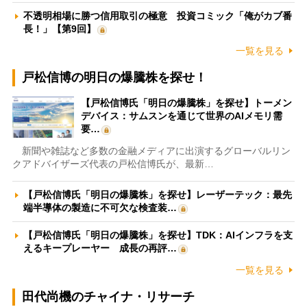
不透明相場に勝つ信用取引の極意 投資コミック「俺がカブ番
長！」【第9回】
一覧を見る
戸松信博の明日の爆騰株を探せ！
【戸松信博氏「明日の爆騰株」を探せ】トーメン
デバイス：サムスンを通じて世界のAIメモリ需
要…
新聞や雑誌など多数の金融メディアに出演するグローバルリン
クアドバイザーズ代表の戸松信博氏が、最新…
【戸松信博氏「明日の爆騰株」を探せ】レーザーテック：最先
端半導体の製造に不可欠な検査装…
【戸松信博氏「明日の爆騰株」を探せ】TDK：AIインフラを支
えるキープレーヤー 成長の再評…
一覧を見る
田代尚機のチャイナ・リサーチ