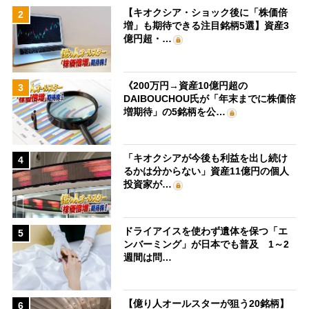
【キオクシア・ショック後に「株価倍
2
増」も期待できる注目銘柄5選】資産3
億円超・…
《200万円→資産10億円超の
3
DAIBOUCHOU氏が「年末までに株価倍
増期待」の5銘柄を公…
「キオクシアが今後も利益を出し続け
4
るかは分からない」資産11億円の個人
投資家が…
ドライアイスを使わず遺体を保つ「エ
5
ンバーミング」が日本でも普及 1～2
週間は問…
【億り人オールスターが狙う20銘柄】
6