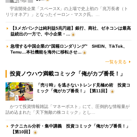
宇宙開発企業「スペースX」の上場で史上初の「兆万長者（ト
リリオネア）」となったイーロン・マスク氏。…
【3メガバンクは純利益5兆円超】銀行、商社、ゼネコンは最高
益続出の一方で、中小企業・…
急増する中国企業の“国籍ロンダリング” SHEIN、TikTok、
Temu…本社機能を海外に移転させ…
一覧を見る
投資ノウハウ満載コミック「俺がカブ番長！」
「売り時」を逃さないトレンド見極め術 投資コ
ミック「俺がカブ番長！」【第11回】
かつて投資情報雑誌「マネーポスト」にて、圧倒的な情報量が
詰め込まれた「天下無敵の株コミック」とし…
テクニカル分析・集中講義 投資コミック「俺がカブ番長！」
【第10回】