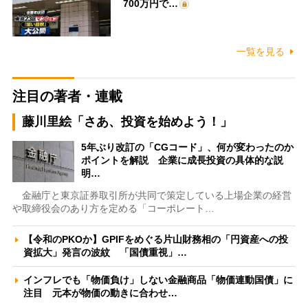
700万円で…
一覧を見る
注目の著者・連載
藤川里絵「さあ、投資を始めよう！」
5年ぶり改訂の「CGコード」、何が変わったのか
ポイントを解説 企業に成長投資の具体的な説
明…
金融庁と東京証券取引所が共同で策定している上場企業の経営
や取締役会のあり方を定める「コーポレート…
【令和のPKOか】GPIFをめぐる片山財務相の「円資産への投
資拡大」発言の波紋 「国債重視」…
インフレでも「物価負け」しない金融商品「物価連動国債」に
注目 元本が物価の動きに合わせ…