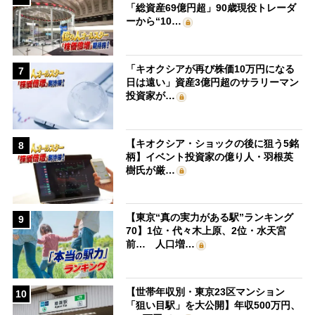
「総資産69億円超」90歳現役トレーダ
ーから“10…
「キオクシアが再び株価10万円になる
7
日は遠い」資産3億円超のサラリーマン
投資家が…
【キオクシア・ショックの後に狙う5銘
8
柄】イベント投資家の億り人・羽根英
樹氏が厳…
【東京“真の実力がある駅”ランキング
9
70】1位・代々木上原、2位・水天宮
前… 人口増…
【世帯年収別・東京23区マンション
10
「狙い目駅」を大公開】年収500万円、