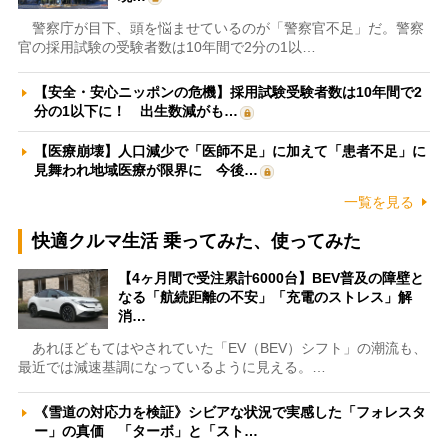
警察庁が目下、頭を悩ませているのが「警察官不足」だ。警察
官の採用試験の受験者数は10年間で2分の1以…
【安全・安心ニッポンの危機】採用試験受験者数は10年間で2
分の1以下に！ 出生数減がも…
【医療崩壊】人口減少で「医師不足」に加えて「患者不足」に
見舞われ地域医療が限界に 今後…
一覧を見る
快適クルマ生活 乗ってみた、使ってみた
【4ヶ月間で受注累計6000台】BEV普及の障壁と
なる「航続距離の不安」「充電のストレス」解
消…
あれほどもてはやされていた「EV（BEV）シフト」の潮流も、
最近では減速基調になっているように見える。…
《雪道の対応力を検証》シビアな状況で実感した「フォレスタ
ー」の真価 「ターボ」と「スト…