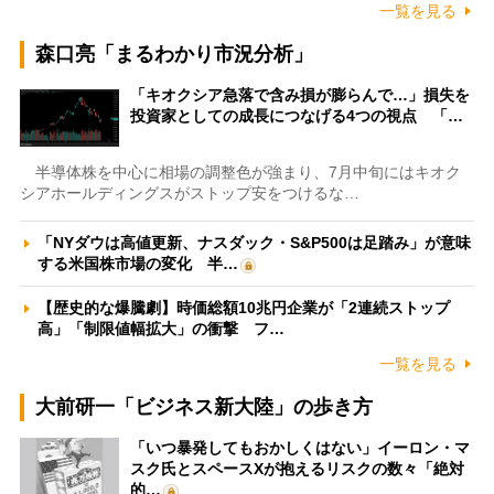
一覧を見る
森口亮「まるわかり市況分析」
「キオクシア急落で含み損が膨らんで…」損失を
投資家としての成長につなげる4つの視点 「…
半導体株を中心に相場の調整色が強まり、7月中旬にはキオク
シアホールディングスがストップ安をつけるな…
「NYダウは高値更新、ナスダック・S&P500は足踏み」が意味
する米国株市場の変化 半…
【歴史的な爆騰劇】時価総額10兆円企業が「2連続ストップ
高」「制限値幅拡大」の衝撃 フ…
一覧を見る
大前研一「ビジネス新大陸」の歩き方
「いつ暴発してもおかしくはない」イーロン・マ
スク氏とスペースXが抱えるリスクの数々「絶対
的…