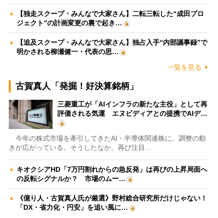
【独走スクープ・みんなで大家さん】二転三転した“成田プロ
ジェクト”の計画変更の裏で起き…
【追及スクープ・みんなで大家さん】独占入手“内部議事録”で
明かされる柳瀬健一・代表の思…
一覧を見る
古賀真人「発掘！好決算銘柄」
三菱重工が「AIインフラの新たな主役」として再
評価される気運 エヌビディアとの提携でAIデ…
今年の株式市場を牽引してきたAI・半導体関連株に、調整の動
きが広がっている。そうしたなか、再び注目…
キオクシアHD「7万円割れからの急反発」は再びの上昇局面へ
の反転シグナルか？ 市場のムー…
《億り人・古賀真人氏が厳選》野村総合研究所だけじゃない！
「DX・省力化・円安」を追い風に…