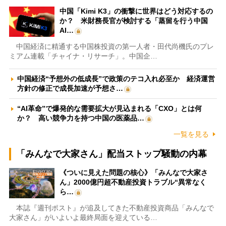
中国「Kimi K3」の衝撃に世界はどう対応するの
か？ 米財務長官が検討する「蒸留を行う中国
AI…
中国経済に精通する中国株投資の第一人者・田代尚機氏のプレ
ミアム連載「チャイナ・リサーチ」。中国企…
中国経済“予想外の低成長”で政策のテコ入れ必至か 経済運営
方針の修正で成長加速が予想さ…
“AI革命”で爆発的な需要拡大が見込まれる「CXO」とは何
か？ 高い競争力を持つ中国の医薬品…
一覧を見る
「みんなで大家さん」配当ストップ騒動の内幕
《ついに見えた問題の核心》「みんなで大家さ
ん」2000億円超不動産投資トラブル“異常なく
ら…
本誌『週刊ポスト』が追及してきた不動産投資商品「みんなで
大家さん」がいよいよ最終局面を迎えている…