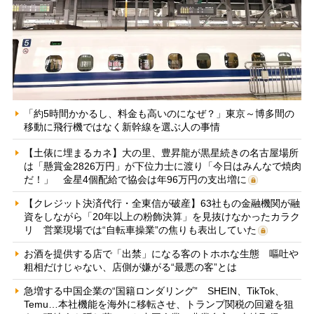
「約5時間かかるし、料金も高いのになぜ？」東京～博多間の
移動に飛行機ではなく新幹線を選ぶ人の事情
【土俵に埋まるカネ】大の里、豊昇龍が黒星続きの名古屋場所
は「懸賞金2826万円」が下位力士に渡り「今日はみんなで焼肉
だ！」 金星4個配給で協会は年96万円の支出増に
【クレジット決済代行・全東信が破産】63社もの金融機関が融
資をしながら「20年以上の粉飾決算」を見抜けなかったカラク
リ 営業現場では“自転車操業”の焦りも表出していた
お酒を提供する店で「出禁」になる客のトホホな生態 嘔吐や
粗相だけじゃない、店側が嫌がる“最悪の客”とは
急増する中国企業の“国籍ロンダリング” SHEIN、TikTok、
Temu…本社機能を海外に移転させ、トランプ関税の回避を狙