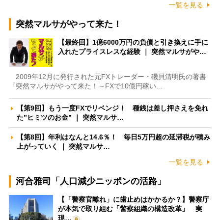
一覧を見る
突然マルサがやって来た！
【最終回】1億6000万円の負債と引き換えに手に
入れたプライスレスな経験 ｜ 突然マルサがや…
2009年12月に発行された元FXトレーダー・磯貝清明氏の著書
『突然マルサがやって来た！～FXで10億円稼い…
【第9回】もう一度FXでリベンジ！ 種銭は差し押さえを免れ
た”ヒミツのお金” ｜ 突然マルサ…
【第8回】年利はなんと14.6％！ 毎日5万円超の延滞税が積み
上がっていく ｜ 突然マルサ…
一覧を見る
河合雅司「人口減少ニッポンの活路」
【「警察官離れ」に歯止めはかかるか？】警察庁
が本気で取り組む「警察組織の構造改革」 実
現…