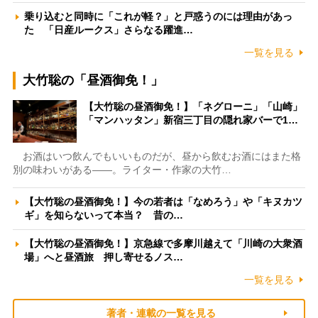
乗り込むと同時に「これが軽？」と戸惑うのには理由があっ
た 「日産ルークス」さらなる躍進…
一覧を見る
大竹聡の「昼酒御免！」
【大竹聡の昼酒御免！】「ネグローニ」「山崎」
「マンハッタン」新宿三丁目の隠れ家バーで1…
お酒はいつ飲んでもいいものだが、昼から飲むお酒にはまた格
別の味わいがある――。ライター・作家の大竹…
【大竹聡の昼酒御免！】今の若者は「なめろう」や「キヌカツ
ギ」を知らないって本当？ 昔の…
【大竹聡の昼酒御免！】京急線で多摩川越えて「川崎の大衆酒
場」へと昼酒旅 押し寄せるノス…
一覧を見る
著者・連載の一覧を見る