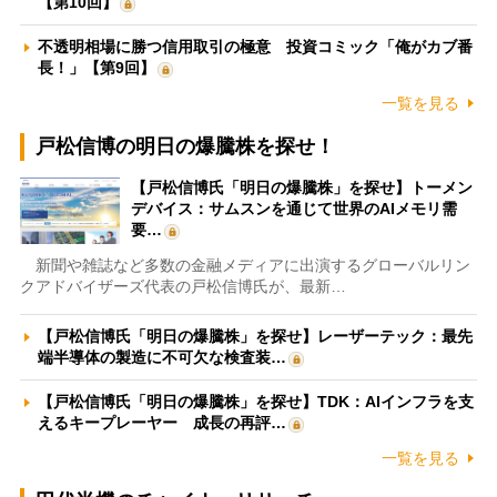
【第10回】
不透明相場に勝つ信用取引の極意 投資コミック「俺がカブ番
長！」【第9回】
一覧を見る
戸松信博の明日の爆騰株を探せ！
【戸松信博氏「明日の爆騰株」を探せ】トーメン
デバイス：サムスンを通じて世界のAIメモリ需
要…
新聞や雑誌など多数の金融メディアに出演するグローバルリン
クアドバイザーズ代表の戸松信博氏が、最新…
【戸松信博氏「明日の爆騰株」を探せ】レーザーテック：最先
端半導体の製造に不可欠な検査装…
【戸松信博氏「明日の爆騰株」を探せ】TDK：AIインフラを支
えるキープレーヤー 成長の再評…
一覧を見る