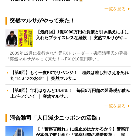
一覧を見る
突然マルサがやって来た！
【最終回】1億6000万円の負債と引き換えに手に
入れたプライスレスな経験 ｜ 突然マルサがや…
2009年12月に発行された元FXトレーダー・磯貝清明氏の著書
『突然マルサがやって来た！～FXで10億円稼い…
【第9回】もう一度FXでリベンジ！ 種銭は差し押さえを免れ
た”ヒミツのお金” ｜ 突然マルサ…
【第8回】年利はなんと14.6％！ 毎日5万円超の延滞税が積み
上がっていく ｜ 突然マルサ…
一覧を見る
河合雅司「人口減少ニッポンの活路」
【「警察官離れ」に歯止めはかかるか？】警察庁
が本気で取り組む「警察組織の構造改革」 実