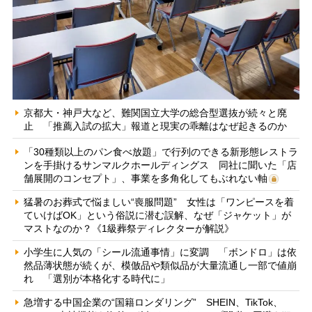
京都大・神戸大など、難関国立大学の総合型選抜が続々と廃
止 「推薦入試の拡大」報道と現実の乖離はなぜ起きるのか
「30種類以上のパン食べ放題」で行列のできる新形態レストラ
ンを手掛けるサンマルクホールディングス 同社に聞いた「店
舗展開のコンセプト」、事業を多角化してもぶれない軸
猛暑のお葬式で悩ましい“喪服問題” 女性は「ワンピースを着
ていけばOK」という俗説に潜む誤解、なぜ「ジャケット」が
マストなのか？《1級葬祭ディレクターが解説》
小学生に人気の「シール流通事情」に変調 「ボンドロ」は依
然品薄状態が続くが、模倣品や類似品が大量流通し一部で値崩
れ 「選別が本格化する時代に」
急増する中国企業の“国籍ロンダリング” SHEIN、TikTok、