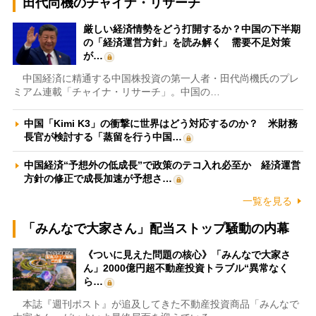
田代尚機のチャイナ・リサーチ
厳しい経済情勢をどう打開するか？中国の下半期
の「経済運営方針」を読み解く 需要不足対策
が…
中国経済に精通する中国株投資の第一人者・田代尚機氏のプレ
ミアム連載「チャイナ・リサーチ」。中国の…
中国「Kimi K3」の衝撃に世界はどう対応するのか？ 米財務
長官が検討する「蒸留を行う中国…
中国経済“予想外の低成長”で政策のテコ入れ必至か 経済運営
方針の修正で成長加速が予想さ…
一覧を見る
「みんなで大家さん」配当ストップ騒動の内幕
《ついに見えた問題の核心》「みんなで大家さ
ん」2000億円超不動産投資トラブル“異常なく
ら…
本誌『週刊ポスト』が追及してきた不動産投資商品「みんなで