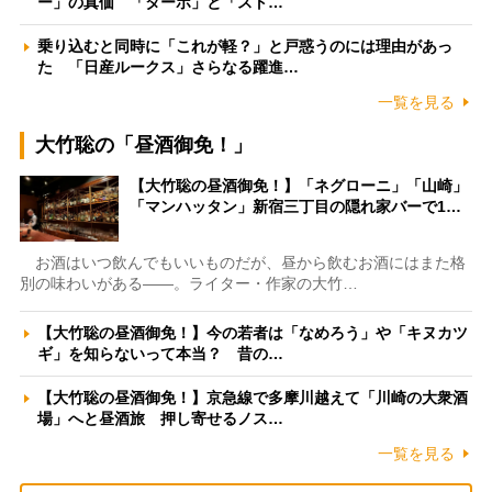
ー」の真価 「ターボ」と「スト…
乗り込むと同時に「これが軽？」と戸惑うのには理由があっ
た 「日産ルークス」さらなる躍進…
一覧を見る
大竹聡の「昼酒御免！」
【大竹聡の昼酒御免！】「ネグローニ」「山崎」
「マンハッタン」新宿三丁目の隠れ家バーで1…
お酒はいつ飲んでもいいものだが、昼から飲むお酒にはまた格
別の味わいがある――。ライター・作家の大竹…
【大竹聡の昼酒御免！】今の若者は「なめろう」や「キヌカツ
ギ」を知らないって本当？ 昔の…
【大竹聡の昼酒御免！】京急線で多摩川越えて「川崎の大衆酒
場」へと昼酒旅 押し寄せるノス…
一覧を見る