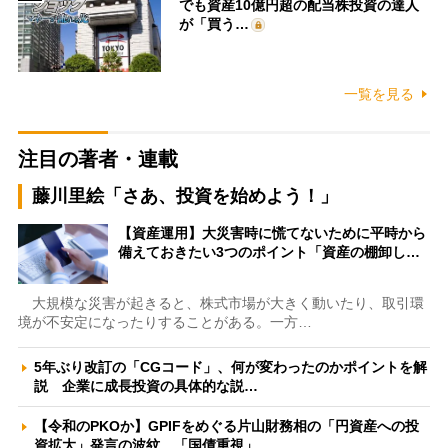
でも資産10億円超の配当株投資の達人
が「買う…
一覧を見る
注目の著者・連載
藤川里絵「さあ、投資を始めよう！」
【資産運用】大災害時に慌てないために平時から
備えておきたい3つのポイント「資産の棚卸し…
大規模な災害が起きると、株式市場が大きく動いたり、取引環
境が不安定になったりすることがある。一方…
5年ぶり改訂の「CGコード」、何が変わったのかポイントを解
説 企業に成長投資の具体的な説…
【令和のPKOか】GPIFをめぐる片山財務相の「円資産への投
資拡大」発言の波紋 「国債重視」…