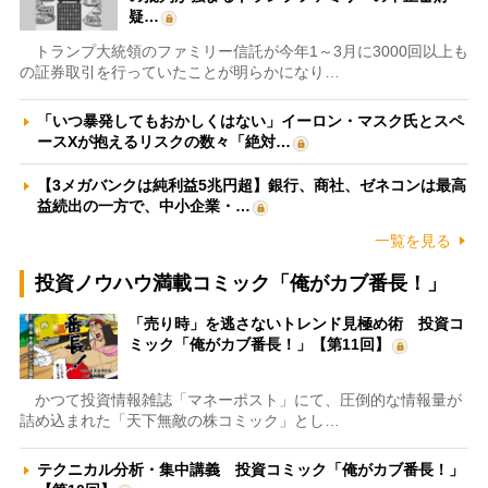
疑…
トランプ大統領のファミリー信託が今年1～3月に3000回以上も
の証券取引を行っていたことが明らかになり…
「いつ暴発してもおかしくはない」イーロン・マスク氏とスペ
ースXが抱えるリスクの数々「絶対…
【3メガバンクは純利益5兆円超】銀行、商社、ゼネコンは最高
益続出の一方で、中小企業・…
一覧を見る
投資ノウハウ満載コミック「俺がカブ番長！」
「売り時」を逃さないトレンド見極め術 投資コ
ミック「俺がカブ番長！」【第11回】
かつて投資情報雑誌「マネーポスト」にて、圧倒的な情報量が
詰め込まれた「天下無敵の株コミック」とし…
テクニカル分析・集中講義 投資コミック「俺がカブ番長！」