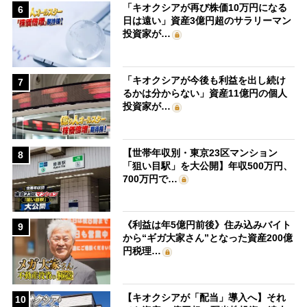
「キオクシアが再び株価10万円になる
6
日は遠い」資産3億円超のサラリーマン
投資家が…
「キオクシアが今後も利益を出し続け
7
るかは分からない」資産11億円の個人
投資家が…
【世帯年収別・東京23区マンション
8
「狙い目駅」を大公開】年収500万円、
700万円で…
《利益は年5億円前後》住み込みバイト
9
から“ギガ大家さん”となった資産200億
円税理…
【キオクシアが「配当」導入へ】それ
10