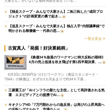
大家さん」がいよいよ最終局面を迎えている…
【独走スクープ・みんなで大家さん】二転三転した“成田プロ
ジェクト”の計画変更の裏で起き…
【追及スクープ・みんなで大家さん】独占入手“内部議事録”で
明かされる柳瀬健一・代表の思…
一覧を見る
古賀真人「発掘！好決算銘柄」
《株価34％急落のワークマンに特大反転の期待》
6月の売上低迷を吹き飛ばす第1四半期決算、…
6月3日に8330円をつけたワークマン（東証スタンダード・
7564）の株価は、わずか1カ月あまりで約34％下落…
三菱重工が「AIインフラの新たな主役」として再評価される気
運 エヌビディアとの提携でAI…
キオクシアHD「7万円割れからの急反発」は再びの上昇局面へ
の反転シグナルか？ 市場のムー…