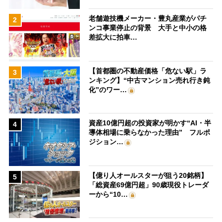
老舗遊技機メーカー・豊丸産業がパチ
2
ンコ事業停止の背景 大手と中小の格
差拡大に拍車…
【首都圏の不動産価格「危ない駅」ラ
3
ンキング】“中古マンション売れ行き鈍
化”のワー…
資産10億円超の投資家が明かす“AI・半
4
導体相場に乗らなかった理由” フルポ
ジション…
【億り人オールスターが狙う20銘柄】
5
「総資産69億円超」90歳現役トレーダ
ーから“10…