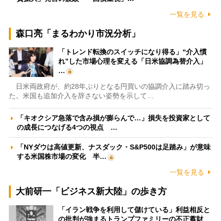
一覧を見る
森口亮「まるわかり市況分析」
「トレンド転換のスイッチになり得る」“介入慣
れ”した市場心理を変える「日米協調為替介入」
…
日米両政府が、約28年ぶりとなる円買いの協調介入に踏み切っ
た。米国も追加介入を辞さない姿勢を示して…
「キオクシア急落で含み損が膨らんで…」損失を投資家として
の成長につなげる4つの視点 …
「NYダウは高値更新、ナスダック・S&P500は足踏み」が意味
する米国株市場の変化 半…
一覧を見る
大前研一「ビジネス新大陸」の歩き方
「イラン戦争を利用して儲けている」利益相反と
の批判が強まるトランプファミリーの不正蓄財