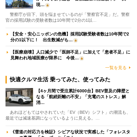
現…
警察庁が目下、頭を悩ませているのが「警察官不足」だ。警察
官の採用試験の受験者数は10年間で2分の1以…
【安全・安心ニッポンの危機】採用試験受験者数は10年間で2
分の1以下に！ 出生数減がも…
【医療崩壊】人口減少で「医師不足」に加えて「患者不足」に
見舞われ地域医療が限界に 今後…
一覧を見る
快適クルマ生活 乗ってみた、使ってみた
【4ヶ月間で受注累計6000台】BEV普及の障壁と
なる「航続距離の不安」「充電のストレス」解
消…
あれほどもてはやされていた「EV（BEV）シフト」の潮流も、
最近では減速基調になっているように見える。…
《雪道の対応力を検証》シビアな状況で実感した「フォレスタ