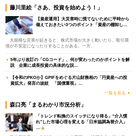
藤川里絵「さあ、投資を始めよう！」
【資産運用】大災害時に慌てないために平時から
備えておきたい3つのポイント「資産の棚卸し…
大規模な災害が起きると、株式市場が大きく動いたり、取引環
境が不安定になったりすることがある。一方…
5年ぶり改訂の「CGコード」、何が変わったのかポイントを解
説 企業に成長投資の具体的な説…
【令和のPKOか】GPIFをめぐる片山財務相の「円資産への投
資拡大」発言の波紋 「国債重視」…
一覧を見る
森口亮「まるわかり市況分析」
「トレンド転換のスイッチになり得る」“介入慣
れ”した市場心理を変える「日米協調為替介入」
…