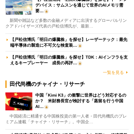
デバイス：サムスンを通じて世界のAIメモリ需
要…
新聞や雑誌など多数の金融メディアに出演するグローバルリン
クアドバイザーズ代表の戸松信博氏が、最新…
【戸松信博氏「明日の爆騰株」を探せ】レーザーテック：最先
端半導体の製造に不可欠な検査装…
【戸松信博氏「明日の爆騰株」を探せ】TDK：AIインフラを支
えるキープレーヤー 成長の再評…
一覧を見る
田代尚機のチャイナ・リサーチ
中国「Kimi K3」の衝撃に世界はどう対応するの
か？ 米財務長官が検討する「蒸留を行う中国
AI…
中国経済に精通する中国株投資の第一人者・田代尚機氏のプレ
ミアム連載「チャイナ・リサーチ」。中国企…