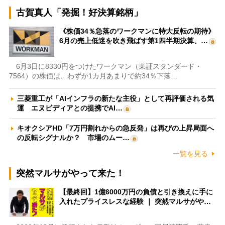
古賀真人「発掘！好決算銘柄」
《株価34％急落のワークマンに特大反転の期待》
6月の売上低迷を吹き飛ばす第1四半期決算、…
6月3日に8330円をつけたワークマン（東証スタンダード・
7564）の株価は、わずか1カ月あまりで約34％下落…
三菱重工が「AIインフラの新たな主役」として再評価される気
運 エヌビディアとの提携でAI…
キオクシアHD「7万円割れからの急反発」は再びの上昇局面へ
の反転シグナルか？ 市場のムー…
一覧を見る
突然マルサがやって来た！
【最終回】1億6000万円の負債と引き換えに手に
入れたプライスレスな経験 ｜ 突然マルサがや…