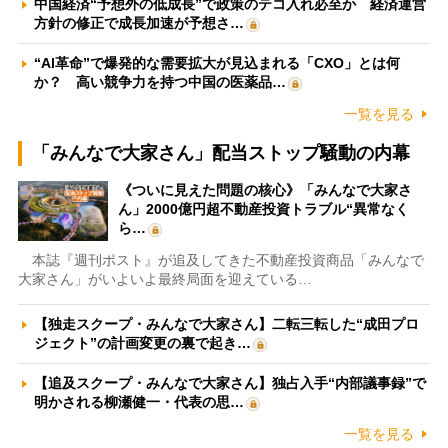
中国経済“予想外の低成長”で政策のテコ入れ必至か 経済運営
方針の修正で成長加速が予想さ…
“AI革命”で爆発的な需要拡大が見込まれる「CXO」とは何
か？ 高い競争力を持つ中国の医薬品…
一覧を見る
「みんなで大家さん」配当ストップ騒動の内幕
《ついに見えた問題の核心》「みんなで大家さ
ん」2000億円超不動産投資トラブル“異常なく
ら…
本誌『週刊ポスト』が追及してきた不動産投資商品「みんなで
大家さん」がいよいよ最終局面を迎えている…
【独走スクープ・みんなで大家さん】二転三転した“成田プロ
ジェクト”の計画変更の裏で起き…
【追及スクープ・みんなで大家さん】独占入手“内部議事録”で
明かされる柳瀬健一・代表の思…
一覧を見る