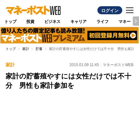
ログイン
トップ
投資
ビジネス
キャリア
ライフ
マネー
トップ
家計
貯蓄
家計の貯蓄殖やすには女性だけでは不十分 男性も家計参
家計
2015.01.09 11:45
マネーポストWEB
家計の貯蓄殖やすには女性だけでは不十
分 男性も家計参加を
Loaded
:
100.00%
/
Unmute