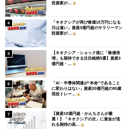
投資家が…
「キオクシアが再び株価10万円になる
4
日は遠い」資産3億円超のサラリーマン
投資家が…
【キオクシア・ショック後に「株価倍
5
増」も期待できる注目銘柄5選】資産3
億円超・…
「AI・半導体関連が“本命”であること
6
に変わりはない」資産20億円超の90歳
現役トレー…
【資産10億円超・かんちさんが厳
7
選！】「キオクシアの次」に資金が流
れる期待の高…