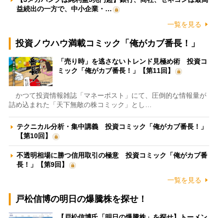
益続出の一方で、中小企業・…
一覧を見る
投資ノウハウ満載コミック「俺がカブ番長！」
「売り時」を逃さないトレンド見極め術 投資コ
ミック「俺がカブ番長！」【第11回】
かつて投資情報雑誌「マネーポスト」にて、圧倒的な情報量が
詰め込まれた「天下無敵の株コミック」とし…
テクニカル分析・集中講義 投資コミック「俺がカブ番長！」
【第10回】
不透明相場に勝つ信用取引の極意 投資コミック「俺がカブ番
長！」【第9回】
一覧を見る
戸松信博の明日の爆騰株を探せ！
【戸松信博氏「明日の爆騰株」を探せ】トーメン