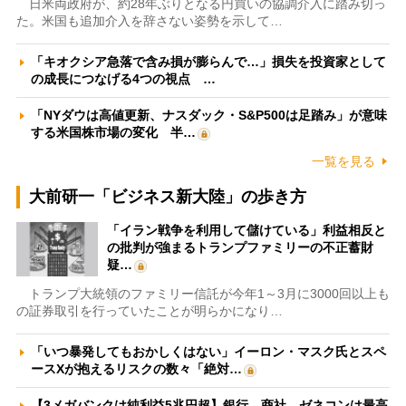
日米両政府が、約28年ぶりとなる円買いの協調介入に踏み切っ
た。米国も追加介入を辞さない姿勢を示して…
「キオクシア急落で含み損が膨らんで…」損失を投資家として
の成長につなげる4つの視点 …
「NYダウは高値更新、ナスダック・S&P500は足踏み」が意味
する米国株市場の変化 半…
一覧を見る
大前研一「ビジネス新大陸」の歩き方
「イラン戦争を利用して儲けている」利益相反と
の批判が強まるトランプファミリーの不正蓄財
疑…
トランプ大統領のファミリー信託が今年1～3月に3000回以上も
の証券取引を行っていたことが明らかになり…
「いつ暴発してもおかしくはない」イーロン・マスク氏とスペ
ースXが抱えるリスクの数々「絶対…
【3メガバンクは純利益5兆円超】銀行、商社、ゼネコンは最高