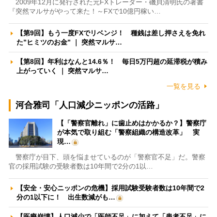
2009年12月に発行された元FXトレーダー・磯貝清明氏の著書
『突然マルサがやって来た！～FXで10億円稼い…
【第9回】もう一度FXでリベンジ！ 種銭は差し押さえを免れ
た”ヒミツのお金” ｜ 突然マルサ…
【第8回】年利はなんと14.6％！ 毎日5万円超の延滞税が積み
上がっていく ｜ 突然マルサ…
一覧を見る
河合雅司「人口減少ニッポンの活路」
【「警察官離れ」に歯止めはかかるか？】警察庁
が本気で取り組む「警察組織の構造改革」 実
現…
警察庁が目下、頭を悩ませているのが「警察官不足」だ。警察
官の採用試験の受験者数は10年間で2分の1以…
【安全・安心ニッポンの危機】採用試験受験者数は10年間で2
分の1以下に！ 出生数減がも…
【医療崩壊】人口減少で「医師不足」に加えて「患者不足」に