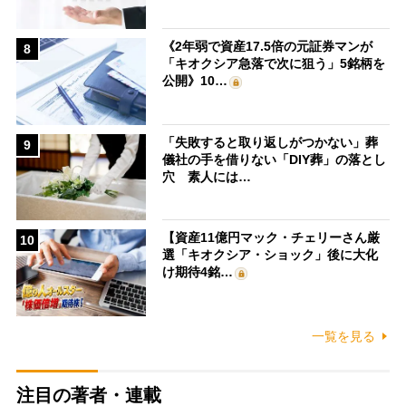
《2年弱で資産17.5倍の元証券マンが
8
「キオクシア急落で次に狙う」5銘柄を
公開》10…
「失敗すると取り返しがつかない」葬
9
儀社の手を借りない「DIY葬」の落とし
穴 素人には…
【資産11億円マック・チェリーさん厳
10
選「キオクシア・ショック」後に大化
け期待4銘…
一覧を見る
注目の著者・連載