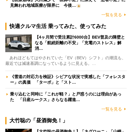
見舞われ地域医療が限界に 今後…
一覧を見る
快適クルマ生活 乗ってみた、使ってみた
【4ヶ月間で受注累計6000台】BEV普及の障壁と
なる「航続距離の不安」「充電のストレス」解
消…
あれほどもてはやされていた「EV（BEV）シフト」の潮流も、
最近では減速基調になっているように見える。…
《雪道の対応力を検証》シビアな状況で実感した「フォレスタ
ー」の真価 「ターボ」と「スト…
乗り込むと同時に「これが軽？」と戸惑うのには理由があっ
た 「日産ルークス」さらなる躍進…
一覧を見る
大竹聡の「昼酒御免！」
【大竹聡の昼酒御免！】「ネグローニ」「山崎」