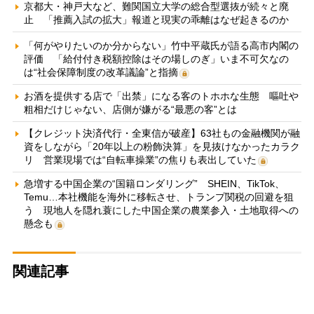
京都大・神戸大など、難関国立大学の総合型選抜が続々と廃
止 「推薦入試の拡大」報道と現実の乖離はなぜ起きるのか
「何がやりたいのか分からない」竹中平蔵氏が語る高市内閣の
評価 「給付付き税額控除はその場しのぎ」いま不可欠なの
は“社会保障制度の改革議論”と指摘
お酒を提供する店で「出禁」になる客のトホホな生態 嘔吐や
粗相だけじゃない、店側が嫌がる“最悪の客”とは
【クレジット決済代行・全東信が破産】63社もの金融機関が融
資をしながら「20年以上の粉飾決算」を見抜けなかったカラク
リ 営業現場では“自転車操業”の焦りも表出していた
急増する中国企業の“国籍ロンダリング” SHEIN、TikTok、
Temu…本社機能を海外に移転させ、トランプ関税の回避を狙
う 現地人を隠れ蓑にした中国企業の農業参入・土地取得への
懸念も
関連記事