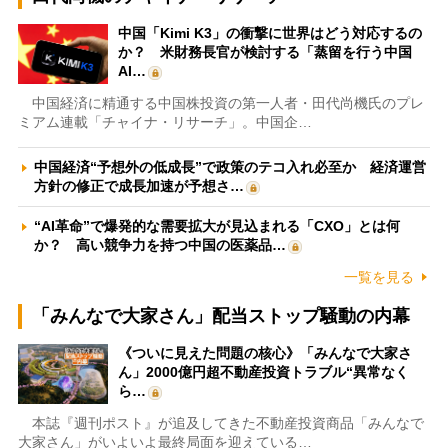
中国「Kimi K3」の衝撃に世界はどう対応するの
か？ 米財務長官が検討する「蒸留を行う中国
AI…
中国経済に精通する中国株投資の第一人者・田代尚機氏のプレ
ミアム連載「チャイナ・リサーチ」。中国企…
中国経済“予想外の低成長”で政策のテコ入れ必至か 経済運営
方針の修正で成長加速が予想さ…
“AI革命”で爆発的な需要拡大が見込まれる「CXO」とは何
か？ 高い競争力を持つ中国の医薬品…
一覧を見る
「みんなで大家さん」配当ストップ騒動の内幕
《ついに見えた問題の核心》「みんなで大家さ
ん」2000億円超不動産投資トラブル“異常なく
ら…
本誌『週刊ポスト』が追及してきた不動産投資商品「みんなで
大家さん」がいよいよ最終局面を迎えている…