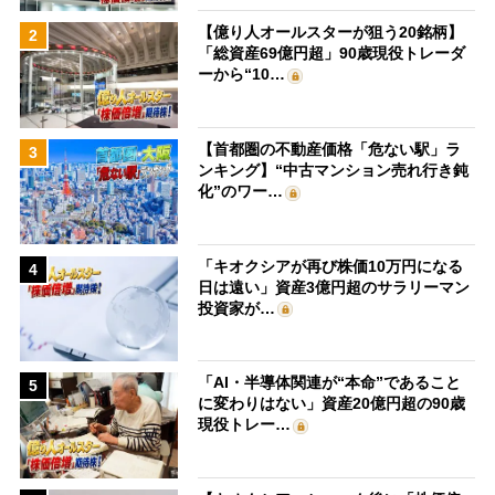
【億り人オールスターが狙う20銘柄】
2
「総資産69億円超」90歳現役トレーダ
ーから“10…
【首都圏の不動産価格「危ない駅」ラ
3
ンキング】“中古マンション売れ行き鈍
化”のワー…
「キオクシアが再び株価10万円になる
4
日は遠い」資産3億円超のサラリーマン
投資家が…
「AI・半導体関連が“本命”であること
5
に変わりはない」資産20億円超の90歳
現役トレー…