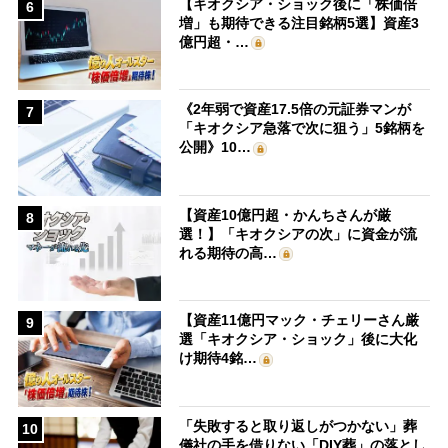
【キオクシア・ショック後に「株価倍
6
増」も期待できる注目銘柄5選】資産3
億円超・…
《2年弱で資産17.5倍の元証券マンが
7
「キオクシア急落で次に狙う」5銘柄を
公開》10…
【資産10億円超・かんちさんが厳
8
選！】「キオクシアの次」に資金が流
れる期待の高…
【資産11億円マック・チェリーさん厳
9
選「キオクシア・ショック」後に大化
け期待4銘…
「失敗すると取り返しがつかない」葬
10
儀社の手を借りない「DIY葬」の落とし