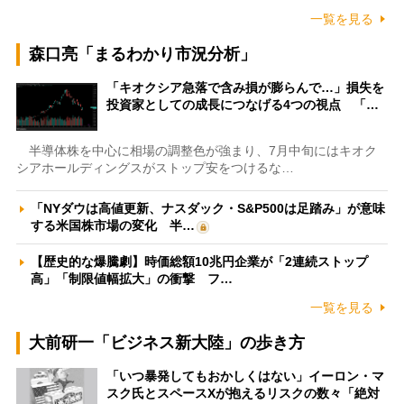
一覧を見る
森口亮「まるわかり市況分析」
「キオクシア急落で含み損が膨らんで…」損失を
投資家としての成長につなげる4つの視点 「…
半導体株を中心に相場の調整色が強まり、7月中旬にはキオク
シアホールディングスがストップ安をつけるな…
「NYダウは高値更新、ナスダック・S&P500は足踏み」が意味
する米国株市場の変化 半…
【歴史的な爆騰劇】時価総額10兆円企業が「2連続ストップ
高」「制限値幅拡大」の衝撃 フ…
一覧を見る
大前研一「ビジネス新大陸」の歩き方
「いつ暴発してもおかしくはない」イーロン・マ
スク氏とスペースXが抱えるリスクの数々「絶対