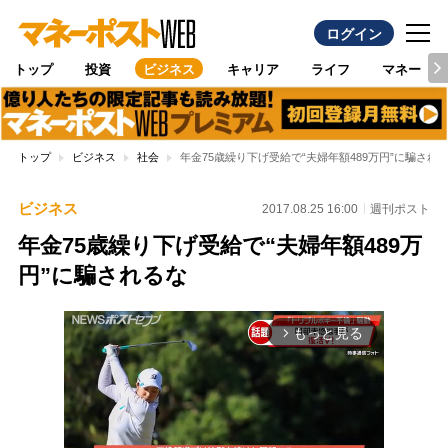
ログイン
トップ
投資
ビジネス
キャリア
ライフ
マネー
トップ
ビジネス
社会
年金75歳繰り下げ受給で“夫婦年額489万円”に騙され
ビジネス
2017.08.25 16:00
週刊ポスト
年金75歳繰り下げ受給で“夫婦年額489万
円”に騙されるな
もっと見る
arrow_forward_ios