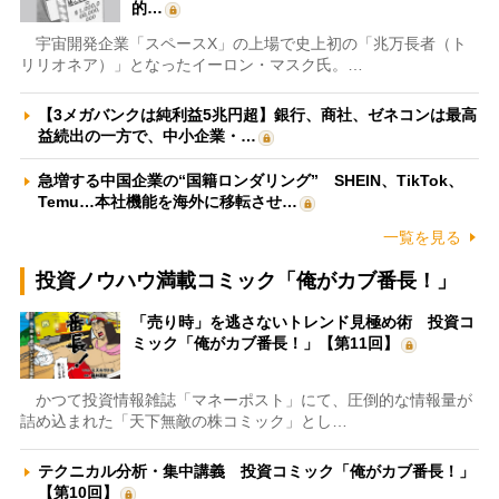
的…
宇宙開発企業「スペースX」の上場で史上初の「兆万長者（ト
リリオネア）」となったイーロン・マスク氏。…
【3メガバンクは純利益5兆円超】銀行、商社、ゼネコンは最高
益続出の一方で、中小企業・…
急増する中国企業の“国籍ロンダリング” SHEIN、TikTok、
Temu…本社機能を海外に移転させ…
一覧を見る
投資ノウハウ満載コミック「俺がカブ番長！」
「売り時」を逃さないトレンド見極め術 投資コ
ミック「俺がカブ番長！」【第11回】
かつて投資情報雑誌「マネーポスト」にて、圧倒的な情報量が
詰め込まれた「天下無敵の株コミック」とし…
テクニカル分析・集中講義 投資コミック「俺がカブ番長！」
【第10回】