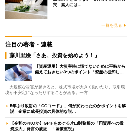
穴 素人には…
一覧を見る
注目の著者・連載
藤川里絵「さあ、投資を始めよう！」
【資産運用】大災害時に慌てないために平時から
備えておきたい3つのポイント「資産の棚卸し…
大規模な災害が起きると、株式市場が大きく動いたり、取引環
境が不安定になったりすることがある。一方…
5年ぶり改訂の「CGコード」、何が変わったのかポイントを解
説 企業に成長投資の具体的な説…
【令和のPKOか】GPIFをめぐる片山財務相の「円資産への投
資拡大」発言の波紋 「国債重視」…