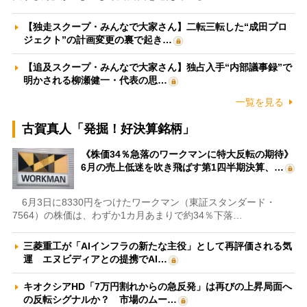
【独走スクープ・みんなで大家さん】二転三転した“成田プロ
ジェクト”の計画変更の裏で起き…
【追及スクープ・みんなで大家さん】独占入手“内部議事録”で
明かされる柳瀬健一・代表の思…
一覧を見る
古賀真人「発掘！好決算銘柄」
《株価34％急落のワークマンに特大反転の期待》
6月の売上低迷を吹き飛ばす第1四半期決算、…
6月3日に8330円をつけたワークマン（東証スタンダード・
7564）の株価は、わずか1カ月あまりで約34％下落…
三菱重工が「AIインフラの新たな主役」として再評価される気
運 エヌビディアとの提携でAI…
キオクシアHD「7万円割れからの急反発」は再びの上昇局面へ
の反転シグナルか？ 市場のムー…