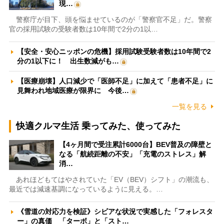
現…
警察庁が目下、頭を悩ませているのが「警察官不足」だ。警察
官の採用試験の受験者数は10年間で2分の1以…
【安全・安心ニッポンの危機】採用試験受験者数は10年間で2
分の1以下に！ 出生数減がも…
【医療崩壊】人口減少で「医師不足」に加えて「患者不足」に
見舞われ地域医療が限界に 今後…
一覧を見る
快適クルマ生活 乗ってみた、使ってみた
【4ヶ月間で受注累計6000台】BEV普及の障壁と
なる「航続距離の不安」「充電のストレス」解
消…
あれほどもてはやされていた「EV（BEV）シフト」の潮流も、
最近では減速基調になっているように見える。…
《雪道の対応力を検証》シビアな状況で実感した「フォレスタ
ー」の真価 「ターボ」と「スト…