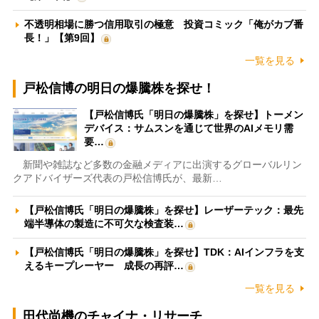
不透明相場に勝つ信用取引の極意 投資コミック「俺がカブ番
長！」【第9回】
一覧を見る
戸松信博の明日の爆騰株を探せ！
【戸松信博氏「明日の爆騰株」を探せ】トーメン
デバイス：サムスンを通じて世界のAIメモリ需
要…
新聞や雑誌など多数の金融メディアに出演するグローバルリン
クアドバイザーズ代表の戸松信博氏が、最新…
【戸松信博氏「明日の爆騰株」を探せ】レーザーテック：最先
端半導体の製造に不可欠な検査装…
【戸松信博氏「明日の爆騰株」を探せ】TDK：AIインフラを支
えるキープレーヤー 成長の再評…
一覧を見る
田代尚機のチャイナ・リサーチ