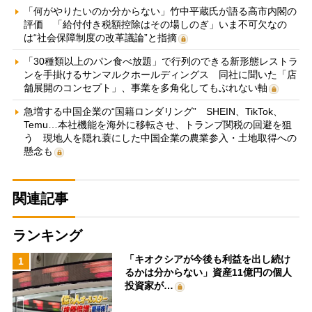
「何がやりたいのか分からない」竹中平蔵氏が語る高市内閣の
評価 「給付付き税額控除はその場しのぎ」いま不可欠なの
は“社会保障制度の改革議論”と指摘
「30種類以上のパン食べ放題」で行列のできる新形態レストラ
ンを手掛けるサンマルクホールディングス 同社に聞いた「店
舗展開のコンセプト」、事業を多角化してもぶれない軸
急増する中国企業の“国籍ロンダリング” SHEIN、TikTok、
Temu…本社機能を海外に移転させ、トランプ関税の回避を狙
う 現地人を隠れ蓑にした中国企業の農業参入・土地取得への
懸念も
関連記事
ランキング
「キオクシアが今後も利益を出し続け
1
るかは分からない」資産11億円の個人
投資家が…