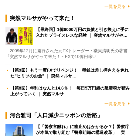
一覧を見る
突然マルサがやって来た！
【最終回】1億6000万円の負債と引き換えに手に
入れたプライスレスな経験 ｜ 突然マルサがや…
2009年12月に発行された元FXトレーダー・磯貝清明氏の著書
『突然マルサがやって来た！～FXで10億円稼い…
【第9回】もう一度FXでリベンジ！ 種銭は差し押さえを免れ
た”ヒミツのお金” ｜ 突然マルサ…
【第8回】年利はなんと14.6％！ 毎日5万円超の延滞税が積み
上がっていく ｜ 突然マルサ…
一覧を見る
河合雅司「人口減少ニッポンの活路」
【「警察官離れ」に歯止めはかかるか？】警察庁
が本気で取り組む「警察組織の構造改革」 実