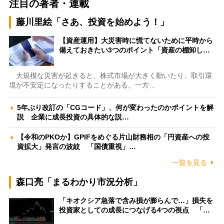
注目の著者・連載
藤川里絵「さあ、投資を始めよう！」
【資産運用】大災害時に慌てないために平時から
備えておきたい3つのポイント「資産の棚卸し…
大規模な災害が起きると、株式市場が大きく動いたり、取引環
境が不安定になったりすることがある。一方…
5年ぶり改訂の「CGコード」、何が変わったのかポイントを解
説 企業に成長投資の具体的な説…
【令和のPKOか】GPIFをめぐる片山財務相の「円資産への投
資拡大」発言の波紋 「国債重視」…
一覧を見る
森口亮「まるわかり市況分析」
「キオクシア急落で含み損が膨らんで…」損失を
投資家としての成長につなげる4つの視点 「…