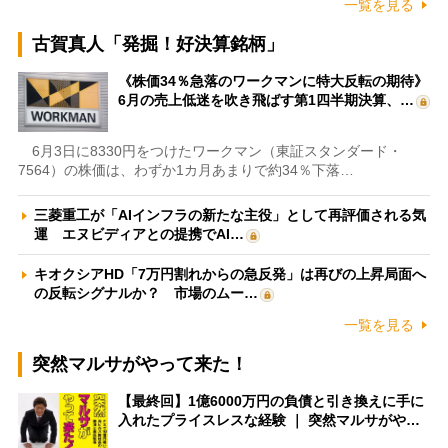
一覧を見る
古賀真人「発掘！好決算銘柄」
《株価34％急落のワークマンに特大反転の期待》
6月の売上低迷を吹き飛ばす第1四半期決算、…
6月3日に8330円をつけたワークマン（東証スタンダード・
7564）の株価は、わずか1カ月あまりで約34％下落…
三菱重工が「AIインフラの新たな主役」として再評価される気
運 エヌビディアとの提携でAI…
キオクシアHD「7万円割れからの急反発」は再びの上昇局面へ
の反転シグナルか？ 市場のムー…
一覧を見る
突然マルサがやって来た！
【最終回】1億6000万円の負債と引き換えに手に
入れたプライスレスな経験 ｜ 突然マルサがや…