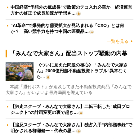
中国経済“予想外の低成長”で政策のテコ入れ必至か 経済運営
方針の修正で成長加速が予想さ…
“AI革命”で爆発的な需要拡大が見込まれる「CXO」とは何
か？ 高い競争力を持つ中国の医薬品…
一覧を見る
「みんなで大家さん」配当ストップ騒動の内幕
《ついに見えた問題の核心》「みんなで大家さ
ん」2000億円超不動産投資トラブル“異常なく
ら…
本誌『週刊ポスト』が追及してきた不動産投資商品「みんなで
大家さん」がいよいよ最終局面を迎えている…
【独走スクープ・みんなで大家さん】二転三転した“成田プロ
ジェクト”の計画変更の裏で起き…
【追及スクープ・みんなで大家さん】独占入手“内部議事録”で
明かされる柳瀬健一・代表の思…