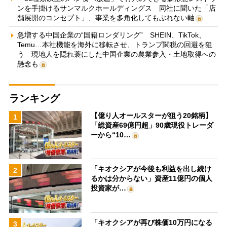
ンを手掛けるサンマルクホールディングス 同社に聞いた「店
舗展開のコンセプト」、事業を多角化してもぶれない軸
急増する中国企業の“国籍ロンダリング” SHEIN、TikTok、
Temu…本社機能を海外に移転させ、トランプ関税の回避を狙
う 現地人を隠れ蓑にした中国企業の農業参入・土地取得への
懸念も
ランキング
【億り人オールスターが狙う20銘柄】
1
「総資産69億円超」90歳現役トレーダ
ーから“10…
「キオクシアが今後も利益を出し続け
2
るかは分からない」資産11億円の個人
投資家が…
「キオクシアが再び株価10万円になる
3