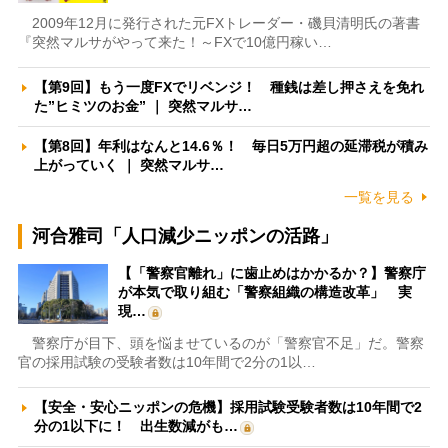
2009年12月に発行された元FXトレーダー・磯貝清明氏の著書
『突然マルサがやって来た！～FXで10億円稼い…
【第9回】もう一度FXでリベンジ！ 種銭は差し押さえを免れ
た”ヒミツのお金” ｜ 突然マルサ…
【第8回】年利はなんと14.6％！ 毎日5万円超の延滞税が積み
上がっていく ｜ 突然マルサ…
一覧を見る
河合雅司「人口減少ニッポンの活路」
【「警察官離れ」に歯止めはかかるか？】警察庁
が本気で取り組む「警察組織の構造改革」 実
現…
警察庁が目下、頭を悩ませているのが「警察官不足」だ。警察
官の採用試験の受験者数は10年間で2分の1以…
【安全・安心ニッポンの危機】採用試験受験者数は10年間で2
分の1以下に！ 出生数減がも…