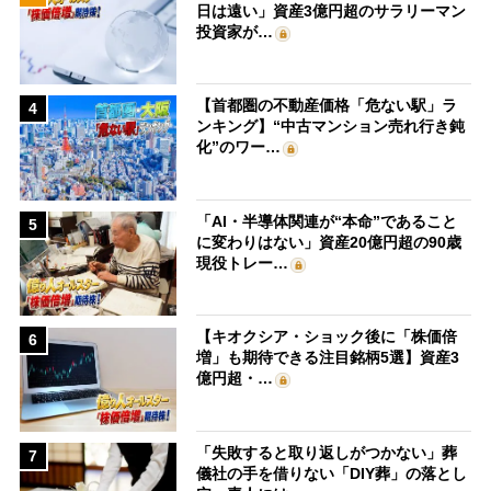
日は遠い」資産3億円超のサラリーマン
投資家が…
【首都圏の不動産価格「危ない駅」ラ
4
ンキング】“中古マンション売れ行き鈍
化”のワー…
「AI・半導体関連が“本命”であること
5
に変わりはない」資産20億円超の90歳
現役トレー…
【キオクシア・ショック後に「株価倍
6
増」も期待できる注目銘柄5選】資産3
億円超・…
「失敗すると取り返しがつかない」葬
7
儀社の手を借りない「DIY葬」の落とし