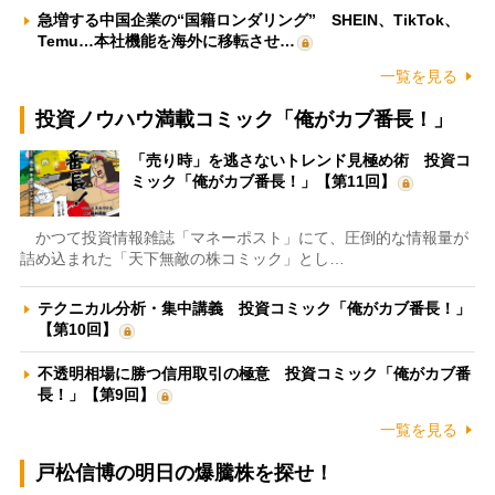
急増する中国企業の“国籍ロンダリング” SHEIN、TikTok、
Temu…本社機能を海外に移転させ…
一覧を見る
投資ノウハウ満載コミック「俺がカブ番長！」
「売り時」を逃さないトレンド見極め術 投資コ
ミック「俺がカブ番長！」【第11回】
かつて投資情報雑誌「マネーポスト」にて、圧倒的な情報量が
詰め込まれた「天下無敵の株コミック」とし…
テクニカル分析・集中講義 投資コミック「俺がカブ番長！」
【第10回】
不透明相場に勝つ信用取引の極意 投資コミック「俺がカブ番
長！」【第9回】
一覧を見る
戸松信博の明日の爆騰株を探せ！