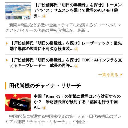
【戸松信博氏「明日の爆騰株」を探せ】トーメン
デバイス：サムスンを通じて世界のAIメモリ需
要…
新聞や雑誌など多数の金融メディアに出演するグローバルリン
クアドバイザーズ代表の戸松信博氏が、最新…
【戸松信博氏「明日の爆騰株」を探せ】レーザーテック：最先
端半導体の製造に不可欠な検査装…
【戸松信博氏「明日の爆騰株」を探せ】TDK：AIインフラを支
えるキープレーヤー 成長の再評…
一覧を見る
田代尚機のチャイナ・リサーチ
中国「Kimi K3」の衝撃に世界はどう対応するの
か？ 米財務長官が検討する「蒸留を行う中国
AI…
中国経済に精通する中国株投資の第一人者・田代尚機氏のプレ
ミアム連載「チャイナ・リサーチ」。中国企…