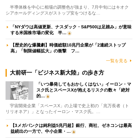
半導体株を中心に相場の調整色が強まり、7月中旬にはキオク
シアホールディングスがストップ安をつけるな…
「NYダウは高値更新、ナスダック・S&P500は足踏み」が意味
する米国株市場の変化 半…
【歴史的な爆騰劇】時価総額10兆円企業が「2連続ストップ
高」「制限値幅拡大」の衝撃 フ…
一覧を見る
大前研一「ビジネス新大陸」の歩き方
「いつ暴発してもおかしくはない」イーロン・マ
スク氏とスペースXが抱えるリスクの数々「絶対
的…
宇宙開発企業「スペースX」の上場で史上初の「兆万長者（ト
リリオネア）」となったイーロン・マスク氏。…
【3メガバンクは純利益5兆円超】銀行、商社、ゼネコンは最高
益続出の一方で、中小企業・…