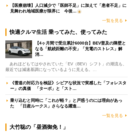
【医療崩壊】人口減少で「医師不足」に加えて「患者不足」に
見舞われ地域医療が限界に 今後…
一覧を見る
快適クルマ生活 乗ってみた、使ってみた
【4ヶ月間で受注累計6000台】BEV普及の障壁と
なる「航続距離の不安」「充電のストレス」解
消…
あれほどもてはやされていた「EV（BEV）シフト」の潮流も、
最近では減速基調になっているように見える。…
《雪道の対応力を検証》シビアな状況で実感した「フォレスタ
ー」の真価 「ターボ」と「スト…
乗り込むと同時に「これが軽？」と戸惑うのには理由があっ
た 「日産ルークス」さらなる躍進…
一覧を見る
大竹聡の「昼酒御免！」