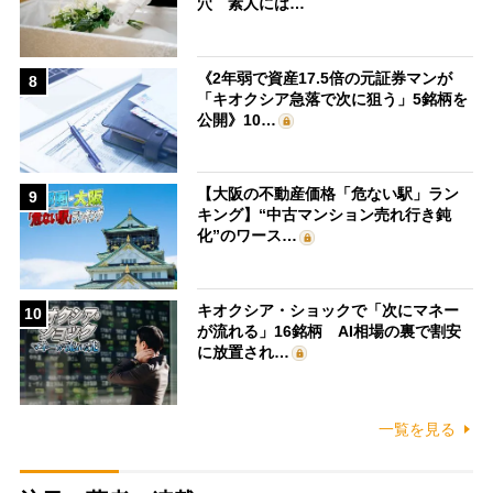
穴 素人には…
《2年弱で資産17.5倍の元証券マンが
8
「キオクシア急落で次に狙う」5銘柄を
公開》10…
【大阪の不動産価格「危ない駅」ラン
9
キング】“中古マンション売れ行き鈍
化”のワース…
キオクシア・ショックで「次にマネー
10
が流れる」16銘柄 AI相場の裏で割安
に放置され…
一覧を見る