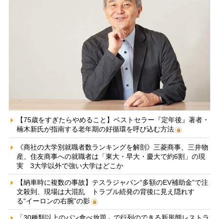
【75歳をすぎたらやめること】ベストセラー『定年後』著者・
楠木新氏が指南する老年期の好循環を呼び込む方法
《商社の大学別就職者数ランキングを解剖》三菱商事、三井物
産、住友商事への就職者は「東大・早大・慶大で約6割」の現
実 3大学以外で強い大学はどこか
【納車時に複数の事故】テスラジャパン“多額のEV補助金”で注
文殺到、現場は大混乱 トラブル続発の背後に見え隠れす
る“イーロンの右腕”の影
「30種類以上のパン食べ放題」で行列のできる新形態レストラ