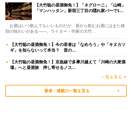
【大竹聡の昼酒御免！】「ネグローニ」「山崎」
「マンハッタン」新宿三丁目の隠れ家バーで1…
お酒はいつ飲んでもいいものだが、昼から飲むお酒にはまた格
別の味わいがある――。ライター・作家の大竹…
【大竹聡の昼酒御免！】今の若者は「なめろう」や「キヌカツ
ギ」を知らないって本当？ 昔の…
【大竹聡の昼酒御免！】京急線で多摩川越えて「川崎の大衆酒
場」へと昼酒旅 押し寄せるノス…
一覧を見る
著者・連載の一覧を見る