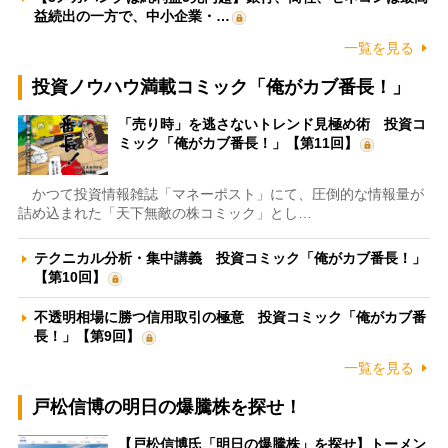
益続出の一方で、中小企業・…
一覧を見る
投資ノウハウ満載コミック「俺がカブ番長！」
「売り時」を逃さないトレンド見極め術 投資コ
ミック「俺がカブ番長！」【第11回】
かつて投資情報雑誌「マネーポスト」にて、圧倒的な情報量が
詰め込まれた「天下無敵の株コミック」とし…
テクニカル分析・集中講義 投資コミック「俺がカブ番長！」
【第10回】
不透明相場に勝つ信用取引の極意 投資コミック「俺がカブ番
長！」【第9回】
一覧を見る
戸松信博の明日の爆騰株を探せ！
【戸松信博氏「明日の爆騰株」を探せ】トーメン