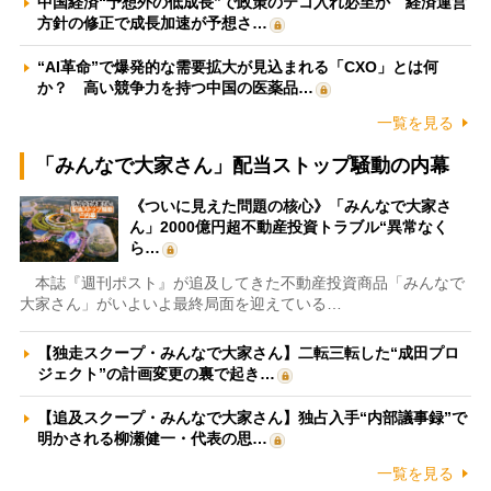
中国経済“予想外の低成長”で政策のテコ入れ必至か 経済運営
方針の修正で成長加速が予想さ…
“AI革命”で爆発的な需要拡大が見込まれる「CXO」とは何
か？ 高い競争力を持つ中国の医薬品…
一覧を見る
「みんなで大家さん」配当ストップ騒動の内幕
《ついに見えた問題の核心》「みんなで大家さ
ん」2000億円超不動産投資トラブル“異常なく
ら…
本誌『週刊ポスト』が追及してきた不動産投資商品「みんなで
大家さん」がいよいよ最終局面を迎えている…
【独走スクープ・みんなで大家さん】二転三転した“成田プロ
ジェクト”の計画変更の裏で起き…
【追及スクープ・みんなで大家さん】独占入手“内部議事録”で
明かされる柳瀬健一・代表の思…
一覧を見る