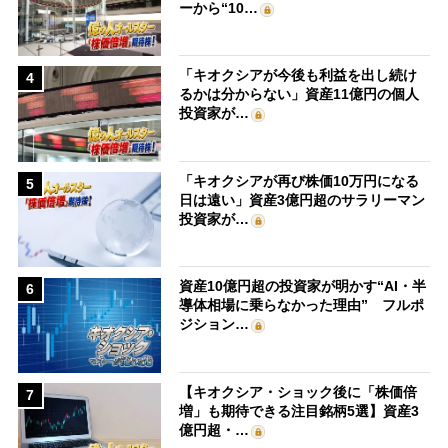
ーから“10…
「キオクシアが今後も利益を出し続け
4
るかは分からない」資産11億円の個人
投資家が…
「キオクシアが再び株価10万円になる
5
日は遠い」資産3億円超のサラリーマン
投資家が…
資産10億円超の投資家が明かす“AI・半
6
導体相場に乗らなかった理由” フルポ
ジション…
【キオクシア・ショック後に「株価倍
7
増」も期待できる注目銘柄5選】資産3
億円超・…