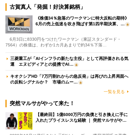
古賀真人「発掘！好決算銘柄」
《株価34％急落のワークマンに特大反転の期待》
6月の売上低迷を吹き飛ばす第1四半期決算、…
6月3日に8330円をつけたワークマン（東証スタンダード・
7564）の株価は、わずか1カ月あまりで約34％下落…
三菱重工が「AIインフラの新たな主役」として再評価される気
運 エヌビディアとの提携でAI…
キオクシアHD「7万円割れからの急反発」は再びの上昇局面へ
の反転シグナルか？ 市場のムー…
一覧を見る
突然マルサがやって来た！
【最終回】1億6000万円の負債と引き換えに手に
入れたプライスレスな経験 ｜ 突然マルサがや…