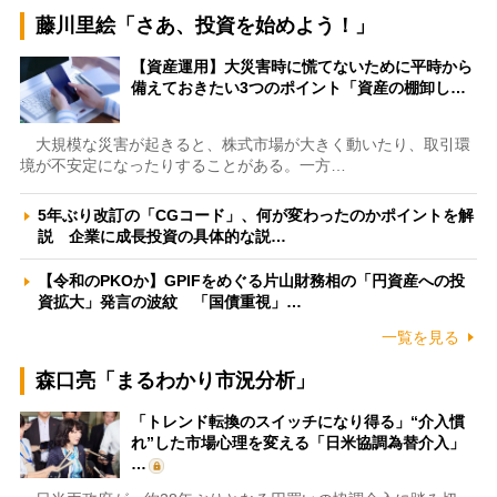
藤川里絵「さあ、投資を始めよう！」
【資産運用】大災害時に慌てないために平時から
備えておきたい3つのポイント「資産の棚卸し…
大規模な災害が起きると、株式市場が大きく動いたり、取引環
境が不安定になったりすることがある。一方…
5年ぶり改訂の「CGコード」、何が変わったのかポイントを解
説 企業に成長投資の具体的な説…
【令和のPKOか】GPIFをめぐる片山財務相の「円資産への投
資拡大」発言の波紋 「国債重視」…
一覧を見る
森口亮「まるわかり市況分析」
「トレンド転換のスイッチになり得る」“介入慣
れ”した市場心理を変える「日米協調為替介入」
…