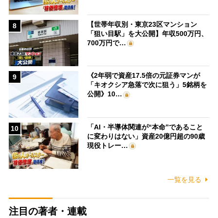
【世帯年収別・東京23区マンション
8
「狙い目駅」を大公開】年収500万円、
700万円で…
《2年弱で資産17.5倍の元証券マンが
9
「キオクシア急落で次に狙う」5銘柄を
公開》10…
「AI・半導体関連が“本命”であること
10
に変わりはない」資産20億円超の90歳
現役トレー…
一覧を見る
注目の著者・連載