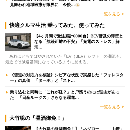
見舞われ地域医療が限界に 今後…
一覧を見る
快適クルマ生活 乗ってみた、使ってみた
【4ヶ月間で受注累計6000台】BEV普及の障壁と
なる「航続距離の不安」「充電のストレス」解
消…
あれほどもてはやされていた「EV（BEV）シフト」の潮流も、
最近では減速基調になっているように見える。…
《雪道の対応力を検証》シビアな状況で実感した「フォレスタ
ー」の真価 「ターボ」と「スト…
乗り込むと同時に「これが軽？」と戸惑うのには理由があっ
た 「日産ルークス」さらなる躍進…
一覧を見る
大竹聡の「昼酒御免！」
【大竹聡の昼酒御免！】「ネグローニ」「山崎」