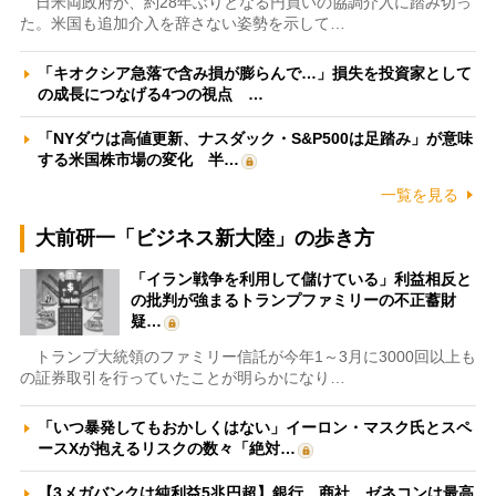
日米両政府が、約28年ぶりとなる円買いの協調介入に踏み切っ
た。米国も追加介入を辞さない姿勢を示して…
「キオクシア急落で含み損が膨らんで…」損失を投資家として
の成長につなげる4つの視点 …
「NYダウは高値更新、ナスダック・S&P500は足踏み」が意味
する米国株市場の変化 半…
一覧を見る
大前研一「ビジネス新大陸」の歩き方
「イラン戦争を利用して儲けている」利益相反と
の批判が強まるトランプファミリーの不正蓄財
疑…
トランプ大統領のファミリー信託が今年1～3月に3000回以上も
の証券取引を行っていたことが明らかになり…
「いつ暴発してもおかしくはない」イーロン・マスク氏とスペ
ースXが抱えるリスクの数々「絶対…
【3メガバンクは純利益5兆円超】銀行、商社、ゼネコンは最高