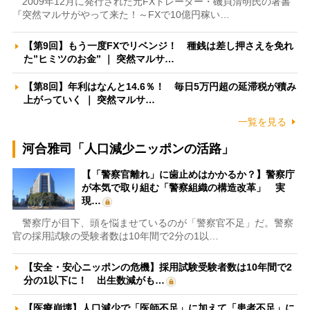
2009年12月に発行された元FXトレーダー・磯貝清明氏の著書
『突然マルサがやって来た！～FXで10億円稼い…
【第9回】もう一度FXでリベンジ！ 種銭は差し押さえを免れ
た”ヒミツのお金” ｜ 突然マルサ…
【第8回】年利はなんと14.6％！ 毎日5万円超の延滞税が積み
上がっていく ｜ 突然マルサ…
一覧を見る
河合雅司「人口減少ニッポンの活路」
【「警察官離れ」に歯止めはかかるか？】警察庁
が本気で取り組む「警察組織の構造改革」 実
現…
警察庁が目下、頭を悩ませているのが「警察官不足」だ。警察
官の採用試験の受験者数は10年間で2分の1以…
【安全・安心ニッポンの危機】採用試験受験者数は10年間で2
分の1以下に！ 出生数減がも…
【医療崩壊】人口減少で「医師不足」に加えて「患者不足」に