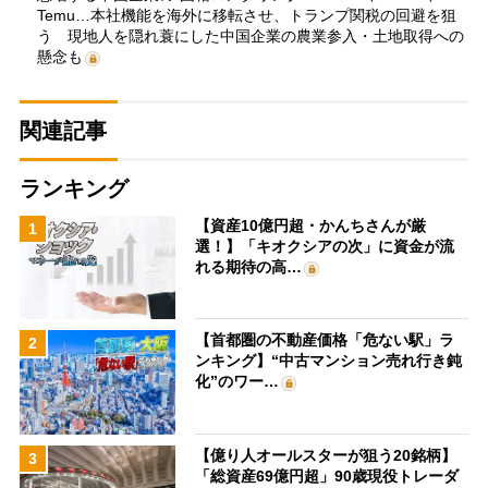
Temu…本社機能を海外に移転させ、トランプ関税の回避を狙
う 現地人を隠れ蓑にした中国企業の農業参入・土地取得への
懸念も
関連記事
ランキング
【資産10億円超・かんちさんが厳
1
選！】「キオクシアの次」に資金が流
れる期待の高…
【首都圏の不動産価格「危ない駅」ラ
2
ンキング】“中古マンション売れ行き鈍
化”のワー…
【億り人オールスターが狙う20銘柄】
3
「総資産69億円超」90歳現役トレーダ