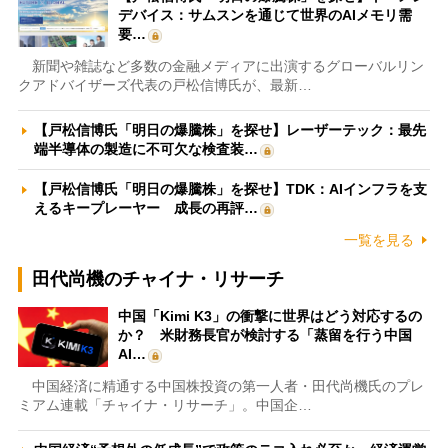
デバイス：サムスンを通じて世界のAIメモリ需
要…
新聞や雑誌など多数の金融メディアに出演するグローバルリン
クアドバイザーズ代表の戸松信博氏が、最新…
【戸松信博氏「明日の爆騰株」を探せ】レーザーテック：最先
端半導体の製造に不可欠な検査装…
【戸松信博氏「明日の爆騰株」を探せ】TDK：AIインフラを支
えるキープレーヤー 成長の再評…
一覧を見る
田代尚機のチャイナ・リサーチ
中国「Kimi K3」の衝撃に世界はどう対応するの
か？ 米財務長官が検討する「蒸留を行う中国
AI…
中国経済に精通する中国株投資の第一人者・田代尚機氏のプレ
ミアム連載「チャイナ・リサーチ」。中国企…