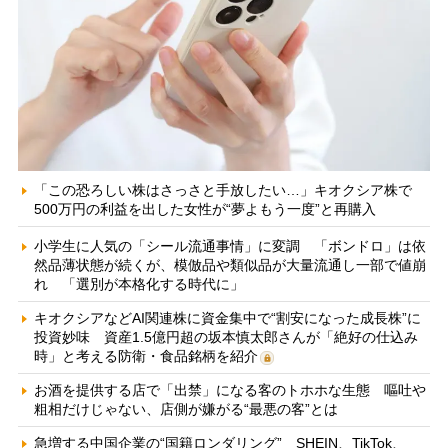
「この恐ろしい株はさっさと手放したい…」キオクシア株で
500万円の利益を出した女性が“夢よもう一度”と再購入
小学生に人気の「シール流通事情」に変調 「ボンドロ」は依
然品薄状態が続くが、模倣品や類似品が大量流通し一部で値崩
れ 「選別が本格化する時代に」
キオクシアなどAI関連株に資金集中で“割安になった成長株”に
投資妙味 資産1.5億円超の坂本慎太郎さんが「絶好の仕込み
時」と考える防衛・食品銘柄を紹介
お酒を提供する店で「出禁」になる客のトホホな生態 嘔吐や
粗相だけじゃない、店側が嫌がる“最悪の客”とは
急増する中国企業の“国籍ロンダリング” SHEIN、TikTok、