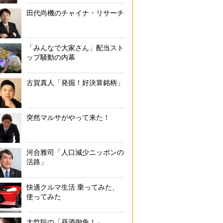
田代尚機のチャイナ・リサーチ
「みんなで大家さん」配当スト
ップ騒動の内幕
古賀真人「発掘！好決算銘柄」
突然マルサがやって来た！
河合雅司「人口減少ニッポンの
活路」
快適クルマ生活 乗ってみた、
使ってみた
大竹聡の「昼酒御免！」