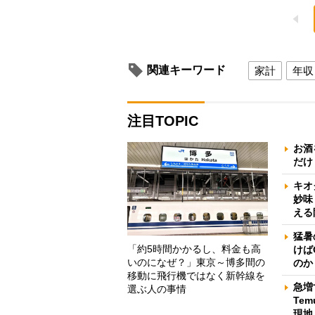
関連キーワード
家計
年収
注目TOPIC
お酒
だけ
キオ
妙味
える
猛暑
「約5時間かかるし、料金も高
けば
いのになぜ？」東京～博多間の
のか
移動に飛行機ではなく新幹線を
急増
選ぶ人の事情
Te
現地