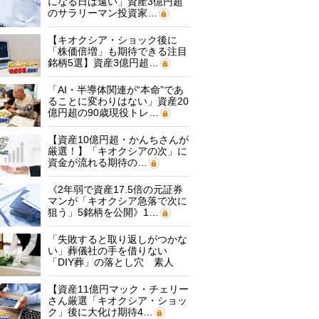
になる日は遠い」資産3億円超
のサラリーマン投資家…
【キオクシア・ショック後に
「株価倍増」も期待できる注目
銘柄5選】資産3億円超…
「AI・半導体関連が“本命”であ
ることに変わりはない」資産20
億円超の90歳現役トレ…
【資産10億円超・かんちさんが
厳選！】「キオクシアの次」に
資金が流れる期待の…
《2年弱で資産17.5倍の元証券
マンが「キオクシア急落で次に
狙う」5銘柄を公開》1…
「失敗すると取り返しがつかな
い」葬儀社の手を借りない
「DIY葬」の落とし穴 素人
に…
【資産11億円マック・チェリー
さん厳選「キオクシア・ショッ
ク」後に大化け期待4…