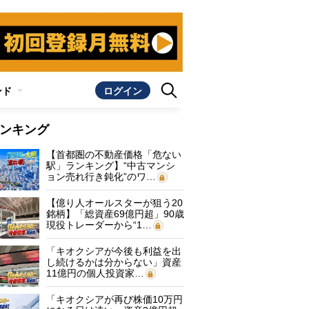
ンド
ログイン
ンキング
【首都圏の不動産価格「危ない
駅」ランキング】“中古マンシ
ョン売れ行き鈍化”のワ…
【億り人オールスターが狙う20
銘柄】「総資産69億円超」90歳
現役トレーダーから“1…
「キオクシアが今後も利益を出
し続けるかは分からない」資産
11億円の個人投資家…
「キオクシアが再び株価10万円