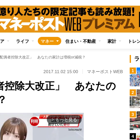
ア
ライフ
マネー
住まい・不動産
家計
トレ
月「配偶者控除大改正」 あなたの家計は増税or減税？
ラ
1
2017.11.02 15:00
マネーポストWEB
偶者控除大改正」 あなたの
2
？
3
もっと見る
arrow_forward_ios
4