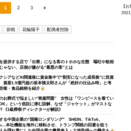
【お
1
2
3
202
節税
花輪陽子
配偶者控除
を提供する店で「出禁」になる客のトホホな生態 嘔吐や粗相
じゃない、店側が嫌がる“最悪の客”とは
クシアなどAI関連株に資金集中で“割安になった成長株”に投資
 資産1.5億円超の坂本慎太郎さんが「絶好の仕込み時」と考
防衛・食品銘柄を紹介
のお葬式で悩ましい“喪服問題” 女性は「ワンピースを着てい
OK」という俗説に潜む誤解、なぜ「ジャケット」がマストな
？《1級葬祭ディレクターが解説》
する中国企業の“国籍ロンダリング” SHEIN、TikTok、
mu…本社機能を海外に移転させ、トランプ関税の回避を狙う
人を隠れ蓑にした中国企業の農業参入・土地取得への懸念も