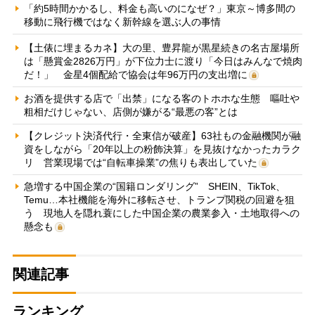
「約5時間かかるし、料金も高いのになぜ？」東京～博多間の
移動に飛行機ではなく新幹線を選ぶ人の事情
【土俵に埋まるカネ】大の里、豊昇龍が黒星続きの名古屋場所
は「懸賞金2826万円」が下位力士に渡り「今日はみんなで焼肉
だ！」 金星4個配給で協会は年96万円の支出増に
お酒を提供する店で「出禁」になる客のトホホな生態 嘔吐や
粗相だけじゃない、店側が嫌がる“最悪の客”とは
【クレジット決済代行・全東信が破産】63社もの金融機関が融
資をしながら「20年以上の粉飾決算」を見抜けなかったカラク
リ 営業現場では“自転車操業”の焦りも表出していた
急増する中国企業の“国籍ロンダリング” SHEIN、TikTok、
Temu…本社機能を海外に移転させ、トランプ関税の回避を狙
う 現地人を隠れ蓑にした中国企業の農業参入・土地取得への
懸念も
関連記事
ランキング