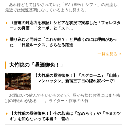
あれほどもてはやされていた「EV（BEV）シフト」の潮流も、
最近では減速基調になっているように見える。…
《雪道の対応力を検証》シビアな状況で実感した「フォレスタ
ー」の真価 「ターボ」と「スト…
乗り込むと同時に「これが軽？」と戸惑うのには理由があっ
た 「日産ルークス」さらなる躍進…
一覧を見る
大竹聡の「昼酒御免！」
【大竹聡の昼酒御免！】「ネグローニ」「山崎」
「マンハッタン」新宿三丁目の隠れ家バーで1…
お酒はいつ飲んでもいいものだが、昼から飲むお酒にはまた格
別の味わいがある――。ライター・作家の大竹…
【大竹聡の昼酒御免！】今の若者は「なめろう」や「キヌカツ
ギ」を知らないって本当？ 昔の…