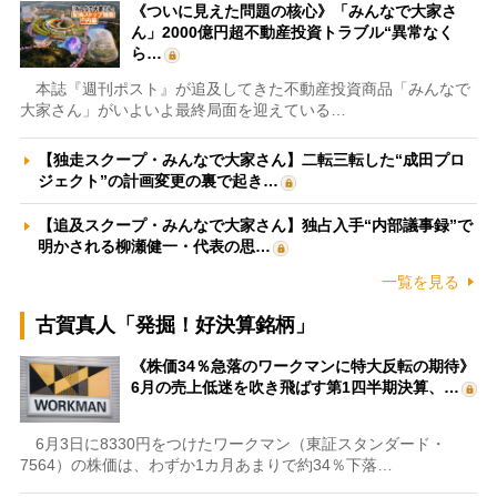
《ついに見えた問題の核心》「みんなで大家さ
ん」2000億円超不動産投資トラブル“異常なく
ら…
本誌『週刊ポスト』が追及してきた不動産投資商品「みんなで
大家さん」がいよいよ最終局面を迎えている…
【独走スクープ・みんなで大家さん】二転三転した“成田プロ
ジェクト”の計画変更の裏で起き…
【追及スクープ・みんなで大家さん】独占入手“内部議事録”で
明かされる柳瀬健一・代表の思…
一覧を見る
古賀真人「発掘！好決算銘柄」
《株価34％急落のワークマンに特大反転の期待》
6月の売上低迷を吹き飛ばす第1四半期決算、…
6月3日に8330円をつけたワークマン（東証スタンダード・
7564）の株価は、わずか1カ月あまりで約34％下落…