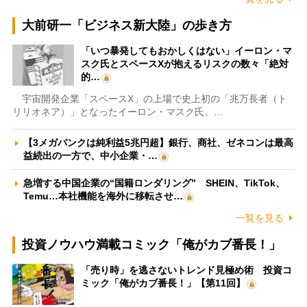
大前研一「ビジネス新大陸」の歩き方
「いつ暴発してもおかしくはない」イーロン・マ
スク氏とスペースXが抱えるリスクの数々「絶対
的…
宇宙開発企業「スペースX」の上場で史上初の「兆万長者（ト
リリオネア）」となったイーロン・マスク氏。…
【3メガバンクは純利益5兆円超】銀行、商社、ゼネコンは最高
益続出の一方で、中小企業・…
急増する中国企業の“国籍ロンダリング” SHEIN、TikTok、
Temu…本社機能を海外に移転させ…
一覧を見る
投資ノウハウ満載コミック「俺がカブ番長！」
「売り時」を逃さないトレンド見極め術 投資コ
ミック「俺がカブ番長！」【第11回】