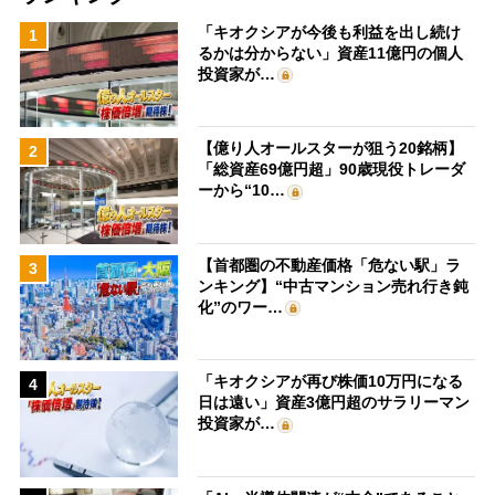
「キオクシアが今後も利益を出し続け
1
るかは分からない」資産11億円の個人
投資家が…
【億り人オールスターが狙う20銘柄】
2
「総資産69億円超」90歳現役トレーダ
ーから“10…
【首都圏の不動産価格「危ない駅」ラ
3
ンキング】“中古マンション売れ行き鈍
化”のワー…
「キオクシアが再び株価10万円になる
4
日は遠い」資産3億円超のサラリーマン
投資家が…