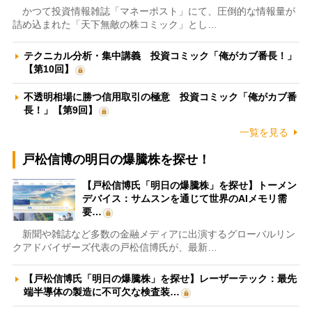
かつて投資情報雑誌「マネーポスト」にて、圧倒的な情報量が
詰め込まれた「天下無敵の株コミック」とし…
テクニカル分析・集中講義 投資コミック「俺がカブ番長！」
【第10回】
不透明相場に勝つ信用取引の極意 投資コミック「俺がカブ番
長！」【第9回】
一覧を見る
戸松信博の明日の爆騰株を探せ！
【戸松信博氏「明日の爆騰株」を探せ】トーメン
デバイス：サムスンを通じて世界のAIメモリ需
要…
新聞や雑誌など多数の金融メディアに出演するグローバルリン
クアドバイザーズ代表の戸松信博氏が、最新…
【戸松信博氏「明日の爆騰株」を探せ】レーザーテック：最先
端半導体の製造に不可欠な検査装…