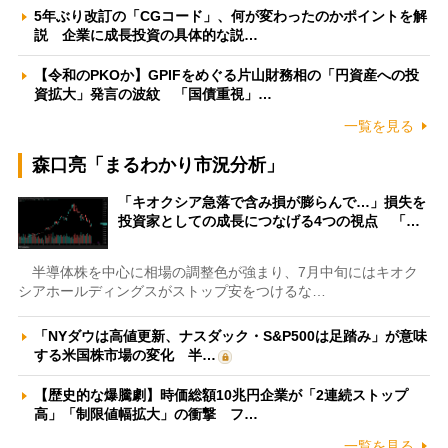
5年ぶり改訂の「CGコード」、何が変わったのかポイントを解
説 企業に成長投資の具体的な説…
【令和のPKOか】GPIFをめぐる片山財務相の「円資産への投
資拡大」発言の波紋 「国債重視」…
一覧を見る
森口亮「まるわかり市況分析」
「キオクシア急落で含み損が膨らんで…」損失を
投資家としての成長につなげる4つの視点 「…
半導体株を中心に相場の調整色が強まり、7月中旬にはキオク
シアホールディングスがストップ安をつけるな…
「NYダウは高値更新、ナスダック・S&P500は足踏み」が意味
する米国株市場の変化 半…
【歴史的な爆騰劇】時価総額10兆円企業が「2連続ストップ
高」「制限値幅拡大」の衝撃 フ…
一覧を見る