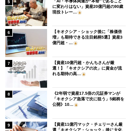
「AI・半導体関連が“本命”であること
5
に変わりはない」資産20億円超の90歳
現役トレー…
【キオクシア・ショック後に「株価倍
6
増」も期待できる注目銘柄5選】資産3
億円超・…
【資産10億円超・かんちさんが厳
7
選！】「キオクシアの次」に資金が流
れる期待の高…
《2年弱で資産17.5倍の元証券マンが
8
「キオクシア急落で次に狙う」5銘柄を
公開》10…
【資産11億円マック・チェリーさん厳
9
選「キオクシア・ショック」後に大化