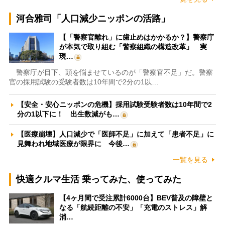
河合雅司「人口減少ニッポンの活路」
【「警察官離れ」に歯止めはかかるか？】警察庁
が本気で取り組む「警察組織の構造改革」 実
現…
警察庁が目下、頭を悩ませているのが「警察官不足」だ。警察
官の採用試験の受験者数は10年間で2分の1以…
【安全・安心ニッポンの危機】採用試験受験者数は10年間で2
分の1以下に！ 出生数減がも…
【医療崩壊】人口減少で「医師不足」に加えて「患者不足」に
見舞われ地域医療が限界に 今後…
一覧を見る
快適クルマ生活 乗ってみた、使ってみた
【4ヶ月間で受注累計6000台】BEV普及の障壁と
なる「航続距離の不安」「充電のストレス」解
消…