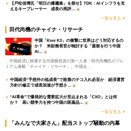
【戸松信博氏「明日の爆騰株」を探せ】TDK：AIインフラを支
えるキープレーヤー 成長の再評…
一覧を見る
田代尚機のチャイナ・リサーチ
中国「Kimi K3」の衝撃に世界はどう対応するの
か？ 米財務長官が検討する「蒸留を行う中国
AI…
中国経済に精通する中国株投資の第一人者・田代尚機氏のプレ
ミアム連載「チャイナ・リサーチ」。中国企…
中国経済“予想外の低成長”で政策のテコ入れ必至か 経済運営
方針の修正で成長加速が予想さ…
“AI革命”で爆発的な需要拡大が見込まれる「CXO」とは何
か？ 高い競争力を持つ中国の医薬品…
一覧を見る
「みんなで大家さん」配当ストップ騒動の内幕