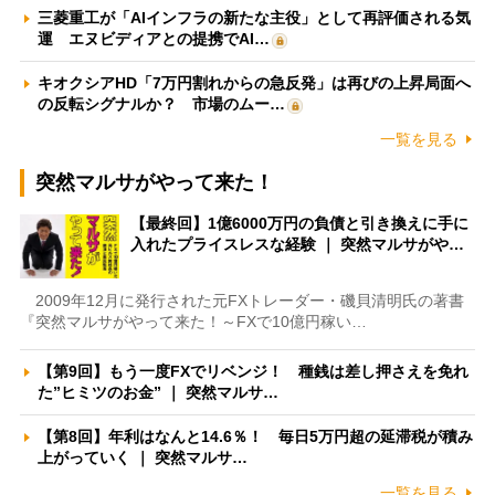
三菱重工が「AIインフラの新たな主役」として再評価される気
運 エヌビディアとの提携でAI…
キオクシアHD「7万円割れからの急反発」は再びの上昇局面へ
の反転シグナルか？ 市場のムー…
一覧を見る
突然マルサがやって来た！
【最終回】1億6000万円の負債と引き換えに手に
入れたプライスレスな経験 ｜ 突然マルサがや…
2009年12月に発行された元FXトレーダー・磯貝清明氏の著書
『突然マルサがやって来た！～FXで10億円稼い…
【第9回】もう一度FXでリベンジ！ 種銭は差し押さえを免れ
た”ヒミツのお金” ｜ 突然マルサ…
【第8回】年利はなんと14.6％！ 毎日5万円超の延滞税が積み
上がっていく ｜ 突然マルサ…
一覧を見る