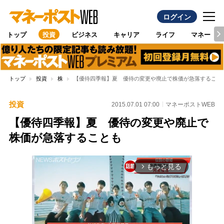
ログイン
トップ
投資
ビジネス
キャリア
ライフ
マネー
トップ
投資
株
【優待四季報】夏 優待の変更や廃止で株価が急落すること
投資
2015.07.01 07:00
マネーポストWEB
【優待四季報】夏 優待の変更や廃止で
株価が急落することも
もっと見る
arrow_forward_ios