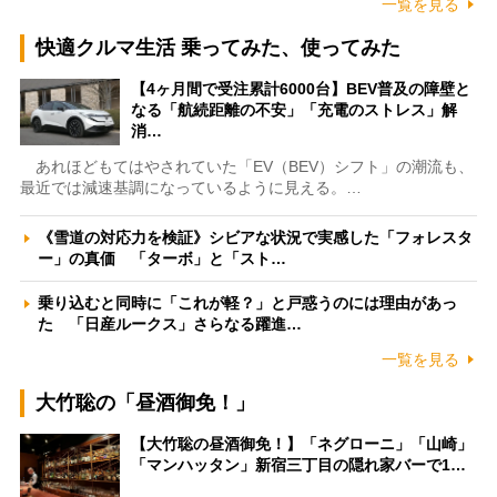
一覧を見る
快適クルマ生活 乗ってみた、使ってみた
【4ヶ月間で受注累計6000台】BEV普及の障壁と
なる「航続距離の不安」「充電のストレス」解
消…
あれほどもてはやされていた「EV（BEV）シフト」の潮流も、
最近では減速基調になっているように見える。…
《雪道の対応力を検証》シビアな状況で実感した「フォレスタ
ー」の真価 「ターボ」と「スト…
乗り込むと同時に「これが軽？」と戸惑うのには理由があっ
た 「日産ルークス」さらなる躍進…
一覧を見る
大竹聡の「昼酒御免！」
【大竹聡の昼酒御免！】「ネグローニ」「山崎」
「マンハッタン」新宿三丁目の隠れ家バーで1…