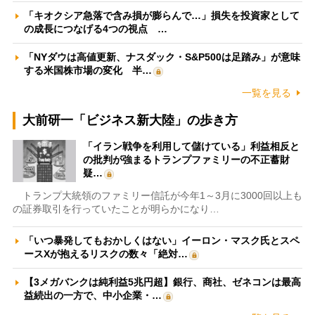
「キオクシア急落で含み損が膨らんで…」損失を投資家として
の成長につなげる4つの視点 …
「NYダウは高値更新、ナスダック・S&P500は足踏み」が意味
する米国株市場の変化 半…
一覧を見る
大前研一「ビジネス新大陸」の歩き方
「イラン戦争を利用して儲けている」利益相反と
の批判が強まるトランプファミリーの不正蓄財
疑…
トランプ大統領のファミリー信託が今年1～3月に3000回以上も
の証券取引を行っていたことが明らかになり…
「いつ暴発してもおかしくはない」イーロン・マスク氏とスペ
ースXが抱えるリスクの数々「絶対…
【3メガバンクは純利益5兆円超】銀行、商社、ゼネコンは最高
益続出の一方で、中小企業・…