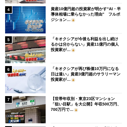
資産10億円超の投資家が明かす“AI・半
4
導体相場に乗らなかった理由” フルポ
ジション…
「キオクシアが今後も利益を出し続け
5
るかは分からない」資産11億円の個人
投資家が…
「キオクシアが再び株価10万円になる
6
日は遠い」資産3億円超のサラリーマン
投資家が…
【世帯年収別・東京23区マンション
7
「狙い目駅」を大公開】年収500万円、
700万円で…