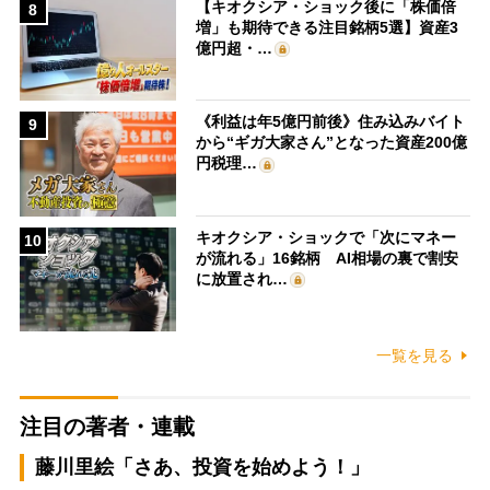
【キオクシア・ショック後に「株価倍
8
増」も期待できる注目銘柄5選】資産3
億円超・…
《利益は年5億円前後》住み込みバイト
9
から“ギガ大家さん”となった資産200億
円税理…
キオクシア・ショックで「次にマネー
10
が流れる」16銘柄 AI相場の裏で割安
に放置され…
一覧を見る
注目の著者・連載
藤川里絵「さあ、投資を始めよう！」