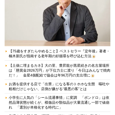
【75歳をすぎたらやめること】ベストセラー『定年後』著者・
楠木新氏が指南する老年期の好循環を呼び込む方法
【土俵に埋まるカネ】大の里、豊昇龍が黒星続きの名古屋場所
は「懸賞金2826万円」が下位力士に渡り「今日はみんなで焼肉
だ！」 金星4個配給で協会は年96万円の支出増に
お酒を提供する店で「出禁」になる客のトホホな生態 嘔吐や
粗相だけじゃない、店側が嫌がる“最悪の客”とは
小学生に人気の「シール流通事情」に変調 「ボンドロ」は依
然品薄状態が続くが、模倣品や類似品が大量流通し一部で値崩
れ 「選別が本格化する時代に」