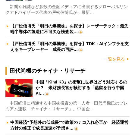
新聞や雑誌など多数の金融メディアに出演するグローバルリン
クアドバイザーズ代表の戸松信博氏が、最新…
【戸松信博氏「明日の爆騰株」を探せ】レーザーテック：最先
端半導体の製造に不可欠な検査装…
【戸松信博氏「明日の爆騰株」を探せ】TDK：AIインフラを支
えるキープレーヤー 成長の再評…
一覧を見る
田代尚機のチャイナ・リサーチ
中国「Kimi K3」の衝撃に世界はどう対応するの
か？ 米財務長官が検討する「蒸留を行う中国
AI…
中国経済に精通する中国株投資の第一人者・田代尚機氏のプレ
ミアム連載「チャイナ・リサーチ」。中国企…
中国経済“予想外の低成長”で政策のテコ入れ必至か 経済運営
方針の修正で成長加速が予想さ…