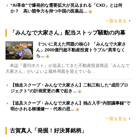
“AI革命”で爆発的な需要拡大が見込まれる「CXO」とは何
か？ 高い競争力を持つ中国の医薬品…
一覧を見る
「みんなで大家さん」配当ストップ騒動の内幕
《ついに見えた問題の核心》「みんなで大家さ
ん」2000億円超不動産投資トラブル“異常なく
ら…
本誌『週刊ポスト』が追及してきた不動産投資商品「みんなで
大家さん」がいよいよ最終局面を迎えている…
【独走スクープ・みんなで大家さん】二転三転した“成田プロ
ジェクト”の計画変更の裏で起き…
【追及スクープ・みんなで大家さん】独占入手“内部議事録”で
明かされる柳瀬健一・代表の思…
一覧を見る
古賀真人「発掘！好決算銘柄」