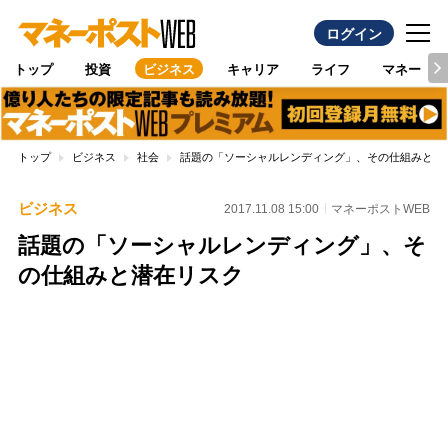
ログイン
トップ
投資
ビジネス
キャリア
ライフ
マネー
トップ
ビジネス
社会
話題の「ソーシャルレンディング」、その仕組みと潜
ビジネス
2017.11.08 15:00
マネーポストWEB
話題の「ソーシャルレンディング」、そ
の仕組みと潜在リスク
Loaded
:
88.23%
/
Unmute