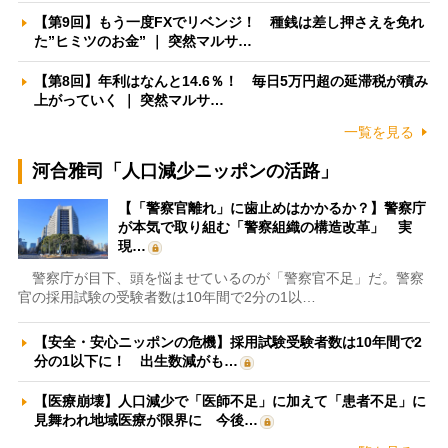
【第9回】もう一度FXでリベンジ！ 種銭は差し押さえを免れ
た”ヒミツのお金” ｜ 突然マルサ…
【第8回】年利はなんと14.6％！ 毎日5万円超の延滞税が積み
上がっていく ｜ 突然マルサ…
一覧を見る
河合雅司「人口減少ニッポンの活路」
【「警察官離れ」に歯止めはかかるか？】警察庁
が本気で取り組む「警察組織の構造改革」 実
現…
警察庁が目下、頭を悩ませているのが「警察官不足」だ。警察
官の採用試験の受験者数は10年間で2分の1以…
【安全・安心ニッポンの危機】採用試験受験者数は10年間で2
分の1以下に！ 出生数減がも…
【医療崩壊】人口減少で「医師不足」に加えて「患者不足」に
見舞われ地域医療が限界に 今後…