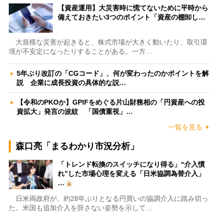
【資産運用】大災害時に慌てないために平時から
備えておきたい3つのポイント「資産の棚卸し…
大規模な災害が起きると、株式市場が大きく動いたり、取引環
境が不安定になったりすることがある。一方…
5年ぶり改訂の「CGコード」、何が変わったのかポイントを解
説 企業に成長投資の具体的な説…
【令和のPKOか】GPIFをめぐる片山財務相の「円資産への投
資拡大」発言の波紋 「国債重視」…
一覧を見る
森口亮「まるわかり市況分析」
「トレンド転換のスイッチになり得る」“介入慣
れ”した市場心理を変える「日米協調為替介入」
…
日米両政府が、約28年ぶりとなる円買いの協調介入に踏み切っ
た。米国も追加介入を辞さない姿勢を示して…