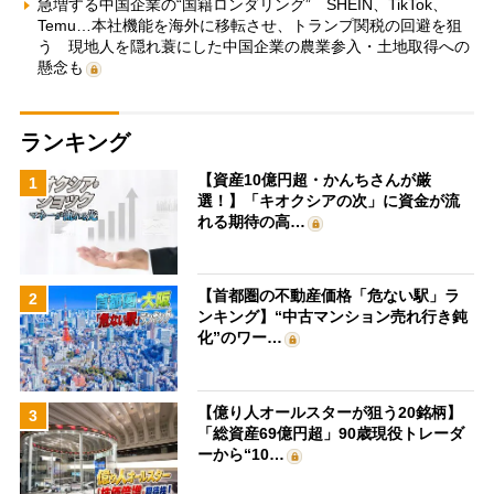
急増する中国企業の“国籍ロンダリング” SHEIN、TikTok、
Temu…本社機能を海外に移転させ、トランプ関税の回避を狙
う 現地人を隠れ蓑にした中国企業の農業参入・土地取得への
懸念も
ランキング
【資産10億円超・かんちさんが厳
1
選！】「キオクシアの次」に資金が流
れる期待の高…
【首都圏の不動産価格「危ない駅」ラ
2
ンキング】“中古マンション売れ行き鈍
化”のワー…
【億り人オールスターが狙う20銘柄】
3
「総資産69億円超」90歳現役トレーダ
ーから“10…