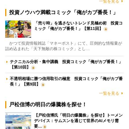
一覧を見る
投資ノウハウ満載コミック「俺がカブ番長！」
「売り時」を逃さないトレンド見極め術 投資コ
ミック「俺がカブ番長！」【第11回】
かつて投資情報雑誌「マネーポスト」にて、圧倒的な情報量が
詰め込まれた「天下無敵の株コミック」とし…
テクニカル分析・集中講義 投資コミック「俺がカブ番長！」
【第10回】
不透明相場に勝つ信用取引の極意 投資コミック「俺がカブ番
長！」【第9回】
一覧を見る
戸松信博の明日の爆騰株を探せ！
【戸松信博氏「明日の爆騰株」を探せ】トーメン
デバイス：サムスンを通じて世界のAIメモリ需
要…