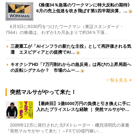
《株価34％急落のワークマンに特大反転の期待》
6月の売上低迷を吹き飛ばす第1四半期決算、…
6月3日に8330円をつけたワークマン（東証スタンダード・
7564）の株価は、わずか1カ月あまりで約34％下落…
三菱重工が「AIインフラの新たな主役」として再評価される気
運 エヌビディアとの提携でAI…
キオクシアHD「7万円割れからの急反発」は再びの上昇局面へ
の反転シグナルか？ 市場のムー…
一覧を見る
突然マルサがやって来た！
【最終回】1億6000万円の負債と引き換えに手に
入れたプライスレスな経験 ｜ 突然マルサがや…
2009年12月に発行された元FXトレーダー・磯貝清明氏の著書
『突然マルサがやって来た！～FXで10億円稼い…