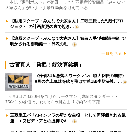
本誌『週刊ポスト』が追及してきた不動産投資商品「みんなで
大家さん」がいよいよ最終局面を迎えている…
【独走スクープ・みんなで大家さん】二転三転した“成田プロ
ジェクト”の計画変更の裏で起き…
【追及スクープ・みんなで大家さん】独占入手“内部議事録”で
明かされる柳瀬健一・代表の思…
一覧を見る
古賀真人「発掘！好決算銘柄」
《株価34％急落のワークマンに特大反転の期待》
6月の売上低迷を吹き飛ばす第1四半期決算、…
6月3日に8330円をつけたワークマン（東証スタンダード・
7564）の株価は、わずか1カ月あまりで約34％下落…
三菱重工が「AIインフラの新たな主役」として再評価される気
運 エヌビディアとの提携でAI…