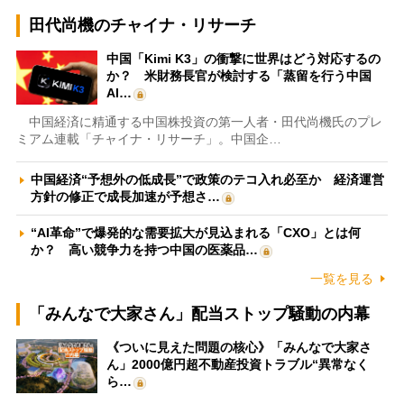
田代尚機のチャイナ・リサーチ
中国「Kimi K3」の衝撃に世界はどう対応するの
か？ 米財務長官が検討する「蒸留を行う中国
AI…
中国経済に精通する中国株投資の第一人者・田代尚機氏のプレ
ミアム連載「チャイナ・リサーチ」。中国企…
中国経済“予想外の低成長”で政策のテコ入れ必至か 経済運営
方針の修正で成長加速が予想さ…
“AI革命”で爆発的な需要拡大が見込まれる「CXO」とは何
か？ 高い競争力を持つ中国の医薬品…
一覧を見る
「みんなで大家さん」配当ストップ騒動の内幕
《ついに見えた問題の核心》「みんなで大家さ
ん」2000億円超不動産投資トラブル“異常なく
ら…