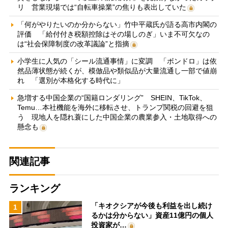
リ 営業現場では“自転車操業”の焦りも表出していた
「何がやりたいのか分からない」竹中平蔵氏が語る高市内閣の
評価 「給付付き税額控除はその場しのぎ」いま不可欠なの
は“社会保障制度の改革議論”と指摘
小学生に人気の「シール流通事情」に変調 「ボンドロ」は依
然品薄状態が続くが、模倣品や類似品が大量流通し一部で値崩
れ 「選別が本格化する時代に」
急増する中国企業の“国籍ロンダリング” SHEIN、TikTok、
Temu…本社機能を海外に移転させ、トランプ関税の回避を狙
う 現地人を隠れ蓑にした中国企業の農業参入・土地取得への
懸念も
関連記事
ランキング
「キオクシアが今後も利益を出し続け
1
るかは分からない」資産11億円の個人
投資家が…