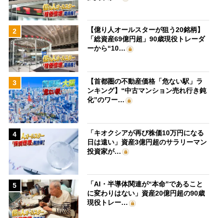
【億り人オールスターが狙う20銘柄】
2
「総資産69億円超」90歳現役トレーダ
ーから“10…
【首都圏の不動産価格「危ない駅」ラ
3
ンキング】“中古マンション売れ行き鈍
化”のワー…
「キオクシアが再び株価10万円になる
4
日は遠い」資産3億円超のサラリーマン
投資家が…
「AI・半導体関連が“本命”であること
5
に変わりはない」資産20億円超の90歳
現役トレー…