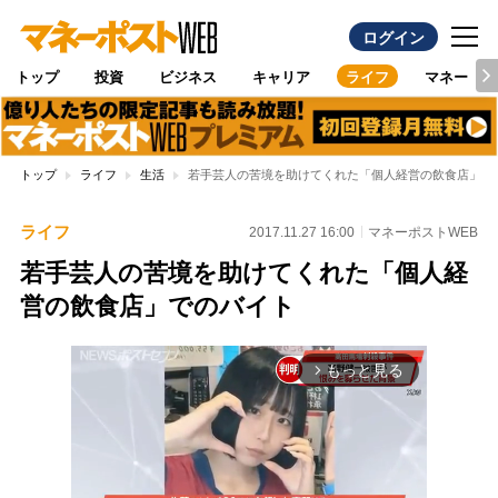
ログイン
トップ
投資
ビジネス
キャリア
ライフ
マネー
トップ
ライフ
生活
若手芸人の苦境を助けてくれた「個人経営の飲食店」で
ライフ
2017.11.27 16:00
マネーポストWEB
若手芸人の苦境を助けてくれた「個人経
営の飲食店」でのバイト
もっと見る
arrow_forward_ios