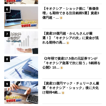
【キオクシア・ショック後に「株価倍
6
増」も期待できる注目銘柄5選】資産3
億円超・…
【資産10億円超・かんちさんが厳
7
選！】「キオクシアの次」に資金が流
れる期待の高…
《2年弱で資産17.5倍の元証券マンが
8
「キオクシア急落で次に狙う」5銘柄を
公開》10…
【資産11億円マック・チェリーさん厳
9
選「キオクシア・ショック」後に大化
け期待4銘…