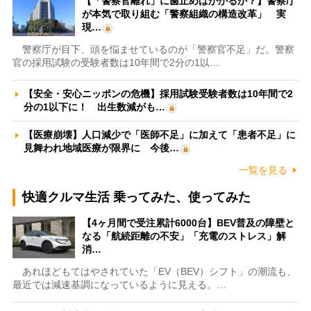
【「警察官離れ」に歯止めはかかるか？】警察庁
が本気で取り組む「警察組織の構造改革」 実
現…
警察庁が目下、頭を悩ませているのが「警察官不足」だ。警察
官の採用試験の受験者数は10年間で2分の1以…
【安全・安心ニッポンの危機】採用試験受験者数は10年間で2
分の1以下に！ 出生数減がも…
【医療崩壊】人口減少で「医師不足」に加えて「患者不足」に
見舞われ地域医療が限界に 今後…
一覧を見る
快適クルマ生活 乗ってみた、使ってみた
【4ヶ月間で受注累計6000台】BEV普及の障壁と
なる「航続距離の不安」「充電のストレス」解
消…
あれほどもてはやされていた「EV（BEV）シフト」の潮流も、
最近では減速基調になっているように見える。…