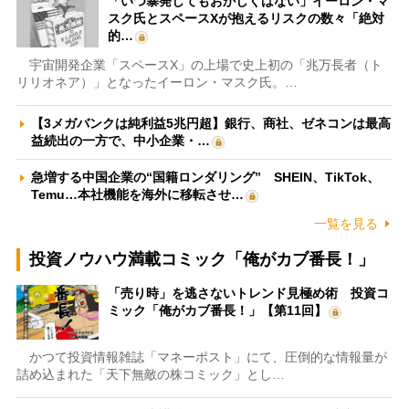
「いつ暴発してもおかしくはない」イーロン・マ
スク氏とスペースXが抱えるリスクの数々「絶対
的…
宇宙開発企業「スペースX」の上場で史上初の「兆万長者（ト
リリオネア）」となったイーロン・マスク氏。…
【3メガバンクは純利益5兆円超】銀行、商社、ゼネコンは最高
益続出の一方で、中小企業・…
急増する中国企業の“国籍ロンダリング” SHEIN、TikTok、
Temu…本社機能を海外に移転させ…
一覧を見る
投資ノウハウ満載コミック「俺がカブ番長！」
「売り時」を逃さないトレンド見極め術 投資コ
ミック「俺がカブ番長！」【第11回】
かつて投資情報雑誌「マネーポスト」にて、圧倒的な情報量が
詰め込まれた「天下無敵の株コミック」とし…