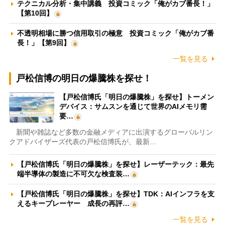
テクニカル分析・集中講義 投資コミック「俺がカブ番長！」
【第10回】
不透明相場に勝つ信用取引の極意 投資コミック「俺がカブ番
長！」【第9回】
一覧を見る
戸松信博の明日の爆騰株を探せ！
【戸松信博氏「明日の爆騰株」を探せ】トーメン
デバイス：サムスンを通じて世界のAIメモリ需
要…
新聞や雑誌など多数の金融メディアに出演するグローバルリン
クアドバイザーズ代表の戸松信博氏が、最新…
【戸松信博氏「明日の爆騰株」を探せ】レーザーテック：最先
端半導体の製造に不可欠な検査装…
【戸松信博氏「明日の爆騰株」を探せ】TDK：AIインフラを支
えるキープレーヤー 成長の再評…
一覧を見る