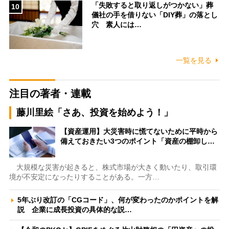
「失敗すると取り返しがつかない」葬
10
儀社の手を借りない「DIY葬」の落とし
穴 素人には…
一覧を見る
注目の著者・連載
藤川里絵「さあ、投資を始めよう！」
【資産運用】大災害時に慌てないために平時から
備えておきたい3つのポイント「資産の棚卸し…
大規模な災害が起きると、株式市場が大きく動いたり、取引環
境が不安定になったりすることがある。一方…
5年ぶり改訂の「CGコード」、何が変わったのかポイントを解
説 企業に成長投資の具体的な説…