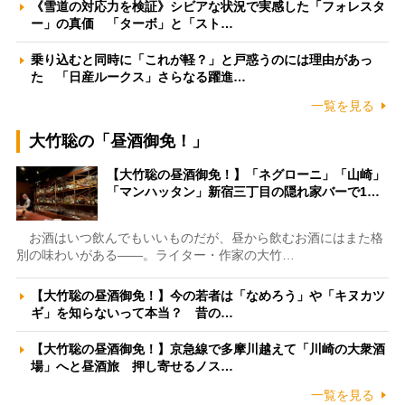
《雪道の対応力を検証》シビアな状況で実感した「フォレスタ
ー」の真価 「ターボ」と「スト…
乗り込むと同時に「これが軽？」と戸惑うのには理由があっ
た 「日産ルークス」さらなる躍進…
一覧を見る
大竹聡の「昼酒御免！」
【大竹聡の昼酒御免！】「ネグローニ」「山崎」
「マンハッタン」新宿三丁目の隠れ家バーで1…
お酒はいつ飲んでもいいものだが、昼から飲むお酒にはまた格
別の味わいがある――。ライター・作家の大竹…
【大竹聡の昼酒御免！】今の若者は「なめろう」や「キヌカツ
ギ」を知らないって本当？ 昔の…
【大竹聡の昼酒御免！】京急線で多摩川越えて「川崎の大衆酒
場」へと昼酒旅 押し寄せるノス…
一覧を見る