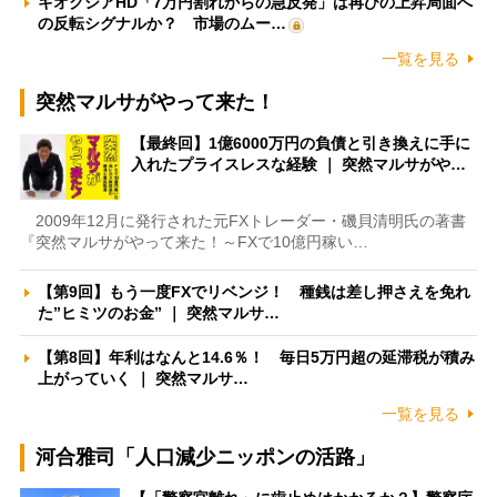
キオクシアHD「7万円割れからの急反発」は再びの上昇局面へ
の反転シグナルか？ 市場のムー…
一覧を見る
突然マルサがやって来た！
【最終回】1億6000万円の負債と引き換えに手に
入れたプライスレスな経験 ｜ 突然マルサがや…
2009年12月に発行された元FXトレーダー・磯貝清明氏の著書
『突然マルサがやって来た！～FXで10億円稼い…
【第9回】もう一度FXでリベンジ！ 種銭は差し押さえを免れ
た”ヒミツのお金” ｜ 突然マルサ…
【第8回】年利はなんと14.6％！ 毎日5万円超の延滞税が積み
上がっていく ｜ 突然マルサ…
一覧を見る
河合雅司「人口減少ニッポンの活路」