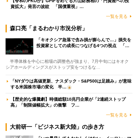
【令和のPKOか】GPIFをめぐる片山財務相の「円資産への投
資拡大」発言の波紋 「国債重視」…
一覧を見る
森口亮「まるわかり市況分析」
「キオクシア急落で含み損が膨らんで…」損失を
投資家としての成長につなげる4つの視点 「…
半導体株を中心に相場の調整色が強まり、7月中旬にはキオク
シアホールディングスがストップ安をつけるな…
「NYダウは高値更新、ナスダック・S&P500は足踏み」が意味
する米国株市場の変化 半…
【歴史的な爆騰劇】時価総額10兆円企業が「2連続ストップ
高」「制限値幅拡大」の衝撃 フ…
一覧を見る
大前研一「ビジネス新大陸」の歩き方