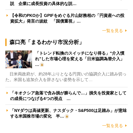
説 企業に成長投資の具体的な説…
【令和のPKOか】GPIFをめぐる片山財務相の「円資産への投
資拡大」発言の波紋 「国債重視」…
一覧を見る
森口亮「まるわかり市況分析」
「トレンド転換のスイッチになり得る」“介入慣
れ”した市場心理を変える「日米協調為替介入」
…
日米両政府が、約28年ぶりとなる円買いの協調介入に踏み切っ
た。米国も追加介入を辞さない姿勢を示して…
「キオクシア急落で含み損が膨らんで…」損失を投資家として
の成長につなげる4つの視点 …
「NYダウは高値更新、ナスダック・S&P500は足踏み」が意味
する米国株市場の変化 半…
一覧を見る