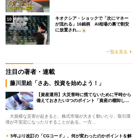
キオクシア・ショックで「次にマネー
10
が流れる」16銘柄 AI相場の裏で割安
に放置され…
一覧を見る
注目の著者・連載
藤川里絵「さあ、投資を始めよう！」
【資産運用】大災害時に慌てないために平時から
備えておきたい3つのポイント「資産の棚卸し…
大規模な災害が起きると、株式市場が大きく動いたり、取引環
境が不安定になったりすることがある。一方…
5年ぶり改訂の「CGコード」、何が変わったのかポイントを解