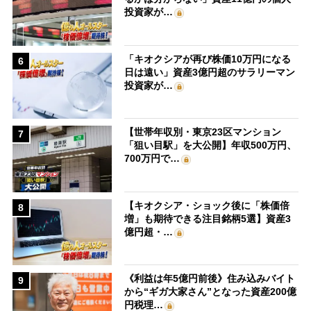
投資家が…
「キオクシアが再び株価10万円になる
6
日は遠い」資産3億円超のサラリーマン
投資家が…
【世帯年収別・東京23区マンション
7
「狙い目駅」を大公開】年収500万円、
700万円で…
【キオクシア・ショック後に「株価倍
8
増」も期待できる注目銘柄5選】資産3
億円超・…
《利益は年5億円前後》住み込みバイト
9
から“ギガ大家さん”となった資産200億
円税理…