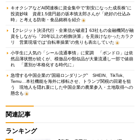
キオクシアなどAI関連株に資金集中で“割安になった成長株”に
投資妙味 資産1.5億円超の坂本慎太郎さんが「絶好の仕込み
時」と考える防衛・食品銘柄を紹介
【クレジット決済代行・全東信が破産】63社もの金融機関が融
資をしながら「20年以上の粉飾決算」を見抜けなかったカラク
リ 営業現場では“自転車操業”の焦りも表出していた
小学生に人気の「シール流通事情」に変調 「ボンドロ」は依
然品薄状態が続くが、模倣品や類似品が大量流通し一部で値崩
れ 「選別が本格化する時代に」
急増する中国企業の“国籍ロンダリング” SHEIN、TikTok、
Temu…本社機能を海外に移転させ、トランプ関税の回避を狙
う 現地人を隠れ蓑にした中国企業の農業参入・土地取得への
懸念も
関連記事
ランキング