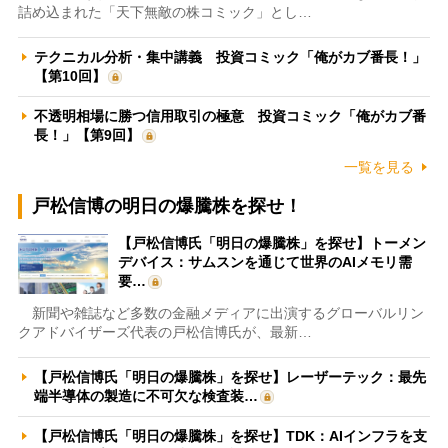
詰め込まれた「天下無敵の株コミック」とし…
テクニカル分析・集中講義 投資コミック「俺がカブ番長！」
【第10回】
不透明相場に勝つ信用取引の極意 投資コミック「俺がカブ番
長！」【第9回】
一覧を見る
戸松信博の明日の爆騰株を探せ！
【戸松信博氏「明日の爆騰株」を探せ】トーメン
デバイス：サムスンを通じて世界のAIメモリ需
要…
新聞や雑誌など多数の金融メディアに出演するグローバルリン
クアドバイザーズ代表の戸松信博氏が、最新…
【戸松信博氏「明日の爆騰株」を探せ】レーザーテック：最先
端半導体の製造に不可欠な検査装…
【戸松信博氏「明日の爆騰株」を探せ】TDK：AIインフラを支