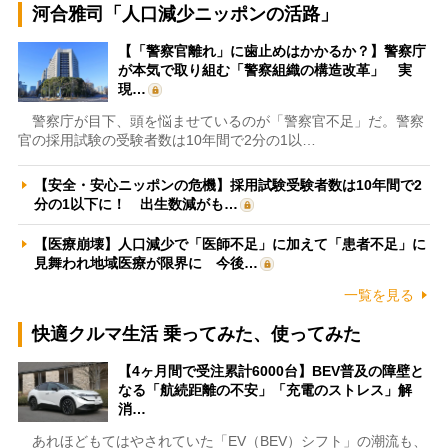
河合雅司「人口減少ニッポンの活路」
【「警察官離れ」に歯止めはかかるか？】警察庁
が本気で取り組む「警察組織の構造改革」 実
現…
警察庁が目下、頭を悩ませているのが「警察官不足」だ。警察
官の採用試験の受験者数は10年間で2分の1以…
【安全・安心ニッポンの危機】採用試験受験者数は10年間で2
分の1以下に！ 出生数減がも…
【医療崩壊】人口減少で「医師不足」に加えて「患者不足」に
見舞われ地域医療が限界に 今後…
一覧を見る
快適クルマ生活 乗ってみた、使ってみた
【4ヶ月間で受注累計6000台】BEV普及の障壁と
なる「航続距離の不安」「充電のストレス」解
消…
あれほどもてはやされていた「EV（BEV）シフト」の潮流も、