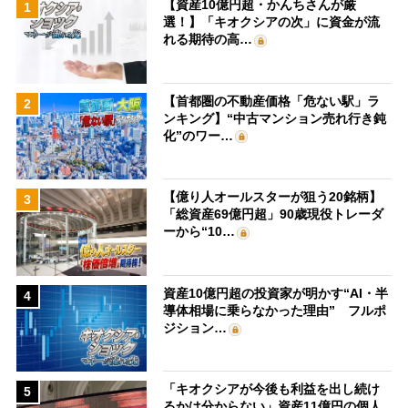
【資産10億円超・かんちさんが厳
1
選！】「キオクシアの次」に資金が流
れる期待の高…
【首都圏の不動産価格「危ない駅」ラ
2
ンキング】“中古マンション売れ行き鈍
化”のワー…
【億り人オールスターが狙う20銘柄】
3
「総資産69億円超」90歳現役トレーダ
ーから“10…
資産10億円超の投資家が明かす“AI・半
4
導体相場に乗らなかった理由” フルポ
ジション…
「キオクシアが今後も利益を出し続け
5
るかは分からない」資産11億円の個人