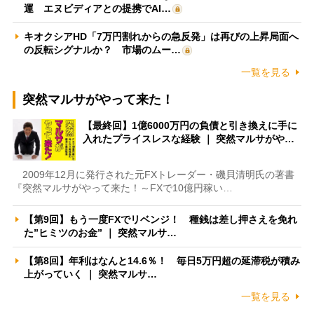
運 エヌビディアとの提携でAI…
キオクシアHD「7万円割れからの急反発」は再びの上昇局面へ
の反転シグナルか？ 市場のムー…
一覧を見る
突然マルサがやって来た！
【最終回】1億6000万円の負債と引き換えに手に
入れたプライスレスな経験 ｜ 突然マルサがや…
2009年12月に発行された元FXトレーダー・磯貝清明氏の著書
『突然マルサがやって来た！～FXで10億円稼い…
【第9回】もう一度FXでリベンジ！ 種銭は差し押さえを免れ
た”ヒミツのお金” ｜ 突然マルサ…
【第8回】年利はなんと14.6％！ 毎日5万円超の延滞税が積み
上がっていく ｜ 突然マルサ…
一覧を見る