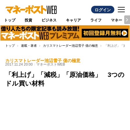
ログイン
トップ
投資
ビジネス
キャリア
ライフ
マネー
トップ
連載・著者
カリスマトレーダー池辺雪子 億の極意
「利上げ」「減税
カリスマトレーダー池辺雪子 億の極意
2017.11.24 20:00
マネーポストWEB
「利上げ」「減税」「原油価格」 3つの
ドル買い材料
Loaded
:
97.10%
/
Unmute