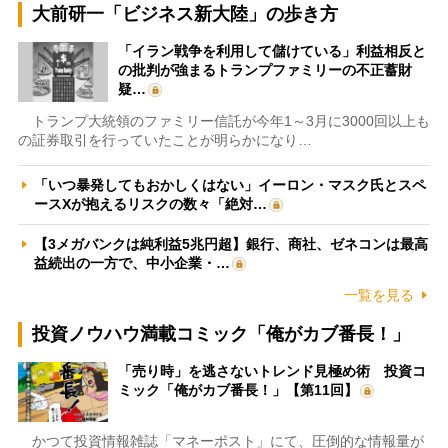
大前研一「ビジネス新大陸」の歩き方
「イラン戦争を利用して儲けている」利益相反と
の批判が強まるトランプファミリーの不正蓄財
疑…
トランプ大統領のファミリー信託が今年1～3月に3000回以上も
の証券取引を行っていたことが明らかになり…
「いつ暴発してもおかしくはない」イーロン・マスク氏とスペ
ースXが抱えるリスクの数々「絶対…
【3メガバンクは純利益5兆円超】銀行、商社、ゼネコンは最高
益続出の一方で、中小企業・…
一覧を見る
投資ノウハウ満載コミック「俺がカブ番長！」
「売り時」を逃さないトレンド見極め術 投資コ
ミック「俺がカブ番長！」【第11回】
かつて投資情報雑誌「マネーポスト」にて、圧倒的な情報量が