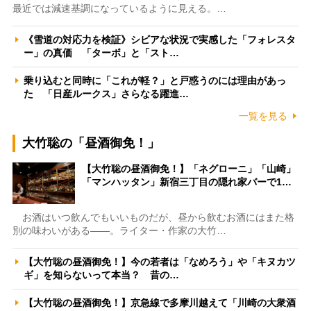
最近では減速基調になっているように見える。…
《雪道の対応力を検証》シビアな状況で実感した「フォレスタ
ー」の真価 「ターボ」と「スト…
乗り込むと同時に「これが軽？」と戸惑うのには理由があっ
た 「日産ルークス」さらなる躍進…
一覧を見る
大竹聡の「昼酒御免！」
【大竹聡の昼酒御免！】「ネグローニ」「山崎」
「マンハッタン」新宿三丁目の隠れ家バーで1…
お酒はいつ飲んでもいいものだが、昼から飲むお酒にはまた格
別の味わいがある――。ライター・作家の大竹…
【大竹聡の昼酒御免！】今の若者は「なめろう」や「キヌカツ
ギ」を知らないって本当？ 昔の…
【大竹聡の昼酒御免！】京急線で多摩川越えて「川崎の大衆酒