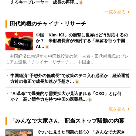
えるキープレーヤー 成長の再評…
一覧を見る
田代尚機のチャイナ・リサーチ
中国「Kimi K3」の衝撃に世界はどう対応するの
か？ 米財務長官が検討する「蒸留を行う中国
AI…
中国経済に精通する中国株投資の第一人者・田代尚機氏のプレ
ミアム連載「チャイナ・リサーチ」。中国企…
中国経済“予想外の低成長”で政策のテコ入れ必至か 経済運営
方針の修正で成長加速が予想さ…
“AI革命”で爆発的な需要拡大が見込まれる「CXO」とは何
か？ 高い競争力を持つ中国の医薬品…
一覧を見る
「みんなで大家さん」配当ストップ騒動の内幕
《ついに見えた問題の核心》「みんなで大家さ