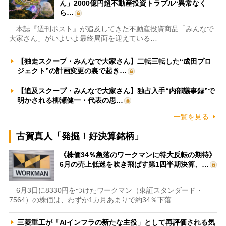
ん」2000億円超不動産投資トラブル“異常なく
ら…
本誌『週刊ポスト』が追及してきた不動産投資商品「みんなで
大家さん」がいよいよ最終局面を迎えている…
【独走スクープ・みんなで大家さん】二転三転した“成田プロ
ジェクト”の計画変更の裏で起き…
【追及スクープ・みんなで大家さん】独占入手“内部議事録”で
明かされる柳瀬健一・代表の思…
一覧を見る
古賀真人「発掘！好決算銘柄」
《株価34％急落のワークマンに特大反転の期待》
6月の売上低迷を吹き飛ばす第1四半期決算、…
6月3日に8330円をつけたワークマン（東証スタンダード・
7564）の株価は、わずか1カ月あまりで約34％下落…
三菱重工が「AIインフラの新たな主役」として再評価される気