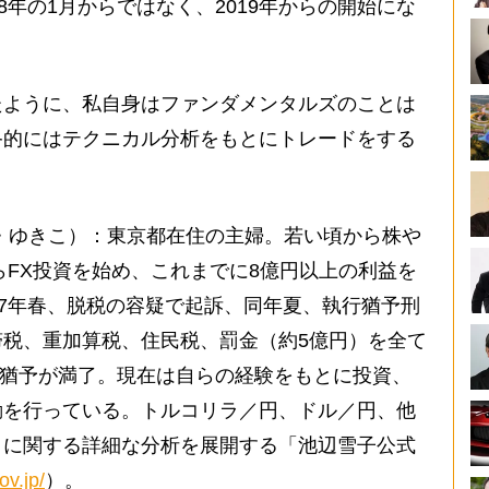
8年の1月からではなく、2019年からの開始にな
ように、私自身はファンダメンタルズのことは
終的にはテクニカル分析をもとにトレードをする
けべ・ゆきこ）：東京都在住の主婦。若い頃から株や
らFX投資を始め、これまでに8億円以上の利益を
07年春、脱税の容疑で起訴、同年夏、執行猶予刑
税、重加算税、住民税、罰金（約5億円）を全て
執行猶予が満了。現在は自らの経験をもとに投資、
動を行っている。トルコリラ／円、ドル／円、他
きに関する詳細な分析を展開する「池辺雪子公式
ov.jp/
）。