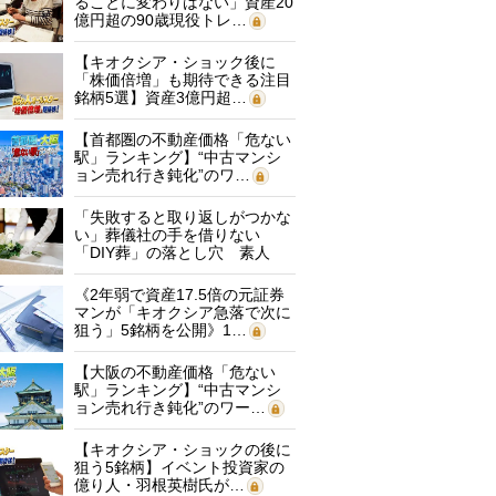
ることに変わりはない」資産20
億円超の90歳現役トレ…
【キオクシア・ショック後に
「株価倍増」も期待できる注目
銘柄5選】資産3億円超…
【首都圏の不動産価格「危ない
駅」ランキング】“中古マンシ
ョン売れ行き鈍化”のワ…
「失敗すると取り返しがつかな
い」葬儀社の手を借りない
「DIY葬」の落とし穴 素人
に…
《2年弱で資産17.5倍の元証券
マンが「キオクシア急落で次に
狙う」5銘柄を公開》1…
【大阪の不動産価格「危ない
駅」ランキング】“中古マンシ
ョン売れ行き鈍化”のワー…
【キオクシア・ショックの後に
狙う5銘柄】イベント投資家の
億り人・羽根英樹氏が…