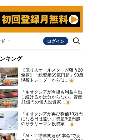
ンド
ログイン
ンキング
【億り人オールスターが狙う20
銘柄】「総資産69億円超」90歳
現役トレーダーから“1…
「キオクシアが今後も利益を出
し続けるかは分からない」資産
11億円の個人投資家…
「キオクシアが再び株価10万円
になる日は遠い」資産3億円超
のサラリーマン投資家…
「AI・半導体関連が“本命”であ