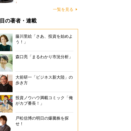
一覧を見る
目の著者・連載
藤川里絵「さあ、投資を始めよ
う！」
森口亮「まるわかり市況分析」
大前研一「ビジネス新大陸」の
歩き方
投資ノウハウ満載コミック「俺
がカブ番長！」
戸松信博の明日の爆騰株を探
せ！