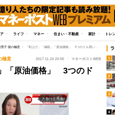
ア
ライフ
マネー
住まい・不動産
家計
トレ
雪子 億の極意
「利上げ」「減税」「原油価格」 3つのドル買い材料
ラ
1
の極意
2017.11.24 20:00
マネーポストWEB
」「原油価格」 3つのド
2
3
もっと見る
arrow_forward_ios
4