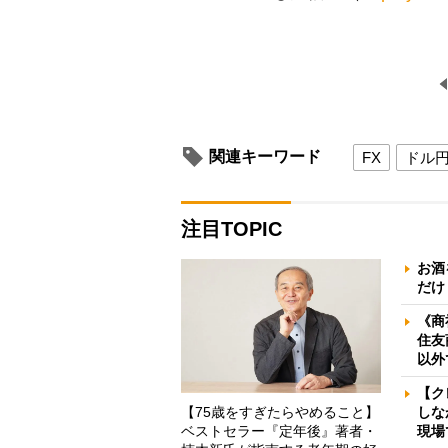
関連キーワード
FX
ドル
注目TOPIC
お酒
だけ
《商
住友
以外
【ク
【75歳をすぎたらやめること】
しな
ベストセラー『定年後』著者・
現場