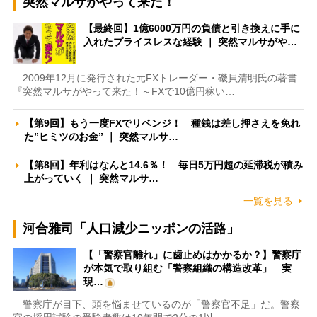
突然マルサがやって来た！
【最終回】1億6000万円の負債と引き換えに手に
入れたプライスレスな経験 ｜ 突然マルサがや…
2009年12月に発行された元FXトレーダー・磯貝清明氏の著書
『突然マルサがやって来た！～FXで10億円稼い…
【第9回】もう一度FXでリベンジ！ 種銭は差し押さえを免れ
た”ヒミツのお金” ｜ 突然マルサ…
【第8回】年利はなんと14.6％！ 毎日5万円超の延滞税が積み
上がっていく ｜ 突然マルサ…
一覧を見る
河合雅司「人口減少ニッポンの活路」
【「警察官離れ」に歯止めはかかるか？】警察庁
が本気で取り組む「警察組織の構造改革」 実
現…
警察庁が目下、頭を悩ませているのが「警察官不足」だ。警察