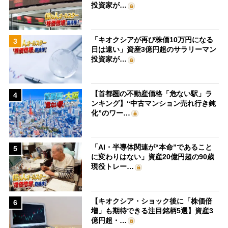
投資家が…
「キオクシアが再び株価10万円になる
3
日は遠い」資産3億円超のサラリーマン
投資家が…
【首都圏の不動産価格「危ない駅」ラ
4
ンキング】“中古マンション売れ行き鈍
化”のワー…
「AI・半導体関連が“本命”であること
5
に変わりはない」資産20億円超の90歳
現役トレー…
【キオクシア・ショック後に「株価倍
6
増」も期待できる注目銘柄5選】資産3
億円超・…