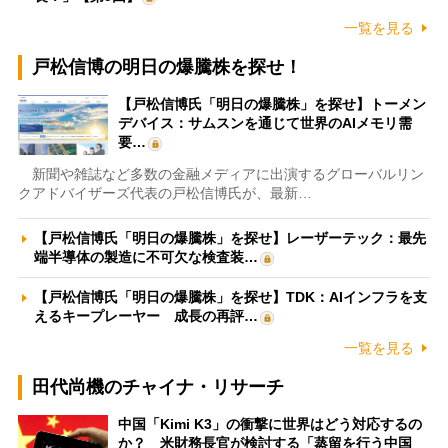
一覧を見る
戸松信博の明日の爆騰株を探せ！
【戸松信博氏「明日の爆騰株」を探せ】トーメン
デバイス：サムスンを通じて世界のAIメモリ需
要…
新聞や雑誌など多数の金融メディアに出演するグローバルリン
クアドバイザーズ代表の戸松信博氏が、最新…
【戸松信博氏「明日の爆騰株」を探せ】レーザーテック：最先
端半導体の製造に不可欠な検査装…
【戸松信博氏「明日の爆騰株」を探せ】TDK：AIインフラを支
えるキープレーヤー 成長の再評…
一覧を見る
田代尚機のチャイナ・リサーチ
中国「Kimi K3」の衝撃に世界はどう対応するの
か？ 米財務長官が検討する「蒸留を行う中国