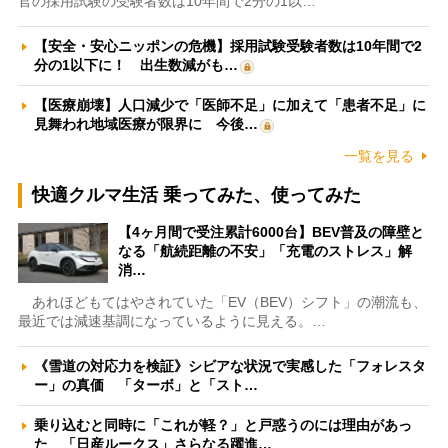
官の採用試験の受験者数は10年間で2分の1以…
【安全・安心ニッポンの危機】採用試験受験者数は10年間で2
分の1以下に！ 出生数減がも…
【医療崩壊】人口減少で「医師不足」に加えて「患者不足」に
見舞われ地域医療が限界に 今後…
一覧を見る
快適クルマ生活 乗ってみた、使ってみた
【4ヶ月間で受注累計6000台】BEV普及の障壁と
なる「航続距離の不安」「充電のストレス」解
消…
あれほどもてはやされていた「EV（BEV）シフト」の潮流も、
最近では減速基調になっているように見える。…
《雪道の対応力を検証》シビアな状況で実感した「フォレスタ
ー」の真価 「ターボ」と「スト…
乗り込むと同時に「これが軽？」と戸惑うのには理由があっ
た 「日産ルークス」さらなる躍進…