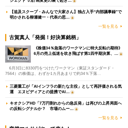
ジェクト”の計画変更の裏で起き…
【追及スクープ・みんなで大家さん】独占入手“内部議事録”で
明かされる柳瀬健一・代表の思…
一覧を見る
古賀真人「発掘！好決算銘柄」
《株価34％急落のワークマンに特大反転の期待》
6月の売上低迷を吹き飛ばす第1四半期決算、…
6月3日に8330円をつけたワークマン（東証スタンダード・
7564）の株価は、わずか1カ月あまりで約34％下落…
三菱重工が「AIインフラの新たな主役」として再評価される気
運 エヌビディアとの提携でAI…
キオクシアHD「7万円割れからの急反発」は再びの上昇局面へ
の反転シグナルか？ 市場のムー…
一覧を見る