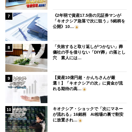
《2年弱で資産17.5倍の元証券マンが
7
「キオクシア急落で次に狙う」5銘柄を
公開》10…
「失敗すると取り返しがつかない」葬
8
儀社の手を借りない「DIY葬」の落とし
穴 素人には…
【資産10億円超・かんちさんが厳
9
選！】「キオクシアの次」に資金が流
れる期待の高…
キオクシア・ショックで「次にマネー
10
が流れる」16銘柄 AI相場の裏で割安
に放置され…