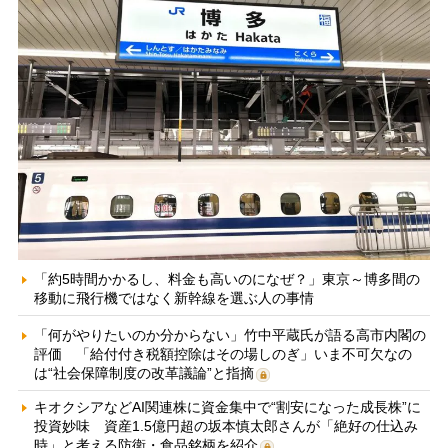
「約5時間かかるし、料金も高いのになぜ？」東京～博多間の
移動に飛行機ではなく新幹線を選ぶ人の事情
「何がやりたいのか分からない」竹中平蔵氏が語る高市内閣の
評価 「給付付き税額控除はその場しのぎ」いま不可欠なの
は“社会保障制度の改革議論”と指摘
キオクシアなどAI関連株に資金集中で“割安になった成長株”に
投資妙味 資産1.5億円超の坂本慎太郎さんが「絶好の仕込み
時」と考える防衛・食品銘柄を紹介