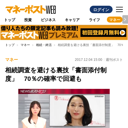
ログイン
トップ
投資
ビジネス
キャリア
ライフ
マネー
トップ
マネー
相続・終活
相続調査を避ける裏技「書面添付制度」 70％の
マネー
2017.12.04 15:00
週刊ポスト
相続調査を避ける裏技「書面添付制
度」 70％の確率で回避も