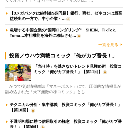
リリオネア）」となったイーロン・マスク氏。…
【3メガバンクは純利益5兆円超】銀行、商社、ゼネコンは最高
益続出の一方で、中小企業・…
急増する中国企業の“国籍ロンダリング” SHEIN、TikTok、
Temu…本社機能を海外に移転させ…
一覧を見る
投資ノウハウ満載コミック「俺がカブ番長！」
「売り時」を逃さないトレンド見極め術 投資コ
ミック「俺がカブ番長！」【第11回】
かつて投資情報雑誌「マネーポスト」にて、圧倒的な情報量が
詰め込まれた「天下無敵の株コミック」とし…
テクニカル分析・集中講義 投資コミック「俺がカブ番長！」
【第10回】
不透明相場に勝つ信用取引の極意 投資コミック「俺がカブ番
長！」【第9回】