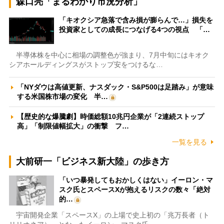
森口亮「まるわかり市況分析」
「キオクシア急落で含み損が膨らんで…」損失を
投資家としての成長につなげる4つの視点 「…
半導体株を中心に相場の調整色が強まり、7月中旬にはキオク
シアホールディングスがストップ安をつけるな…
「NYダウは高値更新、ナスダック・S&P500は足踏み」が意味
する米国株市場の変化 半…
【歴史的な爆騰劇】時価総額10兆円企業が「2連続ストップ
高」「制限値幅拡大」の衝撃 フ…
一覧を見る
大前研一「ビジネス新大陸」の歩き方
「いつ暴発してもおかしくはない」イーロン・マ
スク氏とスペースXが抱えるリスクの数々「絶対
的…
宇宙開発企業「スペースX」の上場で史上初の「兆万長者（ト