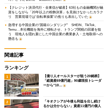
【クレジット決済代行・全東信が破産】63社もの金融機関が融
資をしながら「20年以上の粉飾決算」を見抜けなかったカラク
リ 営業現場では“自転車操業”の焦りも表出していた
急増する中国企業の“国籍ロンダリング” SHEIN、TikTok、
Temu…本社機能を海外に移転させ、トランプ関税の回避を狙
う 現地人を隠れ蓑にした中国企業の農業参入・土地取得への
懸念も
関連記事
ランキング
【億り人オールスターが狙う20銘柄】
1
「総資産69億円超」90歳現役トレーダ
ーから“10…
「キオクシアが今後も利益を出し続け
2
るかは分からない」資産11億円の個人