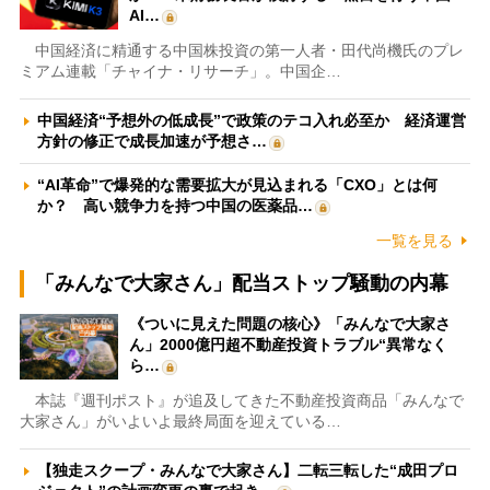
AI…
中国経済に精通する中国株投資の第一人者・田代尚機氏のプレ
ミアム連載「チャイナ・リサーチ」。中国企…
中国経済“予想外の低成長”で政策のテコ入れ必至か 経済運営
方針の修正で成長加速が予想さ…
“AI革命”で爆発的な需要拡大が見込まれる「CXO」とは何
か？ 高い競争力を持つ中国の医薬品…
一覧を見る
「みんなで大家さん」配当ストップ騒動の内幕
《ついに見えた問題の核心》「みんなで大家さ
ん」2000億円超不動産投資トラブル“異常なく
ら…
本誌『週刊ポスト』が追及してきた不動産投資商品「みんなで
大家さん」がいよいよ最終局面を迎えている…
【独走スクープ・みんなで大家さん】二転三転した“成田プロ