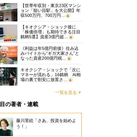
【世帯年収別・東京23区マンシ
ョン「狙い目駅」を大公開】年
収500万円、700万円…
【キオクシア・ショック後に
「株価倍増」も期待できる注目
銘柄5選】資産3億円超…
《利益は年5億円前後》住み込
みバイトから“ギガ大家さん”と
なった資産200億円税…
キオクシア・ショックで「次に
マネーが流れる」16銘柄 AI相
場の裏で割安に放置さ…
一覧を見る
目の著者・連載
藤川里絵「さあ、投資を始めよ
う！」