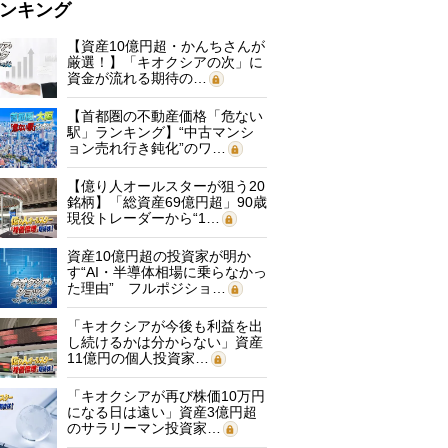
ンキング
【資産10億円超・かんちさんが
厳選！】「キオクシアの次」に
資金が流れる期待の…
【首都圏の不動産価格「危ない
駅」ランキング】“中古マンシ
ョン売れ行き鈍化”のワ…
【億り人オールスターが狙う20
銘柄】「総資産69億円超」90歳
現役トレーダーから“1…
資産10億円超の投資家が明か
す“AI・半導体相場に乗らなかっ
た理由” フルポジショ…
「キオクシアが今後も利益を出
し続けるかは分からない」資産
11億円の個人投資家…
「キオクシアが再び株価10万円
になる日は遠い」資産3億円超
のサラリーマン投資家…