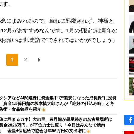
ます。
念にまみれるので、穢れに邪魔されず、神様と
12月がおすすめなんです。1月の初詣では新年の
お願いは“師走詣で”でされてはいかがでしょう」
1
2
クシアなどAI関連株に資金集中で“割安になった成長株”に投資
 資産1.5億円超の坂本慎太郎さんが「絶好の仕込み時」と考
防衛・食品銘柄を紹介
俵に埋まるカネ】大の里、豊昇龍が黒星続きの名古屋場所は
賞金2826万円」が下位力士に渡り「今日はみんなで焼肉
」 金星4個配給で協会は年96万円の支出増に