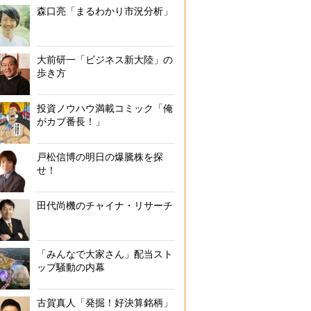
森口亮「まるわかり市況分析」
大前研一「ビジネス新大陸」の
歩き方
投資ノウハウ満載コミック「俺
がカブ番長！」
戸松信博の明日の爆騰株を探
せ！
田代尚機のチャイナ・リサーチ
「みんなで大家さん」配当スト
ップ騒動の内幕
古賀真人「発掘！好決算銘柄」