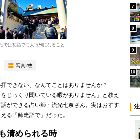
7
8
社では初詣でに大行列になること
9
写真2枚
10
参拝できない、なんてことはありませんか？
とをじっくり聞いている暇がありません」と教え
対話ができる占い師・流光七奈さん。実はおすす
注
らえる「師走詣で」だった。
最も清められる時