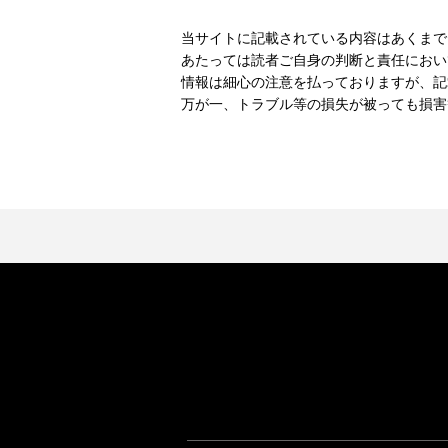
当サイトに記載されている内容はあくまで
あたっては読者ご自身の判断と責任におい
情報は細心の注意を払っておりますが、記
万が一、トラブル等の損失が被っても損害