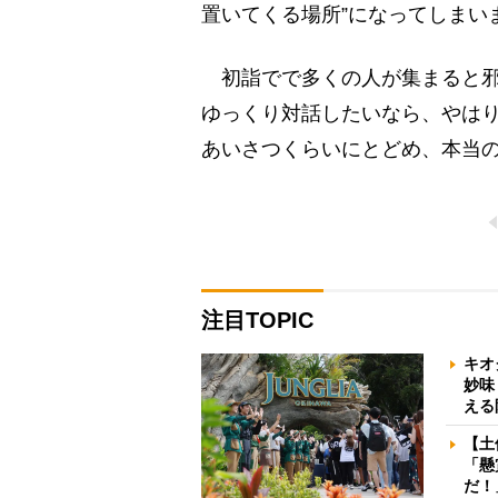
置いてくる場所”になってしまい
初詣でで多くの人が集まると邪
ゆっくり対話したいなら、やはり
あいさつくらいにとどめ、本当の
注目TOPIC
キオ
妙味
える
【土
「懸
だ！