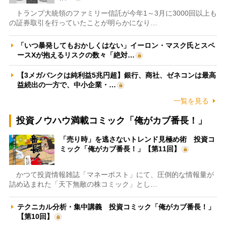
トランプ大統領のファミリー信託が今年1～3月に3000回以上も
の証券取引を行っていたことが明らかになり…
「いつ暴発してもおかしくはない」イーロン・マスク氏とスペ
ースXが抱えるリスクの数々「絶対…
【3メガバンクは純利益5兆円超】銀行、商社、ゼネコンは最高
益続出の一方で、中小企業・…
一覧を見る
投資ノウハウ満載コミック「俺がカブ番長！」
「売り時」を逃さないトレンド見極め術 投資コ
ミック「俺がカブ番長！」【第11回】
かつて投資情報雑誌「マネーポスト」にて、圧倒的な情報量が
詰め込まれた「天下無敵の株コミック」とし…
テクニカル分析・集中講義 投資コミック「俺がカブ番長！」
【第10回】