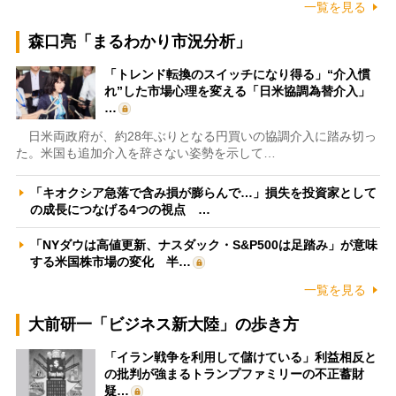
一覧を見る
森口亮「まるわかり市況分析」
「トレンド転換のスイッチになり得る」“介入慣
れ”した市場心理を変える「日米協調為替介入」
…
日米両政府が、約28年ぶりとなる円買いの協調介入に踏み切っ
た。米国も追加介入を辞さない姿勢を示して…
「キオクシア急落で含み損が膨らんで…」損失を投資家として
の成長につなげる4つの視点 …
「NYダウは高値更新、ナスダック・S&P500は足踏み」が意味
する米国株市場の変化 半…
一覧を見る
大前研一「ビジネス新大陸」の歩き方
「イラン戦争を利用して儲けている」利益相反と
の批判が強まるトランプファミリーの不正蓄財
疑…