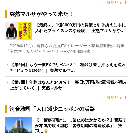
一覧を見る
突然マルサがやって来た！
【最終回】1億6000万円の負債と引き換えに手に
入れたプライスレスな経験 ｜ 突然マルサがや…
2009年12月に発行された元FXトレーダー・磯貝清明氏の著書
『突然マルサがやって来た！～FXで10億円稼い…
【第9回】もう一度FXでリベンジ！ 種銭は差し押さえを免れ
た”ヒミツのお金” ｜ 突然マルサ…
【第8回】年利はなんと14.6％！ 毎日5万円超の延滞税が積み
上がっていく ｜ 突然マルサ…
一覧を見る
河合雅司「人口減少ニッポンの活路」
【「警察官離れ」に歯止めはかかるか？】警察庁
が本気で取り組む「警察組織の構造改革」 実
現…