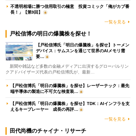
不透明相場に勝つ信用取引の極意 投資コミック「俺がカブ番
長！」【第9回】
一覧を見る
戸松信博の明日の爆騰株を探せ！
【戸松信博氏「明日の爆騰株」を探せ】トーメン
デバイス：サムスンを通じて世界のAIメモリ需
要…
新聞や雑誌など多数の金融メディアに出演するグローバルリン
クアドバイザーズ代表の戸松信博氏が、最新…
【戸松信博氏「明日の爆騰株」を探せ】レーザーテック：最先
端半導体の製造に不可欠な検査装…
【戸松信博氏「明日の爆騰株」を探せ】TDK：AIインフラを支
えるキープレーヤー 成長の再評…
一覧を見る
田代尚機のチャイナ・リサーチ