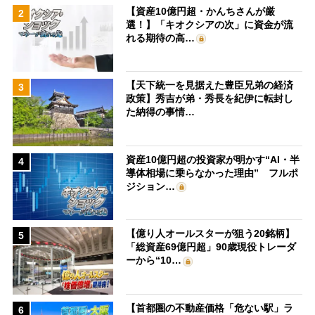
【資産10億円超・かんちさんが厳
2
選！】「キオクシアの次」に資金が流
れる期待の高…
【天下統一を見据えた豊臣兄弟の経済
3
政策】秀吉が弟・秀長を紀伊に転封し
た納得の事情…
資産10億円超の投資家が明かす“AI・半
4
導体相場に乗らなかった理由” フルポ
ジション…
【億り人オールスターが狙う20銘柄】
5
「総資産69億円超」90歳現役トレーダ
ーから“10…
【首都圏の不動産価格「危ない駅」ラ
6