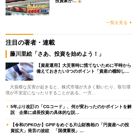
投資家が…
一覧を見る
注目の著者・連載
藤川里絵「さあ、投資を始めよう！」
【資産運用】大災害時に慌てないために平時から
備えておきたい3つのポイント「資産の棚卸し…
大規模な災害が起きると、株式市場が大きく動いたり、取引環
境が不安定になったりすることがある。一方…
5年ぶり改訂の「CGコード」、何が変わったのかポイントを解
説 企業に成長投資の具体的な説…
【令和のPKOか】GPIFをめぐる片山財務相の「円資産への投
資拡大」発言の波紋 「国債重視」…