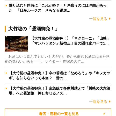
乗り込むと同時に「これが軽？」と戸惑うのには理由があっ
た 「日産ルークス」さらなる躍進…
一覧を見る
大竹聡の「昼酒御免！」
【大竹聡の昼酒御免！】「ネグローニ」「山崎」
「マンハッタン」新宿三丁目の隠れ家バーで1…
お酒はいつ飲んでもいいものだが、昼から飲むお酒にはまた格
別の味わいがある――。ライター・作家の大竹…
【大竹聡の昼酒御免！】今の若者は「なめろう」や「キヌカツ
ギ」を知らないって本当？ 昔の…
【大竹聡の昼酒御免！】京急線で多摩川越えて「川崎の大衆酒
場」へと昼酒旅 押し寄せるノス…
一覧を見る
著者・連載の一覧を見る