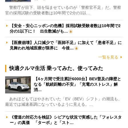
警察庁が目下、頭を悩ませているのが「警察官不足」だ。警察
官の採用試験の受験者数は10年間で2分の1以…
【安全・安心ニッポンの危機】採用試験受験者数は10年間で2
分の1以下に！ 出生数減がも…
【医療崩壊】人口減少で「医師不足」に加えて「患者不足」に
見舞われ地域医療が限界に 今後…
一覧を見る
快適クルマ生活 乗ってみた、使ってみた
【4ヶ月間で受注累計6000台】BEV普及の障壁と
なる「航続距離の不安」「充電のストレス」解
消…
あれほどもてはやされていた「EV（BEV）シフト」の潮流も、
最近では減速基調になっているように見える。…
《雪道の対応力を検証》シビアな状況で実感した「フォレスタ
ー」の真価 「ターボ」と「スト…