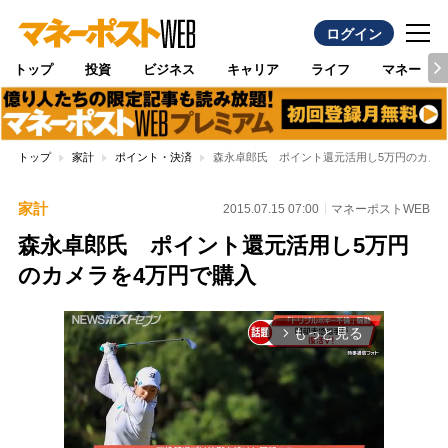
ログイン
トップ
投資
ビジネス
キャリア
ライフ
マネー
トップ
家計
ポイント・決済
森永卓郎氏 ポイント還元活用し5万円のカメラ
家計
2015.07.15 07:00
マネーポストWEB
森永卓郎氏 ポイント還元活用し5万円
のカメラを4万円で購入
もっと見る
arrow_forward_ios