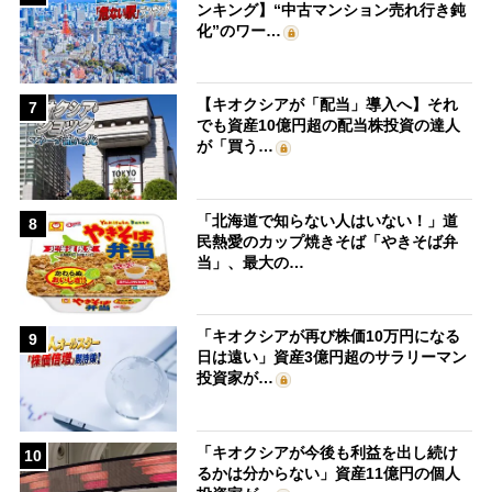
ンキング】“中古マンション売れ行き鈍
化”のワー…
【キオクシアが「配当」導入へ】それ
7
でも資産10億円超の配当株投資の達人
が「買う…
「北海道で知らない人はいない！」道
8
民熱愛のカップ焼きそば「やきそば弁
当」、最大の…
「キオクシアが再び株価10万円になる
9
日は遠い」資産3億円超のサラリーマン
投資家が…
「キオクシアが今後も利益を出し続け
10
るかは分からない」資産11億円の個人