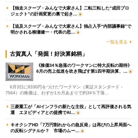
【独走スクープ・みんなで大家さん】二転三転した“成田プロ
ジェクト”の計画変更の裏で起き…
【追及スクープ・みんなで大家さん】独占入手“内部議事録”で
明かされる柳瀬健一・代表の思…
一覧を見る
古賀真人「発掘！好決算銘柄」
《株価34％急落のワークマンに特大反転の期待》
6月の売上低迷を吹き飛ばす第1四半期決算、…
6月3日に8330円をつけたワークマン（東証スタンダード・
7564）の株価は、わずか1カ月あまりで約34％下落…
三菱重工が「AIインフラの新たな主役」として再評価される気
運 エヌビディアとの提携でAI…
キオクシアHD「7万円割れからの急反発」は再びの上昇局面へ
の反転シグナルか？ 市場のムー…