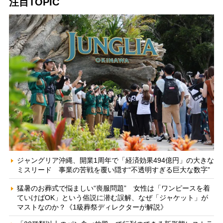
注目TOPIC
ジャングリア沖縄、開業1周年で「経済効果494億円」の大きな
ミスリード 事業の苦戦を覆い隠す“不透明すぎる巨大な数字”
猛暑のお葬式で悩ましい“喪服問題” 女性は「ワンピースを着
ていけばOK」という俗説に潜む誤解、なぜ「ジャケット」が
マストなのか？《1級葬祭ディレクターが解説》