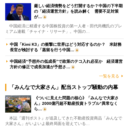
厳しい経済情勢をどう打開するか？中国の下半期
の「経済運営方針」を読み解く 需要不足対策
が…
中国経済に精通する中国株投資の第一人者・田代尚機氏のプレ
ミアム連載「チャイナ・リサーチ」。中国の…
中国「Kimi K3」の衝撃に世界はどう対応するのか？ 米財務
長官が検討する「蒸留を行う中国…
中国経済“予想外の低成長”で政策のテコ入れ必至か 経済運営
方針の修正で成長加速が予想さ…
一覧を見る
「みんなで大家さん」配当ストップ騒動の内幕
《ついに見えた問題の核心》「みんなで大家さ
ん」2000億円超不動産投資トラブル“異常なく
ら…
本誌『週刊ポスト』が追及してきた不動産投資商品「みんなで
大家さん」がいよいよ最終局面を迎えている…