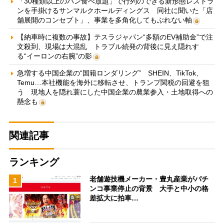
「30種類以上のパン食べ放題」で行列のできる新形態レストラ
ンを手掛けるサンマルクホールディングス 同社に聞いた「店
舗展開のコンセプト」、事業を多角化してもぶれない軸
【納車時に複数の事故】テスラジャパン“多額のEV補助金”で注
文殺到、現場は大混乱 トラブル続発の背後に見え隠れす
る“イーロンの右腕”の影
急増する中国企業の“国籍ロンダリング” SHEIN、TikTok、
Temu…本社機能を海外に移転させ、トランプ関税の回避を狙
う 現地人を隠れ蓑にした中国企業の農業参入・土地取得への
懸念も
関連記事
ランキング
老舗遊技機メーカー・豊丸産業がパチ
1
ンコ事業停止の背景 大手と中小の格
差拡大に拍車…